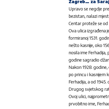
Zagreb… za Saraj
Upravo se negdje pred
bezistan, nalazi mjest
Centar proteže se od
Ova ulica izgrađena je
formiranoj 1531. godin
nešto kasnije, oko 15
nosila ime Ferhadija,
godine sagradio džamij
Nakon 1928. godine, o
po princu i kasnijem k
Ferhadija, a od 1945.
Drugog svjetskog rat
Ovoj ulici, najprometn
prvobitno ime, Ferhad