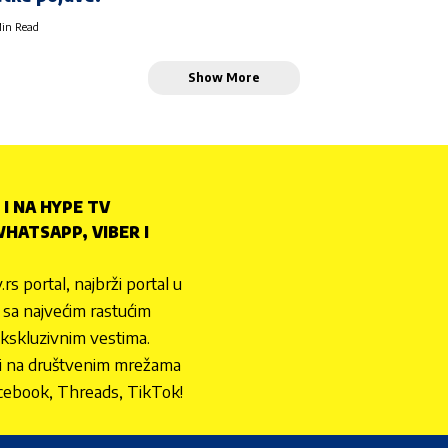
in Read
Show More
 I NA HYPE TV
HATSAPP, VIBER I
.rs portal, najbrži portal u
nu sa najvećim rastućim
ekskluzivnim vestima.
 i na društvenim mrežama
cebook, Threads, TikTok!