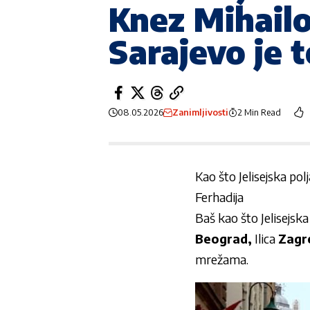
Knez Mihailo
Sarajevo je 
08.05.2026
Zanimljivosti
2 Min Read
Kao što Jelisejska pol
Ferhadija
Baš kao što Jelisejska
Beograd,
Ilica
Zagr
mrežama.