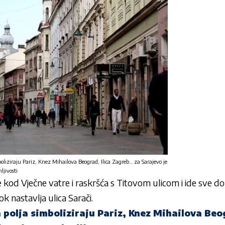
mboliziraju Pariz, Knez Mihailova Beograd, Ilica Zagreb… za Sarajevo je
ljivosti
je kod Vječne vatre i raskršća s Titovom ulicom i ide sve
ok nastavlja ulica Sarači.
a polja simboliziraju Pariz, Knez Mihailova Beog