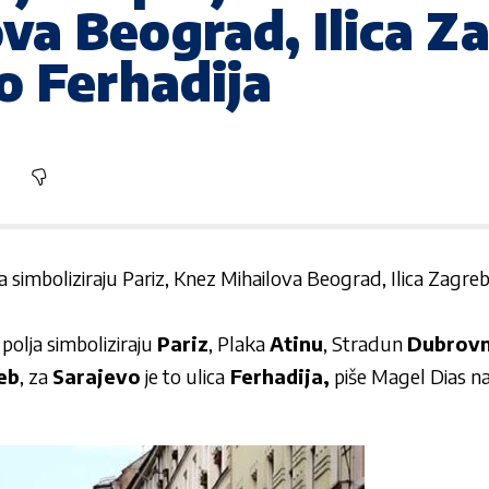
va Beograd, Ilica Z
to Ferhadija
ja simboliziraju Pariz, Knez Mihailova Beograd, Ilica Zagreb
 polja simboliziraju
Pariz
,
Plaka
Atinu
,
Stradun
Dubrovn
eb
, za
Sarajevo
je to ulica
Ferhadija,
piše Magel Dias n