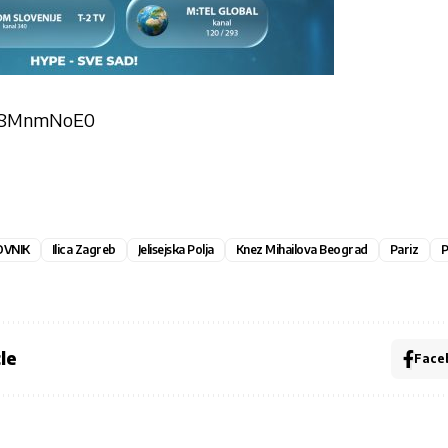
5-D8MnmNoE0
VNIK
Ilica Zagreb
Jelisejska Polja
Knez Mihailova Beograd
Pariz
P
le
Face