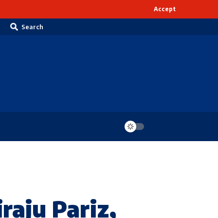
Accept
Search
raju Pariz,