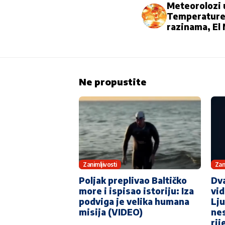
Meteorolozi 
Temperature
razinama, El 
Ne propustite
Zanimljivosti
Zan
Poljak preplivao Baltičko
Dv
more i ispisao istoriju: Iza
vid
podviga je velika humana
Lju
misija (VIDEO)
nes
rij