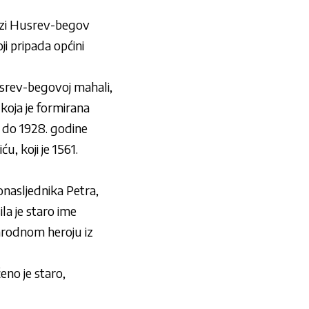
Gazi Husrev-begov
ji pripada općini
 Husrev-begovoj mahali,
 koja je formirana
e do 1928. godine
, koji je 1561.
onasljednika Petra,
la je staro ime
narodnom heroju iz
eno je staro,