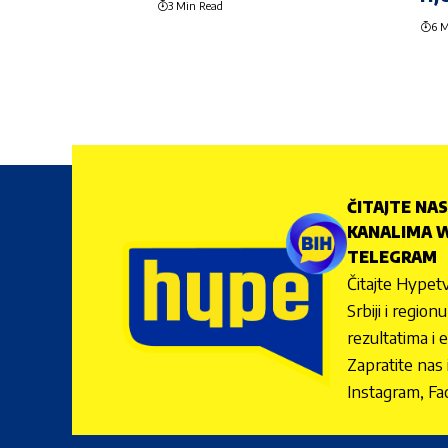
3 Min Read
6 M
ČITAJTE NAS
KANALIMA W
TELEGRAM
Čitajte Hypetv
Srbiji i regio
rezultatima i 
Zapratite nas
Instagram, Fa