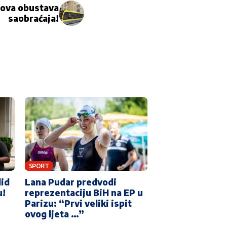
nova obustava
saobraćaja!
SPORT
did
Lana Pudar predvodi
u!
reprezentaciju BiH na EP u
Parizu: “Prvi veliki ispit
ovog ljeta …”