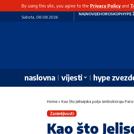
By using this site, you agree to the
Privacy Policy
and
T
NAJNOVIJE
HOROSKOP
HYPE 
Subota, 08.08.2026
naslovna
vijesti
hype zvezd
Home
»
Kao što Jelisejska polja simboliziraju Par
Zanimljivosti
Kao što Jelis