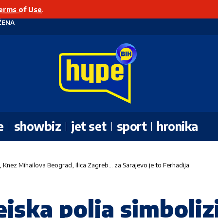
erms of Use
.
ŽENA
e
showbiz
jet set
sport
hronika
iz, Knez Mihailova Beograd, Ilica Zagreb… za Sarajevo je to Ferhadija
ejska polja simbolizi