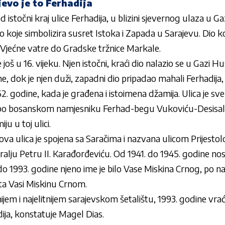
evo je to Ferhadija
 istočni kraj ulice Ferhadija, u blizini sjevernog ulaza u 
o koje simbolizira susret Istoka i Zapada u Sarajevu. Dio ko
 Vjećne vatre do Gradske tržnice Markale.
 još u 16. vijeku. Njen istočni, kraći dio nalazio se u Gazi
e, dok je njen duži, zapadni dio pripadao mahali Ferhadija,
62. godine, kada je građena i istoimena džamija. Ulica je sv
 po bosanskom namjesniku Ferhad-begu Vukoviću-Desisaliću
u u toj ulici.
va ulica je spojena sa Saračima i nazvana ulicom Prijestol
ralju Petru II. Karađorđeviću. Od 1941. do 1945. godine nosi
 do 1993. godine njeno ime je bilo Vase Miskina Crnog, po 
a Vasi Miskinu Crnom.
ijem i najelitnijem sarajevskom šetalištu, 1993. godine vrać
ija, konstatuje Magel Dias.