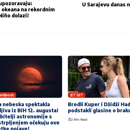
upozoravaju:
U Sarajevu danas 
 okeana na rekordnim
Niño dolazi!
imljivosti
JET SET
a nebeska spektakla
Bredli Kuper i Džidži Ha
ljiva iz BiH 12. augusta!
podstakli glasine o brak
bitelji astronomije s
2 Min Read
trpljenjem očekuju ove
etke pojave!