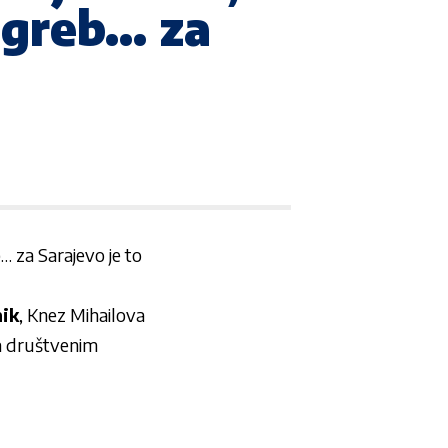
agreb… za
… za Sarajevo je to
ik
, Knez Mihailova
a društvenim