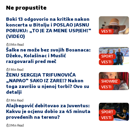
Ne propustite
Boki 13 odgovorio na kritike nakon
koncerta u Bitolju i POSLAO JASNU
PORUKU: „TO JE ZA MENE USPJEH!“
VESTI
(VIDEO)
3 Min Read
Šalke ne može bez svojih Bosanaca:
Džeko, Kolašinac i Muslić
SPORT
razgovarali pred meč
VESTI
1 Min Read
ŽENU SERGEJA TRIFUNOVIĆA
„NAPAO“ SAKO IZ ZARE!? Nakon
SHOWBIZ
toga završio u njenoj torbi? Ovo su
VESTI
detalji
1 Min Read
Alajbegović debitovao za Juventus:
Kakvu je ocjenu dobio za 45 minuta
SPORT
provedenih na terenu?
VESTI
3 Min Read