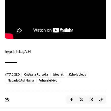
hypebih.ba/A.H.
TAGGED:
Cristiana Ronalda
Jelovnik
Kako Izgleda
Napadać Aol Nasra
Vrhunski Nivo