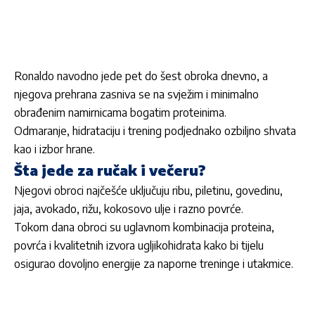
Ronaldo navodno jede pet do šest obroka dnevno, a
njegova prehrana zasniva se na svježim i minimalno
obrađenim namirnicama bogatim proteinima.
Odmaranje, hidrataciju i trening podjednako ozbiljno shvata
kao i izbor hrane.
Šta jede za ručak i večeru?
Njegovi obroci najčešće uključuju ribu, piletinu, govedinu,
jaja, avokado, rižu, kokosovo ulje i razno povrće.
Tokom dana obroci su uglavnom kombinacija proteina,
povrća i kvalitetnih izvora ugljikohidrata kako bi tijelu
osigurao dovoljno energije za naporne treninge i utakmice.