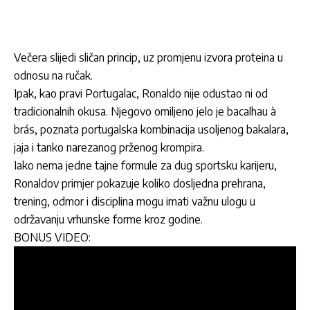
Večera slijedi sličan princip, uz promjenu izvora proteina u
odnosu na ručak.
Ipak, kao pravi Portugalac, Ronaldo nije odustao ni od
tradicionalnih okusa. Njegovo omiljeno jelo je bacalhau à
brás, poznata portugalska kombinacija usoljenog bakalara,
jaja i tanko narezanog prženog krompira.
Iako nema jedne tajne formule za dug sportsku karijeru,
Ronaldov primjer pokazuje koliko dosljedna prehrana,
trening, odmor i disciplina mogu imati važnu ulogu u
održavanju vrhunske forme kroz godine.
BONUS VIDEO: