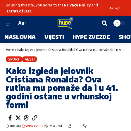
By using this site, you agree to the
Privacy Policy
and
Accept
Terms of Use
.
Aa
NASLOVNA
VIJESTI
HYPE ZVEZDE
SHO
Home
»
Kako izgleda jelovnik Cristiana Ronalda? Ova rutina mu pomaže da i u 41. godini ostane u vrhunskoj formi
SPORT
VESTI
Kako izgleda jelovnik
Cristiana Ronalda? Ova
rutina mu pomaže da i u 41.
godini ostane u vrhunskoj
formi
08.07.2026
SPORT
VESTI
3 Min Read