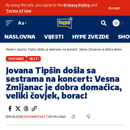
By using this site, you agree to the
Privacy Policy
and
Accept
Terms of Use
.
Aa
NASLOVNA
VIJESTI
HYPE ZVEZDE
SHO
Home
»
Jovana Tipšin došla sa sestrama na koncert: Vesna Zmijanac je dobra domaćica, veliki čovjek, borac!
SHOWBIZ
VESTI
Jovana Tipšin došla sa
sestrama na koncert: Vesna
Zmijanac je dobra domaćica,
veliki čovjek, borac!
16.05.2026
SHOWBIZ
VESTI
1 Min Read