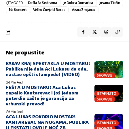
TAGGED:
Došla Sa Sestrama
Je Dobra Domaćica
Jovana Tipšin
Na Koncert
Veliko Čovjek I Borac
Vesna Zmijanac
Ne propustite
KAKAV KRAJ SPEKTAKLA U MOSTARU!
Publika nije dala Aci Lukasu da ode,
nastao opšti stampedo! (VIDEO)
SHOWBIZ
2 Min Read
FEŠTA U MOSTARU! Aca Lukas
zapalio Kantarevac i još jednom
ISTAKNUTO
potvrdio zašto je garancija za
SHOWBIZ
vrhunski provod!
3 Min Read
ACA LUKAS POKORIO MOSTAR!
KANTAREVAC NA NOGAMA, PUBLIKA
ISTAKNUTO
U EKSTAZI! OVO JE NOĆ ZA
SHOWBIZ