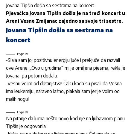
Jovana Tipšin došla sa sestrama na koncert
Pjevačica Jovana Tipšin došla je na treći koncert u
Areni
Vesne Zmijanac
zajedno sa svoje tri sestre.
Jovana Tipšin došla sa sestrama na
koncert
Hype TV
-Slala sam joj pozitivnu energiju juče i prekjuče da razvali
ove Arene. „Ovo u grudima“ mi je omiljena pjesma, rekla je
Jovana, pa potom dodala:
-Vesnu volim od djetinjstva! Čak i kada su pisali da Vesna
ima leukemiju, naravno lažno, plakala sam jer je volim od
malih nogu!
Hype TV
Na pitanje da li ima nešto novo kod nje na ljubavnom planu
Tipšin je odgovorila: