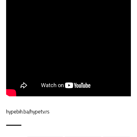
hypebih.ba/hypetv.rs