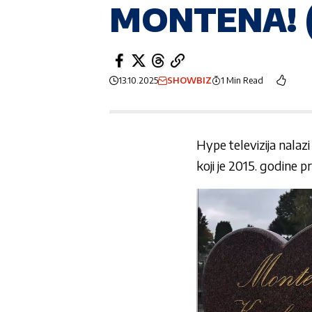
MONTENA! 
13.10.2025
SHOWBIZ
1 Min Read
Hype televizija nalaz
koji je 2015. godine 