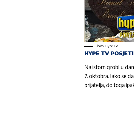
Photo: Hype TV
HYPE TV POSJET
Na istom groblju dana
7. oktobra. Iako se 
prijatelja, do toga ipa