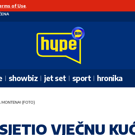
erms of Use
.
ŽENA
e
showbiz
jet set
sport
hronika
A MONTENA! (FOTO)
SJETIO VJEČNU K