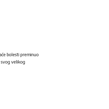
kraće bolesti preminuo
d svog velikog