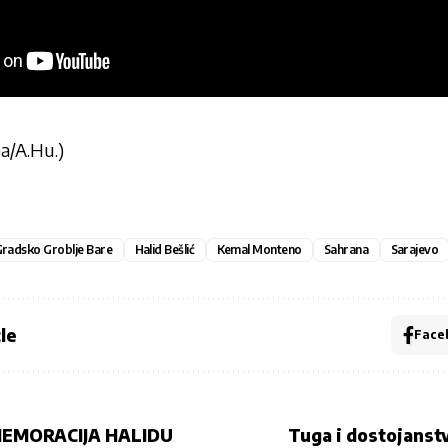
a/A.Hu.)
radsko Groblje Bare
Halid Bešlić
Kemal Monteno
Sahrana
Sarajevo
le
Face
EMORACIJA HALIDU
Tuga i dostojanst