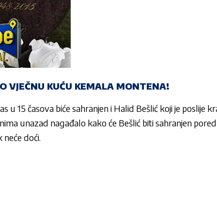
IO VJEČNU KUĆU KEMALA MONTENA!
s u 15 časova biće sahranjen i
Halid Bešlić
koji je poslije 
danima unazad nagađalo kako će
Bešlić
biti sahranjen pore
k neće doći.