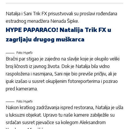
Natalija
i Sani Trik FX prisustvovali su proslavi rođendana
estradnog menadžera Nenada Šipke.
HYPE PAPARACO! Natalija Trik FX u
zagrljaju drugog muškarca
Foto: HypeTv
Bračni par stigao je zajedno na slavlje koje je okupilo veliki
broj ličnosti iz javnog života. Dok je Natalija bila vidno
raspoložena i nasmijana, Sani nije bio previše pričljiv, ali je
ipak izašao u susret okupljenim fotoreporterima i pozirao
pred kamerama.
Foto: HypeTv
Nakon kratkog zadržavanja ispred restorana, Natalija je ušla
u luksuzni objekat. Upravo tu naše kamere zabilježile su
srdačan susret pjevačice sa kolegom Aleksandrom