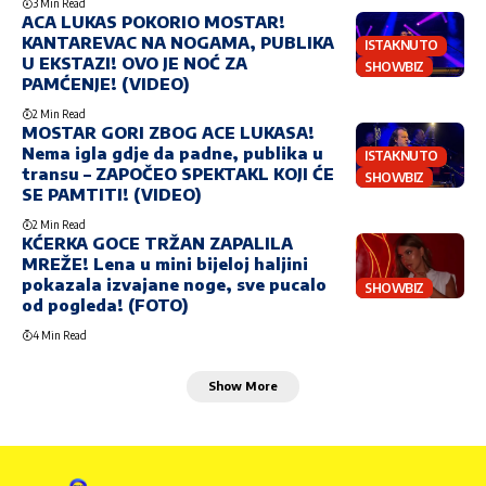
3 Min Read
ACA LUKAS POKORIO MOSTAR!
KANTAREVAC NA NOGAMA, PUBLIKA
ISTAKNUTO
U EKSTAZI! OVO JE NOĆ ZA
SHOWBIZ
PAMĆENJE! (VIDEO)
2 Min Read
MOSTAR GORI ZBOG ACE LUKASA!
Nema igla gdje da padne, publika u
ISTAKNUTO
transu – ZAPOČEO SPEKTAKL KOJI ĆE
SHOWBIZ
SE PAMTITI! (VIDEO)
2 Min Read
KĆERKA GOCE TRŽAN ZAPALILA
MREŽE! Lena u mini bijeloj haljini
pokazala izvajane noge, sve pucalo
SHOWBIZ
od pogleda! (FOTO)
4 Min Read
Show More