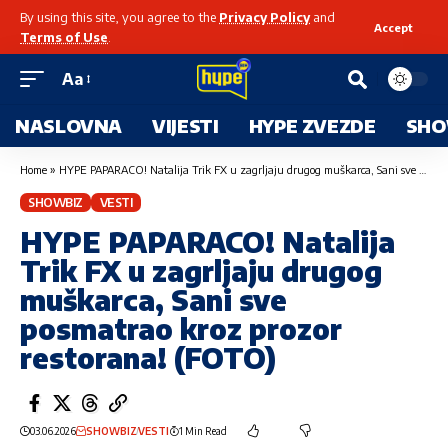
By using this site, you agree to the
Privacy Policy
and
Accept
Terms of Use
.
Aa
NASLOVNA
VIJESTI
HYPE ZVEZDE
SHO
Home
»
HYPE PAPARACO! Natalija Trik FX u zagrljaju drugog muškarca, Sani sve posmatrao kroz prozor restorana! (FOTO)
SHOWBIZ
VESTI
HYPE PAPARACO! Natalija
Trik FX u zagrljaju drugog
muškarca, Sani sve
posmatrao kroz prozor
restorana! (FOTO)
03.06.2026
SHOWBIZ
VESTI
1 Min Read