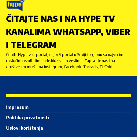
ČITAJTE NAS I NA HYPE TV
KANALIMA WHATSAPP, VIBER
I TELEGRAM
Čitajte Hypetv.rs portal, najbrži portal u Srbiji i regionu sa najvećim
rastućim rezultatima i ekskluzivnim vestima. Zapratite nas i na
društvenim mrežama Instagram, Facebook, Threads, TikTok!
Impresum
Politika privatnosti
Uslovi korištenja