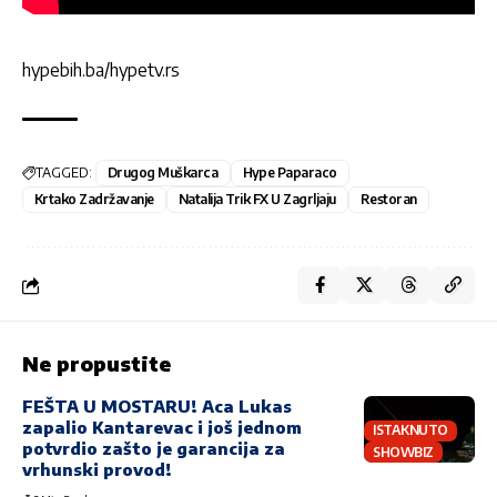
hypebih.ba/hypetv.rs
TAGGED:
Drugog Muškarca
Hype Paparaco
Krtako Zadržavanje
Natalija Trik FX U Zagrljaju
Restoran
Ne propustite
FEŠTA U MOSTARU! Aca Lukas
zapalio Kantarevac i još jednom
ISTAKNUTO
potvrdio zašto je garancija za
SHOWBIZ
vrhunski provod!