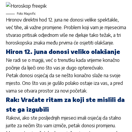
Foto: Magnific
Hironov direktni hod 12. juna ne dono
si velike spektakle
,
već tihe, ali važne promjene. Problem koji vam je mjesecima
stvarao pritisak odjednom više ne djeluje tako težak, a tri
horoskopska znaka među prvima će osjetiti olakšanje.
Hiron 12. juna donosi veliko olakšanje
Ne radi se o magiji, već o trenutku kada vrijeme konačno
počinje da liječi ono što vas je dugo opterećivalo.
Petak donosi osjećaj da se nešto konačno slaže na svoje
mjesto. Ono što vas je gušilo polako ostaje iza vas, a pred
vama se otvara prostor za novi početak.
Rak: Vraćate ritam za koji ste mislili da
ste ga izgubili
Rakovi, ako ste posljednjih mjeseci imali osjećaj da stalno
jurite za nečim što vam izmiče, petak donosi promjenu.