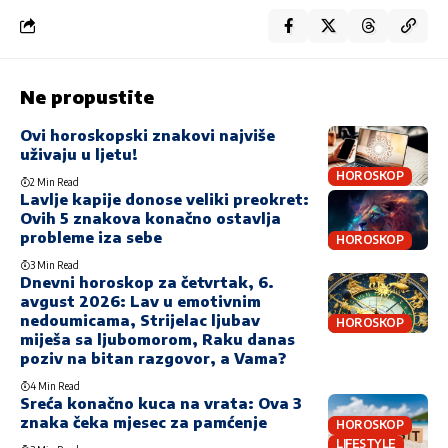
Ne propustite
Ovi horoskopski znakovi najviše
uživaju u ljetu!
HOROSKOP
2 Min Read
Lavlje kapije donose veliki preokret:
Ovih 5 znakova konačno ostavlja
probleme iza sebe
HOROSKOP
3 Min Read
Dnevni horoskop za četvrtak, 6.
avgust 2026: Lav u emotivnim
nedoumicama, Strijelac ljubav
HOROSKOP
miješa sa ljubomorom, Raku danas
poziv na bitan razgovor, a Vama?
4 Min Read
Sreća konačno kuca na vrata: Ova 3
znaka čeka mjesec za pamćenje
HOROSKOP
LIFESTYLE