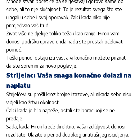
Mnoge stvari počet će da se rješavaju gotovo same od
sebe, ali to nije slučajnost. To je rezultat svega što ste
ulagali u sebe i svoj oporavak, čak i kada niko nije
primjećivao vaš trud.
Život više ne djeluje toliko težak kao ranije. Hiron vam
donosi podršku upravo onda kada ste prestali očekivati
pomoć.
Teški periodi ostaju iza vas, a vi konačno možete priznati
da ste spremni za novo poglavlje.
Strijelac: Vaša snaga konačno dolazi na
naplatu
Strijelčevi su prošli kroz brojne izazove, ali nikada sebe nisu
vidjeli kao žrtvu okolnosti.
Čak i kada je bilo najteže, ostali ste borac koji se ne
predaje.
Sada, kada Hiron kreće direktno, vaša izdržljivost donosi
rezultate. Ulazite u period dubokog unutrašnjeg iscjeljenja.