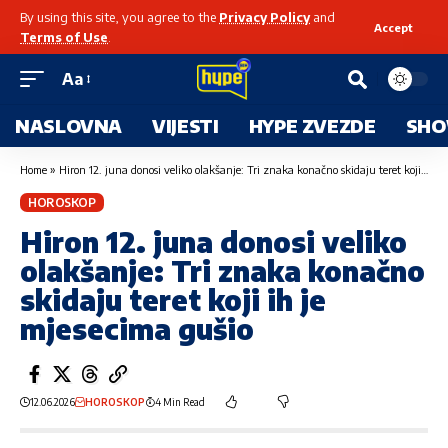
By using this site, you agree to the
Privacy Policy
and
Accept
Terms of Use
.
Aa
NASLOVNA
VIJESTI
HYPE ZVEZDE
SHO
Home
»
Hiron 12. juna donosi veliko olakšanje: Tri znaka konačno skidaju teret koji ih je mjesecima gušio
HOROSKOP
Hiron 12. juna donosi veliko
olakšanje: Tri znaka konačno
skidaju teret koji ih je
mjesecima gušio
12.06.2026
HOROSKOP
4 Min Read