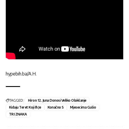
hypebih.ba/A.H.
TAGGED:
Hiron 12. Juna Donosi Veliko Olakšanje
Kidaju Teret Koji Ih Je
Konačno S
Mjesecima Gušio
TRI ZNAKA