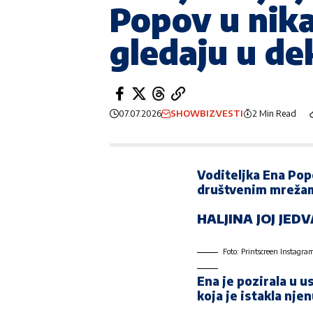
Popov u nika
gledaju u de
07.07.2026
SHOWBIZ
VESTI
2 Min Read
Voditeljka
Ena Pop
društvenim mrežama
HALJINA JOJ JED
Foto: Printscreen Instagr
Ena je pozirala u u
koja je istakla njen