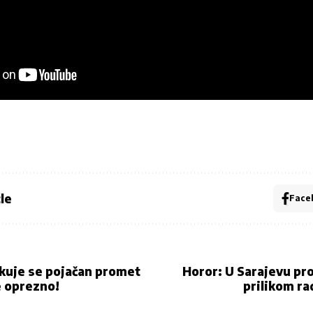
le
Face
uje se pojačan promet
Horor: U Sarajevu pr
e oprezno!
prilikom ra