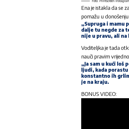
Foto: Printscreen Instagr
Ena je istakla da se z
pomažu u donošenju
„Supruga i mamu pi
dalje tu negde za t
nije u pravu, ali na
Voditeljka je tada otk
nauči pravim vrijedno
„Ja sam u kući loš 
ljudi, kada porastu
konstantno ih grlim
je na kraju.
BONUS VIDEO: