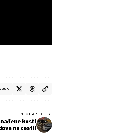
book
NEXT ARTICLE
onađene kosti
dova na cesti!