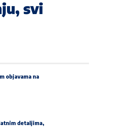
ju, svi
vim objavama na
zlatnim detaljima,