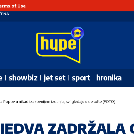
erms of Use
.
ŽENA
e
showbiz
jet set
sport
hronika
Popov u nikad izazovnijem izdanju, svi gledaju u dekolte (FOTO)
J JEDVA ZADRŽALA 