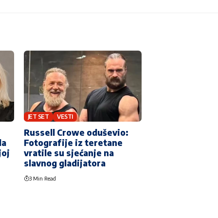
JET SET
VESTI
Russell Crowe oduševio:
la
Fotografije iz teretane
joj
vratile su sjećanje na
slavnog gladijatora
3 Min Read