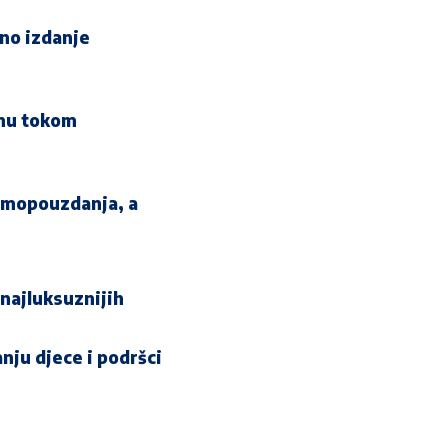
vno izdanje
anu tokom
samopouzdanja, a
 najluksuznijih
nju djece i podršci