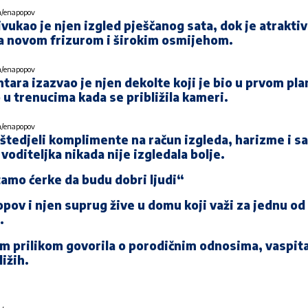
am/enapopov
vukao je njen izgled pješčanog sata, dok je atrakti
a novom frizurom i širokim osmijehom.
am/enapopov
ntara izazvao je njen dekolte koji je bio u prvom pl
u trenucima kada se približila kameri.
am/enapopov
u štedjeli komplimente na račun izgleda, harizme i 
 voditeljka nikada nije izgledala bolje.
amo ćerke da budu dobri ljudi“
pov i njen suprug žive u domu koji važi za jednu od
.
om prilikom govorila o porodičnim odnosima, vaspita
ližih.