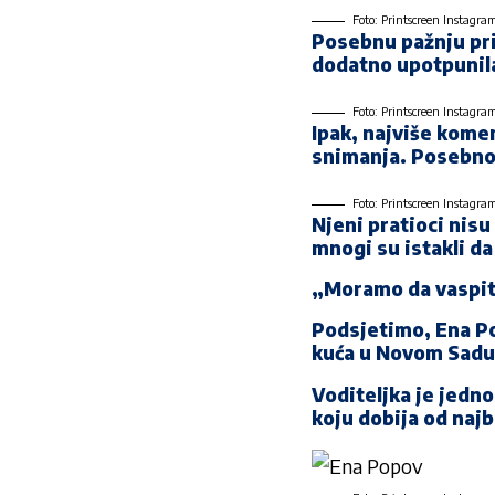
Foto: Printscreen Instagr
Posebnu pažnju pri
dodatno upotpunil
Foto: Printscreen Instagr
Ipak, najviše kome
snimanja. Posebno 
Foto: Printscreen Instagr
Njeni pratioci nis
mnogi su istakli da
„Moramo da vaspit
Podsjetimo, Ena Po
kuća u Novom Sadu
Voditeljka je jedn
koju dobija od najb