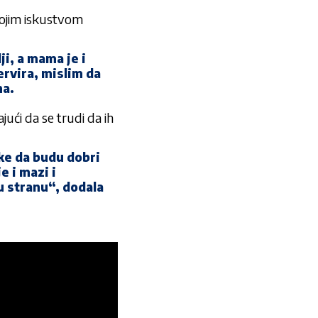
svojim iskustvom
i, a mama je i
ervira, mislim da
na.
jući da se trudi da ih
rke da budu dobri
e i mazi i
u stranu“, dodala