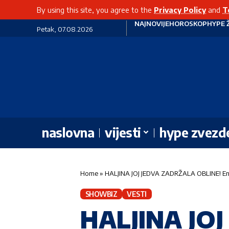
By using this site, you agree to the
Privacy Policy
and
T
NAJNOVIJE
HOROSKOP
HYPE 
Petak, 07.08.2026
naslovna
vijesti
hype zvezd
Home
»
HALJINA JOJ JEDVA ZADRŽALA OBLINE! Ena 
SHOWBIZ
VESTI
HALJINA JO