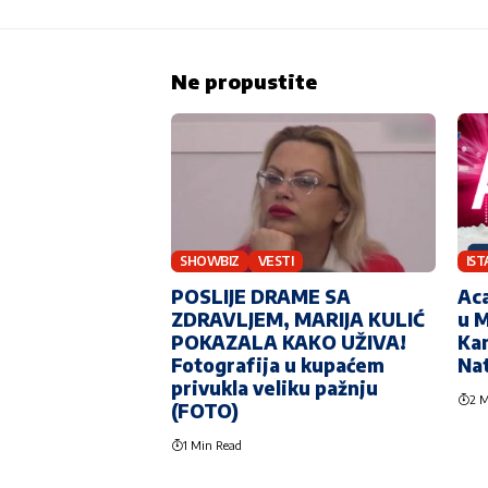
Ne propustite
SHOWBIZ
VESTI
IS
POSLIJE DRAME SA
Aca
ZDRAVLJEM, MARIJA KULIĆ
u M
POKAZALA KAKO UŽIVA!
Kan
Fotografija u kupaćem
Na
privukla veliku pažnju
2 M
(FOTO)
1 Min Read