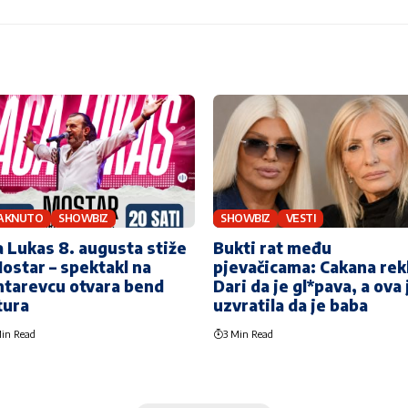
TAKNUTO
SHOWBIZ
SHOWBIZ
VESTI
 Lukas 8. augusta stiže
Bukti rat među
ostar – spektakl na
pjevačicama: Cakana rek
tarevcu otvara bend
Dari da je gl*pava, a ova 
tura
uzvratila da je baba
in Read
3 Min Read