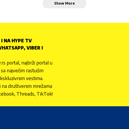
Show More
 I NA HYPE TV
HATSAPP, VIBER I
.rs portal, najbrži portal u
nu sa najvećim rastućim
ekskluzivnim vestima.
 i na društvenim mrežama
cebook, Threads, TikTok!