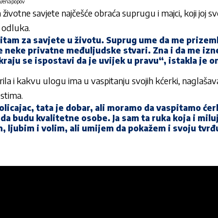
am/enapopov
a životne savjete najčešće obraća suprugu i majci, koji joj 
 odluka.
tam za savjete u životu. Suprug ume da me prizemlj
e neke privatne međuljudske stvari. Zna i da me izn
 kraju se ispostavi da je uvijek u pravu“, istakla je o
rila i kakvu ulogu ima u vaspitanju svojih kćerki, naglašava
stima.
policajac, tata je dobar, ali moramo da vaspitamo će
 da budu kvalitetne osobe. Ja sam ta ruka koja i miluj
, ljubim i volim, ali umijem da pokažem i svoju tvrđ