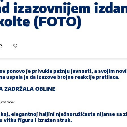
d izazovnijem izdan
kolte (FOTO)
ov
ponovo je privukla pažnju javnosti, a svojim no
 uspela je da izazove brojne reakcije pratilaca.
VA ZADRŽALA OBLINE
am/enapopov
skoj, elegantnoj haljini nježnoružičaste nijanse sa 
u vitku figuru i izražen struk.