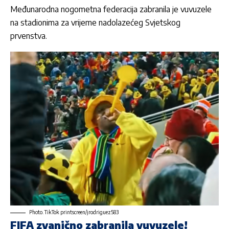
Međunarodna nogometna federacija
zabranila je vuvuzele
na stadionima za vrijeme nadolazećeg Svjetskog
prvenstva.
Photo. TikTok printscreen/jrodriguez583
FIFA zvanično zabranila vuvuzele!