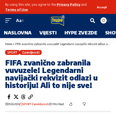
By using this site, you agree to the
Privacy Policy
and
Accept
Terms of Use
.
Aa
NASLOVNA
VIJESTI
HYPE ZVEZDE
SHO
Home
»
FIFA zvanično zabranila vuvuzele! Legendarni navijački rekvizit odlazi u historiju! Ali to nije sve!
SPORT
Zanimljivosti
FIFA zvanično zabranila
vuvuzele! Legendarni
navijački rekvizit odlazi u
historiju! Ali to nije sve!
05.06.2026
SPORT
Zanimljivosti
1 Min Read