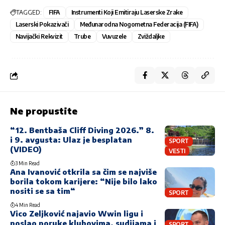
TAGGED:
FIFA
Instrumenti Koji Emitiraju Laserske Zrake
Laserski Pokazivači
Međunarodna Nogometna Federacija (FIFA)
Navijački Rekvizit
Trube
Vuvuzele
Zviždaljke
Ne propustite
“12. Bentbaša Cliff Diving 2026.” 8.
i 9. avgusta: Ulaz je besplatan
SPORT
(VIDEO)
VESTI
3 Min Read
Ana Ivanović otkrila sa čim se najviše
borila tokom karijere: “Nije bilo lako
nositi se sa tim“
SPORT
4 Min Read
Vico Zeljković najavio Wwin ligu i
poslao poruke klubovima, sudijama i
SPORT