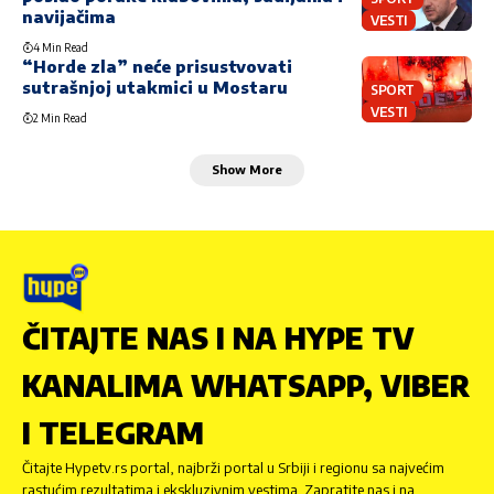
navijačima
VESTI
4 Min Read
“Horde zla” neće prisustvovati
sutrašnjoj utakmici u Mostaru
SPORT
VESTI
2 Min Read
Show More
ČITAJTE NAS I NA HYPE TV
KANALIMA WHATSAPP, VIBER
I TELEGRAM
Čitajte Hypetv.rs portal, najbrži portal u Srbiji i regionu sa najvećim
rastućim rezultatima i ekskluzivnim vestima. Zapratite nas i na