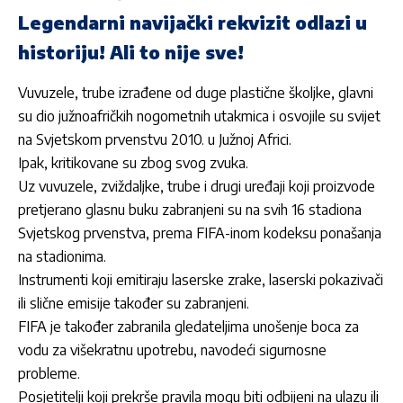
Legendarni navijački rekvizit odlazi u
historiju! Ali to nije sve!
Vuvuzele, trube izrađene od duge plastične školjke, glavni
su dio južnoafričkih nogometnih utakmica i osvojile su svijet
na Svjetskom prvenstvu 2010. u Južnoj Africi.
Ipak, kritikovane su zbog svog zvuka.
Uz vuvuzele, zviždaljke, trube i drugi uređaji koji proizvode
pretjerano glasnu buku zabranjeni su na svih 16 stadiona
Svjetskog prvenstva, prema FIFA-inom kodeksu ponašanja
na stadionima.
Instrumenti koji emitiraju laserske zrake, laserski pokazivači
ili slične emisije također su zabranjeni.
FIFA
je također zabranila gledateljima unošenje boca za
vodu za višekratnu upotrebu, navodeći sigurnosne
probleme.
Posjetitelji koji prekrše pravila mogu biti odbijeni na ulazu ili