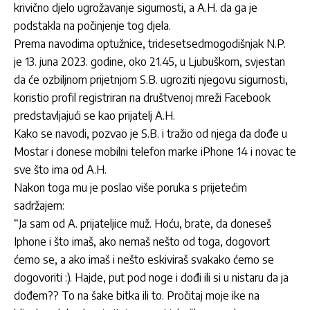
krivično djelo ugrožavanje sigurnosti, a A.H. da ga je
podstakla na počinjenje tog djela.
Prema navodima optužnice, tridesetsedmogodišnjak N.P.
je 13. juna 2023. godine, oko 21.45, u Ljubuškom, svjestan
da će ozbiljnom prijetnjom S.B. ugroziti njegovu sigurnosti,
koristio profil registriran na društvenoj mreži Facebook
predstavljajući se kao prijatelj A.H.
Kako se navodi, pozvao je S.B. i tražio od njega da dođe u
Mostar i donese mobilni telefon marke iPhone 14 i novac te
sve što ima od A.H.
Nakon toga mu je poslao više poruka s prijetećim
sadržajem:
“Ja sam od A. prijateljice muž. Hoću, brate, da doneseš
Iphone i što imaš, ako nemaš nešto od toga, dogovort
ćemo se, a ako imaš i nešto eskiviraš svakako ćemo se
dogovoriti :). Hajde, put pod noge i dođi ili si u nistaru da ja
dođem?? To na šake bitka ili to. Pročitaj moje ike na