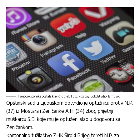
Facebook poruke postale krivično djelo Foto: Pixabay, LoboStudioHamburg
Opštinski sud u Ljubuškom potvrdio je optužnicu protiv N.P.
(37) iz Mostara i Zeničanke A.H. (34) zbog prijetnji
muškarcu S.B. koje mu je optuženi slao u dogovoru sa
Zeničankom.
Kantonalno tužilaštvo ZHK Široki Brijeg tereti N.P. za