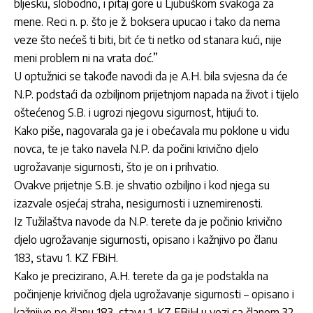
bljesku, slobodno, i pitaj gore u Ljubuškom svakoga za
mene. Reci n. p. što je ž. boksera upucao i tako da nema
veze što nećeš ti biti, bit će ti netko od stanara kući, nije
meni problem ni na vrata doć.”
U optužnici se takođe navodi da je A.H. bila svjesna da će
N.P. podstaći da ozbiljnom prijetnjom napada na život i tijelo
oštećenog S.B. i ugrozi njegovu sigurnost, htijući to.
Kako piše, nagovarala ga je i obećavala mu poklone u vidu
novca, te je tako navela N.P. da počini krivično djelo
ugrožavanje sigurnosti, što je on i prihvatio.
Ovakve prijetnje S.B. je shvatio ozbiljno i kod njega su
izazvale osjećaj straha, nesigurnosti i uznemirenosti.
Iz Tužilaštva navode da N.P. terete da je počinio krivično
djelo ugrožavanje sigurnosti, opisano i kažnjivo po članu
183, stavu 1. KZ FBiH.
Kako je precizirano, A.H. terete da ga je podstakla na
počinjenje krivičnog djela ugrožavanje sigurnosti – opisano i
kažnjivo po članu 183, stavu 1. KZ FBiH u vezi sa članom 32.