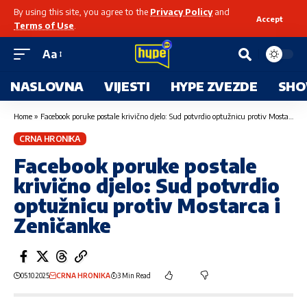
By using this site, you agree to the
Privacy Policy
and
Accept
Terms of Use
.
Aa
NASLOVNA
VIJESTI
HYPE ZVEZDE
SHO
Home
»
Facebook poruke postale krivično djelo: Sud potvrdio optužnicu protiv Mostarca i Zeničanke
CRNA HRONIKA
Facebook poruke postale
krivično djelo: Sud potvrdio
optužnicu protiv Mostarca i
Zeničanke
05.10.2025
CRNA HRONIKA
3 Min Read