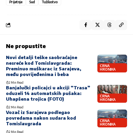
Prijetnje
Sud
Tužilastvo
Ne propustite
Novi detalji teške saobraćajne
nesreće kod Tomislavgrada:
CRNA
Preminuo muškarac iz Sarajeva,
HRONIKA
među povrijeđenima i beba
2 Min Read
Banjalučki policajci u akciji “Trasa”
oduzeli 14 automatskih pušaka:
CRNA
Uhapšena trojica (FOTO)
HRONIKA
2 Min Read
Vozač iz Sarajeva podlegao
povredama nakon sudara kod
CRNA
Tomislavgrada
HRONIKA
2 Min Read