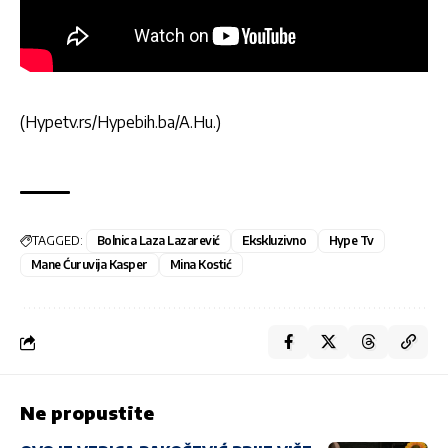
(Hypetv.rs/Hypebih.ba/A.Hu.)
TAGGED:
Bolnica Laza Lazarević
Ekskluzivno
Hype Tv
Mane Ćuruvija Kasper
Mina Kostić
Ne propustite