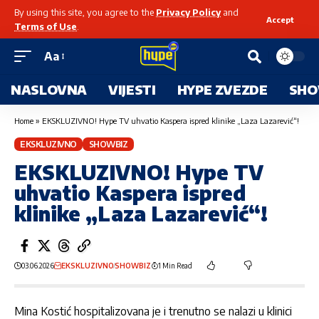
By using this site, you agree to the
Privacy Policy
and
Accept
Terms of Use
.
Aa
NASLOVNA
VIJESTI
HYPE ZVEZDE
SHO
Home
»
EKSKLUZIVNO! Hype TV uhvatio Kaspera ispred klinike „Laza Lazarević“!
EKSKLUZIVNO
SHOWBIZ
EKSKLUZIVNO! Hype TV
uhvatio Kaspera ispred
klinike „Laza Lazarević“!
03.06.2026
EKSKLUZIVNO
SHOWBIZ
1 Min Read
Mina Kostić
hospitalizovana je i trenutno se nalazi u klinici