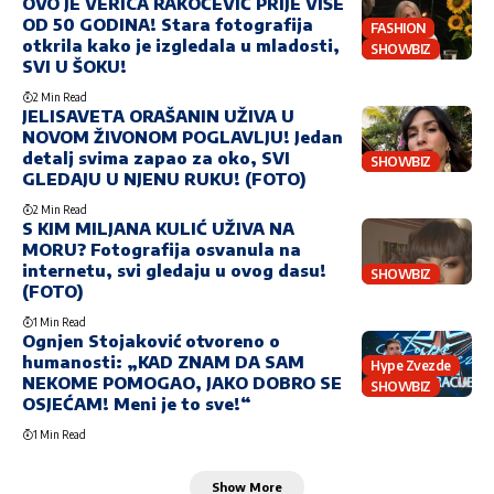
OVO JE VERICA RAKOČEVIĆ PRIJE VIŠE
OD 50 GODINA! Stara fotografija
FASHION
otkrila kako je izgledala u mladosti,
SHOWBIZ
SVI U ŠOKU!
2 Min Read
JELISAVETA ORAŠANIN UŽIVA U
NOVOM ŽIVONOM POGLAVLJU! Jedan
detalj svima zapao za oko, SVI
SHOWBIZ
GLEDAJU U NJENU RUKU! (FOTO)
2 Min Read
S KIM MILJANA KULIĆ UŽIVA NA
MORU? Fotografija osvanula na
internetu, svi gledaju u ovog dasu!
SHOWBIZ
(FOTO)
1 Min Read
Ognjen Stojaković otvoreno o
humanosti: „KAD ZNAM DA SAM
Hype Zvezde
NEKOME POMOGAO, JAKO DOBRO SE
SHOWBIZ
OSJEĆAM! Meni je to sve!“
1 Min Read
Show More