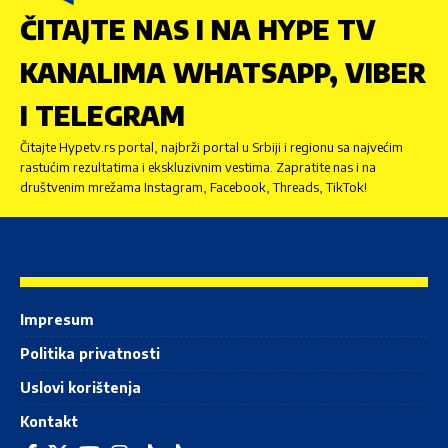
ČITAJTE NAS I NA HYPE TV
KANALIMA WHATSAPP, VIBER
I TELEGRAM
Čitajte Hypetv.rs portal, najbrži portal u Srbiji i regionu sa najvećim
rastućim rezultatima i ekskluzivnim vestima. Zapratite nas i na
društvenim mrežama Instagram, Facebook, Threads, TikTok!
Impresum
Politika privatnosti
Uslovi korištenja
Kontakt