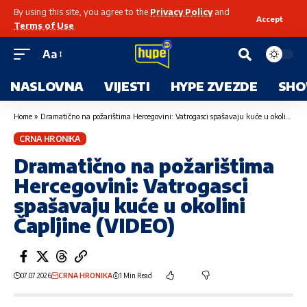
By using this site, you agree to the
Privacy Policy
and
Accept
Terms of Use
.
Aa
NASLOVNA
VIJESTI
HYPE ZVEZDE
SHO
Home
»
Dramatično na požarištima Hercegovini: Vatrogasci spašavaju kuće u okolini Čapljine (VIDEO)
CRNA HRONIKA
Dramatično na požarištima
Hercegovini: Vatrogasci
spašavaju kuće u okolini
Čapljine (VIDEO)
07.07.2026
CRNA HRONIKA
1 Min Read