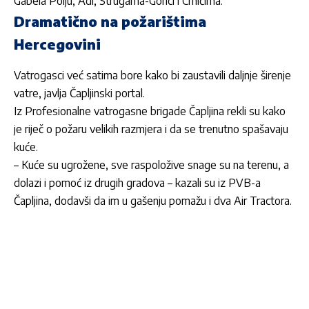
Gabela Polju, Adi, Strugama-Gorici i Crnićima.
Dramatično na požarištima
Hercegovini
Vatrogasci već satima bore kako bi zaustavili daljnje širenje
vatre, javlja Čapljinski portal.
Iz Profesionalne vatrogasne brigade Čapljina rekli su kako
je riječ o požaru velikih razmjera i da se trenutno spašavaju
kuće.
– Kuće su ugrožene, sve raspoložive snage su na terenu, a
dolazi i pomoć iz drugih gradova – kazali su iz PVB-a
Čapljina, dodavši da im u gašenju pomažu i dva Air Tractora.