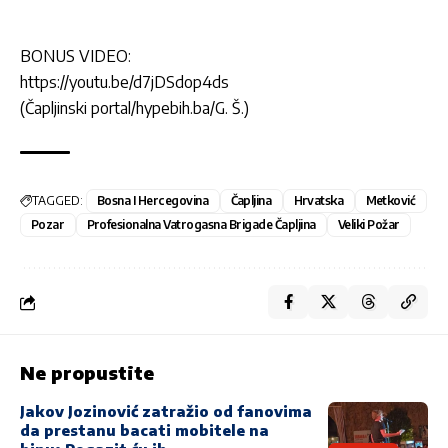
BONUS VIDEO:
https://youtu.be/d7jDSdop4ds
(Čapljinski portal/hypebih.ba/G. Š.)
TAGGED:
Bosna I Hercegovina
Čapljina
Hrvatska
Metković
Pozar
Profesionalna Vatrogasna Brigade Čapljina
Veliki Požar
Ne propustite
Jakov Jozinović zatražio od fanovima
da prestanu bacati mobitele na