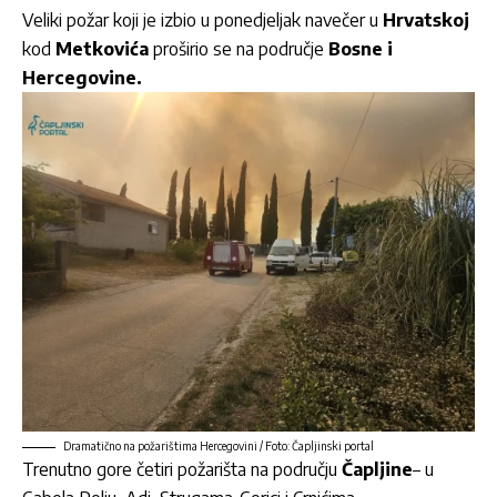
Veliki
požar
koji je izbio u ponedjeljak navečer u
Hrvatskoj
kod
Metkovića
proširio se na područje
Bosne i
Hercegovine.
Dramatično na požarištima Hercegovini / Foto: Čapljinski portal
Trenutno gore četiri požarišta na području
Čapljine
– u