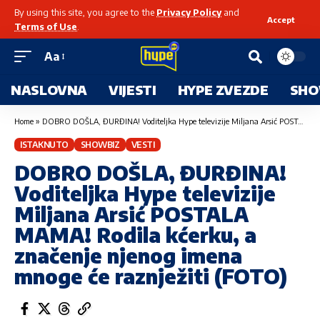
By using this site, you agree to the
Privacy Policy
and
Accept
Terms of Use
.
Aa
NASLOVNA
VIJESTI
HYPE ZVEZDE
SHO
Home
»
DOBRO DOŠLA, ĐURĐINA! Voditeljka Hype televizije Miljana Arsić POSTALA MAMA! Rodila kćerku, a značenje njenog imena mnoge će raznježiti (FOTO)
ISTAKNUTO
SHOWBIZ
VESTI
DOBRO DOŠLA, ĐURĐINA!
Voditeljka Hype televizije
Miljana Arsić POSTALA
MAMA! Rodila kćerku, a
značenje njenog imena
mnoge će raznježiti (FOTO)