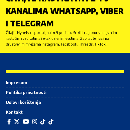
KANALIMA WHATSAPP, VIBER
I TELEGRAM
Čitajte Hypetv.rs portal, najbrži portal u Srbiji i regionu sa najvećim
rastućim rezultatima i ekskluzivnim vestima. Zapratite nas i na
društvenim mrežama Instagram, Facebook, Threads, TikTok!
Impresum
Politika privatnosti
Uslovi korištenja
Kontakt