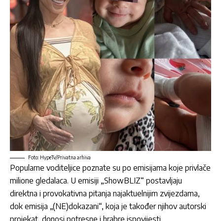
Foto: HypeTv/Privatna arhiva
Popularne voditeljice poznate su po emisijama koje privlače
milione gledalaca. U emisiji „ShowBLIZ“ postavljaju
direktna i provokativna pitanja najaktuelnijim zvijezdama,
dok emisija „(NE)dokazani“, koja je također njihov autorski
projekat, donosi potresne i hrabre ispovijesti.