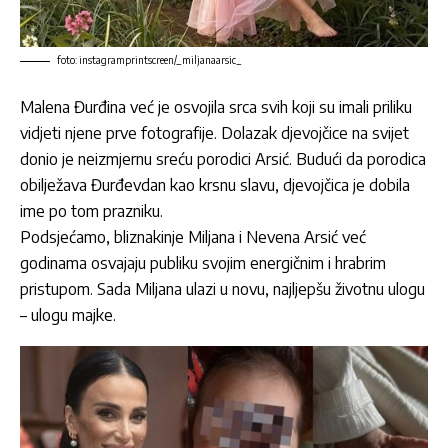
foto: instagramprintscreen/_miljanaarsic_
Malena Đurđina već je osvojila srca svih koji su imali priliku
vidjeti njene prve fotografije. Dolazak djevojčice na svijet
donio je neizmjernu sreću porodici Arsić. Budući da porodica
obilježava Đurđevdan kao krsnu slavu, djevojčica je dobila
ime po tom prazniku.
Podsjećamo, bliznakinje Miljana i Nevena Arsić već
godinama osvajaju publiku svojim energičnim i hrabrim
pristupom. Sada Miljana ulazi u novu, najljepšu životnu ulogu
– ulogu majke.