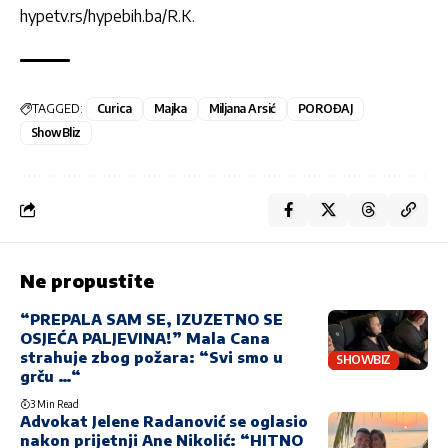
hypetv.rs/hypebih.ba/R.K.
TAGGED:
Curica
Majka
Miljana Arsić
POROĐAJ
ShowBliz
Ne propustite
“PREPALA SAM SE, IZUZETNO SE
OSJEĆA PALJEVINA!” Mala Cana
strahuje zbog požara: “Svi smo u
SHOWBIZ
grču …“
3 Min Read
Advokat Jelene Radanović se oglasio
nakon prijetnji Ane Nikolić: “HITNO