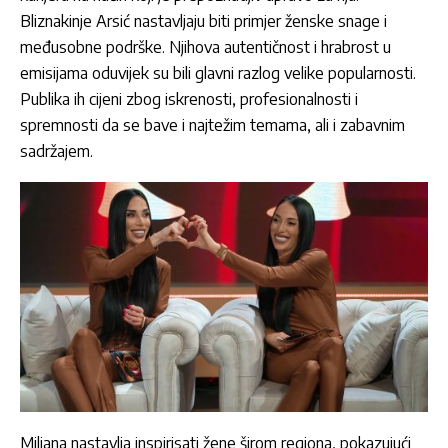
Bliznakinje Arsić nastavljaju biti primjer ženske snage i
međusobne podrške. Njihova autentičnost i hrabrost u
emisijama oduvijek su bili glavni razlog velike popularnosti.
Publika ih cijeni zbog iskrenosti, profesionalnosti i
spremnosti da se bave i najtežim temama, ali i zabavnim
sadržajem.
Miljana nastavlja inspirisati žene širom regiona, pokazujući