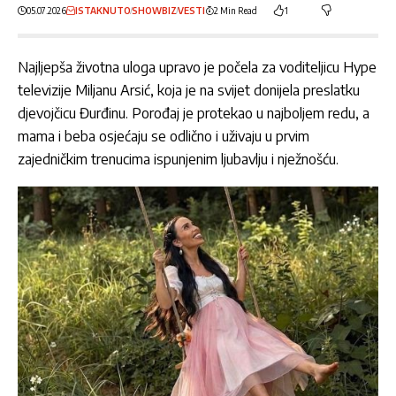
05.07.2026
ISTAKNUTO
SHOWBIZ
VESTI
2 Min Read
1
Najljepša životna uloga upravo je počela za voditeljicu Hype
televizije Miljanu Arsić, koja je na svijet donijela preslatku
djevojčicu Đurđinu. Porođaj je protekao u najboljem redu, a
mama i beba osjećaju se odlično i uživaju u prvim
zajedničkim trenucima ispunjenim ljubavlju i nježnošću.