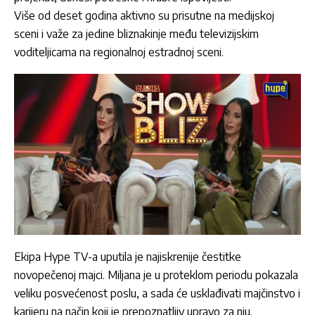
Više od deset godina aktivno su prisutne na medijskoj
sceni i važe za jedine bliznakinje među televizijskim
voditeljicama na regionalnoj estradnoj sceni.
Ekipa Hype TV-a uputila je najiskrenije čestitke
novopečenoj majci. Miljana je u proteklom periodu pokazala
veliku posvećenost poslu, a sada će usklađivati majčinstvo i
karijeru na način koji je prepoznatljiv upravo za nju.