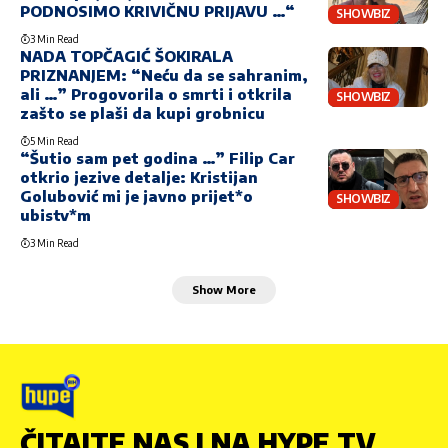
PODNOSIMO KRIVIČNU PRIJAVU …“
SHOWBIZ
3 Min Read
NADA TOPČAGIĆ ŠOKIRALA
PRIZNANJEM: “Neću da se sahranim,
ali …” Progovorila o smrti i otkrila
SHOWBIZ
zašto se plaši da kupi grobnicu
5 Min Read
“Šutio sam pet godina …” Filip Car
otkrio jezive detalje: Kristijan
Golubović mi je javno prijet*o
SHOWBIZ
ubistv*m
3 Min Read
Show More
ČITAJTE NAS I NA HYPE TV