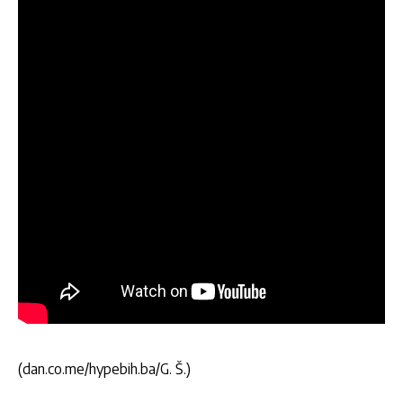
(dan.co.me/hypebih.ba/G. Š.)