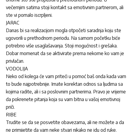
večernjim satima stoji kontakt sa emotivnim partnerom, ali
ste vi pomalo iscrpljeni.
JARAC
Danas bi sa realizacijom mogla otpočeti saradnja koju ste
ugovorili u prethodnom periodu. Na samom početku biće
potrebno više usaglašavanja. Stoji mogućnost i grešaka.
Dobar momenat da se aktivirate prema nekome ko vam je
privlačan.
VODOLIJA
Neko od kolega će vam priteći u pomoć baš onda kada vam
to bude najpotrebnije. Imate korektan odnos sa ljudima sa
kojima radite, ali i sa poslovnim partnerima. Pravo je vrijeme
da pokrenete pitanja koja su vam bitna u vašoj emotivnoj
priči.
RIBE
Trudite se da se posvetite obavezama, ali ne možete a da
ne primijetite da vam neke stvari nikako ne idu od ruke.