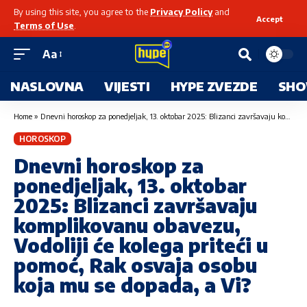
By using this site, you agree to the
Privacy Policy
and
Accept
Terms of Use
.
Aa
NASLOVNA
VIJESTI
HYPE ZVEZDE
SHO
Home
»
Dnevni horoskop za ponedjeljak, 13. oktobar 2025: Blizanci završavaju komplikovanu obavezu, Vodoliji će kolega priteći u pomoć, Rak osvaja osobu koja mu se dopada, a Vi?
HOROSKOP
Dnevni horoskop za
ponedjeljak, 13. oktobar
2025: Blizanci završavaju
komplikovanu obavezu,
Vodoliji će kolega priteći u
pomoć, Rak osvaja osobu
koja mu se dopada, a Vi?