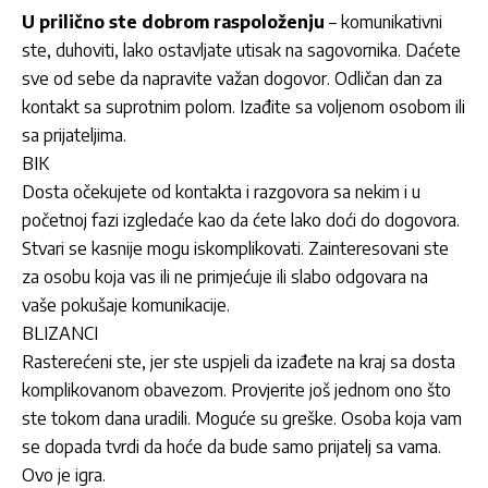
U prilično ste dobrom raspoloženju
– komunikativni
ste, duhoviti, lako ostavljate utisak na sagovornika. Daćete
sve od sebe da napravite važan dogovor. Odličan dan za
kontakt sa suprotnim polom. Izađite sa voljenom osobom ili
sa prijateljima.
BIK
Dosta očekujete od kontakta i razgovora sa nekim i u
početnoj fazi izgledaće kao da ćete lako doći do dogovora.
Stvari se kasnije mogu iskomplikovati. Zainteresovani ste
za osobu koja vas ili ne primjećuje ili slabo odgovara na
vaše pokušaje komunikacije.
BLIZANCI
Rasterećeni ste, jer ste uspjeli da izađete na kraj sa dosta
komplikovanom obavezom. Provjerite još jednom ono što
ste tokom dana uradili. Moguće su greške. Osoba koja vam
se dopada tvrdi da hoće da bude samo prijatelj sa vama.
Ovo je igra.