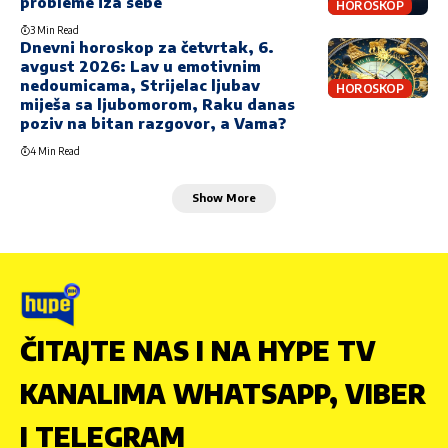
probleme iza sebe
HOROSKOP
3 Min Read
Dnevni horoskop za četvrtak, 6.
avgust 2026: Lav u emotivnim
nedoumicama, Strijelac ljubav
HOROSKOP
miješa sa ljubomorom, Raku danas
poziv na bitan razgovor, a Vama?
4 Min Read
Show More
ČITAJTE NAS I NA HYPE TV
KANALIMA WHATSAPP, VIBER
I TELEGRAM