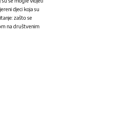
 su se mogle vidjeti
ereni djeci koja su
tanje: zašto se
enom na društvenim