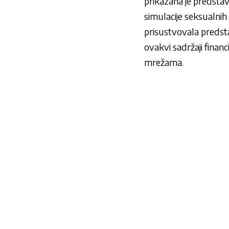
prikazana je predstav
simulacije seksualnih 
prisustvovala predsta
ovakvi sadržaji fina
mrežama.