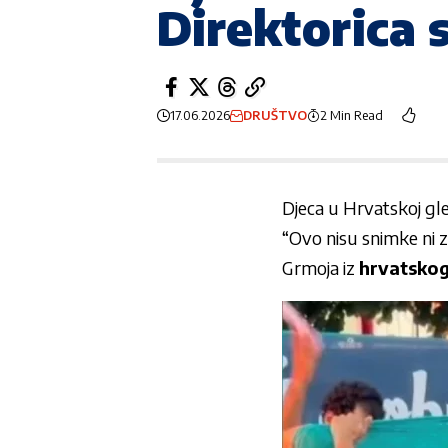
Direktorica 
17.06.2026
DRUŠTVO
2 Min Read
Djeca u Hrvatskoj gl
“Ovo nisu snimke ni 
Grmoja iz
hrvatsko