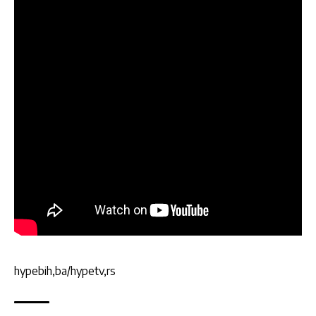
hypebih,ba/hypetv,rs