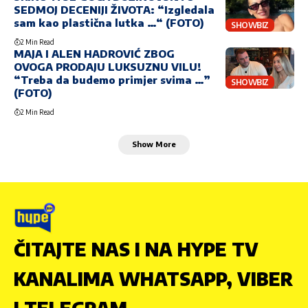
SEDMOJ DECENIJI ŽIVOTA: “Izgledala
sam kao plastična lutka …“ (FOTO)
SHOWBIZ
2 Min Read
MAJA I ALEN HADROVIĆ ZBOG
OVOGA PRODAJU LUKSUZNU VILU!
“Treba da budemo primjer svima …”
SHOWBIZ
(FOTO)
2 Min Read
Show More
ČITAJTE NAS I NA HYPE TV
KANALIMA WHATSAPP, VIBER