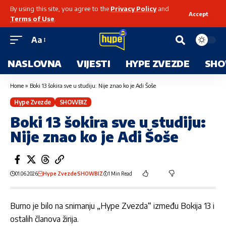
By using this site, you agree to the
Privacy Policy
and
Accept
Terms of Use
.
Aa
NASLOVNA
VIJESTI
HYPE ZVEZDE
SHO
Home
»
Boki 13 šokira sve u studiju: Nije znao ko je Adi Šoše
Hype Zvezde
SHOWBIZ
Boki 13 šokira sve u studiju:
Nije znao ko je Adi Šoše
01.06.2026
Hype Zvezde
SHOWBIZ
1 Min Read
Burno je bilo na snimanju
„Hype Zvezda“
između
Bokija 13
i
ostalih članova žirija.