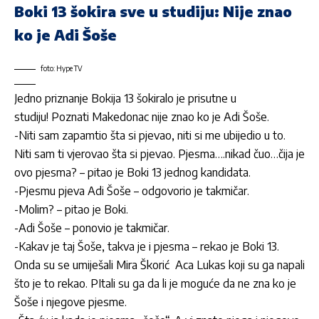
Boki 13 šokira sve u studiju: Nije znao
ko je Adi Šoše
foto: Hype TV
Jedno priznanje Bokija 13 šokiralo je prisutne u
studiju!
Poznati Makedonac nije znao ko je Adi Šoše.
-Niti sam zapamtio šta si pjevao, niti si me ubijedio u to.
Niti sam ti vjerovao šta si pjevao. Pjesma….nikad čuo…čija je
ovo pjesma? – pitao je Boki 13 jednog kandidata.
-Pjesmu pjeva Adi Šoše – odgovorio je takmičar.
-Molim? – pitao je Boki.
-Adi Šoše – ponovio je takmičar.
-Kakav je taj Šoše, takva je i pjesma – rekao je Boki 13.
Onda su se umiješali Mira Škorić Aca Lukas koji su ga napali
što je to rekao. PItali su ga da li je moguće da ne zna ko je
Šoše i njegove pjesme.