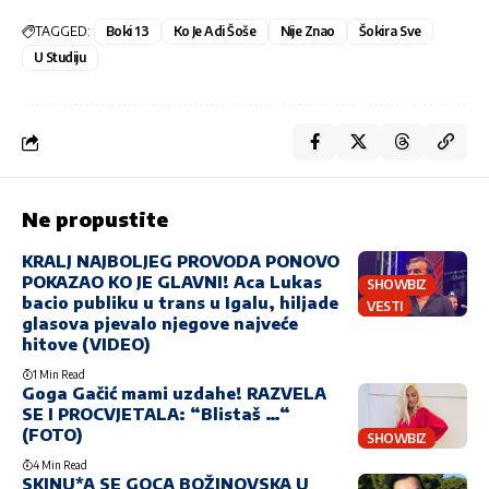
TAGGED:
Boki 13
Ko Je Adi Šoše
Nije Znao
Šokira Sve
U Studiju
Ne propustite
KRALJ NAJBOLJEG PROVODA PONOVO
POKAZAO KO JE GLAVNI! Aca Lukas
SHOWBIZ
bacio publiku u trans u Igalu, hiljade
VESTI
glasova pjevalo njegove najveće
hitove (VIDEO)
1 Min Read
Goga Gačić mami uzdahe! RAZVELA
SE I PROCVJETALA: “Blistaš …“
(FOTO)
SHOWBIZ
4 Min Read
SKINU*A SE GOCA BOŽINOVSKA U