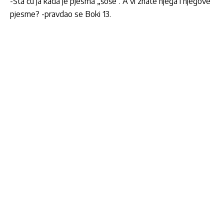
-Šta ću ja kada je pjesma „šoše“. A vi znate njega i njegove
pjesme? -pravdao se Boki 13.