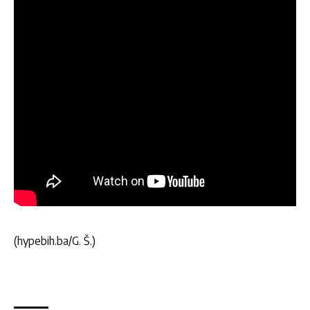
(hypebih.ba/G. Š.)