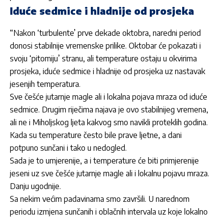
Iduće sedmice i hladnije od prosjeka
“Nakon ‘turbulente’ prve dekade oktobra, naredni period
donosi stabilnije vremenske prilike. Oktobar će pokazati i
svoju ‘pitomiju’ stranu, ali temperature ostaju u okvirima
prosjeka, iduće sedmice i hladnije od prosjeka uz nastavak
jesenjih temperatura.
Sve češće jutarnje magle ali i lokalna pojava mraza od iduće
sedmice. Drugim riječima najava je ovo stabilnijeg vremena,
ali ne i Miholjskog ljeta kakvog smo navikli proteklih godina.
Kada su temperature često bile prave ljetne, a dani
potpuno sunčani i tako u nedogled.
Sada je to umjerenije, a i temperature će biti primjerenije
jeseni uz sve češće jutarnje magle ali i lokalnu pojavu mraza.
Danju ugodnije.
Sa nekim većim padavinama smo završili. U narednom
periodu izmjena sunčanih i oblačnih intervala uz koje lokalno