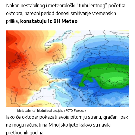
Nakon nestabilnog i meteorološki “turbulentnog” početka
oktobra, naredni period donosi smirivanje vremenskih
prilika,
konstatuju iz BH Meteo
.
Iduće sedmice i hladnije od prosjeka / FOTO: Facebook
Iako će oktobar pokazati svoju pitomiju stranu, građani ipak
ne mogu računati na
Miholjsko ljeto
kakvo su navikli
prethodnih godina.