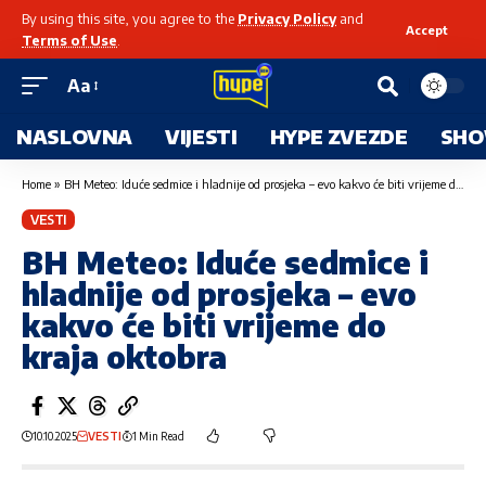
By using this site, you agree to the
Privacy Policy
and
Accept
Terms of Use
.
Aa
NASLOVNA
VIJESTI
HYPE ZVEZDE
SHO
Home
»
BH Meteo: Iduće sedmice i hladnije od prosjeka – evo kakvo će biti vrijeme do kraja oktobra
VESTI
BH Meteo: Iduće sedmice i
hladnije od prosjeka – evo
kakvo će biti vrijeme do
kraja oktobra
10.10.2025
VESTI
1 Min Read