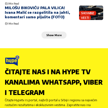
3 Min Read
MILOŠU BIKOVIĆU PALA VILICA!
Ivana Malić se razgolitila na jahti,
SHOWBIZ
komentari samo pljušte (FOTO)
VESTI
1 Min Read
Show More
ČITAJTE NAS I NA HYPE TV
KANALIMA WHATSAPP, VIBER
I TELEGRAM
Čitajte Hypetv.rs portal, najbrži portal u Srbiji i regionu sa najvećim
rastućim rezultatima i ekskluzivnim vestima. Zapratite nas i na