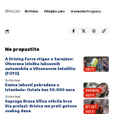
TAGGED:
BH Meteo
Miholjsko Ljeto
Vremenska Prognoza
Ne propustite
A Driving Force stigao u Sarajevo:
Otvorena izložba luksuznih
automobila u Vilsonovom šetalištu
VESTI
(FOTO)
4 Min Read
Emina Jahović pokradena u
Istanbulu: Ostala bez 50.000 eura
SKANDAL
VESTI
4 Min Read
Supruga Brusa Vilisa otkrila kroz
šta prolazi: Krivica me prati gotovo
JET SET
svakog dana
VESTI