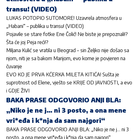
transu! (VIDEO)
LUKAS POTOPIO SUTOMORE! Uzavrela atmosfera u
„Habani“ – publika u transu! (VIDEO)
Pojavile se stare fotke Ene Čolić! Ne biste je prepoznali!?
Šta će joj Peja reći!?
Miljana Kulić se vratila u Beograd – sin Željko nije došao sa
njom, niti je sa bakom Marijom, evo kome je povjeren na
čuvanje
EVO KO JE PRVA KĆERKA MILETA KITIĆA! Sušta je
suprotnost od Elene, vješto se KRIJE OD JAVNOSTI, a evo
i GDJE ŽIVI
BAKA PRASE ODGOVORIO ANJI BLA:
„Niko je ne j… ni 3 posto, a ona mene
vri*eđa i k*nja da sam najgori“
BAKA PRASE ODGOVORIO ANJI BLA: „Niko je ne j… ni 3
posto, a ona mene vri*eđa i k*nja da sam najgori“