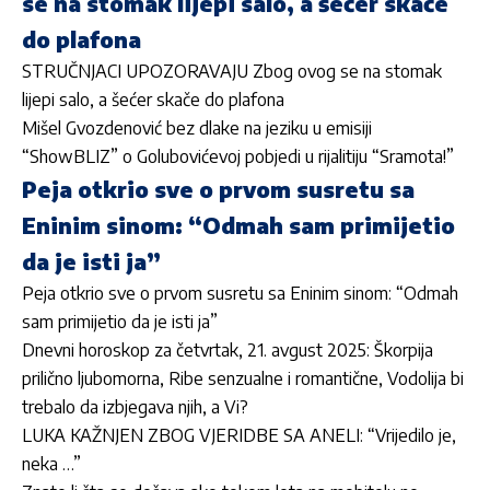
se na stomak lijepi salo, a šećer skače
do plafona
STRUČNJACI UPOZORAVAJU Zbog ovog se na stomak
lijepi salo, a šećer skače do plafona
Mišel Gvozdenović bez dlake na jeziku u emisiji
“ShowBLIZ” o Golubovićevoj pobjedi u rijalitiju “Sramota!”
Peja otkrio sve o prvom susretu sa
Eninim sinom: “Odmah sam primijetio
da je isti ja”
Peja otkrio sve o prvom susretu sa Eninim sinom: “Odmah
sam primijetio da je isti ja”
Dnevni horoskop za četvrtak, 21. avgust 2025: Škorpija
prilično ljubomorna, Ribe senzualne i romantične, Vodolija bi
trebalo da izbjegava njih, a Vi?
LUKA KAŽNJEN ZBOG VJERIDBE SA ANELI: “Vrijedilo je,
neka …”