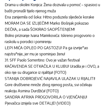
Drama u okolini Konjica: Žena dozivala u pomoć – spasioci u
bašti pronašli tijelo njenog muža
Ena zanijemila od šoka: Hitno poduzela sljedeće korake
MORAM DA SE IZLIJEČIM! Marko Bošnjak pokazao
DEČKA, a sada ŠOKIRAO SAOPŠTENJEM!
Bolno priznanje Ivana Marinkovića: Iskreno progovorio o
raskolu u porodici i pomirenju
LEPI MIĆA OPLEO PO GASTOZU! Pa ga izvrije*ao
najstra*nije, jer mu je spominjao ženu!
31. SFF Paolo Sorrentino: Ovo je važan festival
KAČAVENDA SE OTKAČILA U KLUBU! Uradila je i OVO, a
oko nje su drugarice iz rijalitija! (FOTO)
STANIJA DOBROJEVIĆ NAJAVILA ULAZAK U RIJALITI!
Gore društvene mreže zbog njenog posta, svi očekuju
reakciju Asmina Durdžića! (FOTO)
SANDRA AFRIKA PROGOVORILA O VJENČANJU!
Pjevačica iznijela sve DETALJE! (VIDEO)