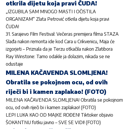
otkrila dijetu koja pravi ČUDA!
„IZGUBILA SAM MNOGO MASTI I OČISTILA
ORGANIZAM“ Zlata Petrović otkrila dijetu koja pravi
ČUDA!
31. Sarajevo Film Festival: Večeras premijera filma STAZA
Slađa nakon remonta ide kod Cara u Crikvenicu, Maja će
izgorjeti – Priznala da je Terzu otkačila nakon Zlatibora
Ray Winstone: Tamo odakle ja dolazim, nikada se ne
odustaje
MILENA KAČAVENDA SLOMLJENA!
Obratila se pokojnom ocu, od ovih
riječi bi i kamen zaplakao! (FOTO)
MILENA KAČAVENDA SLOMLJENA! Obratila se pokojnom
ocu, od ovih riječi bi i kamen zaplakao! (FOTO)
LEPI LUKA KAO OD MAJKE ROĐEN! Tiktoker objavio
ŠOKANTNU fotku javno – SVE SE VIDI! (FOTO)