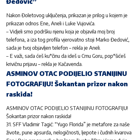
Đedović”
Nakon Đoletovog uključenja, prikazan je prilog u kojem je
prikazan odnos Ene, Aneli i Luke Vujovića.
– Vidjeli smo podršku njenu koja je objavila moj broj
telefona, a iza tog profila vjerovatno stoji Marko Đedović,
sada je tvoj objavljen telefon – rekla je Aneli.
– E važi, sada ćeš ku*činu da ideš u Crnu Goru, pop*šićeš
krivičnu prijavu – rekla je Kačavenda.
ASMINOV OTAC PODIJELIO STANIJINU
FOTOGRAFIJU! Šokantan prizor nakon
raskida!
ASMINOV OTAC PODIJELIO STANIJINU FOTOGRAFIJU!
Šokantan prizor nakon raskida!
31. SFF Vladimir Tagić: “Yugo Florida” je metafore za naše
živote, pune apsurda, nelogičnosti, ljepote i čudnih kvarova