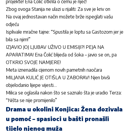
projekte! Ena Čolić otkrila o čemu je riječ!
Zbog ovoga Stanija ne ulazi u rijaliti: Za sve je kriv on
Na ovaj jednostavan način možete brže ispeglati vašu
odjeću
Isplivale mračne tajne: “Spustila je loptu sa Gastozom jer je
bila sa njim!”
IZJAVIO JOJ LJUBAV UŽIVO U EMISIJI?! PEJA NA
APARATIMA! Ena Čolić blijeda od šoka – javio se on, pa
OTKRIO SVOJE NAMJERE!
Meta iznenadila cijenom novih pametnih naočara
MILJANA KULIĆ JE OTIŠLA U ZABORAV! Njen bivši
objelodanio lijepe vijesti…
Milica se oglasila nakon što se saznalo šta je uradio Terza:
“Ništa se nije promijenilo”
Drama u okolini Konjica: Žena dozivala
u pomoć – spasioci u bašti pronašli
tijelo njenog muža