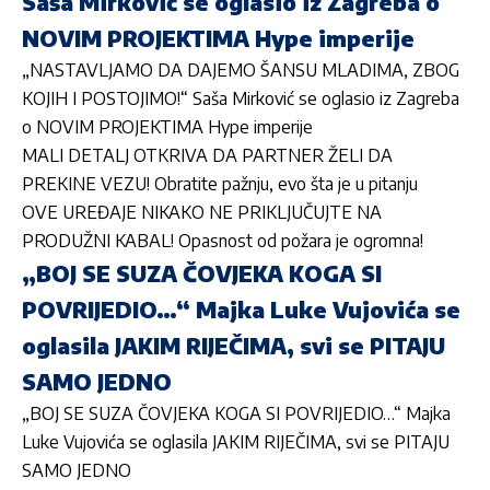
Saša Mirković se oglasio iz Zagreba o
NOVIM PROJEKTIMA Hype imperije
„NASTAVLJAMO DA DAJEMO ŠANSU MLADIMA, ZBOG
KOJIH I POSTOJIMO!“ Saša Mirković se oglasio iz Zagreba
o NOVIM PROJEKTIMA Hype imperije
MALI DETALJ OTKRIVA DA PARTNER ŽELI DA
PREKINE VEZU! Obratite pažnju, evo šta je u pitanju
OVE UREĐAJE NIKAKO NE PRIKLJUČUJTE NA
PRODUŽNI KABAL! Opasnost od požara je ogromna!
„BOJ SE SUZA ČOVJEKA KOGA SI
POVRIJEDIO…“ Majka Luke Vujovića se
oglasila JAKIM RIJEČIMA, svi se PITAJU
SAMO JEDNO
„BOJ SE SUZA ČOVJEKA KOGA SI POVRIJEDIO…“ Majka
Luke Vujovića se oglasila JAKIM RIJEČIMA, svi se PITAJU
SAMO JEDNO