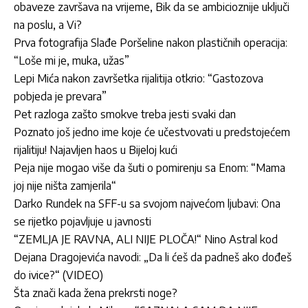
obaveze završava na vrijeme, Bik da se ambicioznije uključi
na poslu, a Vi?
Prva fotografija Slađe Poršeline nakon plastičnih operacija:
“Loše mi je, muka, užas”
Lepi Mića nakon završetka rijalitija otkrio: “Gastozova
pobjeda je prevara”
Pet razloga zašto smokve treba jesti svaki dan
Poznato još jedno ime koje će učestvovati u predstojećem
rijalitiju! Najavljen haos u Bijeloj kući
Peja nije mogao više da šuti o pomirenju sa Enom: “Mama
joj nije ništa zamjerila“
Darko Rundek na SFF-u sa svojom najvećom ljubavi: Ona
se rijetko pojavljuje u javnosti
“ZEMLJA JE RAVNA, ALI NIJE PLOČA!“ Nino Astral kod
Dejana Dragojevića navodi: „Da li ćeš da padneš ako dođeš
do ivice?“ (VIDEO)
Šta znači kada žena prekrsti noge?