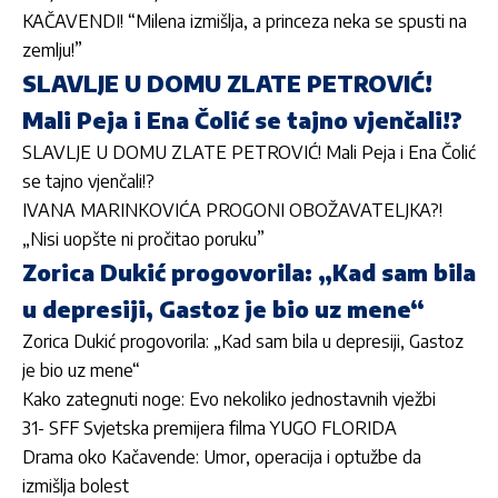
KAČAVENDI! “Milena izmišlja, a princeza neka se spusti na
zemlju!”
SLAVLJE U DOMU ZLATE PETROVIĆ!
Mali Peja i Ena Čolić se tajno vjenčali!?
SLAVLJE U DOMU ZLATE PETROVIĆ! Mali Peja i Ena Čolić
se tajno vjenčali!?
IVANA MARINKOVIĆA PROGONI OBOŽAVATELJKA?!
„Nisi uopšte ni pročitao poruku”
Zorica Dukić progovorila: „Kad sam bila
u depresiji, Gastoz je bio uz mene“
Zorica Dukić progovorila: „Kad sam bila u depresiji, Gastoz
je bio uz mene“
Kako zategnuti noge: Evo nekoliko jednostavnih vježbi
31- SFF Svjetska premijera filma YUGO FLORIDA
Drama oko Kačavende: Umor, operacija i optužbe da
izmišlja bolest