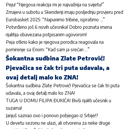
Peju! “Njegova reakcija mi je najvažnija na svijetu!”
Zmajevi u subotu u Skenderiji imaju posljednju provjeru pred
Eurobasket 2025: “Napunimo tribine, ispratimo …”
Potvrđeno još 6 novih učesnika! Dobro poznata imena
rijalitija obavezana potpisanim ugovorom!
Peja otkrio kako je njegova porodica reagovala na
pomirenje sa Enom: “Kad sam ja srećan …”
Šokantna sudbina Zlate Petrović!
Pjevačica se čak tri puta udavala, a
ovaj detalj malo ko ZNA!
Šokantna sudbina Zlate Petrović! Pjevačica se čak tri puta
udavala, a ovaj detalj malo ko ZNA!
TUGA U DOMU FILIPA ĐUKIĆA! Bivši rijaliti učesnik u
suzama!
Janjuš saznao ovo i ponovo pobjegao iz Srbije!?
U devetu sezonu ne ulazi, ali otvorena za neke druge