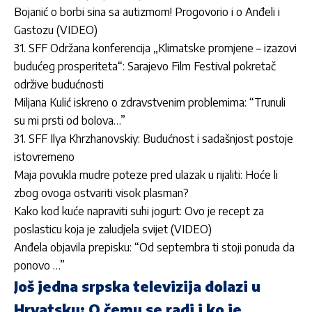
Bojanić o borbi sina sa autizmom! Progovorio i o Anđeli i
Gastozu (VIDEO)
31. SFF Održana konferencija „Klimatske promjene – izazovi
budućeg prosperiteta“: Sarajevo Film Festival pokretač
održive budućnosti
Miljana Kulić iskreno o zdravstvenim problemima: “Trunuli
su mi prsti od bolova…”
31. SFF Ilya Khrzhanovskiy: Budućnost i sadašnjost postoje
istovremeno
Maja povukla mudre poteze pred ulazak u rijaliti: Hoće li
zbog ovoga ostvariti visok plasman?
Kako kod kuće napraviti suhi jogurt: Ovo je recept za
poslasticu koja je zaludjela svijet (VIDEO)
Anđela objavila prepisku: “Od septembra ti stoji ponuda da
ponovo …”
Još jedna srpska televizija dolazi u
Hrvatsku: O čemu se radi i ko je