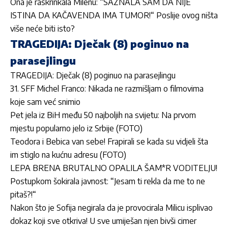
Ona je raskrinkala Milenu: “SAZNALA SAM DA NIJE
ISTINA DA KAČAVENDA IMA TUMOR!“ Poslije ovog ništa
više neće biti isto?
TRAGEDIJA: Dječak (8) poginuo na
parasejlingu
TRAGEDIJA: Dječak (8) poginuo na parasejlingu
31. SFF Michel Franco: Nikada ne razmišljam o filmovima
koje sam već snimio
Pet jela iz BiH među 50 najboljih na svijetu: Na prvom
mjestu popularno jelo iz Srbije (FOTO)
Teodora i Bebica van sebe! Frapirali se kada su vidjeli šta
im stiglo na kućnu adresu (FOTO)
LEPA BRENA BRUTALNO OPALILA ŠAM*R VODITELJU!
Postupkom šokirala javnost: “Jesam ti rekla da me to ne
pitaš?!“
Nakon što je Sofija negirala da je provocirala Milicu isplivao
dokaz koji sve otkriva! U sve umiješan njen bivši cimer