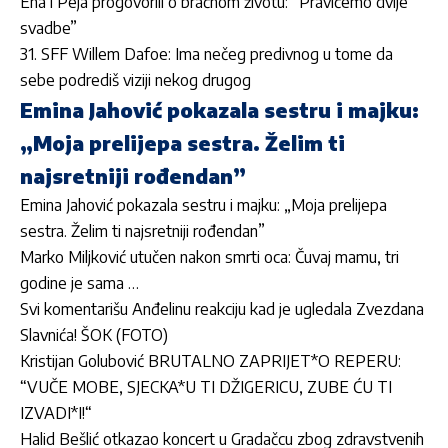
Ena i Peja progovorili o bračnom životu: “Pravićemo dvije
svadbe”
31. SFF Willem Dafoe: Ima nečeg predivnog u tome da
sebe podrediš viziji nekog drugog
Emina Jahović pokazala sestru i majku:
„Moja prelijepa sestra. Želim ti
najsretniji rođendan”
Emina Jahović pokazala sestru i majku: „Moja prelijepa
sestra. Želim ti najsretniji rođendan”
Marko Miljković utučen nakon smrti oca: Čuvaj mamu, tri
godine je sama …
Svi komentarišu Anđelinu reakciju kad je ugledala Zvezdana
Slavnića! ŠOK (FOTO)
Kristijan Golubović BRUTALNO ZAPRIJET*O REPERU:
“VUČE MOBE, SJECKA*U TI DŽIGERICU, ZUBE ĆU TI
IZVADI*I!“
Halid Bešlić otkazao koncert u Gradačcu zbog zdravstvenih