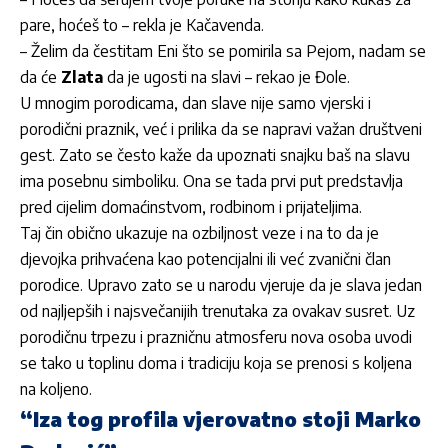
pare, hoćeš to – rekla je Kačavenda.
– Želim da čestitam Eni što se pomirila sa Pejom, nadam se
da će
Zlata
da je ugosti na slavi – rekao je Đole.
U mnogim porodicama, dan slave nije samo vjerski i
porodični praznik, već i prilika da se napravi važan društveni
gest. Zato se često kaže da upoznati snajku baš na slavu
ima posebnu simboliku. Ona se tada prvi put predstavlja
pred cijelim domaćinstvom, rodbinom i prijateljima.
Taj čin obično ukazuje na ozbiljnost veze i na to da je
djevojka prihvaćena kao potencijalni ili već zvanični član
porodice. Upravo zato se u narodu vjeruje da je slava jedan
od najljepših i najsvečanijih trenutaka za ovakav susret. Uz
porodičnu trpezu i prazničnu atmosferu nova osoba uvodi
se tako u toplinu doma i tradiciju koja se prenosi s koljena
na koljeno.
“Iza tog profila vjerovatno stoji Marko