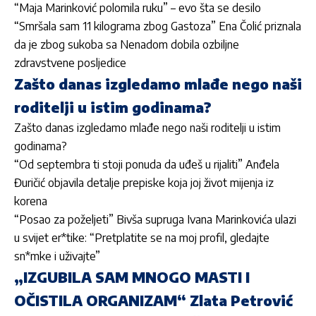
“Maja Marinković polomila ruku” – evo šta se desilo
“Smršala sam 11 kilograma zbog Gastoza” Ena Čolić priznala
da je zbog sukoba sa Nenadom dobila ozbiljne
zdravstvene posljedice
Zašto danas izgledamo mlađe nego naši
roditelji u istim godinama?
Zašto danas izgledamo mlađe nego naši roditelji u istim
godinama?
“Od septembra ti stoji ponuda da uđeš u rijaliti” Anđela
Đuričić objavila detalje prepiske koja joj život mijenja iz
korena
“Posao za poželjeti” Bivša supruga Ivana Marinkovića ulazi
u svijet er*tike: “Pretplatite se na moj profil, gledajte
sn*mke i uživajte”
„IZGUBILA SAM MNOGO MASTI I
OČISTILA ORGANIZAM“ Zlata Petrović