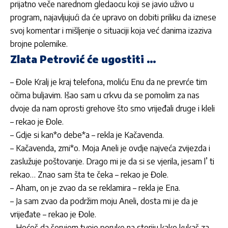
prijatno veče narednom gledaocu koji se javio uživo u
program, najavljujući da će upravo on dobiti priliku da iznese
svoj komentar i mišljenje o situaciji koja već danima izaziva
brojne polemike.
Zlata Petrović će ugostiti …
– Đole Kralj je kraj telefona, moliću Enu da ne prevrće tim
očima buljavim. Išao sam u crkvu da se pomolim za nas
dvoje da nam oprosti grehove što smo vrijeđali druge i kleli
– rekao je Đole.
– Gdje si kan*o debe*a – rekla je Kačavenda.
– Kačavenda, zmi*o. Moja Aneli je ovdje najveća zvijezda i
zaslužuje poštovanje. Drago mi je da si se vjerila, jesam l’ ti
rekao… Znao sam šta te čeka – rekao je Đole.
– Aham, on je zvao da se reklamira – rekla je Ena.
– Ja sam zvao da podržim moju Aneli, dosta mi je da je
vrijeđate – rekao je Đole.
– Hoćeš da šerujem tvoje poruke na storiju kako kukaš za