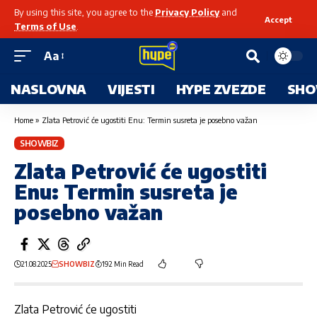
By using this site, you agree to the
Privacy Policy
and
Accept
Terms of Use
.
Aa
NASLOVNA
VIJESTI
HYPE ZVEZDE
SHO
Home
»
Zlata Petrović će ugostiti Enu: Termin susreta je posebno važan
SHOWBIZ
Zlata Petrović će ugostiti
Enu: Termin susreta je
posebno važan
21.08.2025
SHOWBIZ
192 Min Read
Zlata Petrović će ugostiti