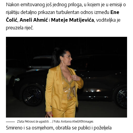
Nakon emitovanog još jednog priloga, u kojem je u emisiji o
rijalitiju detaljno prikazan turbulentan odnos između
Ene
Čolić
,
Aneli Ahmić
i
Mateje Matijević
a
, voditeljka je
preuzela riječ.
Zlata Petrović će ugostiti … / Foto: Antonio Ahel/ATAImages
Smireno i sa osmjehom, obratila se publici i poželjela