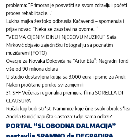
problema: “Primoran je posvetiti se svom zdravlju i početi
proces rehabilitacije…”
Lukina majka žestoko odbrusila Kačavendi – spomenula i
prljav novac: “Neka se zaustavi na ovome…”
“VEOMA CIJENIM DINU I NJEGOVU MUZIKU!“ Saša
Mirković objavio zajedničku fotografiju sa poznatim
muzičarem! (FOTO)
Ovacije za Novaka Đokovića na “Artur Ešu”: Nagradni fond
više od 90 miliona dolara
U studio dostavljena kutija sa 3.000 eura i pismo za Aneli:
Nakon pročitane poruke svi zanijemili
31. SFF Večeras regionalna premijera filma SORELLA DI
CLAUSURA
Ručak koji budi str*st: Namirnice koje čine svaki obrok s*ksi
Anđela Đuričić napušta Gastoza: Gdje sama odlazi?
PORTAL “SLOBODNA DALMACIJA”
nastavlja SRAMNO da DEGRADIRA