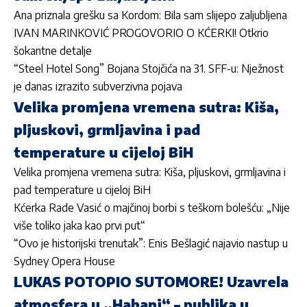
Ana priznala grešku sa Kordom: Bila sam slijepo zaljubljena
IVAN MARINKOVIĆ PROGOVORIO O KĆERKI! Otkrio
šokantne detalje
“Steel Hotel Song” Bojana Stojčića na 31. SFF-u: Nježnost
je danas izrazito subverzivna pojava
Velika promjena vremena sutra: Kiša,
pljuskovi, grmljavina i pad
temperature u cijeloj BiH
Velika promjena vremena sutra: Kiša, pljuskovi, grmljavina i
pad temperature u cijeloj BiH
Kćerka Rade Vasić o majčinoj borbi s teškom bolešću: „Nije
više toliko jaka kao prvi put“
“Ovo je historijski trenutak”: Enis Bešlagić najavio nastup u
Sydney Opera House
LUKAS POTOPIO SUTOMORE! Uzavrela
atmosfera u „Habani“ – publika u