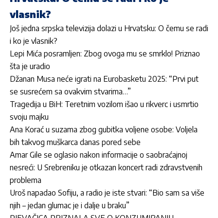
vlasnik?
Još jedna srpska televizija dolazi u Hrvatsku: O čemu se radi
i ko je vlasnik?
Lepi Mića posramljen: Zbog ovoga mu se smrklo! Priznao
šta je uradio
Džanan Musa neće igrati na Eurobasketu 2025: “Prvi put
se susrećem sa ovakvim stvarima…”
Tragedija u BiH: Teretnim vozilom išao u rikverc i usmrtio
svoju majku
Ana Korać u suzama zbog gubitka voljene osobe: Voljela
bih takvog muškarca danas pored sebe
Amar Gile se oglasio nakon informacije o saobraćajnoj
nesreći: U Srebreniku je otkazan koncert radi zdravstvenih
problema
Uroš napadao Sofiju, a radio je iste stvari: “Bio sam sa više
njih – jedan glumac je i dalje u braku”