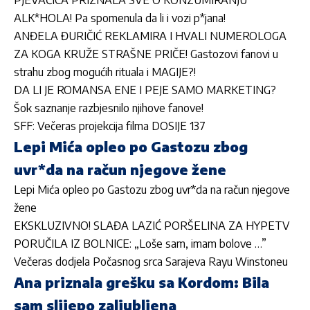
PJEVAČICA PRIZNALA SVE O KONZUMIRANJU
ALK*HOLA! Pa spomenula da li i vozi p*jana!
ANĐELA ĐURIČIĆ REKLAMIRA I HVALI NUMEROLOGA
ZA KOGA KRUŽE STRAŠNE PRIČE! Gastozovi fanovi u
strahu zbog mogućih rituala i MAGIJE?!
DA LI JE ROMANSA ENE I PEJE SAMO MARKETING?
Šok saznanje razbjesnilo njihove fanove!
SFF: Večeras projekcija filma DOSIJE 137
Lepi Mića opleo po Gastozu zbog
uvr*da na račun njegove žene
Lepi Mića opleo po Gastozu zbog uvr*da na račun njegove
žene
EKSKLUZIVNO! SLAĐA LAZIĆ PORŠELINA ZA HYPETV
PORUČILA IZ BOLNICE: „Loše sam, imam bolove …”
Večeras dodjela Počasnog srca Sarajeva Rayu Winstoneu
Ana priznala grešku sa Kordom: Bila
sam slijepo zaljubljena