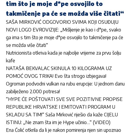
tim što je moje d*pe osvojilo to
takmičenje pa će se možda više čitati“
SAŠA MIRKOVIĆ ODGOVORIO SVIMA KOJI OSUĐUJU
NOVI LOGO EVROVIZIJE: „Mišljenje je kao i d*pe, svako
ga ima s tim što je moje d*pe osvojilo to takmičenje pa će
se možda više čitati“
Nutricionista otkriva kada je najbolje vrijeme za prvu šolju
kafe
NATAŠA BEKVALAC SKINULA 10 KILOGRAMA UZ
POMOĆ OVOG TRIKA! Evo šta strogo izbjegava!
Ogroman podvodni vulkan na rubu erupcije: U jednom danu
zabilježeno 2.000 potresa!
“HYPE ĆE POŠTOVATI SVE SVE POZITIVNE PROPISE
REPUBLIKE HRVATSKE I EMITOVATI PROGRAM U
SKLADU SA TIM!“ Saša Mirković riješio da kaže CIJELU
ISTINU: „Ne znam šta im je Hype učinio…“ (VIDEO)
Ena Ćolić otkrila da li je nakon pomirenja njen sin upoznao