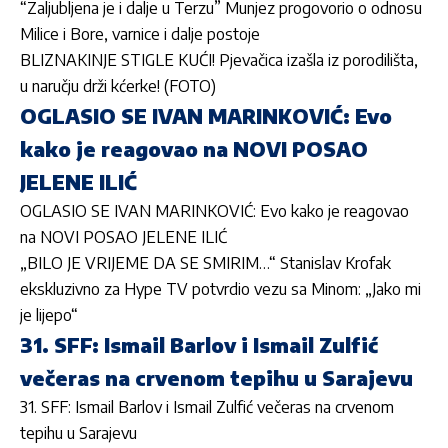
“Zaljubljena je i dalje u Terzu” Munjez progovorio o odnosu
Milice i Bore, varnice i dalje postoje
BLIZNAKINJE STIGLE KUĆI! Pjevačica izašla iz porodilišta,
u naručju drži kćerke! (FOTO)
OGLASIO SE IVAN MARINKOVIĆ: Evo
kako je reagovao na NOVI POSAO
JELENE ILIĆ
OGLASIO SE IVAN MARINKOVIĆ: Evo kako je reagovao
na NOVI POSAO JELENE ILIĆ
„BILO JE VRIJEME DA SE SMIRIM…“ Stanislav Krofak
ekskluzivno za Hype TV potvrdio vezu sa Minom: „Jako mi
je lijepo“
31. SFF: Ismail Barlov i Ismail Zulfić
večeras na crvenom tepihu u Sarajevu
31. SFF: Ismail Barlov i Ismail Zulfić večeras na crvenom
tepihu u Sarajevu