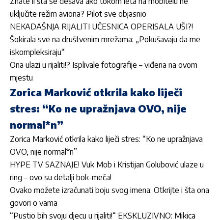
Znate li šta se dešava ako tokom leta na mobitelu ne
uključite režim aviona? Pilot sve objasnio
NEKADAŠNJA RIJALITI UČESNICA OPERISALA UŠI?!
Šokirala sve na društvenim mrežama: „Pokušavaju da me
iskompleksiraju“
Ona ulazi u rijaliti!? Isplivale fotografije – viđena na ovom
mjestu
Zorica Marković otkrila kako liječi
stres: “Ko ne upražnjava OVO, nije
normal*n”
Zorica Marković otkrila kako liječi stres: “Ko ne upražnjava
OVO, nije normal*n”
HYPE TV SAZNAJE! Vuk Mob i Kristijan Golubović ulaze u
ring – ovo su detalji bok-meča!
Ovako možete izračunati boju svog imena: Otkrijte i šta ona
govori o vama
“Pustio bih svoju djecu u rijaliti!“ EKSKLUZIVNO: Mikica