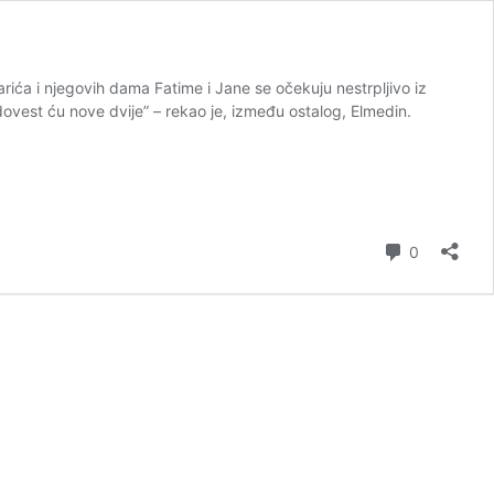
Karića i njegovih dama Fatime i Jane se očekuju nestrpljivo iz
dovest ću nove dvije” – rekao je, između ostalog, Elmedin.
komentar
0