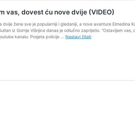
m vas, dovest ću nove dvije (VIDEO)
sa dvije žene sve je popularniji i gledaniji, a nove avanture Elmedina 
ltan iz Gornje Višnjice danas je odlučno zaprijetio. “Ostavljam vas, 
ŽIVOT
utube kanalu: Posjeta policije …
Nastavi čitati
SA
DVIJE
ŽENE
Elmedin:
Ostavljam
vas,
dovest
ću
nove
dvije
(VIDEO)