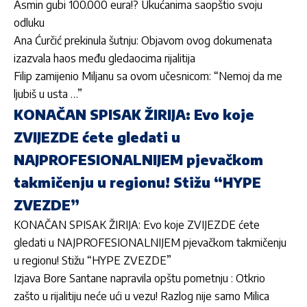
Asmin gubi 100.000 eura!? Ukućanima saopštio svoju
odluku
Ana Ćurčić prekinula šutnju: Objavom ovog dokumenata
izazvala haos među gledaocima rijalitija
Filip zamijenio Miljanu sa ovom učesnicom: “Nemoj da me
ljubiš u usta …”
KONAČAN SPISAK ŽIRIJA: Evo koje
ZVIJEZDE ćete gledati u
NAJPROFESIONALNIJEM pjevačkom
takmičenju u regionu! Stižu “HYPE
ZVEZDE”
KONAČAN SPISAK ŽIRIJA: Evo koje ZVIJEZDE ćete
gledati u NAJPROFESIONALNIJEM pjevačkom takmičenju
u regionu! Stižu “HYPE ZVEZDE”
Izjava Bore Santane napravila opštu pometnju : Otkrio
zašto u rijalitiju neće ući u vezu! Razlog nije samo Milica