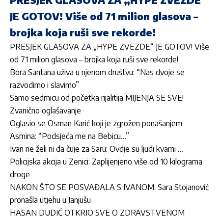
JE GOTOV! Više od 71 milion glasova –
brojka koja ruši sve rekorde!
PRESJEK GLASOVA ZA „HYPE ZVEZDE“ JE GOTOV! Više
od 71 milion glasova – brojka koja ruši sve rekorde!
Bora Santana uživa u njenom društvu: “Nas dvoje se
razvodimo i slavimo”
Samo sedmicu od početka rijalitija MIJENJA SE SVE!
Zvanično oglašavanje
Oglasio se Osman Karić koji je zgrožen ponašanjem
Asmina: “Podsjeća me na Bebicu…”
Ivan ne želi ni da čuje za Saru: Ovdje su ljudi kvarni …
Policijska akcija u Zenici: Zaplijenjeno više od 10 kilograma
droge
NAKON ŠTO SE POSVAĐALA S IVANOM: Sara Stojanović
pronašla utjehu u Janjušu
HASAN DUDIĆ OTKRIO SVE O ZDRAVSTVENOM