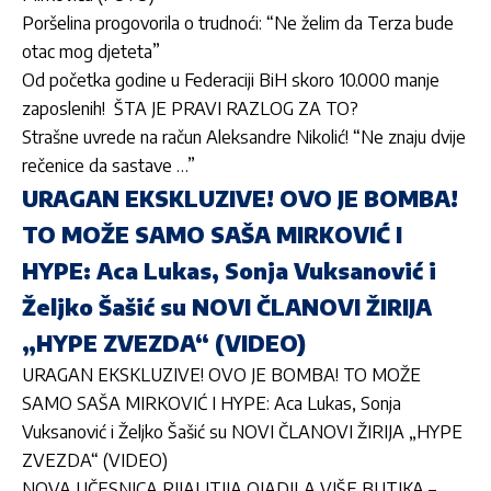
Poršelina progovorila o trudnoći: “Ne želim da Terza bude
otac mog djeteta”
Od početka godine u Federaciji BiH skoro 10.000 manje
zaposlenih!
ŠTA JE PRAVI RAZLOG ZA TO?
Strašne uvrede na račun Aleksandre Nikolić! “Ne znaju dvije
rečenice da sastave …”
URAGAN EKSKLUZIVE! OVO JE BOMBA!
TO MOŽE SAMO SAŠA MIRKOVIĆ I
HYPE: Aca Lukas, Sonja Vuksanović i
Željko Šašić su NOVI ČLANOVI ŽIRIJA
„HYPE ZVEZDA“ (VIDEO)
URAGAN EKSKLUZIVE! OVO JE BOMBA! TO MOŽE
SAMO SAŠA MIRKOVIĆ I HYPE: Aca Lukas, Sonja
Vuksanović i Željko Šašić su NOVI ČLANOVI ŽIRIJA „HYPE
ZVEZDA“ (VIDEO)
NOVA UČESNICA RIJALITIJA OJADILA VIŠE BUTIKA –