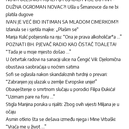
DUŽNA OGROMAN NOVAC?! Ušla u Šimanovce da ne bi
platila dugove
IVAN JE VEĆ BIO INTIMAN SA MLADOM CIMERKOM?!
Izlanula se i sjetila majke: „Plašim se“
Marija Kulić pobjesnila na nju: “Ona je prava alkoholičar*a …”
POZNATI BH. PJEVAČ RADIO KAO ČISTAČ TOALETA!
“Tada je u moje mjesto došao …”
U četvrtak radovi na sanaciji ulice na Čengić Vili: Djelomična
obustava saobraćaja u noćnim satima
Sofi se oglasila nakon skandaloznih tvrdnji o prevari:
“Zabranjen joj ulazak u zemlje Evropske unije!”
Obavještenje o smrtnom slučaju u porodici Filipa Đukića!
“Uzimam pare na foru …”
Stigla Marijina poruka u rijaliti: Zbog ovih vijesti Miljana je u
očaju
Asmin otkrio šta se dešava između njega i Mine Vrbaški:
“Vraća me u život …”