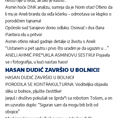
nešto nije u redu, ali bilo je kasno…“
Asmin hoće DNK analizu, sumnja da je Norin otac! Otkrio da
li mu je Aneli branila da viđa kćerku – odmotava se klupko o
porodičnim tajnama!
Općinski sud Sarajevo donio odluku: Osnivač i dva člana
Pantera idu u pritvor
Asmin otkrio nikad gadnije detalje iz životu s Aneli:
“Ustanem u pet ujutru i prvo što uradim je da ugazim u …”
ANELI AHMIĆ PRE*UKLA ASMINOVU SESTRU! Pojavila
se i fotografija, u kući nastao haos!
HASAN DUDIĆ ZAVRŠIO U BOLNICI!
HASAN DUDIĆ ZAVRŠIO U BOLNICI!
PORODILA SE KONTRAKULTURNA: Voditeljka objavila
sliku iz bolnice, pljušte čestitke!
Janjuš i društvo pokušali se šprda*i sa robotom Tošom, a on
im uzvratio duplo: “Siguran sam da mogu biti brži od
obojice”