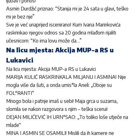
ljubav i ponos!”
Asmin Durdžić priznao: “Stanija mi je 24 sata u glavi, teško
mi je bez nje”
Sve je već unaprijed iscenirano! Kum Ivana Marinkovića
raskrinkao njegov odnos sa 20 godina mlađom rijaliti
učesnicom: “Ko ima lovu može da…”
Na licu mjesta: Akcija MUP-a RS u
Lukavici
Na licu mjesta: Akcija MUP-a RS u Lukavici
MARIJA KULIĆ RASKRINKALA MILJANU I ASMINA! Nije
mogla više da šuti, a onda urnis*la Aneli: „Oboje su
FOL*RANTI“
Mnogo bola i patnje imaš u sebi! Maja grca u suzama,
slomila se nakon razgovora s njim – teška scena!
DEJAN MILIĆEVIĆ IH URN*SAO: „To toliko loše utječe na
mlade“
MINA I ASMIN SE OSAMILI! Mislili da ih kamere ne