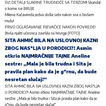
SVI DETALJI SLAĐINE TRUDNOĆE SA TERZOM! Skandal
o kome svi BRUJE
Milena Kačavenda jedva došla sebi nakon sna o bivšem
mužu!
PRVO OGLAŠAVANJE PJEVAČICE NAKON POVREDE!
Bivša rijaliti učesnica završila na hirurgiji (FOTO)
SITA AHMIĆ BILA NA USLOVNOJ KAZNI
ZBOG NAS*LJA U PORODICI?! Asmin
otkrio NAJMRAČNIJE TAJNE Aneline
sestre: „Mala je bila trudna i Sita je
pravila plan kako da je g*rnu, da bude
nesretan slučaj!“
SITA AHMIĆ BILA NA USLOVNOJ KAZNI ZBOG NAS*LJA
U PORODICI?! Asmin otkrio NAJMRAČNIJE TAJNE Aneline
sestre: „Mala je bila trudna i Sita je pravila plan kako da je
g*rnu, da bude nesretan slučaj!“