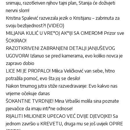
snimaju, razotkriven njihov tajni plan, Stanija će doživjeti
nervni slom!
Kristina Spalević razvezala jezik o Kristijanu – zabrinuta za
svoju bezbjednost?! (VIDEO)
MILJANA KULIĆ U VRE*OJ AK*IJI SA CIMEROM! Prizor sve
ŠOKIRAO!
RAZOTKRIVENI ZABRANJENI DETALJI JANJUŠEVOG
UGOVORA! Izlanuo se pred kamerama, evo koliko novca je
zapravo dobio
LICE MI JE PROPALO! Milica Veličković van sebe, hitno
potražila pomoć, evo šta joj se desilo!
Nakon tmurnog jutra stiže razvedravanje: Evo kakvo nas
vrijeme očekuje danas
ŠOKANTNE TVRDNJE! Mina Vrbaški molila sina poznate
pjevačice da imaju inti*ne odnose!
RIJALITI MILIONER UPECAO VEĆ DVIJE DJEVOJKE! Sa
jednom završio u KREVETU, druga mu se još uvijek OPIRE