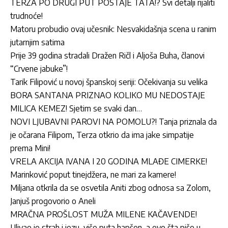
TERZA PO DRUGI PUT POSTAJE TATA!? Svi detalji rijaliti
trudnoće!
Matoru probudio ovaj učesnik: Nesvakidašnja scena u ranim
jutarnjim satima
Prije 39 godina stradali Dražen Ričl i Aljoša Buha, članovi
“Crvene jabuke”!
Tarik Filipović u novoj španskoj seriji: Očekivanja su velika
BORA SANTANA PRIZNAO KOLIKO MU NEDOSTAJE
MILICA KEMEZ! Sjetim se svaki dan…
NOVI LJUBAVNI PAROVI NA POMOLU?! Tanja priznala da
je očarana Filipom, Terza otkrio da ima jake simpatije
prema Mini!
VRELA AKCIJA IVANA I 20 GODINA MLAĐE CIMERKE!
Marinković poput tinejdžera, ne mari za kamere!
Miljana otkrila da se osvetila Aniti zbog odnosa sa Zolom,
Janjuš progovorio o Aneli
MRAČNA PROŠLOST MUŽA MILENE KAČAVENDE!
Ulivao je strah i jezu, više puta hapšen, a evo šta piše u