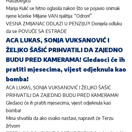
Hadžibegiću
Marija Kulić se hitno oglasila nakon što se pojavio snimak
njene kćerke Miljane VAN rijalitija: “Odron!”
VESNA ZMIJANAC ODLAZI U PENZIJU?! Donijela odluku
da se POVUČE SA ESTRADE
ACA LUKAS, SONJA VUKSANOVIĆ I
ŽELJKO ŠAŠIĆ PRIHVATILI DA ZAJEDNO
BUDU PRED KAMERAMA! Gledaoci će ih
pratiti mjesecima, vijest odjeknula kao
bomba!
ACA LUKAS, SONJA VUKSANOVIĆ I ŽELJKO ŠAŠIĆ
PRIHVATILI DA ZAJEDNO BUDU PRED KAMERAMA!
Gledaoci će ih pratiti mjesecima, vijest odjeknula kao
bomba!
Mina shvatila da ako ovako nastavi, napravit će Terzu
žrtvom