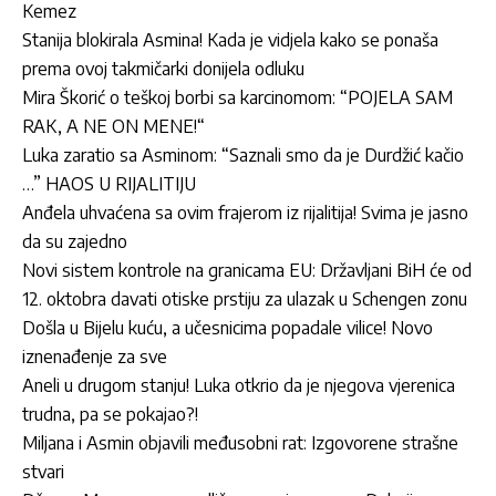
Kemez
Stanija blokirala Asmina! Kada je vidjela kako se ponaša
prema ovoj takmičarki donijela odluku
Mira Škorić o teškoj borbi sa karcinomom: “POJELA SAM
RAK, A NE ON MENE!“
Luka zaratio sa Asminom: “Saznali smo da je Durdžić kačio
…” HAOS U RIJALITIJU
Anđela uhvaćena sa ovim frajerom iz rijalitija! Svima je jasno
da su zajedno
Novi sistem kontrole na granicama EU: Državljani BiH će od
12. oktobra davati otiske prstiju za ulazak u Schengen zonu
Došla u Bijelu kuću, a učesnicima popadale vilice! Novo
iznenađenje za sve
Aneli u drugom stanju! Luka otkrio da je njegova vjerenica
trudna, pa se pokajao?!
Miljana i Asmin objavili međusobni rat: Izgovorene strašne
stvari