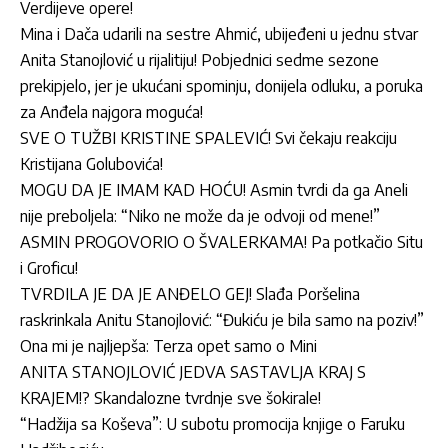
Verdijeve opere!
Mina i Dača udarili na sestre Ahmić, ubijeđeni u jednu stvar
Anita Stanojlović u rijalitiju! Pobjednici sedme sezone
prekipjelo, jer je ukućani spominju, donijela odluku, a poruka
za Anđela najgora moguća!
SVE O TUŽBI KRISTINE SPALEVIĆ! Svi čekaju reakciju
Kristijana Golubovića!
MOGU DA JE IMAM KAD HOĆU! Asmin tvrdi da ga Aneli
nije preboljela: “Niko ne može da je odvoji od mene!”
ASMIN PROGOVORIO O ŠVALERKAMA! Pa potkačio Situ
i Groficu!
TVRDILA JE DA JE ANĐELO GEJ! Slađa Poršelina
raskrinkala Anitu Stanojlović: “Đukiću je bila samo na poziv!”
Ona mi je najljepša: Terza opet samo o Mini
ANITA STANOJLOVIĆ JEDVA SASTAVLJA KRAJ S
KRAJEM!? Skandalozne tvrdnje sve šokirale!
“Hadžija sa Koševa”: U subotu promocija knjige o Faruku