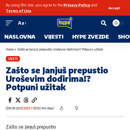
By using this site, you agree to the
Privacy Policy
and
Accept
Terms of Use
.
Aa
NASLOVNA
VIJESTI
HYPE ZVEZDE
SHO
Home
»
Zašto se Janjuš prepustio Uroševim dodirima!? Potpuni užitak
VESTI
Zašto se Janjuš prepustio
Uroševim dodirima!?
Potpuni užitak
19.09.2025
VESTI
192 Min Read
Zašto se Janjuš prepustio