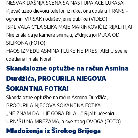
NESVAKIDAŠNJA SCENA SA NASTUPA ACE LUKASA!
Pjevač uzeo djevojci telefon iz ruke, ona upala u TRANS –
ogromni VRISAK i oduševljenje publike (VIDEO)
ISPLIVALA G*LA SLIKA MAJE MARINKOVIĆ IZ RIJALITIJA!
Nije znala da je kamere snimaju, z*dnjica joj PUCA OD
SILIKONA (FOTO)
HAOS IZMEĐU ASMINA I LUKE NE PRESTAJE! U sve je
upetljana i mala Nora!
Skandalozne optužbe na račun Asmina
Durdžića, PROCURILA NJEGOVA
ŠOKANTNA FOTKA!
Skandalozne optužbe na račun Asmina Durdžića,
PROCURILA NJEGOVA ŠOKANTNA FOTKA!
„NE ZNAM DA LI JE GORA BILA …“ Rijaliti učesnicu
URN*ŠU NA MREŽAMA, a sve zbog OVOGA (FOTO)
Mladoženja iz Širokog Brijega