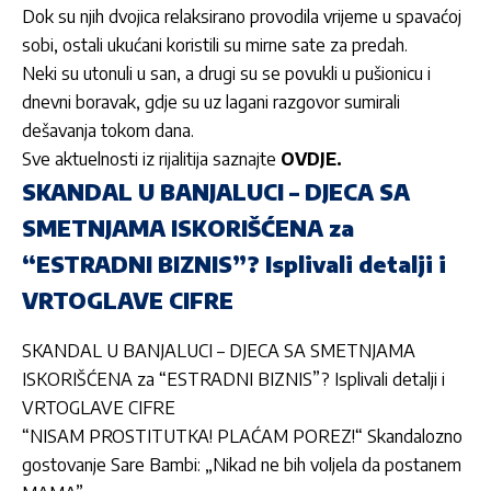
Dok su njih dvojica relaksirano provodila vrijeme u spavaćoj
sobi, ostali ukućani koristili su mirne sate za predah.
Neki su utonuli u san, a drugi su se povukli u pušionicu i
dnevni boravak, gdje su uz lagani razgovor sumirali
dešavanja tokom dana.
Sve aktuelnosti iz rijalitija saznajte
OVDJE.
SKANDAL U BANJALUCI – DJECA SA
SMETNJAMA ISKORIŠĆENA za
“ESTRADNI BIZNIS”? Isplivali detalji i
VRTOGLAVE CIFRE
SKANDAL U BANJALUCI – DJECA SA SMETNJAMA
ISKORIŠĆENA za “ESTRADNI BIZNIS”? Isplivali detalji i
VRTOGLAVE CIFRE
“NISAM PROSTITUTKA! PLAĆAM POREZ!“ Skandalozno
gostovanje Sare Bambi: „Nikad ne bih voljela da postanem