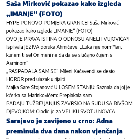
Saša Mirković pokazao kako izgleda
„IMANJE“ (FOTO)
HYPE PONOVO POMJERA GRANICE! Saša Mirković
pokazao kako izgleda „IMANJE“ (FOTO)
OVO JE PRAVA ISTINA O ODNOSU ANELI I VUJOVIĆA?!
Isplivala JEZIVA poruka Ahmićeve: „Luka nije norm*lan,
kunem ti se! On meni ne da da se slučajno čujem s
Asminom“
„RASPADALA SAM SE“ Mileni Kačavendi se desio
HOROR pred ulazak u rijaliti
Majka Sare Stojanović U LOŠEM STANJU: Saznala da joj je
kćerka sa Marinkovićem: Preplakala sam
PADAJU TUŽBE! JANJUŠ ZAVRŠIO NA SUDU SA BIVŠOM
DJEVOJKOM: Ojadio je za VELIKU SVOTU NOVCA
Sarajevo je zavijeno u crno: Adna
preminula dva dana nakon vjenčanja