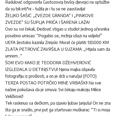
Radulović odgovorila Gastozovoj bivšoj djevojci na optužbe
da su bili inti*ni – tužila je i tu se ne zaustavlja!
ŽELJKO ŠAŠIĆ: „ZVEZDE GRANDA“ I „PINKOVE
ZVEZDE“ SU ŠUPLJA PRIČA I ŠARENA LAŽA!
Ovo su svi čekali, Đedović stigao u studio! Jednog učesnika
posebno urnisao: “Pogubio se, mržnja izlazi na vidjelo!”
UEFA žestoko kaznila Zrinjski: Morat će platiti 130.000 KM
ZLATA PETROVIĆ ZAVRŠILA U SUZAMA: „Htjela sam da
umrem…“
ŠOK! EVO KAKO JE TEODORA DŽEHVEROVIĆ
IZGLEDALA U DETINJSTVU! Njena majka objavila
fotografiju iz prošlosti, a on je drži u naručju! (FOTO)
TERZA POSTAO POTRČKO MINE VRBAŠKI! Na sve
načine pokušava da je smuva: Svi čekaju reakciju Milice
Veličković!
Tek raskinuo sa dečkom, pa izjavio ljubav Janjušu! On ne zna
šta ga je snašlo, prvi put ga startovao muškarac: “Ti si moja