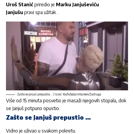
Uroš Stanić
priredio je
Marku Janjuševiću
Janjušu
pravi spa užitak .
Zašto se Janjuš prepustio … / Izvor: YouTube/printscreen/Zadruga
Više od 15 minuta posvetio je masaži njegovih stopala, dok
se Janjuš potpuno opustio.
Zašto se Janjuš prepustio …
Vidno je uživao u svakom pokretu.