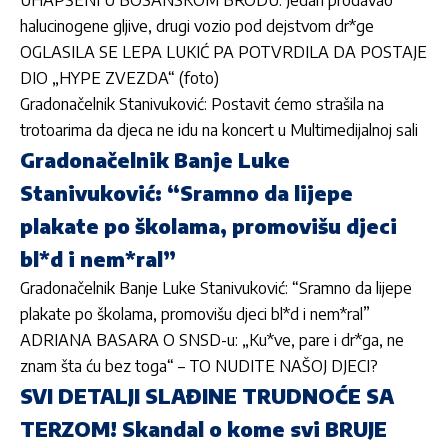
halucinogene gljive, drugi vozio pod dejstvom dr*ge
OGLASILA SE LEPA LUKIĆ PA POTVRDILA DA POSTAJE
DIO „HYPE ZVEZDA“ (foto)
Gradonačelnik Stanivuković: Postavit ćemo strašila na
trotoarima da djeca ne idu na koncert u Multimedijalnoj sali
Gradonačelnik Banje Luke
Stanivuković: “Sramno da lijepe
plakate po školama, promovišu djeci
bl*d i nem*ral”
Gradonačelnik Banje Luke Stanivuković: “Sramno da lijepe
plakate po školama, promovišu djeci bl*d i nem*ral”
ADRIANA BASARA O SNSD-u: „Ku*ve, pare i dr*ga, ne
znam šta ću bez toga“ – TO NUDITE NAŠOJ DJECI?
SVI DETALJI SLAĐINE TRUDNOĆE SA
TERZOM! Skandal o kome svi BRUJE