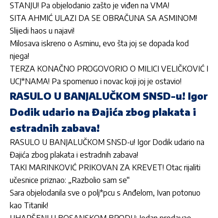
STANJU! Pa objelodanio zašto je viđen na VMA!
SITA AHMIĆ ULAZI DA SE OBRAČUNA SA ASMINOM!
Slijedi haos u najavi!
Milosava iskreno o Asminu, evo šta joj se dopada kod
njega!
TERZA KONAČNO PROGOVORIO O MILICI VELIČKOVIĆ I
UCJ*NAMA! Pa spomenuo i novac koji joj je ostavio!
RASULO U BANJALUČKOM SNSD-u! Igor
Dodik udario na Đajića zbog plakata i
estradnih zabava!
RASULO U BANJALUČKOM SNSD-u! Igor Dodik udario na
Đajića zbog plakata i estradnih zabava!
TAKI MARINKOVIĆ PRIKOVAN ZA KREVET! Otac rijaliti
učesnice priznao: „Razbolio sam se“
Sara objelodanila sve o polj*pcu s Anđelom, Ivan potonuo
kao Titanik!
UHAPŠENI U BOSANSKOM BRODU: Jedan prodavao