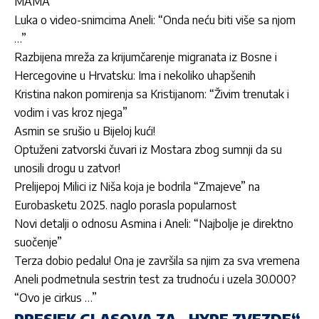
MAMA”
Luka o video-snimcima Aneli: “Onda neću biti više sa njom
…”
Razbijena mreža za krijumčarenje migranata iz Bosne i
Hercegovine u Hrvatsku: Ima i nekoliko uhapšenih
Kristina nakon pomirenja sa Kristijanom: “Živim trenutak i
vodim i vas kroz njega”
Asmin se srušio u Bijeloj kući!
Optuženi zatvorski čuvari iz Mostara zbog sumnji da su
unosili drogu u zatvor!
Prelijepoj Milici iz Niša koja je bodrila “Zmajeve” na
Eurobasketu 2025. naglo porasla popularnost
Novi detalji o odnosu Asmina i Aneli: “Najbolje je direktno
suočenje”
Terza dobio pedalu! Ona je završila sa njim za sva vremena
Aneli podmetnula sestrin test za trudnoću i uzela 30.000?
“Ovo je cirkus …”
PRESJEK GLASOVA ZA „HYPE ZVEZDE“