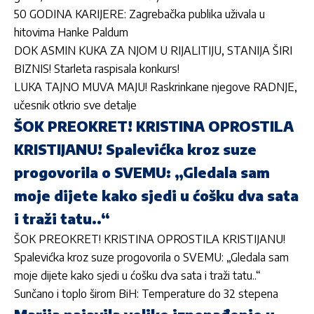
50 GODINA KARIJERE: Zagrebačka publika uživala u
hitovima Hanke Paldum
DOK ASMIN KUKA ZA NJOM U RIJALITIJU, STANIJA ŠIRI
BIZNIS! Starleta raspisala konkurs!
LUKA TAJNO MUVA MAJU! Raskrinkane njegove RADNJE,
učesnik otkrio sve detalje
ŠOK PREOKRET! KRISTINA OPROSTILA
KRISTIJANU! Spalevićka kroz suze
progovorila o SVEMU: „Gledala sam
moje dijete kako sjedi u ćošku dva sata
i traži tatu..“
ŠOK PREOKRET! KRISTINA OPROSTILA KRISTIJANU!
Spalevićka kroz suze progovorila o SVEMU: „Gledala sam
moje dijete kako sjedi u ćošku dva sata i traži tatu..“
Sunčano i toplo širom BiH: Temperature do 32 stepena