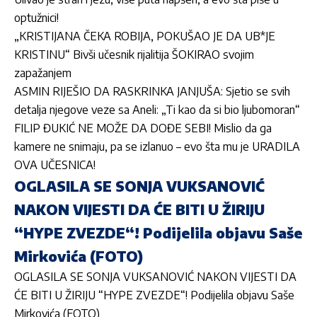
optužnici!
„KRISTIJANA ČEKA ROBIJA, POKUŠAO JE DA UB*JE
KRISTINU“ Bivši učesnik rijalitija ŠOKIRAO svojim
zapažanjem
ASMIN RIJEŠIO DA RASKRINKA JANJUŠA: Sjetio se svih
detalja njegove veze sa Aneli: „Ti kao da si bio ljubomoran“
FILIP ĐUKIĆ NE MOŽE DA DOĐE SEBI! Mislio da ga
kamere ne snimaju, pa se izlanuo – evo šta mu je URADILA
OVA UČESNICA!
OGLASILA SE SONJA VUKSANOVIĆ
NAKON VIJESTI DA ĆE BITI U ŽIRIJU
“HYPE ZVEZDE“! Podijelila objavu Saše
Mirkovića (FOTO)
OGLASILA SE SONJA VUKSANOVIĆ NAKON VIJESTI DA
ĆE BITI U ŽIRIJU “HYPE ZVEZDE“! Podijelila objavu Saše
Mirkovića (FOTO)