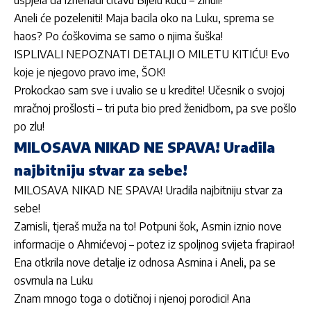
Aneli će pozeleniti! Maja bacila oko na Luku, sprema se
haos? Po ćoškovima se samo o njima šuška!
ISPLIVALI NEPOZNATI DETALJI O MILETU KITIĆU! Evo
koje je njegovo pravo ime, ŠOK!
Prokockao sam sve i uvalio se u kredite! Učesnik o svojoj
mračnoj prošlosti – tri puta bio pred ženidbom, pa sve pošlo
po zlu!
MILOSAVA NIKAD NE SPAVA! Uradila
najbitniju stvar za sebe!
MILOSAVA NIKAD NE SPAVA! Uradila najbitniju stvar za
sebe!
Zamisli, tjeraš muža na to! Potpuni šok, Asmin iznio nove
informacije o Ahmićevoj – potez iz spoljnog svijeta frapirao!
Ena otkrila nove detalje iz odnosa Asmina i Aneli, pa se
osvrnula na Luku
Znam mnogo toga o dotičnoj i njenoj porodici! Ana