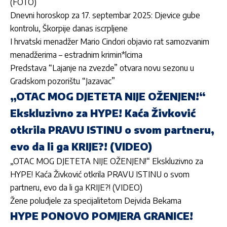
(FOTO)
Dnevni horoskop za 17. septembar 2025: Djevice gube
kontrolu, Škorpije danas iscrpljene
I hrvatski menadžer Mario Cindori objavio rat samozvanim
menadžerima – estradnim krimin*lcima
Predstava “Lajanje na zvezde” otvara novu sezonu u
Gradskom pozorištu “Jazavac”
„OTAC MOG DJETETA NIJE OŽENJEN!“
Ekskluzivno za HYPE! Kaća Živković
otkrila PRAVU ISTINU o svom partneru,
evo da li ga KRIJE?! (VIDEO)
„OTAC MOG DJETETA NIJE OŽENJEN!“ Ekskluzivno za
HYPE! Kaća Živković otkrila PRAVU ISTINU o svom
partneru, evo da li ga KRIJE?! (VIDEO)
Žene poludjele za specijalitetom Dejvida Bekama
HYPE PONOVO POMJERA GRANICE!