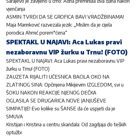
Sarajevo je zavijeno u crno: Adna preminula dva dana nakon
vjenčanja
ASMIN TVRDI DA SE GROFICA BAVI VRADŽBINAMA!
Maja Marinković razvezala jezik: „Mislim da je cijela
porodica Ahmić porem*ćena“
SPEKTAKL U NAJAVI: Aca Lukas pravi
nezaboravnu VIP žurku u Trnu! (FOTO)
SPEKTAKL U NAJAVI: Aca Lukas pravi nezaboravnu VIP
žurku u Trnu! (FOTO)
ZAUZETA RIJALITI UČESNICA BACILA OKO NA
ZLATINOG SINA: Opčinjena Mikijevim IZGLEDOM, svi u
ŠOKU NAKON REAKCIJE NJENOG DEČKA
OGLASILA SE DRUGARICA NOVE JANJUŠEVE
SIMPATIJE! Evo kolike su ŠANSE da će uspjeti da je
SMUVA
Kristijan i Kristina u centru skandala: Od zagrljaja do teških
optužbi