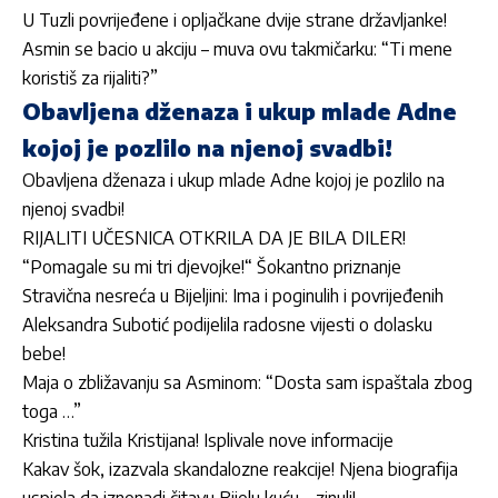
U Tuzli povrijeđene i opljačkane dvije strane državljanke!
Asmin se bacio u akciju – muva ovu takmičarku: “Ti mene
koristiš za rijaliti?”
Obavljena dženaza i ukup mlade Adne
kojoj je pozlilo na njenoj svadbi!
Obavljena dženaza i ukup mlade Adne kojoj je pozlilo na
njenoj svadbi!
RIJALITI UČESNICA OTKRILA DA JE BILA DILER!
“Pomagale su mi tri djevojke!“ Šokantno priznanje
Stravična nesreća u Bijeljini: Ima i poginulih i povrijeđenih
Aleksandra Subotić podijelila radosne vijesti o dolasku
bebe!
Maja o zbližavanju sa Asminom: “Dosta sam ispaštala zbog
toga …”
Kristina tužila Kristijana! Isplivale nove informacije
Kakav šok, izazvala skandalozne reakcije! Njena biografija
uspjela da iznenadi čitavu Bijelu kuću – zinuli!