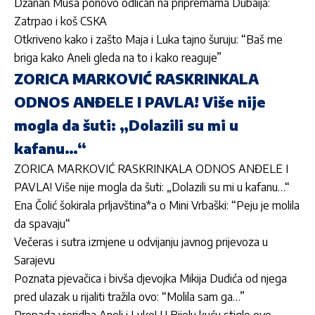
Džanan Musa ponovo odličan na pripremama Dubaija:
Zatrpao i koš CSKA
Otkriveno kako i zašto Maja i Luka tajno šuruju: “Baš me
briga kako Aneli gleda na to i kako reaguje”
ZORICA MARKOVIĆ RASKRINKALA
ODNOS ANĐELE I PAVLA! Više nije
mogla da šuti: „Dolazili su mi u
kafanu…“
ZORICA MARKOVIĆ RASKRINKALA ODNOS ANĐELE I
PAVLA! Više nije mogla da šuti: „Dolazili su mi u kafanu…“
Ena Čolić šokirala prljavština*a o Mini Vrbaški: “Peju je molila
da spavaju“
Večeras i sutra izmjene u odvijanju javnog prijevoza u
Sarajevu
Poznata pjevačica i bivša djevojka Mikija Dudića od njega
pred ulazak u rijaliti tražila ovo: “Molila sam ga…”
Propada vjeridba Aneli i Luke! U Bijelu kuću stigle ove