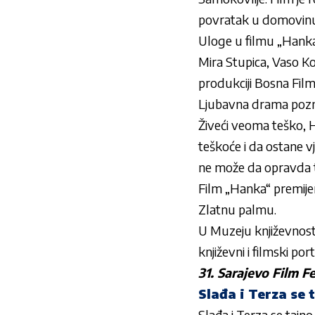
povratak u domovinu r
Uloge u filmu „Hanka“
Mira Stupica, Vaso Kos
produkciji Bosna Filma
Ljubavna drama pozna
Živeći veoma teško, 
teškoće i da ostane v
ne može da opravda t
Film „Hanka“ premijer
Zlatnu palmu.
U Muzeju književnosti
književni i filmski port
31. Sarajevo Film F
Slađa i Terza se
Slađa i Terza se ta