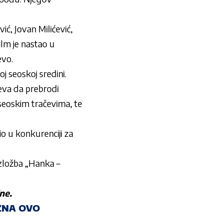
ić, Jovan Milićević,
ilm je nastao u
evo.
 seoskoj sredini.
eva da prebrodi
 seoskim tračevima, te
o u konkurenciji za
izložba „Hanka –
ne.
AZNA OVO