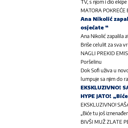
TV, s njom i dio ekipe
MATORA POKREĆE BIZ
Ana Nikolić zapa
osjećate “
Ana Nikolić zapalila
Briše celulit za sva 
NAGLI PREKID EMISIJE
Poršelinu
Dok Sofi uživa u novo
lumpuje sa njim do r
EKSKLUZIVNO! S
HYPE JATO! „Biće
EKSKLUZIVNO! SAŠA
„Biće tu još iznenađe
BIVŠI MUŽ ZLATE PE