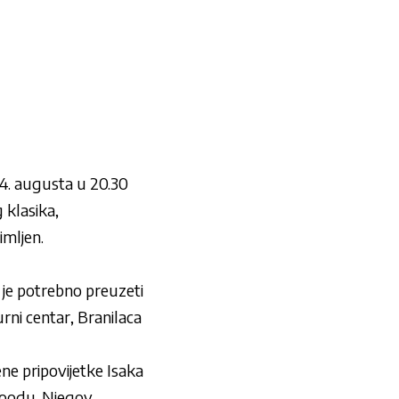
14. augusta u 20.30
 klasika,
imljen.
 je potrebno preuzeti
rni centar, Branilaca
ne pripovijetke Isaka
ywoodu. Njegov