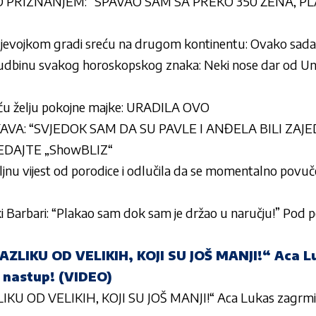
AO PRIZNANJEM: “SPAVAO SAM SA PREKO 350 ŽENA, P
djevojkom gradi sreću na drugom kontinentu: Ovako sada
sudbinu svakog horoskopskog znaka: Neki nose dar od U
eću želju pokojne majke: URADILA OVO
KAVA: “SVJEDOK SAM DA SU PAVLE I ANĐELA BILI ZAJED
GLEDAJTE „ShowBLIZ“
iljnu vijest od porodice i odlučila da se momentalno povu
ki Barbari: “Plakao sam dok sam je držao u naručju!” Pod
ZLIKU OD VELIKIH, KOJI SU JOŠ MANJI!“ Aca L
n nastup! (VIDEO)
KU OD VELIKIH, KOJI SU JOŠ MANJI!“ Aca Lukas zagrmio i