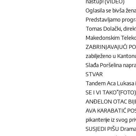
nastup! (VIDEO)
Oglasila se bivša žen
Predstavljamo progra
Tomas Dolački, direkt
Makedonskim Tele
ZABRINJAVAJUĆI PODAC
zabilježeno u Kanton
Slađa Poršelina naprav
STVAR
Tandem Aca Lukasa 
SE I VI TAKO”(FOTO)
ANĐELON OTAC BIJE
AVA KARABATIĆ POSLI
pikanterije iz svog p
SUSJEDI PIŠU Drama n