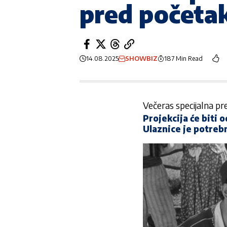
pred početak
14.08.2025
SHOWBIZ
187 Min Read
Večeras specijalna pr
Projekcija će biti 
Ulaznice je potreb