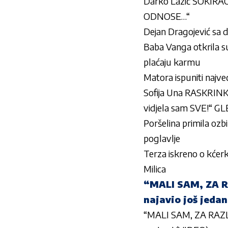
Darko Lazić ŠOKIR
ODNOSE…“
Dejan Dragojević sa 
Baba Vanga otkrila 
plaćaju karmu
Matora ispuniti najv
Sofija Una RASKRIN
vidjela sam SVE!“ 
Poršelina primila ozb
poglavlje
Terza iskreno o kćer
Milica
“MALI SAM, ZA RA
najavio još jeda
“MALI SAM, ZA RAZLI