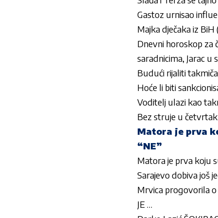
Gastoz urnisao influ
Majka dječaka iz BiH (
Dnevni horoskop za če
saradnicima, Jarac u
Budući rijaliti takmi
Hoće li biti sankcioni
Voditelj ulazi kao tak
Bez struje u četvrtak 
Matora je prva k
“NE”
Matora je prva koju 
Sarajevo dobiva još je
Mrvica progovorila o 
JE …