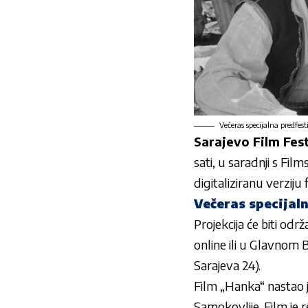
Večeras specijalna predfesti
Sarajevo Film Fest
sati, u saradnji s Fil
digitaliziranu verzij
Večeras specijal
Projekcija će biti od
online ili u Glavnom 
Sarajeva 24).
Film „Hanka“ nastao j
Samokovlije. Film je 