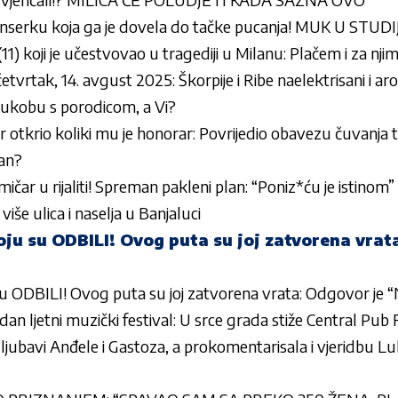
enserku koja ga je dovela do tačke pucanja! MUK U STUDI
11) koji je učestvovao u tragediji u Milanu: Plačem i za njim
tvrtak, 14. avgust 2025: Škorpije i Ribe naelektrisani i a
 sukobu s porodicom, a Vi?
čar otkrio koliki mu je honorar: Povrijedio obavezu čuvanja 
san?
mičar u rijaliti! Spreman pakleni plan: “Poniz*ću je istinom”
više ulica i naselja u Banjaluci
oju su ODBILI! Ovog puta su joj zatvorena vrat
su ODBILI! Ovog puta su joj zatvorena vrata: Odgovor je 
dan ljetni muzički festival: U srce grada stiže Central Pub 
ljubavi Anđele i Gastoza, a prokomentarisala i vjeridbu L