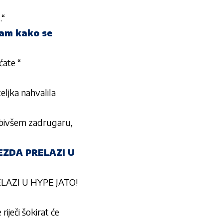
…“
nam kako se
ćate “
eljka nahvalila
o bivšem zadrugaru,
EZDA PRELAZI U
LAZI U HYPE JATO!
eči šokirat će