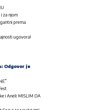
JU
 i za njom
rogantni prema
tajnosti ugovora!
a: Odgovor je
“NE”
Fest
uke i Aneli: MISLIM DA