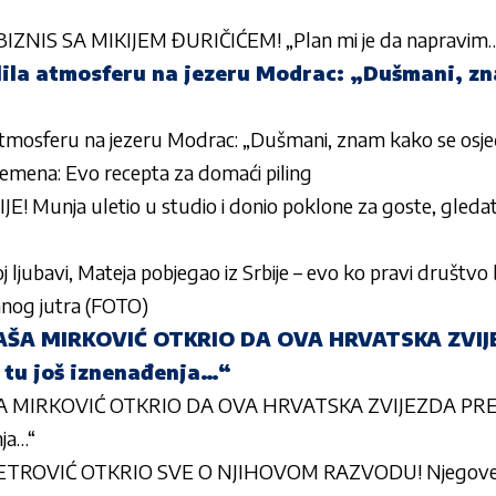
NIS SA MIKIJEM ĐURIČIĆEM! „Plan mi je da napravim
lila atmosferu na jezeru Modrac: „Dušmani, z
 atmosferu na jezeru Modrac: „Dušmani, znam kako se osje
vremena: Evo recepta za domaći piling
! Munja uletio u studio i donio poklone za goste, gledat
j ljubavi, Mateja pobjegao iz Srbije – evo ko pravi društv
anog jutra (FOTO)
AŠA MIRKOVIĆ OTKRIO DA OVA HRVATSKA ZVIJ
 tu još iznenađenja…“
 MIRKOVIĆ OTKRIO DA OVA HRVATSKA ZVIJEZDA PRE
nja…“
TROVIĆ OTKRIO SVE O NJIHOVOM RAZVODU! Njegove rij