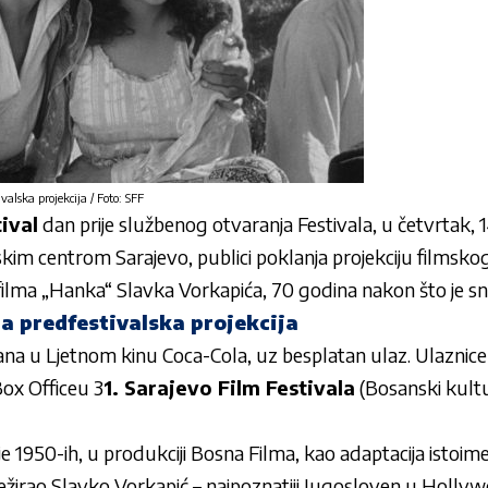
valska projekcija / Foto: SFF
ival
dan prije službenog otvaranja Festivala, u četvrtak, 
mskim centrom Sarajevo, publici poklanja projekciju filmskog
u filma „Hanka“ Slavka Vorkapića, 70 godina nakon što je sn
na predfestivalska projekcija
ržana u Ljetnom kinu Coca-Cola, uz besplatan ulaz. Ulaznice
Box Officeu 3
1. Sarajevo Film Festivala
(Bosanski kultu
e 1950-ih, u produkciji Bosna Filma, kao adaptacija istoime
režirao Slavko Vorkapić – najpoznatiji Jugosloven u Holl