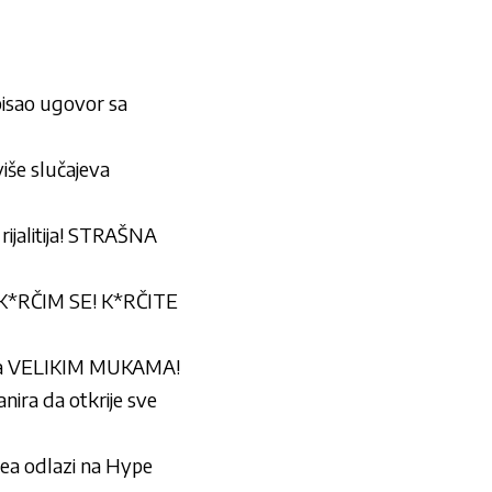
pisao ugovor sa
iše slučajeva
 rijalitija! STRAŠNA
K*RČIM SE! K*RČITE
na VELIKIM MUKAMA!
ra da otkrije sve
ea odlazi na Hype