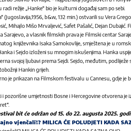
adi režije „Hanke“ bio je kulturni događaj sam po sebi.
 (Jugoslavija,1956, b&w, 132 min.) ostvarili su Vera Gregov
ić, Mihajlo Mišo Mrvaljević, Safet Pašalić, Dejan Dubajić. F
 Sarajevo, a vlasnik filmskih prava je Filmski centar Saraj
tog književnika Isaka Samokovlije, smještena je u romskoj
Hanka i Sejdo izloženi su mnogim iskušenjima. Hanka uspij
jerna svojoj ljubavi prema Sejdi. Sejdo, međutim, podliježe
obožnji Hankin grijeh.
no je prikazan na Filmskom festivalu u Cannesu, gdje je bi
 i pozorišne umjetnosti Bosne i Hercegovine otvorena je 
ret“.
estival bit će održan od 15. do 22. augusta 2025. godi
 tajno vjenčali!? MILICA ĆE POLUDJETI KADA S
jno vjenčali!? MILICA ĆE POLUDJETI KADA SAZNA OVO