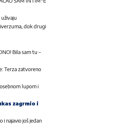
LAĆAO SAM INTIM*E
 uživaju
niverzuma, dok drugi
NO! Bila sam tu –
če: Terza zatvoreno
 posebnom lupom i
ukas zagrmio i
 najavio još jedan