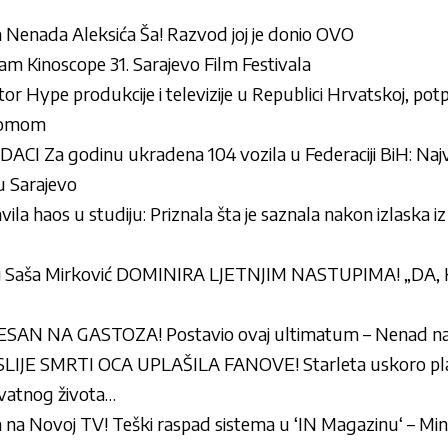
a Nenada Aleksića Ša! Razvod joj je donio OVO
m Kinoscope 31. Sarajevo Film Festivala
or Hype produkcije i televizije u Republici Hrvatskoj, pot
komom
I Za godinu ukradena 104 vozila u Federaciji BiH: Najv
u Sarajevo
ila haos u studiju: Priznala šta je saznala nakon izlaska iz
i Saša Mirković DOMINIRA LJETNJIM NASTUPIMA! „DA, 
SAN NA GASTOZA! Postavio ovaj ultimatum – Nenad 
JE SMRTI OCA UPLAŠILA FANOVE! Starleta uskoro plani
rivatnog života…
a Novoj TV! Teški raspad sistema u ‘IN Magazinu‘ – Min