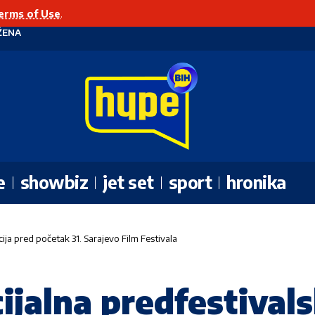
erms of Use
.
ŽENA
e
showbiz
jet set
sport
hronika
ija pred početak 31. Sarajevo Film Festivala
ijalna predfestivals