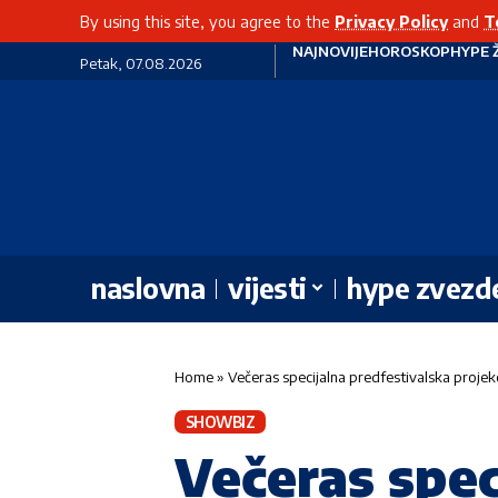
By using this site, you agree to the
Privacy Policy
and
T
NAJNOVIJE
HOROSKOP
HYPE 
Petak, 07.08.2026
naslovna
vijesti
hype zvezd
Home
»
Večeras specijalna predfestivalska projekc
SHOWBIZ
Večeras spec