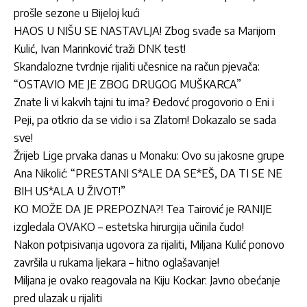
prošle sezone u Bijeloj kući
HAOS U NIŠU SE NASTAVLJA! Zbog svađe sa Marijom
Kulić, Ivan Marinković traži DNK test!
Skandalozne tvrdnje rijaliti učesnice na račun pjevača:
“OSTAVIO ME JE ZBOG DRUGOG MUŠKARCA”
Znate li vi kakvih tajni tu ima? Đedovć progovorio o Eni i
Peji, pa otkrio da se vidio i sa Zlatom! Dokazalo se sada
sve!
Žrijeb Lige prvaka danas u Monaku: Ovo su jakosne grupe
Ana Nikolić: “PRESTANI S*ALE DA SE*EŠ, DA TI SE NE
BIH US*ALA U ŽIVOT!”
KO MOŽE DA JE PREPOZNA?! Tea Tairović je RANIJE
izgledala OVAKO – estetska hirurgija učinila čudo!
Nakon potpisivanja ugovora za rijaliti, Miljana Kulić ponovo
završila u rukama ljekara – hitno oglašavanje!
Miljana je ovako reagovala na Kiju Kockar: Javno obećanje
pred ulazak u rijaliti