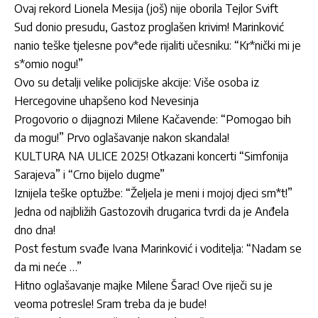
Ovaj rekord Lionela Mesija (još) nije oborila Tejlor Svift
Sud donio presudu, Gastoz proglašen krivim! Marinković
nanio teške tjelesne pov*ede rijaliti učesniku: “Kr*nički mi je
s*omio nogu!”
Ovo su detalji velike policijske akcije: Više osoba iz
Hercegovine uhapšeno kod Nevesinja
Progovorio o dijagnozi Milene Kačavende: “Pomogao bih
da mogu!” Prvo oglašavanje nakon skandala!
KULTURA NA ULICE 2025! Otkazani koncerti “Simfonija
Sarajeva” i “Crno bijelo dugme”
Iznijela teške optužbe: “Željela je meni i mojoj djeci sm*t!”
Jedna od najbližih Gastozovih drugarica tvrdi da je Anđela
dno dna!
Post festum svađe Ivana Marinković i voditelja: “Nadam se
da mi neće …”
Hitno oglašavanje majke Milene Šarac! Ove riječi su je
veoma potresle! Sram treba da je bude!