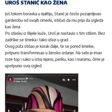
UROŠ STANIĆ KAO ŽENA
Još tokom boravka u rijalitiju, Stanić je često pozajmljivao
garderobu od svojih cimerki, ističući da mu prija da izgleda
kao žena.
Po izlasku iz Bijele kuće, Uroš je nastavio s tim stilom. Bez
zadrške se šminka i tako izlazi u grad…
Ovog puta otišao je korak dalje, te se pored šminke,
potpuno transformisao u žensko izdanje. Na sebi je imao
roze top i sako u istoj nijansi, periku, kao i maramu, čime je
upotpunio svoj izgled.