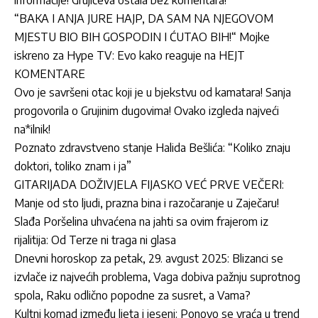
informacije! Grujićeva ostala bez komentara!
“BAKA I ANJA JURE HAJP, DA SAM NA NJEGOVOM
MJESTU BIO BIH GOSPODIN I ĆUTAO BIH!“ Mojke
iskreno za Hype TV: Evo kako reaguje na HEJT
KOMENTARE
Ovo je savršeni otac koji je u bjekstvu od kamatara! Sanja
progovorila o Grujinim dugovima! Ovako izgleda najveći
na*ilnik!
Poznato zdravstveno stanje Halida Bešlića: “Koliko znaju
doktori, toliko znam i ja”
GITARIJADA DOŽIVJELA FIJASKO VEĆ PRVE VEČERI:
Manje od sto ljudi, prazna bina i razočaranje u Zaječaru!
Slađa Poršelina uhvaćena na jahti sa ovim frajerom iz
rijalitija: Od Terze ni traga ni glasa
Dnevni horoskop za petak, 29. avgust 2025: Blizanci se
izvlače iz najvećih problema, Vaga dobiva pažnju suprotnog
spola, Raku odlično popodne za susret, a Vama?
Kultni komad između ljeta i jeseni: Ponovo se vraća u trend