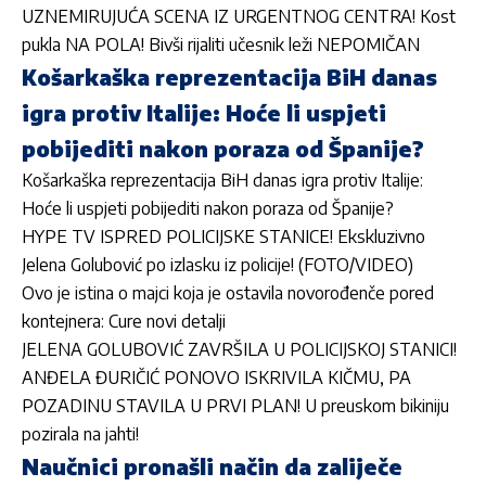
UZNEMIRUJUĆA SCENA IZ URGENTNOG CENTRA! Kost
pukla NA POLA! Bivši rijaliti učesnik leži NEPOMIČAN
Košarkaška reprezentacija BiH danas
igra protiv Italije: Hoće li uspjeti
pobijediti nakon poraza od Španije?
Košarkaška reprezentacija BiH danas igra protiv Italije:
Hoće li uspjeti pobijediti nakon poraza od Španije?
HYPE TV ISPRED POLICIJSKE STANICE! Ekskluzivno
Jelena Golubović po izlasku iz policije! (FOTO/VIDEO)
Ovo je istina o majci koja je ostavila novorođenče pored
kontejnera: Cure novi detalji
JELENA GOLUBOVIĆ ZAVRŠILA U POLICIJSKOJ STANICI!
ANĐELA ĐURIČIĆ PONOVO ISKRIVILA KIČMU, PA
POZADINU STAVILA U PRVI PLAN! U preuskom bikiniju
pozirala na jahti!
Naučnici pronašli način da zaliječe