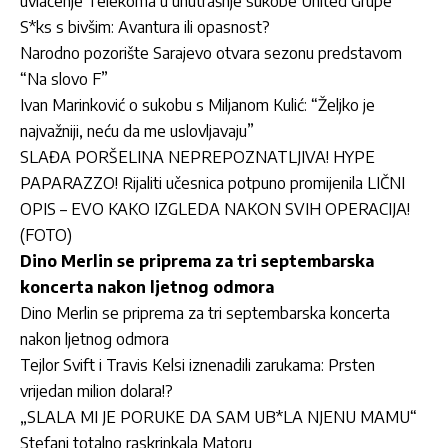
uvlačenje Telekoma u unutrašnje sukobe United Grupe
S*ks s bivšim: Avantura ili opasnost?
Narodno pozorište Sarajevo otvara sezonu predstavom
“Na slovo F”
Ivan Marinković o sukobu s Miljanom Kulić: “Željko je
najvažniji, neću da me uslovljavaju”
SLAĐA PORŠELINA NEPREPOZNATLJIVA! HYPE
PAPARAZZO! Rijaliti učesnica potpuno promijenila LIČNI
OPIS – EVO KAKO IZGLEDA NAKON SVIH OPERACIJA!
(FOTO)
Dino Merlin se priprema za tri septembarska
koncerta nakon ljetnog odmora
Dino Merlin se priprema za tri septembarska koncerta
nakon ljetnog odmora
Tejlor Svift i Travis Kelsi iznenadili zarukama: Prsten
vrijedan milion dolara!?
„SLALA MI JE PORUKE DA SAM UB*LA NJENU MAMU“
Stefani totalno raskrinkala Matoru