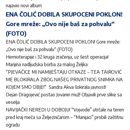
najavio novi album
ENA ČOLIĆ DOBILA SKUPOCENI POKLON!
Gore mreže: „Ovo nije baš za pohvalu“
(FOTO)
ENA ČOLIĆ DOBILA SKUPOCENI POKLON! Gore mreže:
„Ovo nije baš za pohvalu“ (FOTO)
Hemioterapije i 32 kruga zračenja, uz šest operacija!
Marijina nadljudska borba za malog Željka
“PJEVAČICE MI NAMIJEŠTAJU OTKAZE – TEA TAIROVIĆ
ME BLOKIRALA ZBOG NAŠEG PRIVATNOG SNIMKA NA
KOJEM SMO OBJE!“ Sandra Akva šokirala javnost!
Dejan Dragojević postao Jovanin muž! Objavili prve slike sa
veselja
NAVIJAČKI NEREDI U DOBOJU! “Vojvode” utrčale na teren
pred kraj meča sa Željezničarom – “Manijaci” probili zaštitnu
ogradu