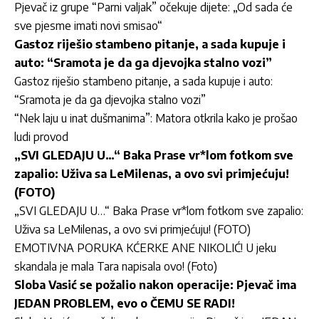
Pjevač iz grupe “Parni valjak” očekuje dijete: „Od sada će
sve pjesme imati novi smisao“
Gastoz riješio stambeno pitanje, a sada kupuje i
auto: “Sramota je da ga djevojka stalno vozi”
Gastoz riješio stambeno pitanje, a sada kupuje i auto:
“Sramota je da ga djevojka stalno vozi”
“Nek laju u inat dušmanima”: Matora otkrila kako je prošao
ludi provod
„SVI GLEDAJU U…“ Baka Prase vr*lom fotkom sve
zapalio: Uživa sa LeMilenas, a ovo svi primjećuju!
(FOTO)
„SVI GLEDAJU U…“ Baka Prase vr*lom fotkom sve zapalio:
Uživa sa LeMilenas, a ovo svi primjećuju! (FOTO)
EMOTIVNA PORUKA KĆERKE ANE NIKOLIĆ! U jeku
skandala je mala Tara napisala ovo! (Foto)
Sloba Vasić se požalio nakon operacije: Pjevač ima
JEDAN PROBLEM, evo o ČEMU SE RADI!