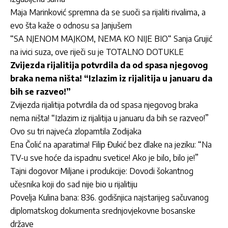
Maja Marinković spremna da se suoči sa rijaliti rivalima, a
evo šta kaže o odnosu sa Janjušem
“SA NJENOM MAJKOM, NEMA KO NIJE BIO“ Sanja Grujić
na ivici suza, ove riječi su je TOTALNO DOTUKLE
Zvijezda rijalitija potvrdila da od spasa njegovog
braka nema ništa! “Izlazim iz rijalitija u januaru da
bih se razveo!”
Zvijezda rijalitija potvrdila da od spasa njegovog braka
nema ništa! “Izlazim iz rijalitija u januaru da bih se razveo!”
Ovo su tri najveća zlopamtila Zodijaka
Ena Čolić na aparatima! Filip Đukić bez dlake na jeziku: “Na
TV-u sve hoće da ispadnu svetice! Ako je bilo, bilo je!”
Tajni dogovor Miljane i produkcije: Dovodi šokantnog
učesnika koji do sad nije bio u rijalitiju
Povelja Kulina bana: 836. godišnjica najstarijeg sačuvanog
diplomatskog dokumenta srednjovjekovne bosanske
države