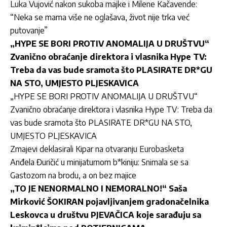
Luka Vujović nakon sukoba majke i Milene Kačavende:
“Neka se mama više ne oglašava, život nije trka već
putovanje”
„HYPE SE BORI PROTIV ANOMALIJA U DRUŠTVU“
Zvanično obraćanje direktora i vlasnika Hype TV:
Treba da vas bude sramota što PLASIRATE DR*GU
NA STO, UMJESTO PLJESKAVICA
„HYPE SE BORI PROTIV ANOMALIJA U DRUŠTVU“
Zvanično obraćanje direktora i vlasnika Hype TV: Treba da
vas bude sramota što PLASIRATE DR*GU NA STO,
UMJESTO PLJESKAVICA
Zmajevi deklasirali Kipar na otvaranju Eurobasketa
Anđela Đuričić u minijaturnom b*kiniju: Snimala se sa
Gastozom na brodu, a on bez majice
„TO JE NENORMALNO I NEMORALNO!“ Saša
Mirković ŠOKIRAN pojavljivanjem gradonačelnika
Leskovca u društvu PJEVAČICA koje sarađuju sa