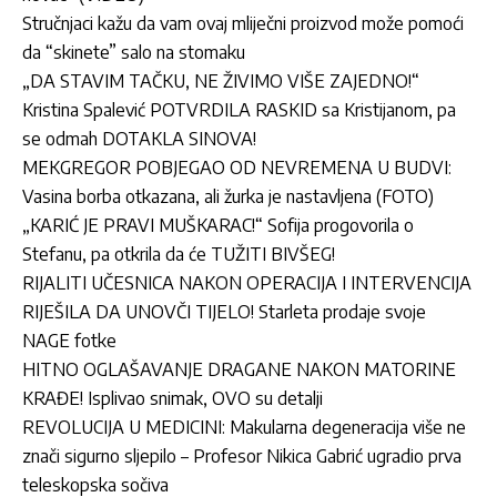
Stručnjaci kažu da vam ovaj mliječni proizvod može pomoći
da “skinete” salo na stomaku
„DA STAVIM TAČKU, NE ŽIVIMO VIŠE ZAJEDNO!“
Kristina Spalević POTVRDILA RASKID sa Kristijanom, pa
se odmah DOTAKLA SINOVA!
MEKGREGOR POBJEGAO OD NEVREMENA U BUDVI:
Vasina borba otkazana, ali žurka je nastavljena (FOTO)
„KARIĆ JE PRAVI MUŠKARAC!“ Sofija progovorila o
Stefanu, pa otkrila da će TUŽITI BIVŠEG!
RIJALITI UČESNICA NAKON OPERACIJA I INTERVENCIJA
RIJEŠILA DA UNOVČI TIJELO! Starleta prodaje svoje
NAGE fotke
HITNO OGLAŠAVANJE DRAGANE NAKON MATORINE
KRAĐE! Isplivao snimak, OVO su detalji
REVOLUCIJA U MEDICINI: Makularna degeneracija više ne
znači sigurno sljepilo – Profesor Nikica Gabrić ugradio prva
teleskopska sočiva