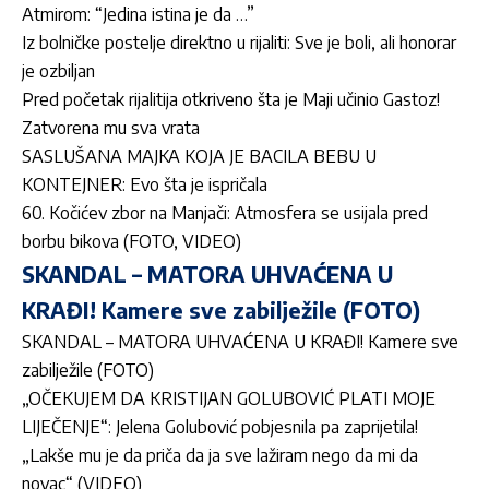
Atmirom: “Jedina istina je da …”
Iz bolničke postelje direktno u rijaliti: Sve je boli, ali honorar
je ozbiljan
Pred početak rijalitija otkriveno šta je Maji učinio Gastoz!
Zatvorena mu sva vrata
SASLUŠANA MAJKA KOJA JE BACILA BEBU U
KONTEJNER: Evo šta je ispričala
60. Kočićev zbor na Manjači: Atmosfera se usijala pred
borbu bikova (FOTO, VIDEO)
SKANDAL – MATORA UHVAĆENA U
KRAĐI! Kamere sve zabilježile (FOTO)
SKANDAL – MATORA UHVAĆENA U KRAĐI! Kamere sve
zabilježile (FOTO)
„OČEKUJEM DA KRISTIJAN GOLUBOVIĆ PLATI MOJE
LIJEČENJE“: Jelena Golubović pobjesnila pa zaprijetila!
„Lakše mu je da priča da ja sve lažiram nego da mi da
novac“ (VIDEO)