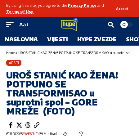
By using this site, you agree to the
Privacy Policy
and
Accept
Terms of Use
.
Aa
NASLOVNA
VIJESTI
HYPE ZVEZDE
SHO
Home
»
UROŠ STANIĆ KAO ŽENA! POTPUNO SE TRANSFORMISAO u suprotni spol – GORE MREŽE (FOTO)
VESTI
UROŠ STANIĆ KAO ŽENA!
POTPUNO SE
TRANSFORMISAO u
suprotni spol – GORE
MREŽE (FOTO)
31.08.2025
VESTI
179 Min Read