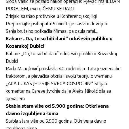
Sloba Vasić se požalio nakon operacije: Pjevač ima JEDAN
PROBLEM, evo o ČEMU SE RADI!
Zrinjski saznao protivnike u Konferencijskoj ligi
Prepoznajte psihopatu: 5 minuta je sasvim dovoljno
Sanja brutalno potkačila Mimas, pa osula rafal…
Kabare „Da, to su bili dani” oduševio publiku u
Kozarskoj Dubici
Kabare „Da, to su bili dani” oduševio publiku u Kozarskoj
Dubici
Rada Manojlović proslavila 40. rođendan: Tata je iznenadio
traktorom, a pjevačica otkrila i svoju teoriju o vremenu
„ACA LUKAS JE PRIJE SVEGA GOSPODIN!“ Stigao
komentar na Careve tvrdnje da je Aleks Nikolić bila sa
pjevačem
Stabla stara više od 5.900 godina: Otkrivena
davno izgubljena šuma
Stabla stara više od 5.900 godina: Otkrivena davno
izgubljena šuma