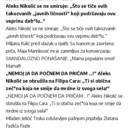
Aleks Nikolić se ne smiruje: „Što se tiče ovih
takozvanih „javnih ličnosti“ koji podržavaju ovu
veprinu deb*lu..“
Aleks Nikolić se ne smiruje: „Što se tiče ovih takozvanih
„javnih ličnosti“ koji podržavaju ovu veprinu deb*lu..“
MIljana Kulić pred ulazak u rijaliti: Sa Ivanom je završena
priča, Maja Marinković mi je zanimljiva za konverzaciju
SKANDALOZNO PONAŠANJE: „Mama popularni smo!!
Mama!!!
„NEMOJ JA DA POČNEM DA PRIČAM …!“ Aleks
Nikolić se obrušila na Filipa Cara: „Ti si obična
zeč*na koja ne smije da mrdne iz svoga sela!“
„NEMOJ JA DA POČNEM DA PRIČAM …!“ Aleks Nikolić se
obrušila na Filipa Cara: „Ti si obična zeč*na koja ne smije da
mrdne iz svoga sela!“
Mladen Jeličić Troko oduševljen pažnjom prijatelja Zlatana
Fazlića Fazle