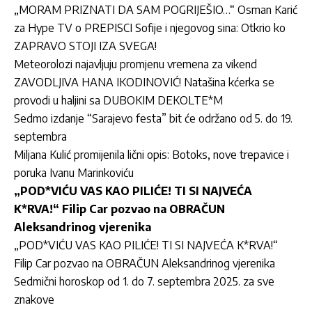
„MORAM PRIZNATI DA SAM POGRIJEŠIO…“ Os
man Karić
za Hype TV o PREPISCI Sofije i njegovog sina: Otkrio ko
ZAPRAVO STOJI IZA SVEGA!
Meteorolozi najavljuju promjenu vremena za vikend
ZAVODLJIVA HANA IKODINOVIĆ! Natašina kćerka se
provodi u haljini sa DUBOKIM DEKOLTE*M
Sedmo izdanje “Sarajevo festa” bit će održano od 5. do 19.
septembra
Miljana Kulić promijenila lični opis: Botoks, nove trepavice i
poruka Ivanu Marinkoviću
„POD*VIĆU VAS KAO PILIĆE! TI SI NAJVEĆA
K*RVA!“ Filip Car pozvao na OBRAČUN
Aleksandrinog vjerenika
„POD*VIĆU VAS KAO PILIĆE! TI SI NAJVEĆA K*RVA!“
Filip Car pozvao na OBRAČUN Aleksandrinog vjerenika
Sedmični horoskop od 1. do 7. septembra 2025. za sve
znakove