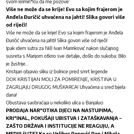
svom krimin*lcu da me pozove”
Više ne može da se krije! Evo sa kojim frajerom je
Anđela Đuričić uhvaćena na jahti! Slika govori više
od riječi!
Više ne može da se krije! Evo sa kojim frajerom je Anđela
Đuričić uhvaćena na jahti! Slika govori više od riječi!
Ipak idem sutra za Niš! Ivan Marinković nakon slučajnog
susreta s Marijom otkrio sve detalje, došlo do sukoba: Bilo
je žustrije…
Kristijan objavio sliku iz bolnice pred smrt legende
DOK KRISTIJAN MOLI ZA POMIRENJE, KRISTINA U
ZAGRLJAJU DRUGOG MUŠKARCA! Uhvaćena u sred bijela
dana!
Obustava saobraćaja u nekoliko ulica u Banjaluci
PRODAJA NAR*OTIKA DJECI NA NASTUPIMA,
KRI*INAL, POKUŠAJI UBISTVA I ZATAŠKAVANJA –
ZAŠTO DRŽAVA I INSTITUCIJE NE REAGUJU, A
MEDIJI šUTE? Ko su Velibor Popović Pop i Nikola