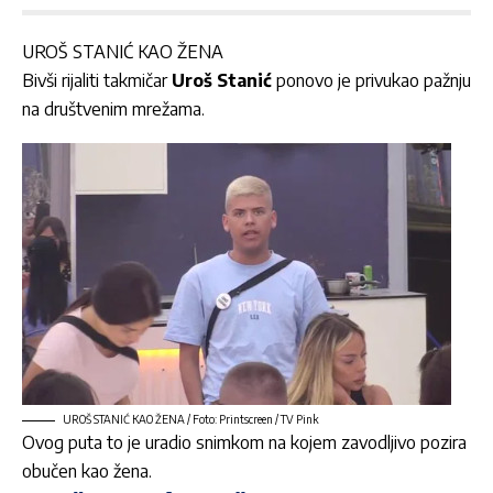
UROŠ STANIĆ KAO ŽENA
Bivši rijaliti takmičar
Uroš Stanić
ponovo je privukao pažnju
na društvenim mrežama.
UROŠ STANIĆ KAO ŽENA / Foto: Printscreen / TV Pink
Ovog puta to je uradio snimkom na kojem zavodljivo pozira
obučen kao žena.