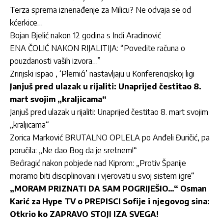
Terza sprema iznenađenje za Milicu? Ne odvaja se od
kćerkice…
Bojan Bjelić nakon 12 godina s Indi Aradinović
ENA ČOLIĆ NAKON RIJALITIJA: “Povedite računa o
pouzdanosti vaših izvora…”
Zrinjski ispao , ‘Plemići’ nastavljaju u Konferencijskoj ligi
Janjuš pred ulazak u rijaliti: Unaprijed čestitao 8.
mart svojim „kraljicama“
Janjuš pred ulazak u rijaliti: Unaprijed čestitao 8. mart svojim
„kraljicama“
Zorica Marković BRUTALNO OPLELA po Anđeli Đuričić, pa
poručila: „Ne dao Bog da je sretnem!“
Bećiragić nakon pobjede nad Kiprom: „Protiv Španije
moramo biti disciplinovani i vjerovati u svoj sistem igre“
„MORAM PRIZNATI DA SAM POGRIJEŠIO…“ Osman
Karić za Hype TV o PREPISCI Sofije i njegovog sina:
Otkrio ko ZAPRAVO STOJI IZA SVEGA!