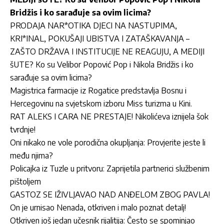
Bridžis i ko sarađuje sa ovim licima?
PRODAJA NAR*OTIKA DJECI NA NASTUPIMA,
KRI*INAL, POKUŠAJI UBISTVA I ZATAŠKAVANJA –
ZAŠTO DRŽAVA I INSTITUCIJE NE REAGUJU, A MEDIJI
šUTE? Ko su Velibor Popović Pop i Nikola Bridžis i ko
sarađuje sa ovim licima?
Magistrica farmacije iz Rogatice predstavlja Bosnu i
Hercegovinu na svjetskom izboru Miss turizma u Kini.
RAT ALEKS I CARA NE PRESTAJE! Nikolićeva iznijela šok
tvrdnje!
Oni nikako ne vole porodična okupljanja: Provjerite jeste li
među njima?
Policajka iz Tuzle u pritvoru: Zaprijetila partnerici službenim
pištoljem
GASTOZ SE IŽIVLJAVAO NAD ANĐELOM ZBOG PAVLA!
On je urnisao Nenada, otkriven i malo poznat detalj!
Otkriven još jedan učesnik rijalitija: Često se spominjao