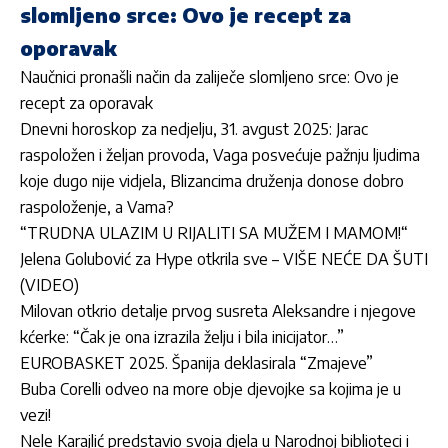
slomljeno srce: Ovo je recept za
oporavak
Naučnici pronašli način da zaliječe slomljeno srce: Ovo je
recept za oporavak
Dnevni horoskop za nedjelju, 31. avgust 2025: Jarac
raspoložen i željan provoda, Vaga posvećuje pažnju ljudima
koje dugo nije vidjela, Blizancima druženja donose dobro
raspoloženje, a Vama?
“TRUDNA ULAZIM U RIJALITI SA MUŽEM I MAMOM!“
Jelena Golubović za Hype otkrila sve – VIŠE NEĆE DA ŠUTI
(VIDEO)
Milovan otkrio detalje prvog susreta Aleksandre i njegove
kćerke: “Čak je ona izrazila želju i bila inicijator…”
EUROBASKET 2025. Španija deklasirala “Zmajeve”
Buba Corelli odveo na more obje djevojke sa kojima je u
vezi!
Nele Karajlić predstavio svoja djela u Narodnoj biblioteci i