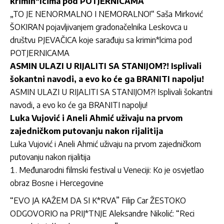
krimin*lcima pod POTJERNICAMA
„TO JE NENORMALNO I NEMORALNO!“ Saša Mirković
ŠOKIRAN pojavljivanjem gradonačelnika Leskovca u
društvu PJEVAČICA koje sarađuju sa krimin*lcima pod
POTJERNICAMA
ASMIN ULAZI U RIJALITI SA STANIJOM?! Isplivali
šokantni navodi, a evo ko će ga BRANITI napolju!
ASMIN ULAZI U RIJALITI SA STANIJOM?! Isplivali šokantni
navodi, a evo ko će ga BRANITI napolju!
Luka Vujović i Aneli Ahmić uživaju na prvom
zajedničkom putovanju nakon rijalitija
Luka Vujović i Aneli Ahmić uživaju na prvom zajedničkom
putovanju nakon rijalitija
Međunarodni filmski festival u Veneciji: Ko je osvjetlao
obraz Bosne i Hercegovine
“EVO JA KAŽEM DA SI K*RVA” Filip Car ŽESTOKO
ODGOVORIO na PRIJ*TNJE Aleksandre Nikolić: “Reci