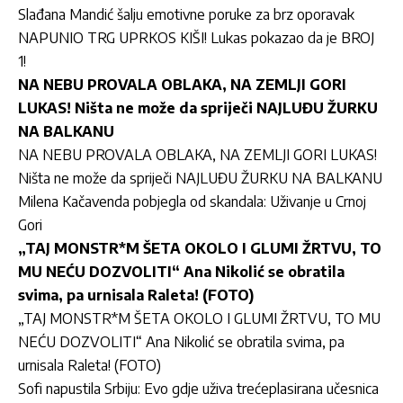
Slađana Mandić šalju emotivne poruke za brz oporavak
NAPUNIO TRG UPRKOS KIŠI! Lukas pokazao da je BROJ
1!
NA NEBU PROVALA OBLAKA, NA ZEMLJI GORI
LUKAS! Ništa ne može da spriječi NAJLUĐU ŽURKU
NA BALKANU
NA NEBU PROVALA OBLAKA, NA ZEMLJI GORI LUKAS!
Ništa ne može da spriječi NAJLUĐU ŽURKU NA BALKANU
Milena Kačavenda pobjegla od skandala: Uživanje u Crnoj
Gori
„TAJ MONSTR*M ŠETA OKOLO I GLUMI ŽRTVU, TO
MU NEĆU DOZVOLITI“ Ana Nikolić se obratila
svima, pa urnisala Raleta! (FOTO)
„TAJ MONSTR*M ŠETA OKOLO I GLUMI ŽRTVU, TO MU
NEĆU DOZVOLITI“ Ana Nikolić se obratila svima, pa
urnisala Raleta! (FOTO)
Sofi napustila Srbiju: Evo gdje uživa trećeplasirana učesnica