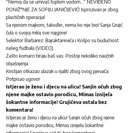
“Nemoj da se umivaš toplom vodom…“ NEVIĐENO
PONIŽ*NJE ZA SOFIJU JANIĆIJEVIĆ! Isprozivao je zbog
plastičnih operacija!
Sa njenom majkom, također, nema ko nije bio! Sanja Grujić
čula o svojoj miloj sve najgore!
Selektor Barbarez: Bajraktarevića i Košpo su budućnost
našeg fudbala (VIDEO)
Zašto komarci biraju baš vas: Postoji nekoliko naučnih
objašnjenja
Kristijan otkazao ulazak u rijaliti zbog ovog pjevača:
Potpisao ugovor
Istjerao je ženu i djecu na ulicu! Sanjin očuh zbog
njene majke ostavio porodicu, Mimas iznijela
šokantne informacije! Grujićeva ostala bez
komentara!
Istjerao je ženu i djecu na ulicu! Sanjin očuh zbog njene
majke ostavio porodicu, Mimas iznijela šokantne