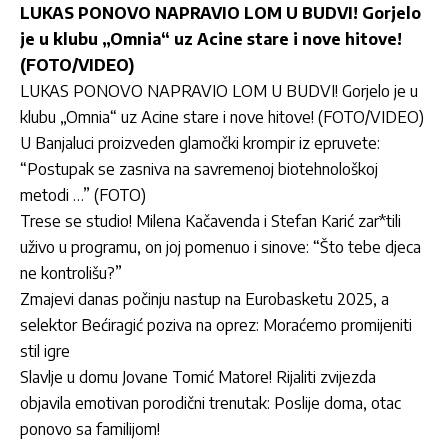
LUKAS PONOVO NAPRAVIO LOM U BUDVI! Gorjelo
je u klubu „Omnia“ uz Acine stare i nove hitove!
(FOTO/VIDEO)
LUKAS PONOVO NAPRAVIO LOM U BUDVI! Gorjelo je u
klubu „Omnia“ uz Acine stare i nove hitove! (FOTO/VIDEO)
U Banjaluci proizveden glamočki krompir iz epruvete:
“Postupak se zasniva na savremenoj biotehnološkoj
metodi …” (FOTO)
Trese se studio! Milena Kačavenda i Stefan Karić zar*tili
uživo u programu, on joj pomenuo i sinove: “Što tebe djeca
ne kontrolišu?”
Zmajevi danas počinju nastup na Eurobasketu 2025, a
selektor Bećiragić poziva na oprez: Moraćemo promijeniti
stil igre
Slavlje u domu Jovane Tomić Matore! Rijaliti zvijezda
objavila emotivan porodični trenutak: Poslije doma, otac
ponovo sa familijom!