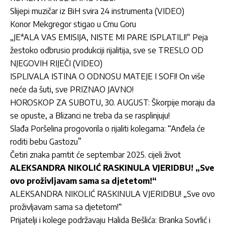
Slijepi muzičar iz BiH svira 24 instrumenta (VIDEO)
Konor Mekgregor stigao u Crnu Goru
„JE*ALA VAS EMISIJA, NISTE MI PARE ISPLATILI!“ Peja
žestoko odbrusio produkciji rijalitija, sve se TRESLO OD
NJEGOVIH RIJEČI (VIDEO)
ISPLIVALA ISTINA O ODNOSU MATEJE I SOFI! On više
neće da šuti, sve PRIZNAO JAVNO!
HOROSKOP ZA SUBOTU, 30. AUGUST: Škorpije moraju da
se opuste, a Blizanci ne treba da se rasplinjuju!
Slađa Poršelina progovorila o rijaliti kolegama: “Anđela će
roditi bebu Gastozu”
Četiri znaka pamtit će septembar 2025. cijeli život
ALEKSANDRA NIKOLIĆ RASKINULA VJERIDBU! „Sve
ovo proživljavam sama sa djetetom!“
ALEKSANDRA NIKOLIĆ RASKINULA VJERIDBU! „Sve ovo
proživljavam sama sa djetetom!“
Prijatelji i kolege podržavaju Halida Bešlića: Branka Sovrlić i