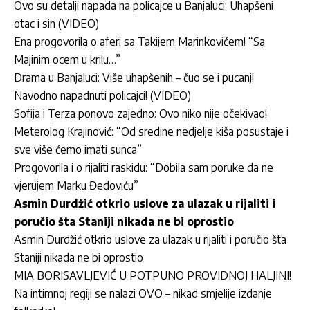
Ovo su detalji napada na policajce u Banjaluci: Uhapšeni
otac i sin (VIDEO)
Ena progovorila o aferi sa Takijem Marinkovićem! “Sa
Majinim ocem u krilu…”
Drama u Banjaluci: Više uhapšenih – čuo se i pucanj!
Navodno napadnuti policajci! (VIDEO)
Sofija i Terza ponovo zajedno: Ovo niko nije očekivao!
Meterolog Krajinović: “Od sredine nedjelje kiša posustaje i
sve više ćemo imati sunca”
Progovorila i o rijaliti raskidu: “Dobila sam poruke da ne
vjerujem Marku Đedoviću”
Asmin Durdžić otkrio uslove za ulazak u rijaliti i
poručio šta Staniji nikada ne bi oprostio
Asmin Durdžić otkrio uslove za ulazak u rijaliti i poručio šta
Staniji nikada ne bi oprostio
MIA BORISAVLJEVIĆ U POTPUNO PROVIDNOJ HALJINI!
Na intimnoj regiji se nalazi OVO – nikad smjelije izdanje