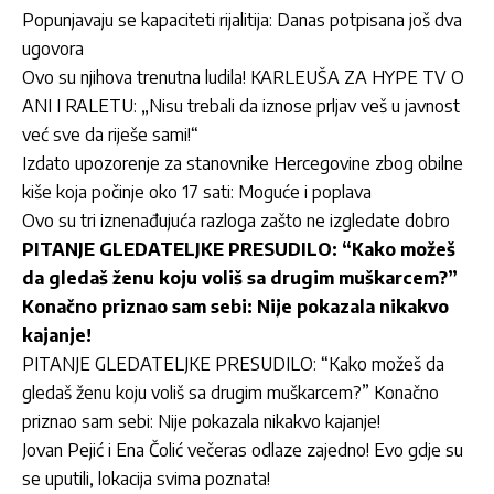
Popunjavaju se kapaciteti rijalitija: Danas potpisana još dva
ugovora
Ovo su njihova trenutna ludila! KARLEUŠA ZA HYPE TV O
ANI I RALETU: „Nisu trebali da iznose prljav veš u javnost
već sve da riješe sami!“
Izdato upozorenje za stanovnike Hercegovine zbog obilne
kiše koja počinje oko 17 sati: Moguće i poplava
Ovo su tri iznenađujuća razloga zašto ne izgledate dobro
PITANJE GLEDATELJKE PRESUDILO: “Kako možeš
da gledaš ženu koju voliš sa drugim muškarcem?”
Konačno priznao sam sebi: Nije pokazala nikakvo
kajanje!
PITANJE GLEDATELJKE PRESUDILO: “Kako možeš da
gledaš ženu koju voliš sa drugim muškarcem?” Konačno
priznao sam sebi: Nije pokazala nikakvo kajanje!
Jovan Pejić i Ena Čolić večeras odlaze zajedno! Evo gdje su
se uputili, lokacija svima poznata!