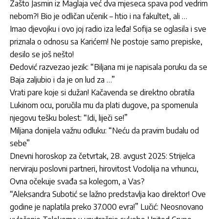
Zašto Jasmin iz Maglaja već dva mjeseca spava pod vedrim
nebom?! Bio je odličan učenik – htio i na fakultet, ali …
Imao djevojku i ovo joj radio iza leđa! Sofija se oglasila i sve
priznala o odnosu sa Karićem! Ne postoje samo prepiske,
desilo se još nešto!
Đedović razvezao jezik: “Biljana mi je napisala poruku da se
Baja zaljubio i da je on lud za …”
Vrati pare koje si dužan! Kačavenda se direktno obratila
Lukinom ocu, poručila mu da plati dugove, pa spomenula
njegovu tešku bolest: “Idi, liječi se!”
Miljana donijela važnu odluku: “Neću da pravim budalu od
sebe”
Dnevni horoskop za četvrtak, 28. avgust 2025: Strijelca
nerviraju poslovni partneri, hirovitost Vodolija na vrhuncu,
Ovna očekuje svađa sa kolegom, a Vas?
“Aleksandra Subotić se lažno predstavlja kao direktor! Ove
godine je naplatila preko 37.000 evra!” Lučić: Neosnovano