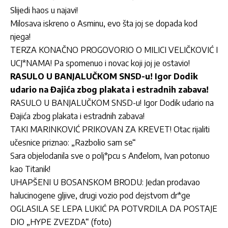
Slijedi haos u najavi!
Milosava iskreno o Asminu, evo šta joj se dopada kod
njega!
TERZA KONAČNO PROGOVORIO O MILICI VELIČKOVIĆ I
UCJ*NAMA! Pa spomenuo i novac koji joj je ostavio!
RASULO U BANJALUČKOM SNSD-u! Igor Dodik
udario na Đajića zbog plakata i estradnih zabava!
RASULO U BANJALUČKOM SNSD-u! Igor Dodik udario na
Đajića zbog plakata i estradnih zabava!
TAKI MARINKOVIĆ PRIKOVAN ZA KREVET! Otac rijaliti
učesnice priznao: „Razbolio sam se“
Sara objelodanila sve o polj*pcu s Anđelom, Ivan potonuo
kao Titanik!
UHAPŠENI U BOSANSKOM BRODU: Jedan prodavao
halucinogene gljive, drugi vozio pod dejstvom dr*ge
OGLASILA SE LEPA LUKIĆ PA POTVRDILA DA POSTAJE
DIO „HYPE ZVEZDA“ (foto)