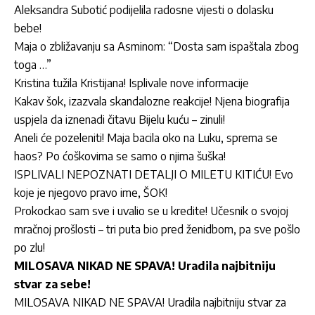
Aleksandra Subotić podijelila radosne vijesti o dolasku
bebe!
Maja o zbližavanju sa Asminom: “Dosta sam ispaštala zbog
toga …”
Kristina tužila Kristijana! Isplivale nove informacije
Kakav šok, izazvala skandalozne reakcije! Njena biografija
uspjela da iznenadi čitavu Bijelu kuću – zinuli!
Aneli će pozeleniti! Maja bacila oko na Luku, sprema se
haos? Po ćoškovima se samo o njima šuška!
ISPLIVALI NEPOZNATI DETALJI O MILETU KITIĆU! Evo
koje je njegovo pravo ime, ŠOK!
Prokockao sam sve i uvalio se u kredite! Učesnik o svojoj
mračnoj prošlosti – tri puta bio pred ženidbom, pa sve pošlo
po zlu!
MILOSAVA NIKAD NE SPAVA! Uradila najbitniju
stvar za sebe!
MILOSAVA NIKAD NE SPAVA! Uradila najbitniju stvar za