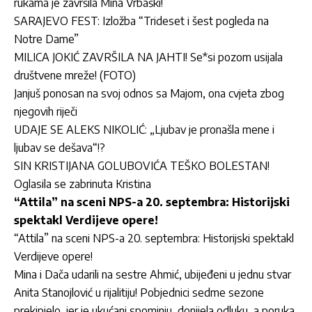
rukama je završila Mina Vrbaški!
SARAJEVO FEST: Izložba “Trideset i šest pogleda na
Notre Dame”
MILICA JOKIĆ ZAVRŠILA NA JAHTI! Se*si pozom usijala
društvene mreže! (FOTO)
Janjuš ponosan na svoj odnos sa Majom, ona cvjeta zbog
njegovih riječi
UDAJE SE ALEKS NIKOLIĆ: „Ljubav je pronašla mene i
ljubav se dešava“!?
SIN KRISTIJANA GOLUBOVIĆA TEŠKO BOLESTAN!
Oglasila se zabrinuta Kristina
“Attila” na sceni NPS-a 20. septembra: Historijski
spektakl Verdijeve opere!
“Attila” na sceni NPS-a 20. septembra: Historijski spektakl
Verdijeve opere!
Mina i Dača udarili na sestre Ahmić, ubijeđeni u jednu stvar
Anita Stanojlović u rijalitiju! Pobjednici sedme sezone
prekipjelo, jer je ukućani spominju, donijela odluku, a poruka