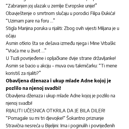
“Zabranjen joj ulazak u zemlje Evropske unije!”
Obavještenje o smrtnom slučaju u porodici Filipa Đukića!
“Uzimam pare na foru …”
Stigla Marijina poruka u rijaliti: Zbog ovih vijesti Miljana je u
očaju
Asmin otkrio šta se dešava između njega i Mine Vrbaški:
“Vraća me u život …”
U Tuzli povrijeđene i opljačkane dvije strane državljanke!
Asmin se bacio u akciju – muva ovu takmičarku: “Ti mene
koristiš za rijaliti?”
Obavljena dženaza i ukup mlade Adne kojoj je
pozlilo na njenoj svadbi!
Obavljena dženaza i ukup mlade Adne kojoj je pozlilo na
njenoj svadbi!
RIJALITI UČESNICA OTKRILA DA JE BILA DILER!
“Pomagale su mi tri djevojke!“ Šokantno priznanje
Stravična nesreća u Bijeljini: Ima i poginulih i povrijeđenih