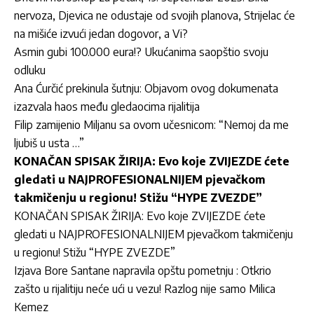
nervoza, Djevica ne odustaje od svojih planova, Strijelac će
na mišiće izvući jedan dogovor, a Vi?
Asmin gubi 100.000 eura!? Ukućanima saopštio svoju
odluku
Ana Ćurčić prekinula šutnju: Objavom ovog dokumenata
izazvala haos među gledaocima rijalitija
Filip zamijenio Miljanu sa ovom učesnicom: “Nemoj da me
ljubiš u usta …”
KONAČAN SPISAK ŽIRIJA: Evo koje ZVIJEZDE ćete
gledati u NAJPROFESIONALNIJEM pjevačkom
takmičenju u regionu! Stižu “HYPE ZVEZDE”
KONAČAN SPISAK ŽIRIJA: Evo koje ZVIJEZDE ćete
gledati u NAJPROFESIONALNIJEM pjevačkom takmičenju
u regionu! Stižu “HYPE ZVEZDE”
Izjava Bore Santane napravila opštu pometnju : Otkrio
zašto u rijalitiju neće ući u vezu! Razlog nije samo Milica
Kemez