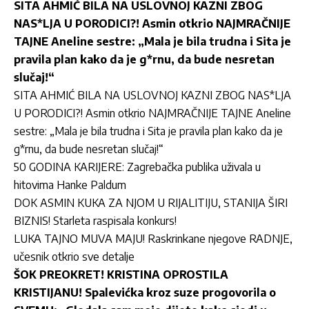
SITA AHMIĆ BILA NA USLOVNOJ KAZNI ZBOG
NAS*LJA U PORODICI?! Asmin otkrio NAJMRAČNIJE
TAJNE Aneline sestre: „Mala je bila trudna i Sita je
pravila plan kako da je g*rnu, da bude nesretan
slučaj!“
SITA AHMIĆ BILA NA USLOVNOJ KAZNI ZBOG NAS*LJA
U PORODICI?! Asmin otkrio NAJMRAČNIJE TAJNE Aneline
sestre: „Mala je bila trudna i Sita je pravila plan kako da je
g*rnu, da bude nesretan slučaj!“
50 GODINA KARIJERE: Zagrebačka publika uživala u
hitovima Hanke Paldum
DOK ASMIN KUKA ZA NJOM U RIJALITIJU, STANIJA ŠIRI
BIZNIS! Starleta raspisala konkurs!
LUKA TAJNO MUVA MAJU! Raskrinkane njegove RADNJE,
učesnik otkrio sve detalje
ŠOK PREOKRET! KRISTINA OPROSTILA
KRISTIJANU! Spalevićka kroz suze progovorila o