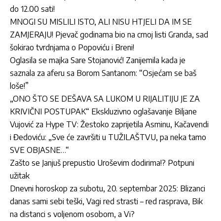
do 12.00 sati!
MNOGI SU MISLILI ISTO, ALI NISU HTJELI DA IM SE
ZAMJERAJU! Pjevač godinama bio na crnoj listi Granda, sad
šokirao tvrdnjama o Popoviću i Breni!
Oglasila se majka Sare Stojanović! Zanijemila kada je
saznala za aferu sa Borom Santanom: “Osjećam se baš
loše!”
„ONO ŠTO SE DEŠAVA SA LUKOM U RIJALITIJU JE ZA
KRIVIČNI POSTUPAK“ Ekskluzivno oglašavanje Biljane
Vujović za Hype TV: Žestoko zaprijetila Asminu, Kačavendi
i Đedoviću: „Sve će završiti u TUŽILAŠTVU, pa neka tamo
SVE OBJASNE…“
Zašto se Janjuš prepustio Uroševim dodirima!? Potpuni
užitak
Dnevni horoskop za subotu, 20. septembar 2025: Blizanci
danas sami sebi teški, Vagi red strasti – red rasprava, Bik
na distanci s voljenom osobom, a Vi?