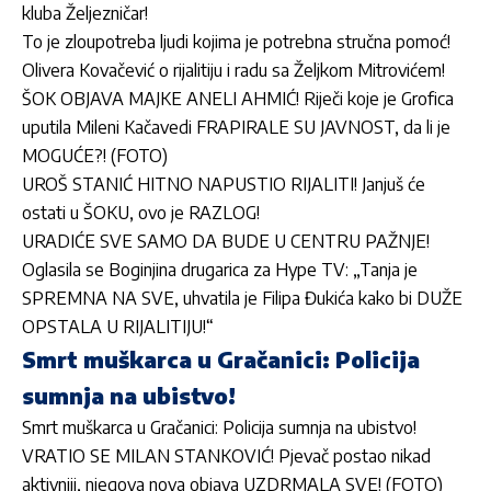
kluba Željezničar!
To je zloupotreba ljudi kojima je potrebna stručna pomoć!
Olivera Kovačević o rijalitiju i radu sa Željkom Mitrovićem!
ŠOK OBJAVA MAJKE ANELI AHMIĆ! Riječi koje je Grofica
uputila Mileni Kačavedi FRAPIRALE SU JAVNOST, da li je
MOGUĆE?! (FOTO)
UROŠ STANIĆ HITNO NAPUSTIO RIJALITI! Janjuš će
ostati u ŠOKU, ovo je RAZLOG!
URADIĆE SVE SAMO DA BUDE U CENTRU PAŽNJE!
Oglasila se Boginjina drugarica za Hype TV: „Tanja je
SPREMNA NA SVE, uhvatila je Filipa Đukića kako bi DUŽE
OPSTALA U RIJALITIJU!“
Smrt muškarca u Gračanici: Policija
sumnja na ubistvo!
Smrt muškarca u Gračanici: Policija sumnja na ubistvo!
VRATIO SE MILAN STANKOVIĆ! Pjevač postao nikad
aktivniji, njegova nova objava UZDRMALA SVE! (FOTO)