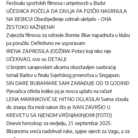
Festivalu sportskih filmova i umjetnosti u Budvi
UČESNICA POČELA DA DIVLJA PA FIZIČKI NASRNULA
NA BEBICU! Obezbjeđenje odmah uletjelo – ONA
ŽESTOKO KAŽNJENA!
Zvijezda filmova za odrasle Bonnie Blue napadnuta u klubu
pa poručila: Definitivno ne usporavam
IRENA ZAPROSILA JODŽIRA! Potez koji niko nije
OČEKIVAO, ovo su DETALJI
U brojnim sarajevskim ulicama obustavljen saobraćaj
Ismail Barlov u finalu Svjetskog prvenstva u Singapuru
SIN DARE BUBAMARE SAM ZARAĐUJE OD 13 GODINE!
Pjevačica otkrila koliko joj je novca uplato na račun!
LENA MARINKOVIĆ SE HITNO OGLASILA! Svima stavila
do znanja šta misli nakon što je IVAN ZAVRŠIO U
KREVETU SA NJENOM VRŠNJAKINJOM! (FOTO)
Dnevni horoskop za nedjelju, 21. septembar 2025:
Blizancima sreća nadohvat ruke, sjajne vijesti za Vagu, a za