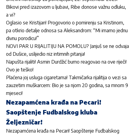
Bikovi pred izazovom u ljubavi, Ribe donose važnu odluku,
a vi?
Oglasio se Kristijan! Progovorio o pomirenju sa Kristinom,
pa otkrio detalje odnosa sa Aleksandrom: “Mi imamo jednu
divnu porodicu!”
NOVI PAR U RIJALITIJU NA POMOLU? Janjuš se ne odvaja
od Dušice, uslijedio niz intimnih pitanja!
Napušta rijaliti! Asmin Durdžić burno reagovao na ove riječi!
Ovo je teško!
Plaćena joj usluga cigaretama! Takmičarka rijalitija o vezi sa
zauzetim muškarcem: Bio je sa njom 20 godina, sa mnom 9
mjeseci!
Nezapamćena krađa na Pecari!
Saopštenje Fudbalskog kluba
Željezničar!
Nezapamćena krađa na Pecari! Saopštenje Fudbalskog