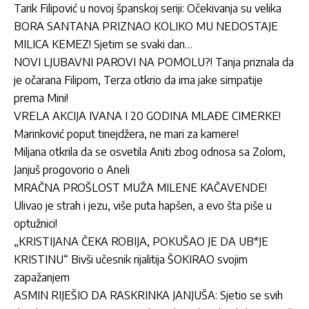
Tarik Filipović u novoj španskoj seriji: Očekivanja su velika
BORA SANTANA PRIZNAO KOLIKO MU NEDOSTAJE
MILICA KEMEZ! Sjetim se svaki dan…
NOVI LJUBAVNI PAROVI NA POMOLU?! Tanja priznala da
je očarana Filipom, Terza otkrio da ima jake simpatije
prema Mini!
VRELA AKCIJA IVANA I 20 GODINA MLAĐE CIMERKE!
Marinković poput tinejdžera, ne mari za kamere!
Miljana otkrila da se osvetila Aniti zbog odnosa sa Zolom,
Janjuš progovorio o Aneli
MRAČNA PROŠLOST MUŽA MILENE KAČAVENDE!
Ulivao je strah i jezu, više puta hapšen, a evo šta piše u
optužnici!
„KRISTIJANA ČEKA ROBIJA, POKUŠAO JE DA UB*JE
KRISTINU“ Bivši učesnik rijalitija ŠOKIRAO svojim
zapažanjem
ASMIN RIJEŠIO DA RASKRINKA JANJUŠA: Sjetio se svih