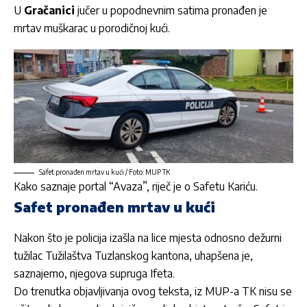
U
Gračanici
jučer u popodnevnim satima pronađen je
mrtav muškarac u porodičnoj kući.
Safet pronađen mrtav u kući / Foto: MUP TK
Kako saznaje portal “Avaza”, riječ je o Safetu Kariću.
Safet pronađen mrtav u kući
Nakon što je policija izašla na lice mjesta odnosno dežurni
tužilac Tužilaštva Tuzlanskog kantona, uhapšena je,
saznajemo, njegova supruga Ifeta.
Do trenutka objavljivanja ovog teksta, iz MUP-a TK nisu se