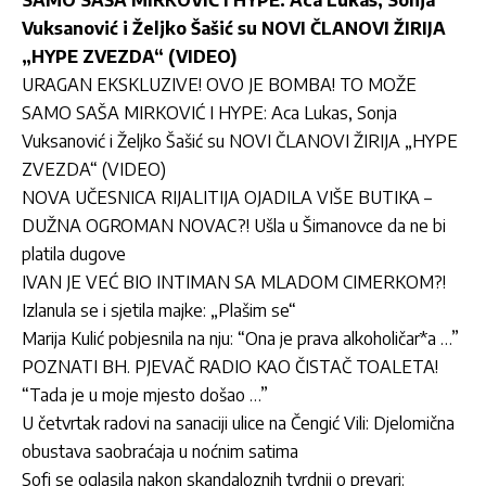
SAMO SAŠA MIRKOVIĆ I HYPE: Aca Lukas, Sonja
Vuksanović i Željko Šašić su NOVI ČLANOVI ŽIRIJA
„HYPE ZVEZDA“ (VIDEO)
URAGAN EKSKLUZIVE! OVO JE BOMBA! TO MOŽE
SAMO SAŠA MIRKOVIĆ I HYPE: Aca Lukas, Sonja
Vuksanović i Željko Šašić su NOVI ČLANOVI ŽIRIJA „HYPE
ZVEZDA“ (VIDEO)
NOVA UČESNICA RIJALITIJA OJADILA VIŠE BUTIKA –
DUŽNA OGROMAN NOVAC?! Ušla u Šimanovce da ne bi
platila dugove
IVAN JE VEĆ BIO INTIMAN SA MLADOM CIMERKOM?!
Izlanula se i sjetila majke: „Plašim se“
Marija Kulić pobjesnila na nju: “Ona je prava alkoholičar*a …”
POZNATI BH. PJEVAČ RADIO KAO ČISTAČ TOALETA!
“Tada je u moje mjesto došao …”
U četvrtak radovi na sanaciji ulice na Čengić Vili: Djelomična
obustava saobraćaja u noćnim satima
Sofi se oglasila nakon skandaloznih tvrdnji o prevari: