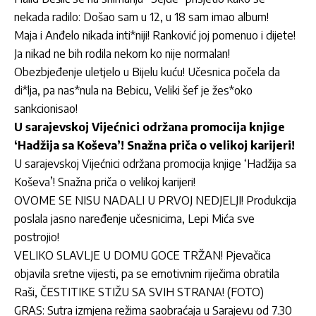
nekada radilo: Došao sam u 12, u 18 sam imao album!
Maja i Anđelo nikada inti*niji! Ranković joj pomenuo i dijete!
Ja nikad ne bih rodila nekom ko nije normalan!
Obezbjeđenje uletjelo u Bijelu kuću! Učesnica počela da
di*lja, pa nas*nula na Bebicu, Veliki šef je žes*oko
sankcionisao!
U sarajevskoj Vijećnici održana promocija knjige
‘Hadžija sa Koševa’! Snažna priča o velikoj karijeri!
U sarajevskoj Vijećnici održana promocija knjige ‘Hadžija sa
Koševa’! Snažna priča o velikoj karijeri!
OVOME SE NISU NADALI U PRVOJ NEDJELJI! Produkcija
poslala jasno naređenje učesnicima, Lepi Mića sve
postrojio!
VELIKO SLAVLJE U DOMU GOCE TRŽAN! Pjevačica
objavila sretne vijesti, pa se emotivnim riječima obratila
Raši, ČESTITIKE STIŽU SA SVIH STRANA! (FOTO)
GRAS: Sutra izmjena režima saobraćaja u Sarajevu od 7.30