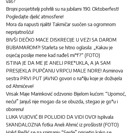
vas?
Brojni posjetitelji pohrlili su na jubilarni 190. Oktoberfest!
Pogledajte djelić atmosfere!
Mora da napusti rijaliti! Takmičar suočen sa ogromnom
neprijatnošću!
BIVŠI DEČKO MACE DISKRECIJE U VEZI SA DAROM
BUBAMAROM?! Starleta se hitno oglasila: „Kakav je
osjećaj poslije mene kad nađeš mi*f?“ (FOTO)
ISTINA JE DA ME JE ANELI PRE*UKLA, A JA SAM
PRESJEKLA PUPČANU VRPCU MALE NORE! Asminova
sestra PRVI PUT JAVNO govori o na*ilju koje je doživjela
od Ahmićeve!
Vrisak Maje Marinković odzvonio Bijelom kućom: “Upomoć,
neću!” Janjuš nije mogao da se obuzda, stegao je go*u i
oborenu!
LUKA VUJOVIĆ BI POLUDIO DA VIDI OVO! Isplivala
SKANDALOZNA fotka Aneli Ahmić iz prošlosti! (FOTO)
Halid Bešlić se na snimanju “Sejde” prisjetio kako se