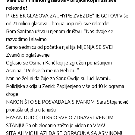
Više od 71 milion glasova – brojka koja ruši sve
rekorde!
PRESJEK GLASOVA ZA „HYPE ZVEZDE“ JE GOTOV! Više
od 71 milion glasova – brojka koja ruši sve rekorde!
Bora Santana uživa u njenom društvu: “Nas dvoje se
razvodimo i slavimo”
Samo sedmicu od početka rijalitija MIJENJA SE SVE!
Zvanično oglašavanje
Oglasio se Osman Karić koji je zgrožen ponašanjem
Asmina: “Podsjeća me na Bebicu…”
Ivan ne želi ni da čuje za Saru: Ovdje su ljudi kvarni …
Policijska akcija u Zenici: Zaplijenjeno više od 10 kilograma
droge
NAKON ŠTO SE POSVAĐALA S IVANOM: Sara Stojanović
pronašla utjehu u Janjušu
HASAN DUDIĆ OTKRIO SVE O ZDRAVSTVENOM
STANJU! Pa objelodanio zašto je viđen na VMA!
SITA AHMIĆ ULAZI DA SE OBRAČUNA SA ASMINOM!