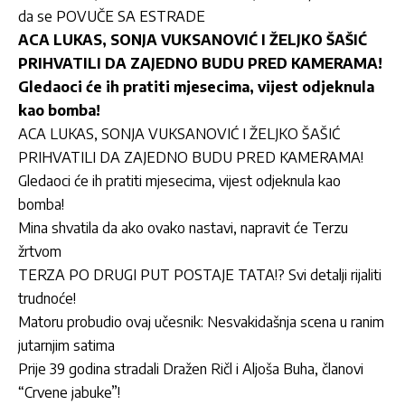
da se POVUČE SA ESTRADE
ACA LUKAS, SONJA VUKSANOVIĆ I ŽELJKO ŠAŠIĆ
PRIHVATILI DA ZAJEDNO BUDU PRED KAMERAMA!
Gledaoci će ih pratiti mjesecima, vijest odjeknula
kao bomba!
ACA LUKAS, SONJA VUKSANOVIĆ I ŽELJKO ŠAŠIĆ
PRIHVATILI DA ZAJEDNO BUDU PRED KAMERAMA!
Gledaoci će ih pratiti mjesecima, vijest odjeknula kao
bomba!
Mina shvatila da ako ovako nastavi, napravit će Terzu
žrtvom
TERZA PO DRUGI PUT POSTAJE TATA!? Svi detalji rijaliti
trudnoće!
Matoru probudio ovaj učesnik: Nesvakidašnja scena u ranim
jutarnjim satima
Prije 39 godina stradali Dražen Ričl i Aljoša Buha, članovi
“Crvene jabuke”!