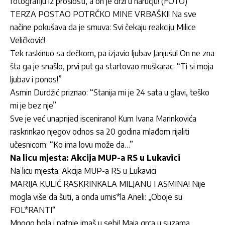
fotografiju iz prošlosti, a on je drži u naručju! (FOTO)
TERZA POSTAO POTRČKO MINE VRBAŠKI! Na sve
načine pokušava da je smuva: Svi čekaju reakciju Milice
Veličković!
Tek raskinuo sa dečkom, pa izjavio ljubav Janjušu! On ne zna
šta ga je snašlo, prvi put ga startovao muškarac: “Ti si moja
ljubav i ponos!”
Asmin Durdžić priznao: “Stanija mi je 24 sata u glavi, teško
mi je bez nje”
Sve je već unaprijed iscenirano! Kum Ivana Marinkovića
raskrinkao njegov odnos sa 20 godina mlađom rijaliti
učesnicom: “Ko ima lovu može da…”
Na licu mjesta: Akcija MUP-a RS u Lukavici
Na licu mjesta: Akcija MUP-a RS u Lukavici
MARIJA KULIĆ RASKRINKALA MILJANU I ASMINA! Nije
mogla više da šuti, a onda urnis*la Aneli: „Oboje su
FOL*RANTI“
Mnogo bola i patnje imaš u sebi! Maja grca u suzama,