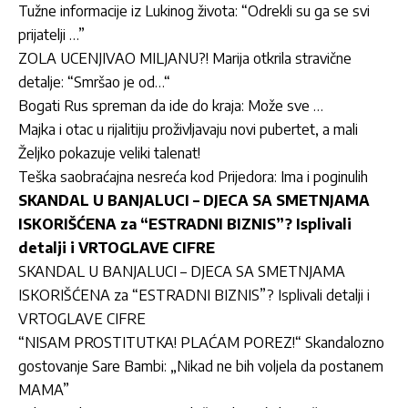
Tužne informacije iz Lukinog života: “Odrekli su ga se svi
prijatelji …”
ZOLA UCENJIVAO MILJANU?! Marija otkrila stravične
detalje: “Smršao je od…“
Bogati Rus spreman da ide do kraja: Može sve …
Majka i otac u rijalitiju proživljavaju novi pubertet, a mali
Željko pokazuje veliki talenat!
Teška saobraćajna nesreća kod Prijedora: Ima i poginulih
SKANDAL U BANJALUCI – DJECA SA SMETNJAMA
ISKORIŠĆENA za “ESTRADNI BIZNIS”? Isplivali
detalji i VRTOGLAVE CIFRE
SKANDAL U BANJALUCI – DJECA SA SMETNJAMA
ISKORIŠĆENA za “ESTRADNI BIZNIS”? Isplivali detalji i
VRTOGLAVE CIFRE
“NISAM PROSTITUTKA! PLAĆAM POREZ!“ Skandalozno
gostovanje Sare Bambi: „Nikad ne bih voljela da postanem
MAMA”