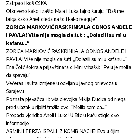
Zatrpao i koš CSKA
Otkriveno kako i zašto Maja i Luka tajno šuruju: “Baš me
briga kako Aneli gleda na to i kako reaguje”
ZORICA MARKOVIĆ RASKRINKALA ODNOS ANĐELE
I PAVLA! Više nije mogla da šuti: „Dolazili su mi u
kafanu…“
ZORICA MARKOVIĆ RASKRINKALA ODNOS ANĐELE I
PAVLA! Više nije mogla da šuti: „Dolazili su mi u kafanu…“
Ena Čolić šokirala prljavština*a o Mini Vrbaški: “Peju je molila
da spavaju“
Večeras i sutra izmjene u odvijanju javnog prijevoza u
Sarajevu
Poznata pjevačica i bivša djevojka Mikija Dudića od njega
pred ulazak u rijaliti tražila ovo: “Molila sam ga…”
Propada vjeridba Aneli i Luke! U Bijelu kuću stigle ove
informacije
ASMIN I TERZA ISPALI IZ KOMBINACIJE! Evo u čijim