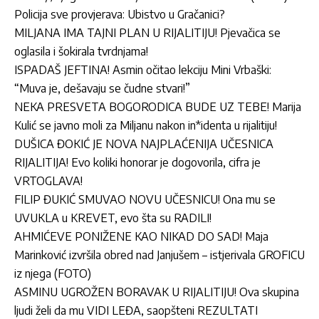
Policija sve provjerava: Ubistvo u Gračanici?
MILJANA IMA TAJNI PLAN U RIJALITIJU! Pjevačica se
oglasila i šokirala tvrdnjama!
ISPADAŠ JEFTINA! Asmin očitao lekciju Mini Vrbaški:
“Muva je, dešavaju se čudne stvari!”
NEKA PRESVETA BOGORODICA BUDE UZ TEBE! Marija
Kulić se javno moli za Miljanu nakon in*identa u rijalitiju!
DUŠICA ĐOKIĆ JE NOVA NAJPLAĆENIJA UČESNICA
RIJALITIJA! Evo koliki honorar je dogovorila, cifra je
VRTOGLAVA!
FILIP ĐUKIĆ SMUVAO NOVU UČESNICU! Ona mu se
UVUKLA u KREVET, evo šta su RADILI!
AHMIĆEVE PONIŽENE KAO NIKAD DO SAD! Maja
Marinković izvršila obred nad Janjušem – istjerivala GROFICU
iz njega (FOTO)
ASMINU UGROŽEN BORAVAK U RIJALITIJU! Ova skupina
ljudi želi da mu VIDI LEĐA, saopšteni REZULTATI