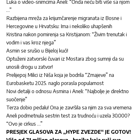
Luka o video-snimcima Aneli: “Onda neću biti više sa njom
…”
Razbijena mreža za krijumčarenje migranata iz Bosne i
Hercegovine u Hrvatsku: Ima i nekoliko uhapšenih
Kristina nakon pomirenja sa Kristijanom: “Živim trenutak i
vodim i vas kroz njega”
Asmin se srušio u Bijeloj kući!
Optuženi zatvorski čuvari iz Mostara zbog sumnji da su
unosili drogu u zatvor!
Prelijepoj Milici iz Niša koja je bodrila “Zmajeve” na
Eurobasketu 2025. naglo porasla popularnost
Novi detalji o odnosu Asmina i Aneli: “Najbolje je direktno
suočenje”
Terza dobio pedalu! Ona je završila sa njim za sva vremena
Aneli podmetnula sestrin test za trudnoću i uzela 30.000?
“Ovo je cirkus …”
PRESJEK GLASOVA ZA „HYPE ZVEZDE“ JE GOTOV!