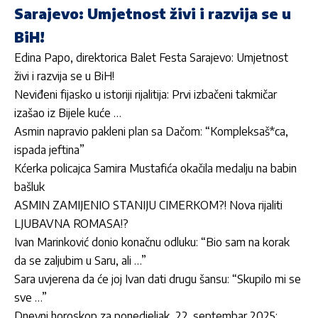
Sarajevo: Umjetnost živi i razvija se u
BiH!
Edina Papo, direktorica Balet Festa Sarajevo: Umjetnost
živi i razvija se u BiH!
Neviđeni fijasko u istoriji rijalitija: Prvi izbačeni takmičar
izašao iz Bijele kuće …
Asmin napravio pakleni plan sa Dačom: “Kompleksaš*ca,
ispada jeftina”
Kćerka policajca Samira Mustafića okačila medalju na babin
bašluk
ASMIN ZAMIJENIO STANIJU CIMERKOM?! Nova rijaliti
LJUBAVNA ROMASA!?
Ivan Marinković donio konačnu odluku: “Bio sam na korak
da se zaljubim u Saru, ali …”
Sara uvjerena da će joj Ivan dati drugu šansu: “Skupilo mi se
sve …”
Dnevni horoskop za ponedjeljak, 22. septembar 2025: