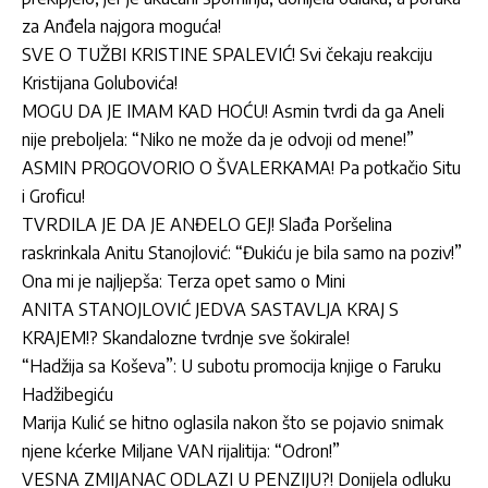
za Anđela najgora moguća!
SVE O TUŽBI KRISTINE SPALEVIĆ! Svi čekaju reakciju
Kristijana Golubovića!
MOGU DA JE IMAM KAD HOĆU! Asmin tvrdi da ga Aneli
nije preboljela: “Niko ne može da je odvoji od mene!”
ASMIN PROGOVORIO O ŠVALERKAMA! Pa potkačio Situ
i Groficu!
TVRDILA JE DA JE ANĐELO GEJ! Slađa Poršelina
raskrinkala Anitu Stanojlović: “Đukiću je bila samo na poziv!”
Ona mi je najljepša: Terza opet samo o Mini
ANITA STANOJLOVIĆ JEDVA SASTAVLJA KRAJ S
KRAJEM!? Skandalozne tvrdnje sve šokirale!
“Hadžija sa Koševa”: U subotu promocija knjige o Faruku
Hadžibegiću
Marija Kulić se hitno oglasila nakon što se pojavio snimak
njene kćerke Miljane VAN rijalitija: “Odron!”
VESNA ZMIJANAC ODLAZI U PENZIJU?! Donijela odluku