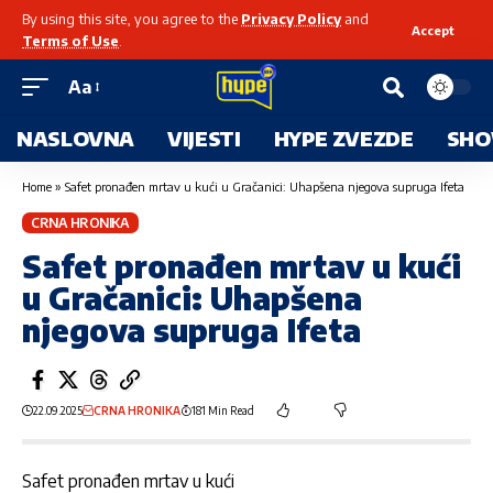
By using this site, you agree to the
Privacy Policy
and
Accept
Terms of Use
.
Aa
NASLOVNA
VIJESTI
HYPE ZVEZDE
SHO
Home
»
Safet pronađen mrtav u kući u Gračanici: Uhapšena njegova supruga Ifeta
CRNA HRONIKA
Safet pronađen mrtav u kući
u Gračanici: Uhapšena
njegova supruga Ifeta
22.09.2025
CRNA HRONIKA
181 Min Read
Safet pronađen mrtav u kući