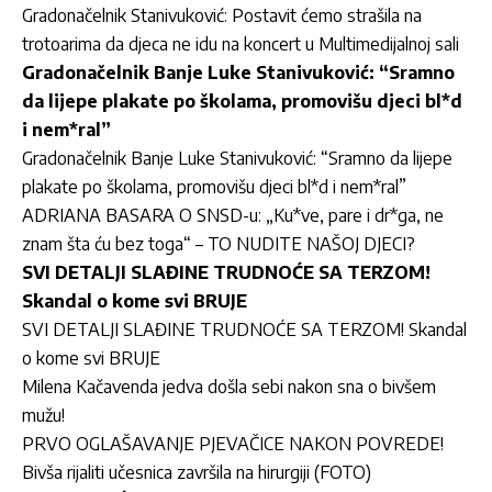
Gradonačelnik Stanivuković: Postavit ćemo strašila na
trotoarima da djeca ne idu na koncert u Multimedijalnoj sali
Gradonačelnik Banje Luke Stanivuković: “Sramno
da lijepe plakate po školama, promovišu djeci bl*d
i nem*ral”
Gradonačelnik Banje Luke Stanivuković: “Sramno da lijepe
plakate po školama, promovišu djeci bl*d i nem*ral”
ADRIANA BASARA O SNSD-u: „Ku*ve, pare i dr*ga, ne
znam šta ću bez toga“ – TO NUDITE NAŠOJ DJECI?
SVI DETALJI SLAĐINE TRUDNOĆE SA TERZOM!
Skandal o kome svi BRUJE
SVI DETALJI SLAĐINE TRUDNOĆE SA TERZOM! Skandal
o kome svi BRUJE
Milena Kačavenda jedva došla sebi nakon sna o bivšem
mužu!
PRVO OGLAŠAVANJE PJEVAČICE NAKON POVREDE!
Bivša rijaliti učesnica završila na hirurgiji (FOTO)