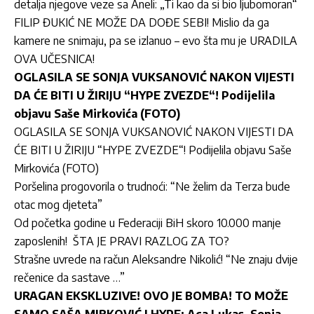
detalja njegove veze sa Aneli: „Ti kao da si bio ljubomoran“
FILIP ĐUKIĆ NE MOŽE DA DOĐE SEBI! Mislio da ga
kamere ne snimaju, pa se izlanuo – evo šta mu je URADILA
OVA UČESNICA!
OGLASILA SE SONJA VUKSANOVIĆ NAKON VIJESTI
DA ĆE BITI U ŽIRIJU “HYPE ZVEZDE“! Podijelila
objavu Saše Mirkovića (FOTO)
OGLASILA SE SONJA VUKSANOVIĆ NAKON VIJESTI DA
ĆE BITI U ŽIRIJU “HYPE ZVEZDE“! Podijelila objavu Saše
Mirkovića (FOTO)
Poršelina progovorila o trudnoći: “Ne želim da Terza bude
otac mog djeteta”
Od početka godine u Federaciji BiH skoro 10.000 manje
zaposlenih!
ŠTA JE PRAVI RAZLOG ZA TO?
Strašne uvrede na račun Aleksandre Nikolić! “Ne znaju dvije
rečenice da sastave …”
URAGAN EKSKLUZIVE! OVO JE BOMBA! TO MOŽE