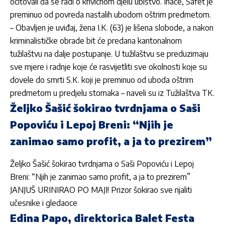
očitovali da se radi o krivičnom djelu ubistvo. Inače, Safet je
preminuo od povreda nastalih ubodom oštrim predmetom.
– Obavljen je uviđaj, žena I.K. (63) je lišena slobode, a nakon
kriminalističke obrade bit će predana kantonalnom
tužilaštvu na dalje postupanje. U tužilaštvu se preduzimaju
sve mjere i radnje koje će rasvijetliti sve okolnosti koje su
dovele do smrti S.K. koji je preminuo od uboda oštrim
predmetom u predjelu stomaka – naveli su iz Tužilaštva TK.
Željko Šašić šokirao tvrdnjama o Saši
Popoviću i Lepoj Breni: “Njih je
zanimao samo profit, a ja to prezirem”
Željko Šašić šokirao tvrdnjama o Saši Popoviću i Lepoj
Breni: “Njih je zanimao samo profit, a ja to prezirem”
JANJUŠ URINIRAO PO MAJI! Prizor šokirao sve rijaliti
učesnike i gledaoce
Edina Papo, direktorica Balet Festa