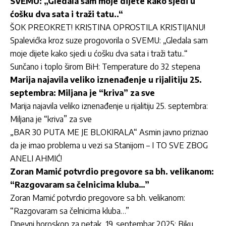
SVEMU: „Gledala sam moje dijete kako sjedi u
ćošku dva sata i traži tatu..“
ŠOK PREOKRET! KRISTINA OPROSTILA KRISTIJANU!
Spalevićka kroz suze progovorila o SVEMU: „Gledala sam
moje dijete kako sjedi u ćošku dva sata i traži tatu..“
Sunčano i toplo širom BiH: Temperature do 32 stepena
Marija najavila veliko iznenađenje u rijalitiju 25.
septembra: Miljana je “kriva” za sve
Marija najavila veliko iznenađenje u rijalitiju 25. septembra:
Miljana je “kriva” za sve
„BAR 30 PUTA ME JE BLOKIRALA“ Asmin javno priznao
da je imao problema u vezi sa Stanijom – I TO SVE ZBOG
ANELI AHMIĆ!
Zoran Mamić potvrdio pregovore sa bh. velikanom:
“Razgovaram sa čelnicima kluba…”
Zoran Mamić potvrdio pregovore sa bh. velikanom:
“Razgovaram sa čelnicima kluba…”
Dnevni horoskop za petak, 19. septembar 2025: Biku