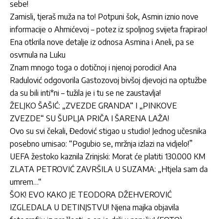
sebe!
Zamisli, tjeraš muža na to! Potpuni šok, Asmin iznio nove
informacije o Ahmićevoj – potez iz spoljnog svijeta frapirao!
Ena otkrila nove detalje iz odnosa Asmina i Aneli, pa se
osvrnula na Luku
Znam mnogo toga o dotičnoj i njenoj porodici! Ana
Radulović odgovorila Gastozovoj bivšoj djevojci na optužbe
da su bili inti*ni – tužila je i tu se ne zaustavlja!
ŽELJKO ŠAŠIĆ: „ZVEZDE GRANDA“ I „PINKOVE
ZVEZDE“ SU ŠUPLJA PRIČA I ŠARENA LAŽA!
Ovo su svi čekali, Đedović stigao u studio! Jednog učesnika
posebno urnisao: “Pogubio se, mržnja izlazi na vidjelo!”
UEFA žestoko kaznila Zrinjski: Morat će platiti 130.000 KM
ZLATA PETROVIĆ ZAVRŠILA U SUZAMA: „Htjela sam da
umrem…“
ŠOK! EVO KAKO JE TEODORA DŽEHVEROVIĆ
IZGLEDALA U DETINJSTVU! Njena majka objavila