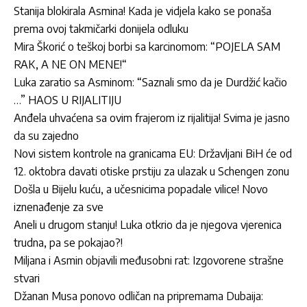
Stanija blokirala Asmina! Kada je vidjela kako se ponaša
prema ovoj takmičarki donijela odluku
Mira Škorić o teškoj borbi sa karcinomom: “POJELA SAM
RAK, A NE ON MENE!“
Luka zaratio sa Asminom: “Saznali smo da je Durdžić kačio
…” HAOS U RIJALITIJU
Anđela uhvaćena sa ovim frajerom iz rijalitija! Svima je jasno
da su zajedno
Novi sistem kontrole na granicama EU: Državljani BiH će od
12. oktobra davati otiske prstiju za ulazak u Schengen zonu
Došla u Bijelu kuću, a učesnicima popadale vilice! Novo
iznenađenje za sve
Aneli u drugom stanju! Luka otkrio da je njegova vjerenica
trudna, pa se pokajao?!
Miljana i Asmin objavili međusobni rat: Izgovorene strašne
stvari
Džanan Musa ponovo odličan na pripremama Dubaija: