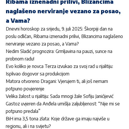
Ribama iznenadni prilivi, Blizancima
naglašeno nerviranje vezano za posao,
a Vama?
Dnevni horoskop za srijedu, 9. juli 2025: Škorpiji dan na
poslu odličan, Ribama iznenadni prilivi, Blizancima naglašeno
nerviranje vezano za posao, a Vama?
Nedim Sladić prognozira: Grmljavina na pauzi, sunce na
probnom radu!
Evo koliko je novca Terza izvukao za svoj rad u rijalitiju:
Isplivao dogovor sa produkcijom
Matora otvoreno Dragani: Vjerujem ti, ali još nemam
potpuno povjerenje
Velika žalost u rijalitiju: Sada mnogi žale Sofiju Janićijević
Gastoz uvjeren da Anđela umišlja zaljubljenost: “Nije mi se
potpuno predala”
BiH ima 3,5 tona zlata: Koje države ga imaju najviše u
regionu, ali i na svijetu?