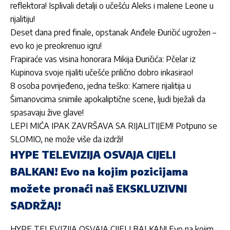
reflektora! Isplivali detalji o učešću Aleks i malene Leone u
rijalitiju!
Deset dana pred finale, opstanak Anđele Đuričić ugrožen –
evo ko je preokrenuo igru!
Frapiraće vas visina honorara Mikija Đuričića: Pčelar iz
Kupinova svoje rijaliti učešće prilično dobro inkasirao!
8 osoba povrijeđeno, jedna teško: Kamere rijalitija u
Šimanovcima snimile apokaliptične scene, ljudi bježali da
spasavaju žive glave!
LEPI MIĆA IPAK ZAVRŠAVA SA RIJALITIJEM! Potpuno se
SLOMIO, ne može više da izdrži!
HYPE TELEVIZIJA OSVAJA CIJELI
BALKAN! Evo na kojim pozicijama
možete pronaći naš EKSKLUZIVNI
SADRŽAJ!
HYPE TELEVIZIJA OSVAJA CIJELI BALKAN! Evo na kojim