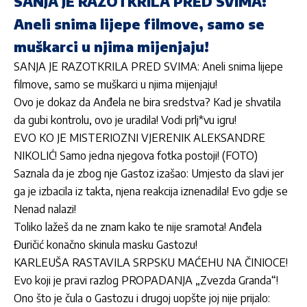
SANJA JE RAZOTKRILA PRED SVIMA:
Aneli snima lijepe filmove, samo se
muškarci u njima mijenjaju!
SANJA JE RAZOTKRILA PRED SVIMA: Aneli snima lijepe
filmove, samo se muškarci u njima mijenjaju!
Ovo je dokaz da Anđela ne bira sredstva? Kad je shvatila
da gubi kontrolu, ovo je uradila! Vodi prlj*vu igru!
EVO KO JE MISTERIOZNI VJERENIK ALEKSANDRE
NIKOLIĆ! Samo jedna njegova fotka postoji! (FOTO)
Saznala da je zbog nje Gastoz izašao: Umjesto da slavi jer
ga je izbacila iz takta, njena reakcija iznenadila! Evo gdje se
Nenad nalazi!
Toliko lažeš da ne znam kako te nije sramota! Anđela
Đuričić konačno skinula masku Gastozu!
KARLEUŠA RASTAVILA SRPSKU MAĆEHU NA ČINIOCE!
Evo koji je pravi razlog PROPADANJA „Zvezda Granda“!
Ono što je čula o Gastozu i drugoj uopšte joj nije prijalo: