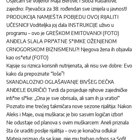
Osjećam se voljeno! Maja Berović i Sloba Radanović
zajedno: Pjevačica za 38. rođendan sve iznijela u javnost!
PRODUKCIJA NAMJEŠTA POBJEDU OVOJ RIJALITI
UČESNICI! Voditeljka joj dala INSTRUKCIJE uživo u
programu – ovo je GREŠKOM EMITOVANO! (FOTO)
ANĐELA SLALA PRI*ATNE S*IMKE OŽENJENOM
CRNOGORSKOM BIZNISMENU?! Njegova žena ih objavila
kao os*etu! (FOTO)
Kajsije su riznica korisnih nutrijenata, ali nisu sve dobre: Evo
kako da prepoznate “loše”!
SKANDALOZNO OGLAŠAVANJE BIVŠEG DEČKA
ANĐELE ĐURIČIĆ! Tvrdi da posjeduje njihove zajedničke
inti*ne sl*ke: „Ona je sve obrisala, ali sam ih ja vratio!“
Poznato ime trećeg takmičara nove sezone rijalitija: Nakon
Aleks i Maje, ovaj muškarac je bio sasvim logičan izbor!
Ne odustaje od planova s ovim muškarcem: Aneli priznala
šta će uraditi poslije rijalitija – ovo je konačna odluka!
Mateja priznao da se kaje, nije mu trebao odnos sa Sofi!