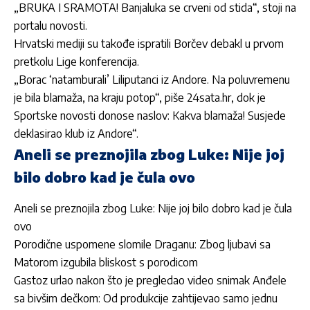
„BRUKA I SRAMOTA! Banjaluka se crveni od stida“, stoji na
portalu novosti.
Hrvatski mediji su takođe ispratili Borčev debakl u prvom
pretkolu Lige konferencija.
„Borac ‘natamburali’ Liliputanci iz Andore. Na poluvremenu
je bila blamaža, na kraju potop“, piše 24sata.hr, dok je
Sportske novosti donose naslov: Kakva blamaža! Susjede
deklasirao klub iz Andore“.
Aneli se preznojila zbog Luke: Nije joj
bilo dobro kad je čula ovo
Aneli se preznojila zbog Luke: Nije joj bilo dobro kad je čula
ovo
Porodične uspomene slomile Draganu: Zbog ljubavi sa
Matorom izgubila bliskost s porodicom
Gastoz urlao nakon što je pregledao video snimak Anđele
sa bivšim dečkom: Od produkcije zahtijevao samo jednu