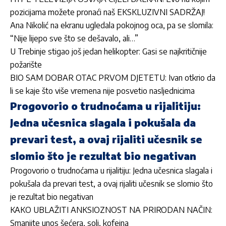
pozicijama možete pronaći naš EKSKLUZIVNI SADRŽAJ!
Ana Nikolić na ekranu ugledala pokojnog oca, pa se slomila:
“Nije lijepo sve što se dešavalo, ali…”
U Trebinje stigao još jedan helikopter: Gasi se najkritičnije
požarište
BIO SAM DOBAR OTAC PRVOM DJETETU: Ivan otkrio da
li se kaje što više vremena nije posvetio nasljednicima
Progovorio o trudnoćama u rijalitiju:
Jedna učesnica slagala i pokušala da
prevari test, a ovaj rijaliti učesnik se
slomio što je rezultat bio negativan
Progovorio o trudnoćama u rijalitiju: Jedna učesnica slagala i
pokušala da prevari test, a ovaj rijaliti učesnik se slomio što
je rezultat bio negativan
KAKO UBLAŽITI ANKSIOZNOST NA PRIRODAN NAČIN:
Smanjite unos šećera, soli, kofeina