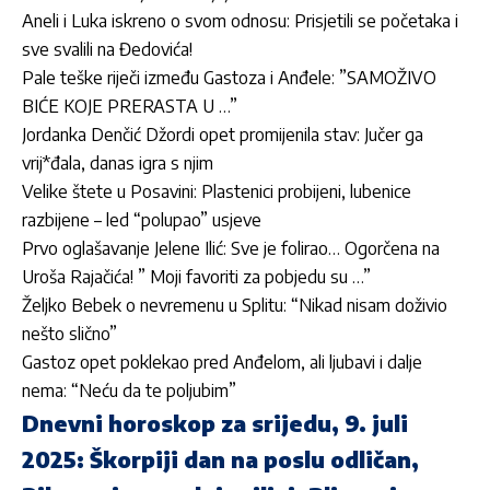
Aneli i Luka iskreno o svom odnosu: Prisjetili se početaka i
sve svalili na Đedovića!
Pale teške riječi između Gastoza i Anđele: ”SAMOŽIVO
BIĆE KOJE PRERASTA U …”
Jordan­ka Denčić Džordi opet promijenila stav: Jučer ga
vrij*đala, danas igra s njim
Velike štete u Posavini: Plastenici probijeni, lubenice
razbijene – led “polupao” usjeve
Prvo oglašavanje Jelene Ilić: Sve je folirao… Ogorčena na
Uroša Rajačića! ” Moji favoriti za pobjedu su …”
Željko Bebek o nevremenu u Splitu: “Nikad nisam doživio
nešto slično”
Gastoz opet poklekao pred Anđelom, ali ljubavi i dalje
nema: “Neću da te poljubim”
Dnevni horoskop za srijedu, 9. juli
2025: Škorpiji dan na poslu odličan,