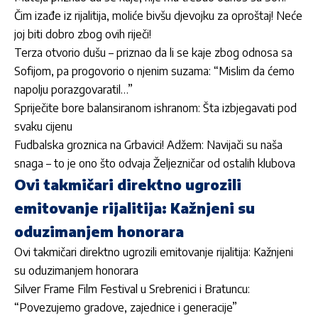
Čim izađe iz rijalitija, moliće bivšu djevojku za oproštaj! Neće
joj biti dobro zbog ovih riječi!
Terza otvorio dušu – priznao da li se kaje zbog odnosa sa
Sofijom, pa progovorio o njenim suzama: “Mislim da ćemo
napolju porazgovaratil…”
Spriječite bore balansiranom ishranom: Šta izbjegavati pod
svaku cijenu
Fudbalska groznica na Grbavici! Adžem: Navijači su naša
snaga – to je ono što odvaja Željezničar od ostalih klubova
Ovi takmičari direktno ugrozili
emitovanje rijalitija: Kažnjeni su
oduzimanjem honorara
Ovi takmičari direktno ugrozili emitovanje rijalitija: Kažnjeni
su oduzimanjem honorara
Silver Frame Film Festival u Srebrenici i Bratuncu:
“Povezujemo gradove, zajednice i generacije”