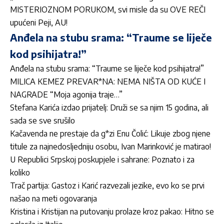
MISTERIOZNOM PORUKOM, svi misle da su OVE REČI
upućeni Peji, AU!
Anđela na stubu srama: “Traume se liječe
kod psihijatra!”
Anđela na stubu srama: “Traume se liječe kod psihijatra!”
MILICA KEMEZ PREVAR*NA: NEMA NIŠTA OD KUĆE I
NAGRADE “Moja agonija traje…”
Stefana Karića izdao prijatelj: Druži se sa njim 15 godina, ali
sada se sve srušilo
Kačavenda ne prestaje da g*zi Enu Čolić: Likuje zbog njene
titule za najnedosljedniju osobu, Ivan Marinković je matirao!
U Republici Srpskoj poskupjele i sahrane: Poznato i za
koliko
Trač partija: Gastoz i Karić razvezali jezike, evo ko se prvi
našao na meti ogovaranja
Kristina i Kristijan na putovanju prolaze kroz pakao: Hitno se