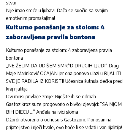
stvar
Nije imao sreće u ljubavi: Dača se suočio sa svojim
emotivnim promašajima!
Kulturno ponašanje za stolom: 4
zaboravljena pravila bontona
Kulturno ponašanje za stolom: 4 zaboravljena pravila
bontona
„NE ŽELIM DA UDIŠEM SMR*D DRUGIH LJUDI“ Drug
Maje Marinković OČAJAN jer ona ponovo ulazi u RIJALITI
SVE JE RADILA IZ KORISTI! Učesnica šutnula dečka pred
kraj rijalitija
Ovi mirisi privlače zmije: Riješite ih se odmah
Gastoz kroz suze progovorio o bivšoj djevojci: “SA NJOM
BIH DJECU …” Anđela na ivici sloma
Džordi otvoreno o odnosu s Gastozom: Ponosan na
prijateljstvo i riječi hvale, evo hoće li se viđati i van rijalitija!