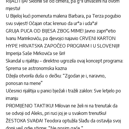
RIJALITIJA! Sklonili se od cimera, pa g*li uhvaćeni na ovom
mjestu!
U Bijeloj kući pomenuta malena Barbara, pa Terza pogubio
svu svijest! Očajan otac krenuo da ur*a i uda*a!
GRUJA PUCA OD BIJESA ZBOG MIME! Javno zapri*etio
Ivanu Marinkoviću, pa djevojci najavio CRVENI KARTON
HYPE HRVATSKA ZAPOČEO PROGRAM I U SLOVENIJI!
Imperija Saše Mirkovića se širi!
Skandal u rijalitiju – direktno ugrozila ovaj koncept programa:
Sprema se astronomska kazna
Džejla otvorila dušu o dečku: “Zgodan je i, naravno,
ponosan na mene”
Učesnici rijalitija u panici bježali i tražili zaklon: Sve letjelo po
imanju
PROMIJENIO TAKTIKU! Milovan ne želi ni na trenutak da
se odvoji od Aleks, pri ruci joj je u svakom trenutku!
ŽESTOKA SVAĐA! Teodora optužila Slađu da ostavlja svoj
donji veš gdje stigne: “Ne nosim gaće “