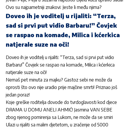
Ovo su najpametniji znakovi: Jeste li među njima?
Doveo ih je voditelj u rijaliti: “Terza,
sad si prvi put vidio Barbaru!” Čovjek
se raspao na komade, Milica i kćerkica
natjerale suze na oči!
Doveo ih je voditelj u rijaliti: “Terza, sad si prvi put vidio
Barbaru!” Čovjek se raspao na komade, Milica i kćerkica
natjerale suze na oči!
Nemaš pet minuta za majku? Gastoz sebi ne može da
oprosti što ovo nije uradio prije majčine smrti! Priznao još
jedan poraz!
Koje greške roditelja dovode do tvrdoglavosti kod djece
DRAMA U DOMU ANELI AHMIĆ! Jasmina VAN SEBE
zbog njenog pomirenja sa Lukom, ne može da se smiri
Ulazi u rijaliti sa malim djetetom, u zračenje od 5000