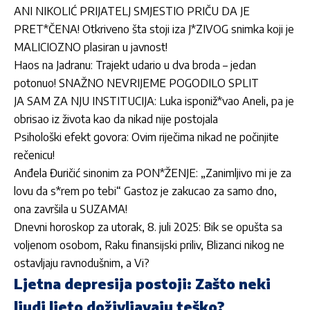
ANI NIKOLIĆ PRIJATELJ SMJESTIO PRIČU DA JE
PRET*ČENA! Otkriveno šta stoji iza J*ZIVOG snimka koji je
MALICIOZNO plasiran u javnost!
Haos na Jadranu: Trajekt udario u dva broda – jedan
potonuo! SNAŽNO NEVRIJEME POGODILO SPLIT
JA SAM ZA NJU INSTITUCIJA: Luka isponiž*vao Aneli, pa je
obrisao iz života kao da nikad nije postojala
Psihološki efekt govora: Ovim riječima nikad ne počinjite
rečenicu!
Anđela Đuričić sinonim za PON*ŽENJE: „Zanimljivo mi je za
lovu da s*rem po tebi“ Gastoz je zakucao za samo dno,
ona završila u SUZAMA!
Dnevni horoskop za utorak, 8. juli 2025: Bik se opušta sa
voljenom osobom, Raku finansijski priliv, Blizanci nikog ne
ostavljaju ravnodušnim, a Vi?
Ljetna depresija postoji: Zašto neki
ljudi ljeto doživljavaju teško?