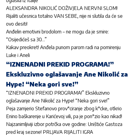
oglasila iz Italije
ALEKSANDRA NIKOLIĆ DOŽIVJELA NERVNI SLOM!
Rijaliti učesnica totalno VAN SEBE, nije ni slutila da će se
ovo desiti!
Anđelin emotivni brodolom – ne mogu da je smire:
“Osijedićeš sa 30…”
Kakav preokret! Anđela punom parom radi na pomirenju
Luke i Aneli
“IZNENADNI PREKID PROGRAMA!”
Ekskluzivno oglašavanje Ane Nikolić za
Hype! “Neka gori sve!”
“IZNENADNI PREKID PROGRAMA!” Ekskluzivno
oglašavanje Ane Nikolić za Hype! “Neka gori sve!”
Peja zamjerio Stefanovo prov*ciranje zbog k*cke, otkrio
Enino baškarenje u Karićevoj vili, pa je pon*zio kao nikad!
Najzanimljiviji izbor potrčka ove godine: Uništiće Gastoza
pred kraj sezone! PRLJAVA RIJALITI IGRA