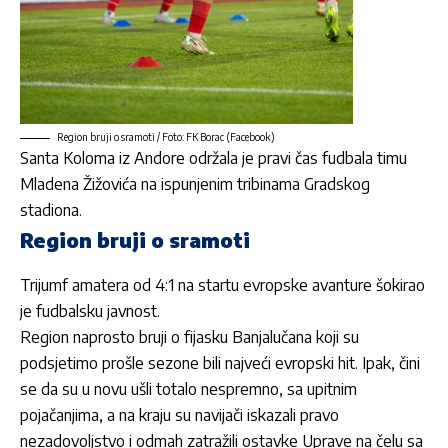
Region bruji o sramoti / Foto: FK Borac (Facebook)
Santa Koloma iz Andore održala je pravi čas fudbala timu
Mladena Žižovića na ispunjenim tribinama Gradskog
stadiona.
Region bruji o sramoti
Trijumf amatera od 4:1 na startu evropske avanture šokirao
je fudbalsku javnost.
Region naprosto bruji o fijasku Banjalučana koji su
podsjetimo prošle sezone bili najveći evropski hit. Ipak, čini
se da su u novu ušli totalo nespremno, sa upitnim
pojačanjima, a na kraju su navijači iskazali pravo
nezadovoljstvo i odmah zatražili ostavke Uprave na čelu sa