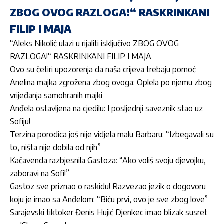
ZBOG OVOG RAZLOGA!“ RASKRINKANI
FILIP I MAJA
“Aleks Nikolić ulazi u rijaliti isključivo ZBOG OVOG
RAZLOGA!“ RASKRINKANI FILIP I MAJA
Ovo su četiri upozorenja da naša crijeva trebaju pomoć
Anelina majka zgrožena zbog ovoga: Oplela po njemu zbog
vrijeđanja samohranih majki
Anđela ostavljena na cjedilu: I posljednji saveznik stao uz
Sofiju!
Terzina porodica još nije vidjela malu Barbaru: “Izbegavali su
to, ništa nije dobila od njih”
Kačavenda razbjesnila Gastoza: “Ako voliš svoju djevojku,
zaboravi na Sofi!”
Gastoz sve priznao o raskidu! Razvezao jezik o dogovoru
koju je imao sa Anđelom: “Biću prvi, ovo je sve zbog love”
Sarajevski tiktoker Đenis Hujić Djenkec imao blizak susret