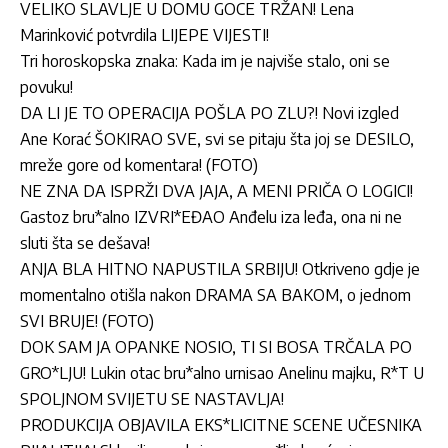
VELIKO SLAVLJE U DOMU GOCE TRŽAN! Lena
Marinković potvrdila LIJEPE VIJESTI!
Tri horoskopska znaka: Kada im je najviše stalo, oni se
povuku!
DA LI JE TO OPERACIJA POŠLA PO ZLU?! Novi izgled
Ane Korać ŠOKIRAO SVE, svi se pitaju šta joj se DESILO,
mreže gore od komentara! (FOTO)
NE ZNA DA ISPRŽI DVA JAJA, A MENI PRIČA O LOGICI!
Gastoz bru*alno IZVRI*EĐAO Anđelu iza leđa, ona ni ne
sluti šta se dešava!
ANJA BLA HITNO NAPUSTILA SRBIJU! Otkriveno gdje je
momentalno otišla nakon DRAMA SA BAKOM, o jednom
SVI BRUJE! (FOTO)
DOK SAM JA OPANKE NOSIO, TI SI BOSA TRČALA PO
GRO*LJU! Lukin otac bru*alno urnisao Anelinu majku, R*T U
SPOLJNOM SVIJETU SE NASTAVLJA!
PRODUKCIJA OBJAVILA EKS*LICITNE SCENE UČESNIKA