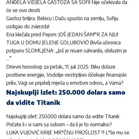
ANĐELA VIDJELA GASTOZA SA SOFI! Nije očekivala da
će se ovo desiti
Gastoz briljira: Bebicu i Daču spustio na zemlju, Sofiju
uzdigao do zvijezda!
Ena klečala pred Pejom: JOŠ JEDAN ŠAM*R ZA NJU!
TUGA U DOMU JELENE GOLUBOVIĆ! Bivša učesnica
potpuno SLOMLJENA: „Još je nisam sahranila, obilazim je
…”
Dnevni horoskop za petak, 11. juli 2025: Biku dolaze
pozitivne energije, Vodolije nestrpljivo iščekuje finansijski
priliv, Vagi se prijatelj miješa u emotivni odnos, a Vama?
Najskuplji izlet: 250.000 dolara samo
da vidite Titanik
Najskuplji izlet: 250.000 dolara samo da vidite Titanik
Pričate li i vi sami sa sobom – da li je to normalno?
LUKA VUJOVIĆ KRIJE MR*ČNU PROŠLOST?! L*še mu se