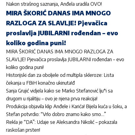
Nakon strašnog saznanja, Anđela uradila OVO!
MIRA ŠKORIĆ DANAS IMA MNOGO
RAZLOGA ZA SLAVLJE! Pjevačica
proslavlja JUBILARNI rođendan – evo
koliko godina puni!
MIRA ŠKORIĆ DANAS IMA MNOGO RAZLOGA ZA
SLAVLJE! Pjevačica proslavlja JUBILARNI rođendan – evo
koliko godina puni!
Historijski dan za oboljele od multipla skleroze: Lista
čekanja u FBiH konačno ukinuta!đ
Sanja Grujić vidjela kako se Marko Stefanović lju*i sa
drugom u rijalitiju – ovo je njena prva reakcija!
Produkcija objavila klip Anđele i Karića! Bijela kuća u šoku, a
Stefan potvrdio: “Vrlo dobro znamo kako smo…”
Rekla je “DA”: Udaje se Aleksandra Nikolić – pokazala
raskošan prsten!