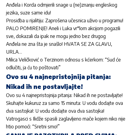
Anđela i Korda odmjerili snage u (ne)znanju engleskog
jezika, suze same idu!
Prosidba u rijalitiju: Zaprošena učesnica uživo u programu!
PALO POMIRENJE! Aneli i Luka vr*lom akcijom pogazili
sve, dokazali da ipak ne mogu jedno bez drugog
Anđela ne zna šta je snašlo! HVATA SE ZA GLAVU,
URLA…
Milica Veličković o Terzinom odnosu s kćerkom: “Sud će
odlučiti, ja ću to poštovati”
Ovo su 4 najnepristojnija pitanja:
Nikad ih ne postavljajte!
Ovo su 4 najnepristojnija pitanja: Nikad ih ne postavljajte!
Skuhajte kukuruz za samo 15 minuta: U vodu dodajte ova
dva sastojka!: U vodu dodajte ova dva sastojka!
Vatrogasci s Ilidže spasili zaglavljeno mače kojem niko nije
htio pomoći: “Sretni smo!”