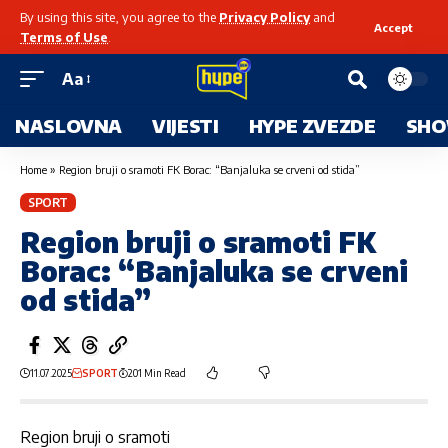
By using this site, you agree to the
Privacy Policy
and
Accept
Terms of Use
.
Aa
NASLOVNA
VIJESTI
HYPE ZVEZDE
SHO
Home
»
Region bruji o sramoti FK Borac: “Banjaluka se crveni od stida”
SPORT
Region bruji o sramoti FK
Borac: “Banjaluka se crveni
od stida”
11.07.2025
SPORT
201 Min Read
Region bruji o sramoti