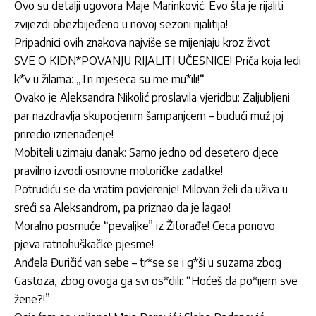
Ovo su detalji ugovora Maje Marinković: Evo šta je rijaliti
zvijezdi obezbijeđeno u novoj sezoni rijalitija!
Pripadnici ovih znakova najviše se mijenjaju kroz život
SVE O KIDN*POVANJU RIJALITI UČESNICE! Priča koja ledi
k*v u žilama: „Tri mjeseca su me mu*ili!“
Ovako je Aleksandra Nikolić proslavila vjeridbu: Zaljubljeni
par nazdravlja skupocjenim šampanjcem – budući muž joj
priredio iznenađenje!
Mobiteli uzimaju danak: Samo jedno od desetero djece
pravilno izvodi osnovne motoričke zadatke!
Potrudiću se da vratim povjerenje! Milovan želi da uživa u
sreći sa Aleksandrom, pa priznao da je lagao!
Moralno posrnuće “pevaljke” iz Žitorađe! Ceca ponovo
pjeva ratnohuškačke pjesme!
Anđela Đuričić van sebe – tr*se se i g*ši u suzama zbog
Gastoza, zbog ovoga ga svi os*dili: “Hoćeš da po*ijem sve
žene?!”