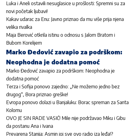
Luka i Aneli ostavili nesuglasice u prošlosti: Spremni su za
novi početak ljubavi!
Kakav udarac za Enu: Javno priznao da mu više prija njena
velika rivalka
Maja Berović otkrila istinu o odnosu s Jalom Bratom i
Bubom Korelijem
Marko Đedović zavapio za podrškom:
Neophodna je dodatna pomoć
Marko Đedović zavapio za podrškom: Neophodna je
dodatna pomoć
Terza i Sofija ponovo zajedno: „Ne možemo jedno bez
drugog“, Bora priznao greške!
Evropa ponovo dolazi u Banjaluku: Borac spreman za Santa
Kolomu
OVO JE SIN RADE VASIĆ! Mile nije podržavao Miku i Gibu
da postanu Ana i Ivana
Prevarena Stanija: Asmin joj sve ovo radio iza leđa!?