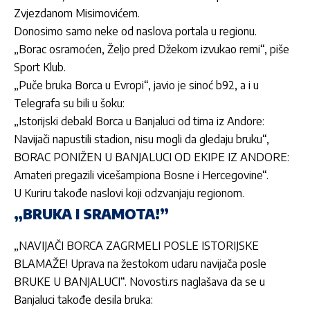
Zvjezdanom Misimovićem.
Donosimo samo neke od naslova portala u regionu.
„Borac osramoćen, Željo pred Džekom izvukao remi“, piše
Sport Klub.
„Puče bruka Borca u Evropi“, javio je sinoć b92, a i u
Telegrafa su bili u šoku:
„Istorijski debakl Borca u Banjaluci od tima iz Andore:
Navijači napustili stadion, nisu mogli da gledaju bruku“,
BORAC PONIŽEN U BANJALUCI OD EKIPE IZ ANDORE:
Amateri pregazili vicešampiona Bosne i Hercegovine“.
U Kuriru takođe naslovi koji odzvanjaju regionom.
„BRUKA I SRAMOTA!”
„NAVIJAČI BORCA ZAGRMELI POSLE ISTORIJSKE
BLAMAŽE! Uprava na žestokom udaru navijača posle
BRUKE U BANJALUCI“. Novosti.rs naglašava da se u
Banjaluci takođe desila bruka: