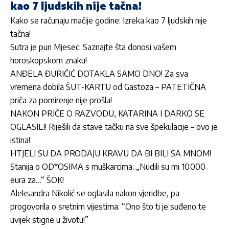
kao 7 ljudskih nije tačna!
Kako se računaju mačije godine: Izreka kao 7 ljudskih nije
tačna!
Sutra je pun Mjesec: Saznajte šta donosi vašem
horoskopskom znaku!
ANĐELA ĐURIČIĆ DOTAKLA SAMO DNO! Za sva
vremena dobila ŠUT-KARTU od Gastoza – PATETIČNA
priča za pomirenje nije prošla!
NAKON PRIČE O RAZVODU, KATARINA I DARKO SE
OGLASILI! Riješili da stave tačku na sve špekulacije – ovo je
istina!
HTJELI SU DA PRODAJU KRAVU DA BI BILI SA MNOM!
Stanija o OD*OSIMA s muškarcima: „Nudili su mi 10.000
eura za…“ ŠOK!
Aleksandra Nikolić se oglasila nakon vjeridbe, pa
progovorila o sretnim vijestima: “Ono što ti je suđeno te
uvijek stigne u životu!”