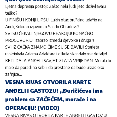
Ljetna depresija postoji: Zašto neki ljudi ljeto doživljavaju
teško?
U FINIŠU I KONJI LIPŠU! Lukin otac bru*alno uda*io na
Aneli, šokirao izjavom o Sandri Obradović!
SVI SU ČEKALI NJEGOVU REAKCIJU! KONAČNO
PROGOVORIO! Izabrao između djevojke i druga?!
SVI IZ ČAČKA ZNAMO ČIME SU SE BAVILI! Starleta
raskrinkala Adama Adaktara i otkrila skandalozne detalje!
KETI DALA ANĐELI SAVJET ZLATA VRIJEDAN: Morala bi
malo da poradi na sebi i da prestane da bude ukras oko
za*njice…
VESNA RIVAS OTVORILA KARTE
ANĐELI I GASTOZU! „Đuričićeva ima
problem sa ZAČEĆEM, moraće i na
OPERACIJU! (VIDEO)
VESNA RIVAS OTVORILA KARTE ANĐELI I GASTOZU!