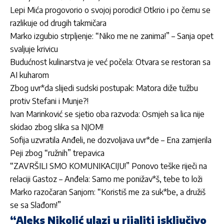
Lepi Mića progovorio o svojoj porodici! Otkrio i po čemu se
razlikuje od drugih takmičara
Marko izgubio strpljenje: “Niko me ne zanima!” – Sanja opet
svaljuje krivicu
Budućnost kulinarstva je već počela: Otvara se restoran sa
AI kuharom
Zbog uvr*da slijedi sudski postupak: Matora diže tužbu
protiv Stefani i Munje?!
Ivan Marinković se sjetio oba razvoda: Osmjeh sa lica nije
skidao zbog slika sa NJOM!
Sofija uzvratila Anđeli, ne dozvoljava uvr*de – Ena zamjerila
Peji zbog “ružnih” trepavica
“ZAVRŠILI SMO KOMUNIKACIJU!” Ponovo teške riječi na
relaciji Gastoz – Anđela: Samo me ponižav*š, tebe to loži
Marko razočaran Sanjom: “Koristiš me za suk*be, a družiš
se sa Slađom!”
“Aleks Nikolić ulazi u rijaliti isključivo