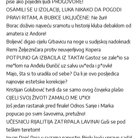
piše ako pojedini ljudi PROGOVORE!
OSAMILI SE U IZOLACIJI, LUKA NIKAKO DA POGODI
PRAVI RITAM, A BUBICE UKLJUČENE: Ne žuri!
Borac doživio najveću sramotu u historiji kluba debaklom od
amatera iz Andore!
Boljević digao cijelu Grbavicu na noge u sudijskoj nadoknadi:
Remi Željezničara protiv neuvjerljivog Kopera
POTPUNO GA IZBACILA IZ TAKTA! Gastoz se zale*io sa
me*lom na Anđelu Đuričić uz salvu uv*eda i p*ovki!
Majo, šta si to uradila od sebe? Da li je ovo posljedica
najnovije estetske korekcije?
Kristijan Golubović tvrdi da se samo ovog čovjeka plašio
CIJELI SVOJ ŽIVOT! ZAMALO ME U*IO!
Još jedan rastanak pred finale! Odnos Sanje i Marka
popucao po svim šavovima, pretužno!
UČESNICU RIJALITIJA ZATRPALA LAVINA! Guši se pod
teškim teretom!
Jovan Pejić Peja u suzama napustio Bijelu kuću upravo sada!