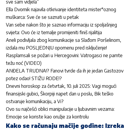
sve sam vidjela”
Ella Dvornik najavila otkrivanje identiteta mister*oznog
muškarca: Sve će se saznati u petak
Van sebe nakon što je saznao informaciju iz spoljašnjeg
svijeta: Ovo će iz temalje promijeniti finiš rijalitija
Aneli podivljala zbog komunikacije sa Slađom Poršelinom,
izdala mu POSLJEDNJU opomenu pred isključenje!
Rasplamsali se požari u Hercegovini: Vatrogasci ne pamte
težu noć (VIDEO)
ANĐELA TRUDNA!? Fanovi tvrde da ih je jedan Gastozov
potez odao! STIŽU RODE!?
Dnevni horoskop za četvrtak, 10. juli 2025: Vagi mogući
finansijski gubici, Škorpiji napet dan u poslu, Bik teško
ostvaruje komunikaciju, a Vi?
Ovo su najčešći oblici manipulacije u ljubavnim vezama:
Emocije se koriste kao oružje za kontrolu
Kako se računaju mačije godine: Izreka