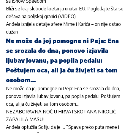
sa IShow Speedom
Bliži se kraj slobode kretanja unutar EU: Pogledajte šta se
dešava na poljskoj granici (VIDEO)
Anđela iznijela detalje afere Mime i Karića – on nije ostao
dužan
Ne može da joj pomogne ni Peja: Ena
se srozala do dna, ponovo izjavila
ljubav Jovanu, pa popila pedalu:
Poštujem oca, ali ja ću živjeti sa tom
osobom…
Ne može da joj pomogne ni Peja: Ena se srozala do dna,
ponovo izjavila ljubav Jovanu, pa popila pedalu: Poštujem
oca, ali ja ću živjeti sa tom osobom…
NEZABORAVNA NOĆ U HRVATSKOJ! ANA NIKOLIĆ
ZAPALILA MASU!
Anđela optužila Sofiju da je … “Spava preko puta mene i