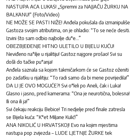
NASTUPA ACA LUKAS! „Spremni za NAJJAČU ŽURKU NA
BALKANU!“ (Foto/Video)
NE MOŽE SE PASTI NIŽE! Anđela pokušala da izmanipuliše
Gastoza svojim atributima, on je ohladio: “To se neće desiti.
Izvini što sam odbio najbolje du*e…”
OBEZBJEĐENJE HITNO ULETILO U BIJELU KUĆU!
Neviđeno na*ilje u rijalitiju! Gastoz najgore prošao! Svi su
došli do tačke pu*anja!
Anđela saznala sa kojom takmičarkom će se Gastoz oženiti
po zadatku u rijalitiju: “To radi samo da bi mene povrijedila!”
DA LI JE OVO MOGUĆE?! Svi o*leli po Aneli, čak i Luka!
Glasno i jasno, pred kamerama: “Ona je neurotična, bolesna!
Ili ona ili ja!”
Svi čekaju reakciju Bebice! Tri nedjelje pred finale zatresla
se Bijela kuća: “K*et Miljane Kulić!”
ANA NIKOLIĆ U HRVATSKOJ! Evo na kojim mjestima
nastupa pop zvijezda – LUDE LJETNJE ŽURKE tek