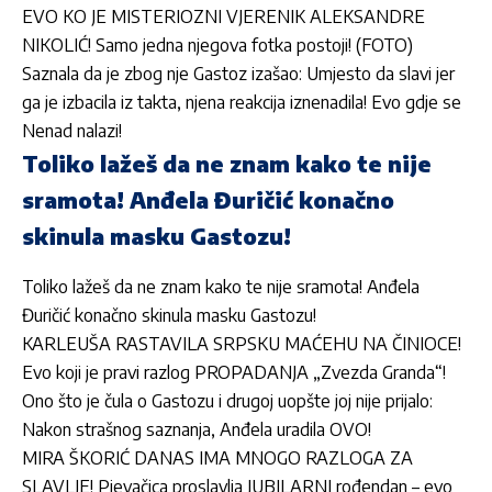
EVO KO JE MISTERIOZNI VJERENIK ALEKSANDRE
NIKOLIĆ! Samo jedna njegova fotka postoji! (FOTO)
Saznala da je zbog nje Gastoz izašao: Umjesto da slavi jer
ga je izbacila iz takta, njena reakcija iznenadila! Evo gdje se
Nenad nalazi!
Toliko lažeš da ne znam kako te nije
sramota! Anđela Đuričić konačno
skinula masku Gastozu!
Toliko lažeš da ne znam kako te nije sramota! Anđela
Đuričić konačno skinula masku Gastozu!
KARLEUŠA RASTAVILA SRPSKU MAĆEHU NA ČINIOCE!
Evo koji je pravi razlog PROPADANJA „Zvezda Granda“!
Ono što je čula o Gastozu i drugoj uopšte joj nije prijalo:
Nakon strašnog saznanja, Anđela uradila OVO!
MIRA ŠKORIĆ DANAS IMA MNOGO RAZLOGA ZA
SLAVLJE! Pjevačica proslavlja JUBILARNI rođendan – evo