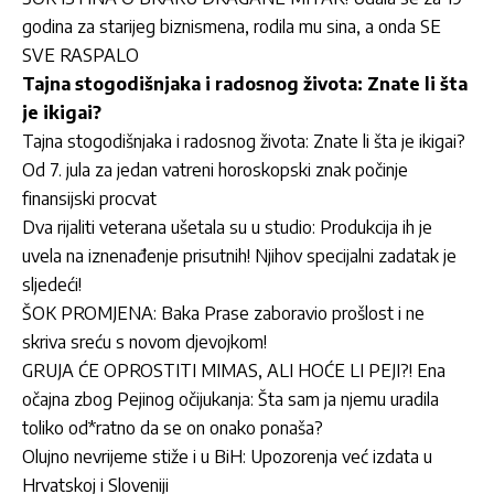
godina za starijeg biznismena, rodila mu sina, a onda SE
SVE RASPALO
Tajna stogodišnjaka i radosnog života: Znate li šta
je ikigai?
Tajna stogodišnjaka i radosnog života: Znate li šta je ikigai?
Od 7. jula za jedan vatreni horoskopski znak počinje
finansijski procvat
Dva rijaliti veterana ušetala su u studio: Produkcija ih je
uvela na iznenađenje prisutnih! Njihov specijalni zadatak je
sljedeći!
ŠOK PROMJENA: Baka Prase zaboravio prošlost i ne
skriva sreću s novom djevojkom!
GRUJA ĆE OPROSTITI MIMAS, ALI HOĆE LI PEJI?! Ena
očajna zbog Pejinog očijukanja: Šta sam ja njemu uradila
toliko od*ratno da se on onako ponaša?
Olujno nevrijeme stiže i u BiH: Upozorenja već izdata u
Hrvatskoj i Sloveniji