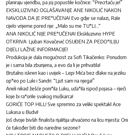
planiraju vjeridbu, pa joj popustile kočnice: “Precrtaću je!”
EKSKLUZIVNO OGLAŠAVANJE ANE NIKOLIĆ NAKON
NAVODA DA JE PRE*UČENA! Evo gdje se nalazi, Rale
cijelo vrijeme pored nje: „Malo su me TU*LI…“
ANA NIKOLIĆ NIJE PRE*UČENA! Ekskluzivno HYPE
OTKRIVA: Ljuban Kovačević OSUĐEN ZA PEDO*ILIJU
DIJELI LAŽNE INFORMACIJE!
Produkcija je dala mogućnost za Sofi Tikačenko: Ponudom
je i sama bila zbunjena, a evo da li je prihvatila!
Brutalno iskren kao i uvijek – Lepi Mića bez dlake na jeziku
op*eo po Luki i Sandri: “Ljut sam na njega!”
Aneli nikad žešće poni*ila Luku, uda*ila ispod pojasa – riječi
koje bi ra*orile svakog muškarca!
GORIĆE TOP HILL! Sve spremno za veliki spektakl Ace
Lukasa u Budvi!
Još dvoje bivših finalista rijalitija uhvaćeno na licu mjesta: Oni
će također biti dio naredne sezone?