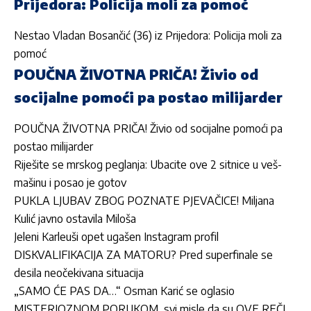
Prijedora: Policija moli za pomoć
Nestao Vladan Bosančić (36) iz Prijedora: Policija moli za
pomoć
POUČNA ŽIVOTNA PRIČA! Živio od
socijalne pomoći pa postao milijarder
POUČNA ŽIVOTNA PRIČA! Živio od socijalne pomoći pa
postao milijarder
Riješite se mrskog peglanja: Ubacite ove 2 sitnice u veš-
mašinu i posao je gotov
PUKLA LJUBAV ZBOG POZNATE PJEVAČICE! Miljana
Kulić javno ostavila Miloša
Jeleni Karleuši opet ugašen Instagram profil
DISKVALIFIKACIJA ZA MATORU? Pred superfinale se
desila neočekivana situacija
„SAMO ĆE PAS DA…“ Osman Karić se oglasio
MISTERIOZNOM PORUKOM, svi misle da su OVE REČI