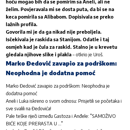
hoću mogao bih da se pomirim sa Aneli, ali ne
želim. Povjeravala mi se dosta puta, da bi se na
keca pomirila sa Alibabom. Dopisivala se preko
lažnih profila.
Govorila mi je da ga nikad nije preboljela.
Isčekivala je raskida sa Stanijom. Odatle i taj
osmjeh kad je čula za raskid. Stalno je u krevetu
gledala njihove slike i plakla
– otkrio je Uroš.
Marko Đedović zavapio za podrškom:
Neophodna je dodatna pomoć
Marko Đedović zavapio za podrškom: Neophodna je
dodatna pomoć
Aneli i Luka iskreno o svom odnosu: Prisjetili se početaka i
sve svalili na Đedovića!
Pale teške riječi između Gastoza i Anđele: ”SAMOŽIVO
BIĆE KOJE PRERASTA U …”