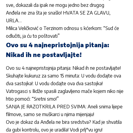
sve, dokazali da ipak ne mogu jedno bez drugog
Anđela ne zna šta je snašlo! HVATA SE ZA GLAVU,
URLA…
Milica Veličković o Terzinom odnosu s kćerkom: “Sud će
odlučiti, ja ću to poštovati”
Ovo su 4 najnepristojnija pitanja:
Nikad ih ne postavljajte!
Ovo su 4 najnepristojnija pitanja: Nikad ih ne postavljajte!
Skuhajte kukuruz za samo 15 minuta: U vodu dodajte ova
dva sastojka!: U vodu dodajte ova dva sastojka!
Vatrogasci s Ilidže spasili zaglavljeno mače kojem niko nije
htio pomoći: “Sretni smo!”
SANJA JE RAZOTKRILA PRED SVIMA: Aneli snima lijepe
filmove, samo se muškarci u njima mijenjaju!
Ovo je dokaz da Anđela ne bira sredstva? Kad je shvatila
da gubi kontrolu, ovo je uradila! Vodi prlj*vu igru!