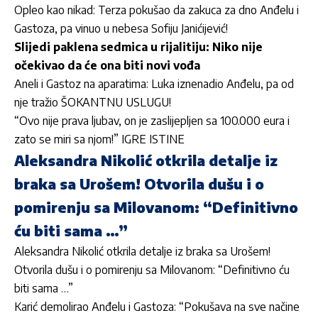
Opleo kao nikad: Terza pokušao da zakuca za dno Anđelu i
Gastoza, pa vinuo u nebesa Sofiju Janićijević!
Slijedi paklena sedmica u rijalitiju: Niko nije
očekivao da će ona biti novi vođa
Aneli i Gastoz na aparatima: Luka iznenadio Anđelu, pa od
nje tražio ŠOKANTNU USLUGU!
“Ovo nije prava ljubav, on je zaslijepljen sa 100.000 eura i
zato se miri sa njom!” IGRE ISTINE
Aleksandra Nikolić otkrila detalje iz
braka sa Urošem! Otvorila dušu i o
pomirenju sa Milovanom: “Definitivno
ću biti sama …”
Aleksandra Nikolić otkrila detalje iz braka sa Urošem!
Otvorila dušu i o pomirenju sa Milovanom: “Definitivno ću
biti sama …”
Karić demolirao Anđelu i Gastoza: “Pokušava na sve načine