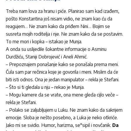
Treba nam lova za hranu i piće. Planirao sam kad izađem,
pošto Konstantina još nisam vidio, ne znam kao ću da
reagujem… Ne znam kako da priđem Nini… Bojim se
susreta mojih roditelja i nje. Ne znam kako da se postavim.
To me mori i kopka – istakao je Munja.
A onda su uslijedile šokantne informacije o
Asminu
Durdžiću
,
Staniji Dobrojević
i
Aneli Ahmić
.
– Prepoznajem ponašanje kako se ponašala prema meni.
Čula sam par rečinica koje je govorila i meni. Mislim da će
biti isti odnos. Ona je jedan manipulator – rekla je Stefani.
– Što si ti gledala u nju – rekao je Munja.
– Mogu kamere da se vrate, ona mene gleda cijlo veče –
rekla je Stefani.
– Polako se zaljubljujem u Luku. Ne znam kako da sakrijem
emocije. Sloba je nešto posebno, a Luka je neko otkriće.
Jako mi se svidio. Humor, harizma, se*sipil i novčanik.
Da