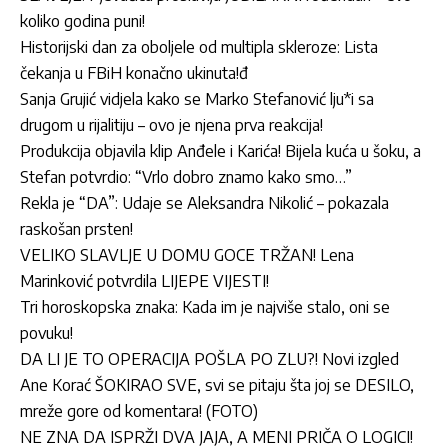
koliko godina puni!
Historijski dan za oboljele od multipla skleroze: Lista
čekanja u FBiH konačno ukinuta!đ
Sanja Grujić vidjela kako se Marko Stefanović lju*i sa
drugom u rijalitiju – ovo je njena prva reakcija!
Produkcija objavila klip Anđele i Karića! Bijela kuća u šoku, a
Stefan potvrdio: “Vrlo dobro znamo kako smo…”
Rekla je “DA”: Udaje se Aleksandra Nikolić – pokazala
raskošan prsten!
VELIKO SLAVLJE U DOMU GOCE TRŽAN! Lena
Marinković potvrdila LIJEPE VIJESTI!
Tri horoskopska znaka: Kada im je najviše stalo, oni se
povuku!
DA LI JE TO OPERACIJA POŠLA PO ZLU?! Novi izgled
Ane Korać ŠOKIRAO SVE, svi se pitaju šta joj se DESILO,
mreže gore od komentara! (FOTO)
NE ZNA DA ISPRŽI DVA JAJA, A MENI PRIČA O LOGICI!