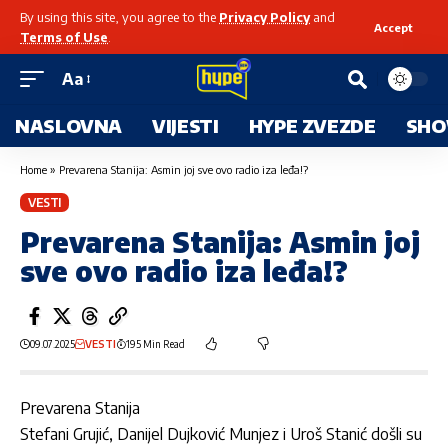
By using this site, you agree to the
Privacy Policy
and
Accept
Terms of Use
.
Aa
NASLOVNA
VIJESTI
HYPE ZVEZDE
SHO
Home
»
Prevarena Stanija: Asmin joj sve ovo radio iza leđa!?
VESTI
Prevarena Stanija: Asmin joj
sve ovo radio iza leđa!?
09.07.2025
VESTI
195 Min Read
Prevarena Stanija
Stefani Grujić,
Danijel Dujković Munjez
i
Uroš Stanić
došli su