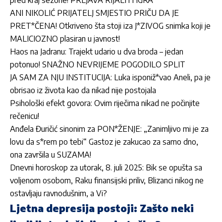
pred kraj sezone! PRLJAVA RIJALITI IGRA
ANI NIKOLIĆ PRIJATELJ SMJESTIO PRIČU DA JE
PRET*ČENA! Otkriveno šta stoji iza J*ZIVOG snimka koji je
MALICIOZNO plasiran u javnost!
Haos na Jadranu: Trajekt udario u dva broda – jedan
potonuo! SNAŽNO NEVRIJEME POGODILO SPLIT
JA SAM ZA NJU INSTITUCIJA: Luka isponiž*vao Aneli, pa je
obrisao iz života kao da nikad nije postojala
Psihološki efekt govora: Ovim riječima nikad ne počinjite
rečenicu!
Anđela Đuričić sinonim za PON*ŽENJE: „Zanimljivo mi je za
lovu da s*rem po tebi“ Gastoz je zakucao za samo dno,
ona završila u SUZAMA!
Dnevni horoskop za utorak, 8. juli 2025: Bik se opušta sa
voljenom osobom, Raku finansijski priliv, Blizanci nikog ne
ostavljaju ravnodušnim, a Vi?
Ljetna depresija postoji: Zašto neki