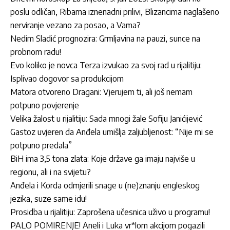
poslu odličan, Ribama iznenadni prilivi, Blizancima naglašeno
nerviranje vezano za posao, a Vama?
Nedim Sladić prognozira: Grmljavina na pauzi, sunce na
probnom radu!
Evo koliko je novca Terza izvukao za svoj rad u rijalitiju:
Isplivao dogovor sa produkcijom
Matora otvoreno Dragani: Vjerujem ti, ali još nemam
potpuno povjerenje
Velika žalost u rijalitiju: Sada mnogi žale Sofiju Janićijević
Gastoz uvjeren da Anđela umišlja zaljubljenost: “Nije mi se
potpuno predala”
BiH ima 3,5 tona zlata: Koje države ga imaju najviše u
regionu, ali i na svijetu?
Anđela i Korda odmjerili snage u (ne)znanju engleskog
jezika, suze same idu!
Prosidba u rijalitiju: Zaprošena učesnica uživo u programu!
PALO POMIRENJE! Aneli i Luka vr*lom akcijom pogazili