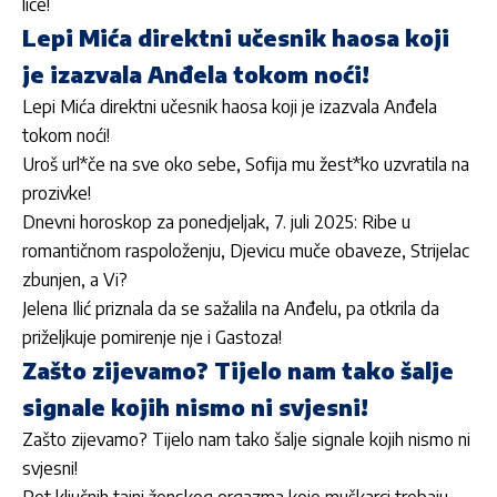
lice!
Lepi Mića direktni učesnik haosa koji
je izazvala Anđela tokom noći!
Lepi Mića direktni učesnik haosa koji je izazvala Anđela
tokom noći!
Uroš url*če na sve oko sebe, Sofija mu žest*ko uzvratila na
prozivke!
Dnevni horoskop za ponedjeljak, 7. juli 2025: Ribe u
romantičnom raspoloženju, Djevicu muče obaveze, Strijelac
zbunjen, a Vi?
Jelena Ilić priznala da se sažalila na Anđelu, pa otkrila da
priželjkuje pomirenje nje i Gastoza!
Zašto zijevamo? Tijelo nam tako šalje
signale kojih nismo ni svjesni!
Zašto zijevamo? Tijelo nam tako šalje signale kojih nismo ni
svjesni!