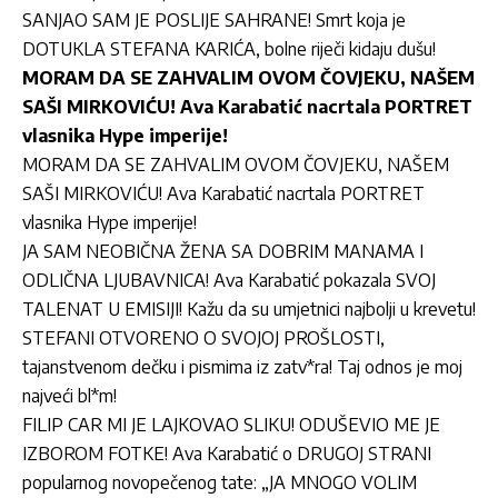
SANJAO SAM JE POSLIJE SAHRANE! Smrt koja je
DOTUKLA STEFANA KARIĆA, bolne riječi kidaju dušu!
MORAM DA SE ZAHVALIM OVOM ČOVJEKU, NAŠEM
SAŠI MIRKOVIĆU! Ava Karabatić nacrtala PORTRET
vlasnika Hype imperije!
MORAM DA SE ZAHVALIM OVOM ČOVJEKU, NAŠEM
SAŠI MIRKOVIĆU! Ava Karabatić nacrtala PORTRET
vlasnika Hype imperije!
JA SAM NEOBIČNA ŽENA SA DOBRIM MANAMA I
ODLIČNA LJUBAVNICA! Ava Karabatić pokazala SVOJ
TALENAT U EMISIJI! Kažu da su umjetnici najbolji u krevetu!
STEFANI OTVORENO O SVOJOJ PROŠLOSTI,
tajanstvenom dečku i pismima iz zatv*ra! Taj odnos je moj
najveći bl*m!
FILIP CAR MI JE LAJKOVAO SLIKU! ODUŠEVIO ME JE
IZBOROM FOTKE! Ava Karabatić o DRUGOJ STRANI
popularnog novopečenog tate: „JA MNOGO VOLIM