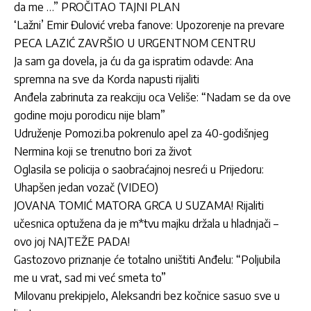
da me …” PROČITAO TAJNI PLAN
‘Lažni’ Emir Đulović vreba fanove: Upozorenje na prevare
PECA LAZIĆ ZAVRŠIO U URGENTNOM CENTRU
Ja sam ga dovela, ja ću da ga ispratim odavde: Ana
spremna na sve da Korda napusti rijaliti
Anđela zabrinuta za reakciju oca Veliše: “Nadam se da ove
godine moju porodicu nije blam”
Udruženje Pomozi.ba pokrenulo apel za 40-godišnjeg
Nermina koji se trenutno bori za život
Oglasila se policija o saobraćajnoj nesreći u Prijedoru:
Uhapšen jedan vozač (VIDEO)
JOVANA TOMIĆ MATORA GRCA U SUZAMA! Rijaliti
učesnica optužena da je m*tvu majku držala u hladnjači –
ovo joj NAJTEŽE PADA!
Gastozovo priznanje će totalno uništiti Anđelu: “Poljubila
me u vrat, sad mi već smeta to”
Milovanu prekipjelo, Aleksandri bez kočnice sasuo sve u