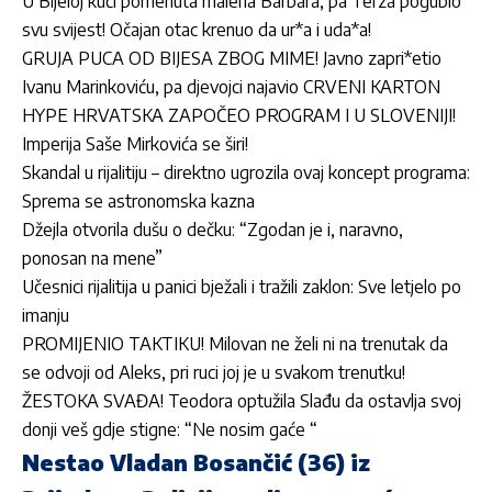
U Bijeloj kući pomenuta malena Barbara, pa Terza pogubio
svu svijest! Očajan otac krenuo da ur*a i uda*a!
GRUJA PUCA OD BIJESA ZBOG MIME! Javno zapri*etio
Ivanu Marinkoviću, pa djevojci najavio CRVENI KARTON
HYPE HRVATSKA ZAPOČEO PROGRAM I U SLOVENIJI!
Imperija Saše Mirkovića se širi!
Skandal u rijalitiju – direktno ugrozila ovaj koncept programa:
Sprema se astronomska kazna
Džejla otvorila dušu o dečku: “Zgodan je i, naravno,
ponosan na mene”
Učesnici rijalitija u panici bježali i tražili zaklon: Sve letjelo po
imanju
PROMIJENIO TAKTIKU! Milovan ne želi ni na trenutak da
se odvoji od Aleks, pri ruci joj je u svakom trenutku!
ŽESTOKA SVAĐA! Teodora optužila Slađu da ostavlja svoj
donji veš gdje stigne: “Ne nosim gaće “
Nestao Vladan Bosančić (36) iz