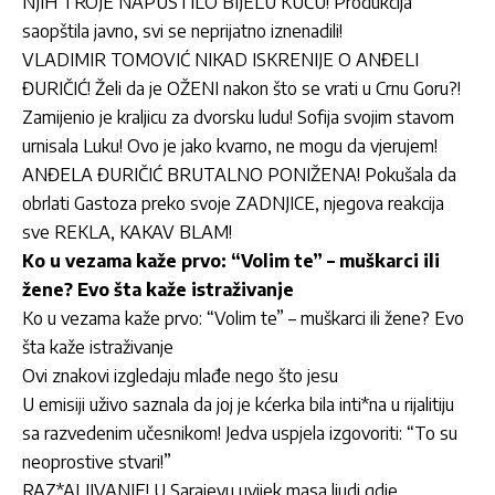
NJIH TROJE NAPUSTILO BIJELU KUĆU! Produkcija
saopštila javno, svi se neprijatno iznenadili!
VLADIMIR TOMOVIĆ NIKAD ISKRENIJE O ANĐELI
ĐURIČIĆ! Želi da je OŽENI nakon što se vrati u Crnu Goru?!
Zamijenio je kraljicu za dvorsku ludu! Sofija svojim stavom
urnisala Luku! Ovo je jako kvarno, ne mogu da vjerujem!
ANĐELA ĐURIČIĆ BRUTALNO PONIŽENA! Pokušala da
obrlati Gastoza preko svoje ZADNJICE, njegova reakcija
sve REKLA, KAKAV BLAM!
Ko u vezama kaže prvo: “Volim te” – muškarci ili
žene? Evo šta kaže istraživanje
Ko u vezama kaže prvo: “Volim te” – muškarci ili žene? Evo
šta kaže istraživanje
Ovi znakovi izgledaju mlađe nego što jesu
U emisiji uživo saznala da joj je kćerka bila inti*na u rijalitiju
sa razvedenim učesnikom! Jedva uspjela izgovoriti: “To su
neoprostive stvari!”
RAZ*ALJIVANJE! U Sarajevu uvijek masa ljudi gdje