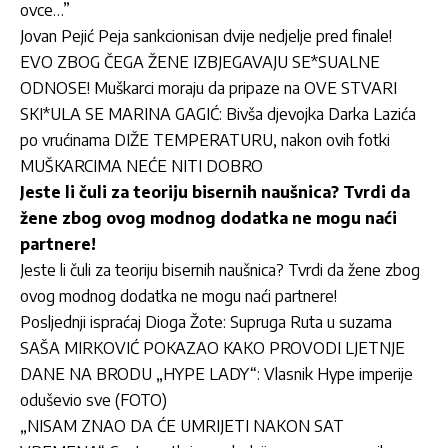
ovce…”
Jovan Pejić Peja sankcionisan dvije nedjelje pred finale!
EVO ZBOG ČEGA ŽENE IZBJEGAVAJU SE*SUALNE
ODNOSE! Muškarci moraju da pripaze na OVE STVARI
SKI*ULA SE MARINA GAGIĆ: Bivša djevojka Darka Lazića
po vrućinama DIŽE TEMPERATURU, nakon ovih fotki
MUŠKARCIMA NEĆE NITI DOBRO
Jeste li čuli za teoriju bisernih naušnica? Tvrdi da
žene zbog ovog modnog dodatka ne mogu naći
partnere!
Jeste li čuli za teoriju bisernih naušnica? Tvrdi da žene zbog
ovog modnog dodatka ne mogu naći partnere!
Posljednji ispraćaj Dioga Žote: Supruga Ruta u suzama
SAŠA MIRKOVIĆ POKAZAO KAKO PROVODI LJETNJE
DANE NA BRODU „HYPE LADY“: Vlasnik Hype imperije
oduševio sve (FOTO)
„NISAM ZNAO DA ĆE UMRIJETI NAKON SAT