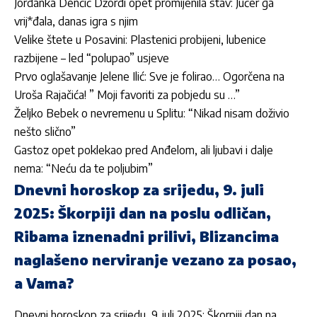
Jordan­ka Denčić Džordi opet promijenila stav: Jučer ga
vrij*đala, danas igra s njim
Velike štete u Posavini: Plastenici probijeni, lubenice
razbijene – led “polupao” usjeve
Prvo oglašavanje Jelene Ilić: Sve je folirao… Ogorčena na
Uroša Rajačića! ” Moji favoriti za pobjedu su …”
Željko Bebek o nevremenu u Splitu: “Nikad nisam doživio
nešto slično”
Gastoz opet poklekao pred Anđelom, ali ljubavi i dalje
nema: “Neću da te poljubim”
Dnevni horoskop za srijedu, 9. juli
2025: Škorpiji dan na poslu odličan,
Ribama iznenadni prilivi, Blizancima
naglašeno nerviranje vezano za posao,
a Vama?
Dnevni horoskop za srijedu, 9. juli 2025: Škorpiji dan na