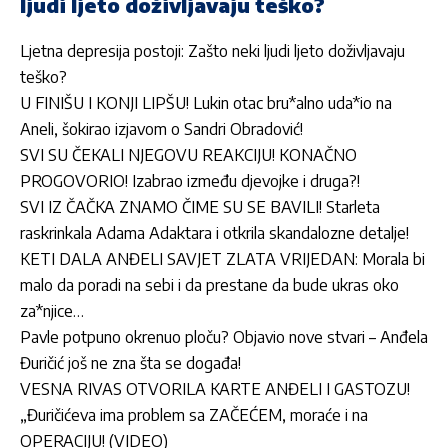
ljudi ljeto doživljavaju teško?
Ljetna depresija postoji: Zašto neki ljudi ljeto doživljavaju
teško?
U FINIŠU I KONJI LIPŠU! Lukin otac bru*alno uda*io na
Aneli, šokirao izjavom o Sandri Obradović!
SVI SU ČEKALI NJEGOVU REAKCIJU! KONAČNO
PROGOVORIO! Izabrao između djevojke i druga?!
SVI IZ ČAČKA ZNAMO ČIME SU SE BAVILI! Starleta
raskrinkala Adama Adaktara i otkrila skandalozne detalje!
KETI DALA ANĐELI SAVJET ZLATA VRIJEDAN: Morala bi
malo da poradi na sebi i da prestane da bude ukras oko
za*njice…
Pavle potpuno okrenuo ploču? Objavio nove stvari – Anđela
Đuričić još ne zna šta se događa!
VESNA RIVAS OTVORILA KARTE ANĐELI I GASTOZU!
„Đuričićeva ima problem sa ZAČEĆEM, moraće i na
OPERACIJU! (VIDEO)