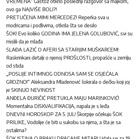
VREMENA“ Gastoz otkrio poslednji razgovor sa majkom,
ovo ga NAJVIŠE BOLI?!
PRETUČENA MIMI MERCEDEZ! Reperka sva u
modricama i podlivima, otkrila šta se desilo
ŠOK! Evo koliko GODINA IMA JELENA GOLUBOVIĆ, svi su
mislili da je mlađa
SLAĐA LAZIĆ O AFERI SA STARIJIM MUŠKARCEM!
Raskrinkani detalji o njenoj PROŠLOSTI, propašće u zemlju
od stida
„POSLIJE INTIMNOG ODNOSA SAM SE OSJEĆALA
GROZNO!“ Aleksandra Mladenović šokirala o dečku koji joj
je SKINUO NEVINOST
ANĐELA ĐURIČIĆ PRETUKLA MAJU MARINKOVIĆ!
Momentalna DISKVALIFIKACIJA, napala je s leđa
DNEVNI HOROSKOP ZA 5. JUL! Škorpije očekuju ŠOK
PRILIKE, Vodolije će biti u sukobu sa njima, a šta je sa
ostalima?
ŠOK ISTINA O BRAKU DRAGANE MITAR! Udala se za 19