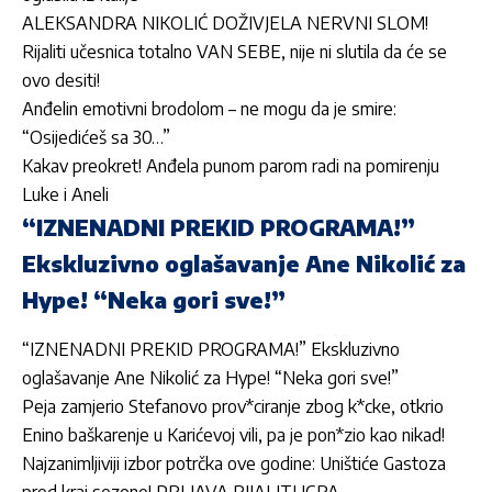
ALEKSANDRA NIKOLIĆ DOŽIVJELA NERVNI SLOM!
Rijaliti učesnica totalno VAN SEBE, nije ni slutila da će se
ovo desiti!
Anđelin emotivni brodolom – ne mogu da je smire:
“Osijedićeš sa 30…”
Kakav preokret! Anđela punom parom radi na pomirenju
Luke i Aneli
“IZNENADNI PREKID PROGRAMA!”
Ekskluzivno oglašavanje Ane Nikolić za
Hype! “Neka gori sve!”
“IZNENADNI PREKID PROGRAMA!” Ekskluzivno
oglašavanje Ane Nikolić za Hype! “Neka gori sve!”
Peja zamjerio Stefanovo prov*ciranje zbog k*cke, otkrio
Enino baškarenje u Karićevoj vili, pa je pon*zio kao nikad!
Najzanimljiviji izbor potrčka ove godine: Uništiće Gastoza