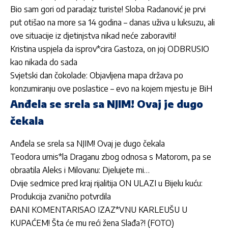
Bio sam gori od paradajz turiste! Sloba Radanović je prvi
put otišao na more sa 14 godina – danas uživa u luksuzu, ali
ove situacije iz djetinjstva nikad neće zaboraviti!
Kristina uspjela da isprov*cira Gastoza, on joj ODBRUSIO
kao nikada do sada
Svjetski dan čokolade: Objavljena mapa država po
konzumiranju ove poslastice – evo na kojem mjestu je BiH
Anđela se srela sa NJIM! Ovaj je dugo
čekala
Anđela se srela sa NJIM! Ovaj je dugo čekala
Teodora urnis*la Draganu zbog odnosa s Matorom, pa se
obraatila Aleks i Milovanu: Djelujete mi…
Dvije sedmice pred kraj rijalitija ON ULAZI u Bijelu kuću:
Produkcija zvanično potvrdila
ĐANI KOMENTARISAO IZAZ*VNU KARLEUŠU U
KUPAĆEM! Šta će mu reći žena Slađa?! (FOTO)