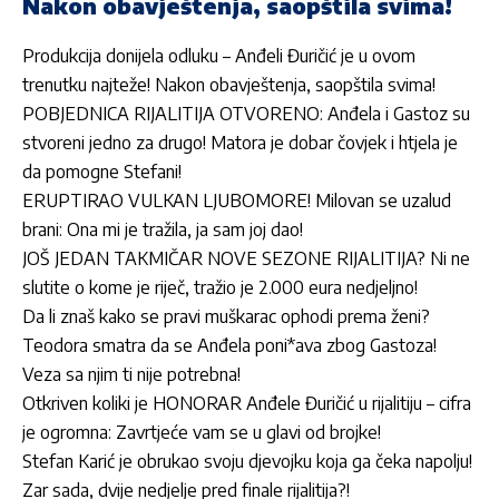
Nakon obavještenja, saopštila svima!
Produkcija donijela odluku – Anđeli Đuričić je u ovom
trenutku najteže! Nakon obavještenja, saopštila svima!
POBJEDNICA RIJALITIJA OTVORENO: Anđela i Gastoz su
stvoreni jedno za drugo! Matora je dobar čovjek i htjela je
da pomogne Stefani!
ERUPTIRAO VULKAN LJUBOMORE! Milovan se uzalud
brani: Ona mi je tražila, ja sam joj dao!
JOŠ JEDAN TAKMIČAR NOVE SEZONE RIJALITIJA? Ni ne
slutite o kome je riječ, tražio je 2.000 eura nedjeljno!
Da li znaš kako se pravi muškarac ophodi prema ženi?
Teodora smatra da se Anđela poni*ava zbog Gastoza!
Veza sa njim ti nije potrebna!
Otkriven koliki je HONORAR Anđele Đuričić u rijalitiju – cifra
je ogromna: Zavrtjeće vam se u glavi od brojke!
Stefan Karić je obrukao svoju djevojku koja ga čeka napolju!
Zar sada, dvije nedjelje pred finale rijalitija?!