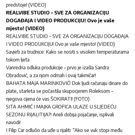
predstoje! (VIDEO)
REALVIBE STUDIO – SVE ZA ORGANIZACIJU
DOGAĐAJA I VIDEO PRODUKCIJU! Ovo je vaše
mjesto! (VIDEO)
REALVIBE STUDIO – SVE ZA ORGANIZACIJU DOGAĐAJA
I VIDEO PRODUKCIJU! Ovo je vaše mjesto! (VIDEO)
Savjeti za trudnice: Kako se nositi s visokim temperaturama
tokom ljeta
Vanredna odluka produkcije – prvo je izašla Sandra
Obradović, a za njom odmah i ovaj takmičar!
BAHATA MAJA MARINKOVIĆ! Dok ljudi računaju dinare do
plate, starleta se počastila skupocjenim Roleksom –
njegova cijena će vas ŠOKIRATI! (FOTO)
SITA AHMIĆ I MAJKA GROFICA ULAZE U SLJEDEĆU
SEZONU RIJALITIJA?! Aneli dobija pojačanje, isplivali
navodi!
I Filip Car odlučio da uđe u rijaliti: “Ako se vuk stopi među