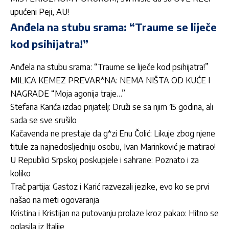
upućeni Peji, AU!
Anđela na stubu srama: “Traume se liječe
kod psihijatra!”
Anđela na stubu srama: “Traume se liječe kod psihijatra!”
MILICA KEMEZ PREVAR*NA: NEMA NIŠTA OD KUĆE I
NAGRADE “Moja agonija traje…”
Stefana Karića izdao prijatelj: Druži se sa njim 15 godina, ali
sada se sve srušilo
Kačavenda ne prestaje da g*zi Enu Čolić: Likuje zbog njene
titule za najnedosljedniju osobu, Ivan Marinković je matirao!
U Republici Srpskoj poskupjele i sahrane: Poznato i za
koliko
Trač partija: Gastoz i Karić razvezali jezike, evo ko se prvi
našao na meti ogovaranja
Kristina i Kristijan na putovanju prolaze kroz pakao: Hitno se
oglasila iz Italije