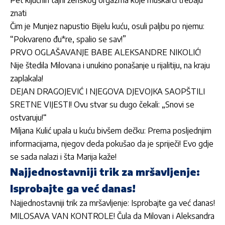
Pet ključnih tajni ženskog orgazma koje muškarci trebaju
znati
Čim je Munjez napustio Bijelu kuću, osuli paljbu po njemu:
“Pokvareno đu*re, spalio se sav!”
PRVO OGLAŠAVANJE BABE ALEKSANDRE NIKOLIĆ!
Nije štedila Milovana i unukino ponašanje u rijalitiju, na kraju
zaplakala!
DEJAN DRAGOJEVIĆ I NJEGOVA DJEVOJKA SAOPŠTILI
SRETNE VIJESTI! Ovu stvar su dugo čekali: „Snovi se
ostvaruju!“
Miljana Kulić upala u kuću bivšem dečku: Prema posljednjim
informacijama, njegov deda pokušao da je spriječi! Evo gdje
se sada nalazi i šta Marija kaže!
Najjednostavniji trik za mršavljenje:
Isprobajte ga već danas!
Najjednostavniji trik za mršavljenje: Isprobajte ga već danas!
MILOSAVA VAN KONTROLE! Čula da Milovan i Aleksandra