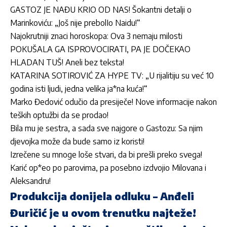
GASTOZ JE NAĐU KRIO OD NAS! Šokantni detalji o
Marinkoviću: „Još nije prebolIo Naidu!“
Najokrutniji znaci horoskopa: Ova 3 nemaju milosti
POKUŠALA GA ISPROVOCIRATI, PA JE DOČEKAO
HLADAN TUŠ! Aneli bez teksta!
KATARINA SOTIROVIĆ ZA HYPE TV: „U rijalitiju su već 10
godina isti ljudi, jedna velika ja*na kuća!“
Marko Đedović odučio da presiječe! Nove informacije nakon
teških optužbi da se prodao!
Bila mu je sestra, a sada sve najgore o Gastozu: Sa njim
djevojka može da bude samo iz koristi!
Izrečene su mnoge loše stvari, da bi prešli preko svega!
Karić op*eo po parovima, pa posebno izdvojio Milovana i
Aleksandru!
Produkcija donijela odluku – Anđeli
Đuričić je u ovom trenutku najteže!