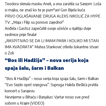
Teodora skinula masku Aneli, a ona zaratila sa Sanjom: Loša
si majka, ne znaš ko te je pum*ao! Gori Bijela kuća
PRVO OGLAŠAVANJE DRUGA ALEKS NIKOLIĆ ZA HYPE
TV: „Maja i Filip su ponovo zajedno!“
Anđela i Gastoz zapečatili svoje učešće u rijalitiju dvije
sedmice prije finala!
„RASPITIVAO SE DA LI IMAM PARA I KOLIKO MI STAN
IMA KVADRATA“ Matea Stanković otkrila šokantne stvari
o Zoli
“Bos ili Hadžija” – nova serija koja
spaja šalu, šarm i Balkan
“Bos ili Hadžija” – nova serija koja spaja šalu, šarm i Balkan
“Evo Sejdo opet snjegova”: Supruga Halida Bešlića pratila
koncert u Sarajevu
Nevrijeme u Bihaću i Banjaluci: Vjetar nosio sve pred
sobom u Krajini (VIDEO)