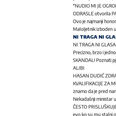
“NUDIO MI JE OGRO
ODRASLE otvorila P
Ovo je najmanji honora
Maloljetnik izboden u
NI TRAGA NI GLA
NI TRAGA NI GLASA 
Precizno, brzo i jedno
SKANDAL! Poznati pjev
ALIBI
HASAN DUDIĆ ZDRAV
KVALIFIKACIJE ZA MU
znamo da je pred na
Nekadašnji ministar u
ČESTO PRISLUŠKUJEM
evo ko su mu stalni g