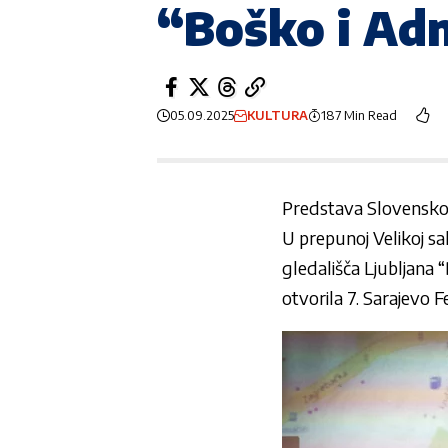
“Boško i Adm
05.09.2025
KULTURA
187 Min Read
Predstava Slovensko
U prepunoj Velikoj sa
gledališča Ljubljana “
otvorila 7. Sarajevo F