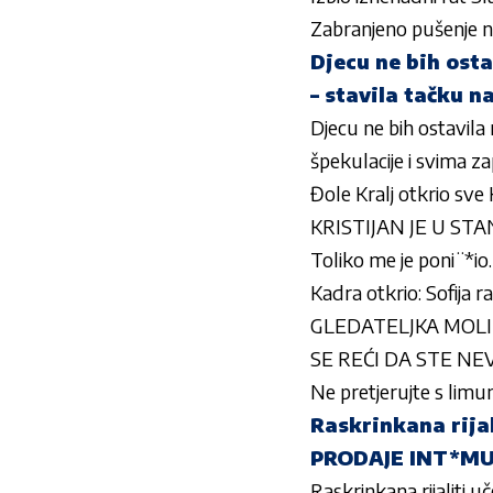
Zabranjeno pušenje n
Djecu ne bih osta
– stavila tačku n
Djecu ne bih ostavila 
špekulacije i svima za
Đole Kralj otkrio sve
KRISTIJAN JE U STANJU
Toliko me je poni¨*io
Kadra otkrio: Sofija 
GLEDATELJKA MOLI JA
SE REĆI DA STE NEV
Ne pretjerujte s lim
Raskrinkana rijal
PRODAJE INT*MU
Raskrinkana rijaliti