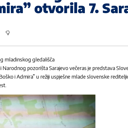
ira” otvorila 7. Sar
g mladinskog gledališča
li
Narodnog pozorišta Sarajevo
večeras je predstava Slo
Boško i Admira” u režiji uspješne mlade slovenske reditelji
est.