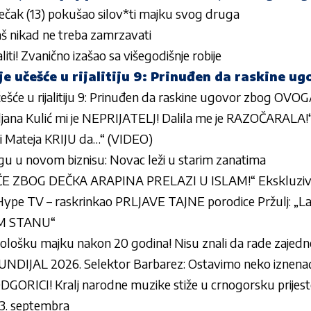
ečak (13) pokušao silov*ti majku svog druga
aš nikad ne treba zamrzavati
aliti! Zvanično izašao sa višegodišnje robije
je učešće u rijalitiju 9: Prinuđen da raskine 
ešće u rijalitiju 9: Prinuđen da raskine ugovor zbog OVO
na Kulić mi je NEPRIJATELJ! Dalila me je RAZOČARALA!“ F
i Mateja KRIJU da…“ (VIDEO)
u u novom biznisu: Novac leži u starim zanatima
E ZBOG DEČKA ARAPINA PRELAZI U ISLAM!“ Ekskluzivn
ype TV – raskrinkao PRLJAVE TAJNE porodice Pržulj: „Laž
OM STANU“
ološku majku nakon 20 godina! Nisu znali da rade zajed
NDIJAL 2026. Selektor Barbarez: Ostavimo neko iznenađe
ORICI! Kralj narodne muzike stiže u crnogorsku prijesto
13. septembra