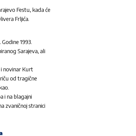
arajevo Festu, kada će
vera Frljića.
. Godine 1993.
ranog Sarajeva, ali
 i novinar Kurt
riču od tragične
ekao.
 i na blagajni
 zvaničnoj stranici
a