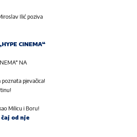
slav Ilić poziva
„HYPE CINEMA“
INEMA“ NA
oznata pjevačica!
tinu!
 Milicu i Boru!
 čaj od nje