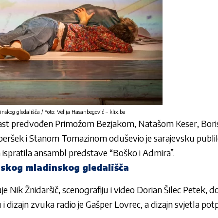
nskog gledališča / Foto: Velija Hasanbegović – klix.ba
cast predvođen Primožom Bezjakom, Natašom Keser, Bor
eršek i Stanom Tomazinom oduševio je sarajevsku publiku
 ispratila ansambl predstave “Boško i Admira”.
skog mladinskog gledališča
e Nik Žnidaršič, scenografiju i video Dorian Šilec Petek, d
i dizajn zvuka radio je Gašper Lovrec, a dizajn svjetla pot