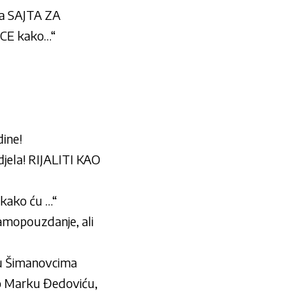
a SAJTA ZA
CE kako…“
dine!
djela! RIJALITI KAO
ako ću …“
mopouzdanje, ali
e u Šimanovcima
 Marku Đedoviću,