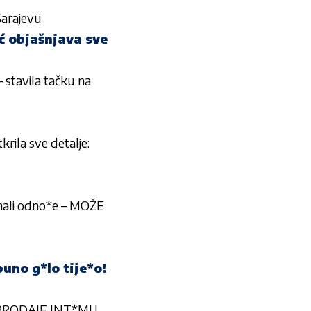
Sarajevu
ić objašnjava sve
– stavila tačku na
rila sve detalje:
mali odno*e – MOŽE
puno g*lo tije*o!
*o! PRODAJE INT*MU