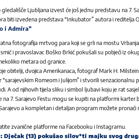
ledališče Ljubljana izvest će još jednu predstavu na 7. S
ra biti izvedena predstava “Inkubator” autora i reditelja Oli
o i Admira”
 ratna fotografija mrtvog para koji se grli na mostu Vrbanja
ić i pravoslavac Boško Brkić pokušali su pobjeći iz okupi
nekoliko metara od granice.
je obitelji, dvojica Amerikanaca, fotograf Mark H. Milstein
r “sarajevskim Romeom i Julijom” i stvorili senzacionalnu p
i. A od njihovih tijela sliku i simbol ljubavi koju je rat sasj
 na 7. Sarajevo Festu mogu se kupiti na platformi karter.ba
arajevo a kompletan i detaljan program možete pronaći na
ratite zvanične platforme na Facebooku i Instagramu.
: Dječak (13) pokušao silov*ti majku svog drug