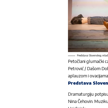
Predstava Slovenskog mladi
Petočlani glumački 
Petrović / Dašom Dob
aplauzom i ovacijama
Predstava Sloven
Dramaturgiju potpisuj
Nina Čehovin. Muziku 