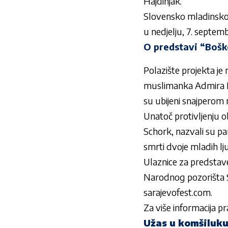
Hajdinjak.
Slovensko mladinsko g
u nedjelju, 7. septemb
O predstavi “Bošk
Polazište projekta je
muslimanka Admira Ism
su ubijeni snajperom 
Unatoč protivljenju ob
Schork, nazvali su pa
smrti dvoje mladih ljud
Ulaznice za predstave
Narodnog pozorišta S
sarajevofest.com.
Za više informacija p
Užas u komšiluku