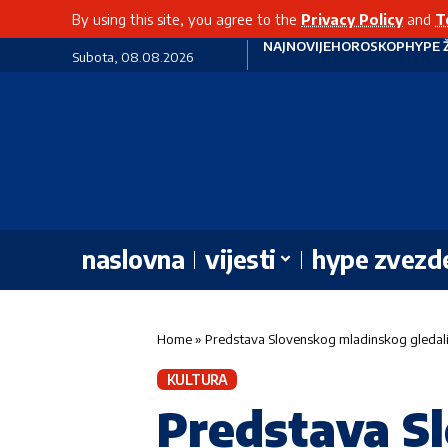
By using this site, you agree to the
Privacy Policy
and
T
NAJNOVIJE
HOROSKOP
HYPE 
Subota, 08.08.2026
naslovna
vijesti
hype zvezd
Home
»
Predstava Slovenskog mladinskog gledališ
KULTURA
Predstava S