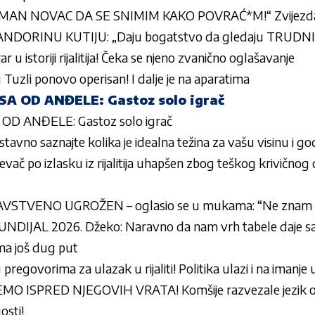
MAN NOVAC DA SE SNIMIM KAKO POVRAĆ*M!“ Zvijezd
ANDORINU KUTIJU: „Daju bogatstvo da gledaju TRUDNI
r u istoriji rijalitija! Čeka se njeno zvanično oglašavanje
 Tuzli ponovo operisan! I dalje je na aparatima
SA OD ANĐELE: Gastoz solo igrač
OD ANĐELE: Gastoz solo igrač
stavno saznajte kolika je idealna težina za vašu visinu i go
ač po izlasku iz rijalitija uhapšen zbog teškog krivičnog 
STVENO UGROŽEN – oglasio se u mukama: “Ne znam k
NDIJAL 2026. Džeko: Naravno da nam vrh tabele daje sa
ma još dug put
 pregovorima za ulazak u rijaliti! Politika ulazi i na imanj
O ISPRED NJEGOVIH VRATA! Komšije razvezale jezik o
osti!