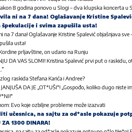
akon 8 godina ponovo u Slogi – dva klupska koncerta u 
vila ni na 7 dana! Oglašavanje Kristine Spalev
a špekulacije i svima zapušila usta!
ni na 7 dana! Oglašavanje Kristine Spalević objašnjava sve 
pušila usta!
 Kordine prljavštine, on udario na Runju
 DA VAS SLOMI! Kristina Spalević prvi put o raskidu, otk
…”
razlog raskida Stefana Karića i Andree?
NJUŠA DA JE „OT*UŠI“! „Gospođo, koliko dugo niste i
*NI!“
unom: Evo koje ozbiljne probleme može izazvati
iti učesnica, na sajtu za od*asle pokazuje pot
 ZA 1300 DINARA!
 učesnica, na sajtu za od*asle pokazuje potpuno g*lo tije