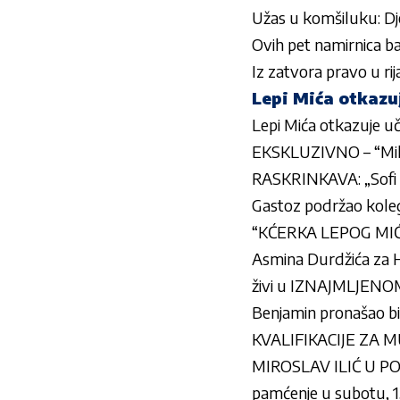
Užas u komšiluku: Dj
Ovih pet namirnica b
Iz zatvora pravo u rij
Lepi Mića otkazu
Lepi Mića otkazuje uč
EKSKLUZIVNO – “Milja
RASKRINKAVA: „Sofi 
Gastoz podržao koleg
“KĆERKA LEPOG MIĆ
Asmina Durdžića za H
živi u IZNAJMLJEN
Benjamin pronašao bi
KVALIFIKACIJE ZA MU
MIROSLAV ILIĆ U PODG
pamćenje u subotu, 