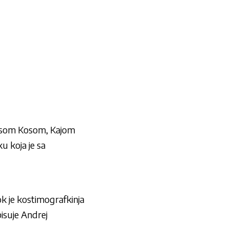
isom Kosom, Kajom
 koja je sa
ok je kostimografkinja
pisuje Andrej