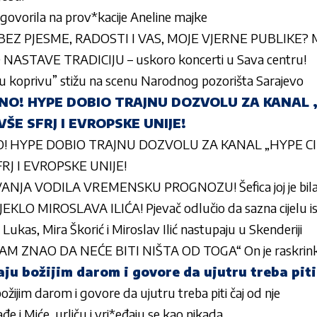
ovorila na prov*kacije Aneline majke
Z PJESME, RADOSTI I VAS, MOJE VJERNE PUBLIKE? Miro
NASTAVE TRADICIJU – uskoro koncerti u Sava centru!
u koprivu” stižu na scenu Narodnog pozorišta Sarajevo
O! HYPE DOBIO TRAJNU DOZVOLU ZA KANAL 
VŠE SFRJ I EVROPSKE UNIJE!
 HYPE DOBIO TRAJNU DOZVOLU ZA KANAL „HYPE C
FRJ I EVROPSKE UNIJE!
ANJA VODILA VREMENSKU PROGNOZU! Šefica joj je bila p
KLO MIROSLAVA ILIĆA! Pjevač odlučio da sazna cijelu is
 Lukas, Mira Škorić i Miroslav Ilić nastupaju u Skenderiji
 ZNAO DA NEĆE BITI NIŠTA OD TOGA“ On je raskrinkao
ju božijim darom i govore da ujutru treba piti
ožijim darom i govore da ujutru treba piti čaj od nje
ađe i Miće, urliču i vri*eđaju se kao nikada