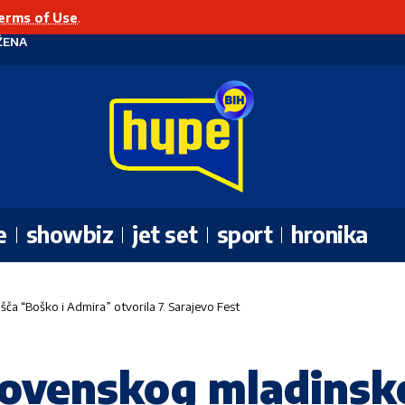
erms of Use
.
ŽENA
e
showbiz
jet set
sport
hronika
ča “Boško i Admira” otvorila 7. Sarajevo Fest
lovenskog mladinsko