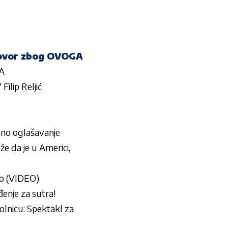
ugovor zbog OVOGA
GA
ilip Reljić
o oglašavanje
e da je u Americi,
no (VIDEO)
nje za sutra!
lnicu: Spektakl za