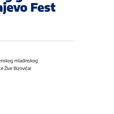
ajevo Fest
venskog mladinskog
ce Žive Bizovičar