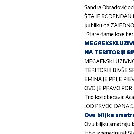
Sandra Obradović odg
ŠTA JE ROĐENDAN BE
publiku da ZAJEDNO 
“Stare dame koje ber
MEGAEKSKLUZIVN
NA TERITORIJI BI
MEGAEKSKLUZIVNO!
TERITORIJI BIVŠE S
EMINA JE PRIJE PJEV
OVO JE PRAVO PORIJE
Trio koji obećava: Aca
„OD PRVOG DANA SAM
Ovu biljku smatra
Ovu biljku smatraju b
Izbio iznenadni rat Sl