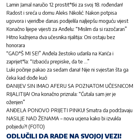
Lamin Jamal naručio 12 prostit*tki za svoj 18. rođendan!
Radost i sreća u domu Aleks Nikolić: Nakon potpisa
ugovora i vjeridbe danas podijelila najljepšu moguću vijest
Konačno lijepe vijesti za Anđelu: “Mislim da si razočaran”
Hitno kažnjena dva učesnika rijalitija: Oni ostaju bez
honorara
“GAD*Š MI SE!” Anđela žestoko udarila na Karića i
zaprijet*la: “Izbaciću prepiske, da te …”
Luki počinje pakao za sedam dana! Nije ni svjestan šta ga
čeka kad dođe kući
ĐANIJEV SIN IMAO AFERU SA POZNATOM UČESNICOM
RIJALITIJA! Ona konačno priznala: “Ćutala sam jer je
oženjen”
ANĐELA PONOVO PRIJETI PINKU! Smatra da podržavaju
NASILJE NAD ŽENAMA – nova ucjena kako bi izvukla
pobjedu?! (FOTO)
ODLUČILI DA RADE NA SVOJOJ VEZI!