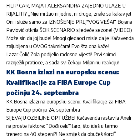
FILIP CAR, MAJA I ALEKSANDRA ZAJEDNO ULAZE U
RIJALITI? „Nije mi žao ni jedne, ni druge, znale su kakav je!
Oni i služe samo za IZNOŠENJE PRLJ*VOG VEŠA!“ Bojana
Pavlović otkrila ŠOK SCENARIO sljedeće sezone! (VIDEO)
Može sin da joj bude! Mnogi gledaoci misle da je Kačavenda
zaljubljena u OVOG takmičara! Evo šta ona kaže!
Lazar Čolić Zola podijelio radosne vijesti! Prvi snimci
raznježili pratioce, a sada svi čekaju Miljaninu reakciju!
KK Bosna izlazi na europsku scenu:
Kvalifikacije za FIBA Europe Cup
počinju 24. septembra
KK Bosna izlazi na europsku scenu: Kvalifikacije za FIBA
Europe Cup počinju 24. septembra
SIJEVAJU OZBILJNE OPTUŽBE! Kačavenda rastavila Aneli
na proste faktore: “Dođi celu*itaro, što ideš u termo
trenerci na 40 stepeni?! Ne smiješ da obučeš šorc!”