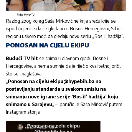
Foto: Hype TV
Razlog zbog kojeg Saša Mirković ne krije sreću krije se
ispod činjenice da će gledaoci u Bosni i Hercegovini, Srbiji i
regionu uskoro moći da gledaju novu seriju „Bos il’ hadžija“.
PONOSAN NA CIJELU EKIPU
Budući TV hit
se snima u glavnom gradu Bosne i
Hercegovine, a nema sumnje da je riječ o kvalitetnoj priči,
što se i naglašava.
„
Ponosan na cijelu ekipu@hypebih.ba na
postavljanju standarda u svakom smislu na
snimanju nove igrane serije ‘Bos il’ hadžija’ koju
snimamo u Sarajevu
„ – poručio je Saša Mirković putem
Instagram storija.