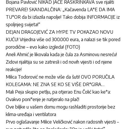
Bojana Pavlović NIKAD JAČE RASKRINKAVA sve rijaliti
PREVARE! SKANDALČINA: „Kačavenda LA*E DA IMA
TU*OR da bi izlazila napolje! Tako dobija INFORMACIJE iz
spoljnjeg svijeta!“
DEJAN DRAGOJEVIĆ ZA HYPE TV POKAZAO NOVU
KUĆU! Vrijedna više od 300.000 eura, a nalazi se tik pored
porodične – evo kako izgleda! (FOTO)
Aneli Ahmić je likovala kada je čula za Asminovu nesreću!
Zidovi rijalitija su se zatresli i od novih vijesti i od njene
reakcije!
Milica Todorović ne može više da šuti! OVO PORUČILA
KOLEGAMA: NE ZNA SE KO SE VIŠE DR*GIRA…
Mali Peja skupio petlju, pa otjerao Enu Čolić kao ke*a:
Ovakvo poni*enje je natjeralo na plač!
Ove biljke u vašem domu mogu rashladiti prostorije bez
klima-uređaja i ventilatora
Prvo oglašavanje Milice Veličković nakon radosnih vijesti –