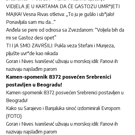
VIDJELA JE U KARTAMA DA ĆE GASTOZU UMR*JETI
MAJKA! Vesna Rivas otkriva: „To ju je gušilo i ub*jalo!
Ponavljala sam mu da…“
Anđela se pere od odnosa sa Zvezdanom: “Voljela bih da
mi se Gastoz desi opet”
TI I JA SMO ZAVRŠILI: Pukla veza Stefani i Munjeza,
pljušte uvr*de kao nikada
Goran i Nives Ivanišević uživaju u morskoj idili: Fanovi ih
nazivaju najslađim parom
Kamen-spomenik 8372 posvećen Srebrenici
postavljen u Beogradu!
Kamen-spomenik 8372 posvećen Srebrenici postavljen u
Beogradu!
Kako su Sarajevo i Banjaluka sinoć izdominirali Evropom
(FOTO)
Goran i Nives Ivanišević uživaju u morskoj idili: Fanovi ih
nazivaju najslađim parom