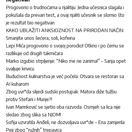
Progovorio o trudnoćama u rijalitiju: Jedna učesnica slagala i
pokušala da prevari test, a ovaj rijaliti učesnik se slomio što
je rezultat bio negativan
KAKO UBLAŽITI ANKSIOZNOST NA PRIRODAN NAČIN:
Smanjite unos šećera, soli, kofeina
Lepi Mića progovorio o svojoj porodici! Otkrio i po čemu se
razlikuje od drugih takmičara
Marko izgubio strpljenje: “Niko me ne zanima!” – Sanja opet
svaljuje krivicu
Budućnost kulinarstva je već počela: Otvara se restoran sa
AI kuharom
Zbog uvr*da slijedi sudski postupak: Matora diže tužbu
protiv Stefani i Munje?!
Ivan Marinković se sjetio oba razvoda: Osmjeh sa lica nije
skidao zbog slika sa NJOM!
Sofija uzvratila Anđeli, ne dozvoljava uvr*de – Ena zamjerila
Peji zbog “ružnih” trepavica