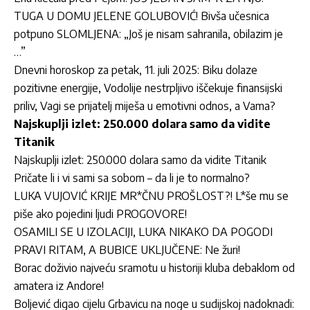
TUGA U DOMU JELENE GOLUBOVIĆ! Bivša učesnica
potpuno SLOMLJENA: „Još je nisam sahranila, obilazim je
…”
Dnevni horoskop za petak, 11. juli 2025: Biku dolaze
pozitivne energije, Vodolije nestrpljivo iščekuje finansijski
priliv, Vagi se prijatelj miješa u emotivni odnos, a Vama?
Najskuplji izlet: 250.000 dolara samo da vidite
Titanik
Najskuplji izlet: 250.000 dolara samo da vidite Titanik
Pričate li i vi sami sa sobom – da li je to normalno?
LUKA VUJOVIĆ KRIJE MR*ČNU PROŠLOST?! L*še mu se
piše ako pojedini ljudi PROGOVORE!
OSAMILI SE U IZOLACIJI, LUKA NIKAKO DA POGODI
PRAVI RITAM, A BUBICE UKLJUČENE: Ne žuri!
Borac doživio najveću sramotu u historiji kluba debaklom od
amatera iz Andore!
Boljević digao cijelu Grbavicu na noge u sudijskoj nadoknadi: