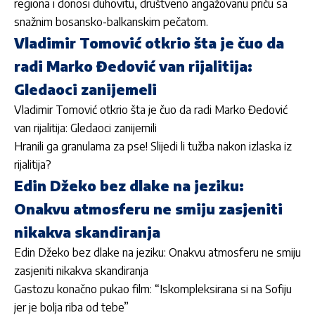
regiona i donosi duhovitu, društveno angažovanu priču sa
snažnim bosansko-balkanskim pečatom.
Vladimir Tomović otkrio šta je čuo da
radi Marko Đedović van rijalitija:
Gledaoci zanijemeli
Vladimir Tomović otkrio šta je čuo da radi Marko Đedović
van rijalitija: Gledaoci zanijemili
Hranili ga granulama za pse! Slijedi li tužba nakon izlaska iz
rijalitija?
Edin Džeko bez dlake na jeziku:
Onakvu atmosferu ne smiju zasjeniti
nikakva skandiranja
Edin Džeko bez dlake na jeziku: Onakvu atmosferu ne smiju
zasjeniti nikakva skandiranja
Gastozu konačno pukao film: “Iskompleksirana si na Sofiju
jer je bolja riba od tebe”