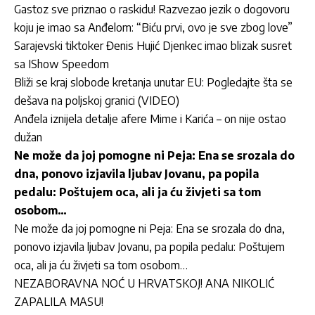
Gastoz sve priznao o raskidu! Razvezao jezik o dogovoru
koju je imao sa Anđelom: “Biću prvi, ovo je sve zbog love”
Sarajevski tiktoker Đenis Hujić Djenkec imao blizak susret
sa IShow Speedom
Bliži se kraj slobode kretanja unutar EU: Pogledajte šta se
dešava na poljskoj granici (VIDEO)
Anđela iznijela detalje afere Mime i Karića – on nije ostao
dužan
Ne može da joj pomogne ni Peja: Ena se srozala do
dna, ponovo izjavila ljubav Jovanu, pa popila
pedalu: Poštujem oca, ali ja ću živjeti sa tom
osobom…
Ne može da joj pomogne ni Peja: Ena se srozala do dna,
ponovo izjavila ljubav Jovanu, pa popila pedalu: Poštujem
oca, ali ja ću živjeti sa tom osobom…
NEZABORAVNA NOĆ U HRVATSKOJ! ANA NIKOLIĆ
ZAPALILA MASU!