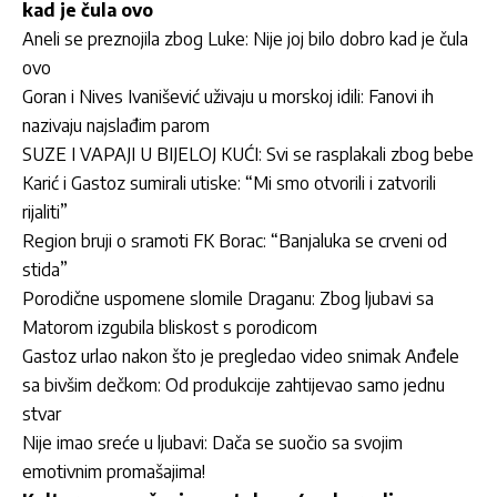
kad je čula ovo
Aneli se preznojila zbog Luke: Nije joj bilo dobro kad je čula
ovo
Goran i Nives Ivanišević uživaju u morskoj idili: Fanovi ih
nazivaju najslađim parom
SUZE I VAPAJI U BIJELOJ KUĆI: Svi se rasplakali zbog bebe
Karić i Gastoz sumirali utiske: “Mi smo otvorili i zatvorili
rijaliti”
Region bruji o sramoti FK Borac: “Banjaluka se crveni od
stida”
Porodične uspomene slomile Draganu: Zbog ljubavi sa
Matorom izgubila bliskost s porodicom
Gastoz urlao nakon što je pregledao video snimak Anđele
sa bivšim dečkom: Od produkcije zahtijevao samo jednu
stvar
Nije imao sreće u ljubavi: Dača se suočio sa svojim
emotivnim promašajima!