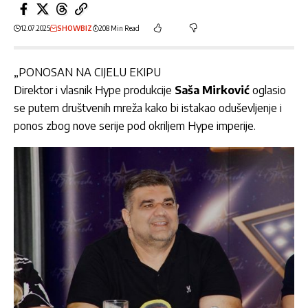
12.07.2025
SHOWBIZ
208 Min Read
„PONOSAN NA CIJELU EKIPU
Direktor i vlasnik Hype produkcije
Saša Mirković
oglasio
se putem društvenih mreža kako bi istakao oduševljenje i
ponos zbog nove serije pod okriljem Hype imperije.