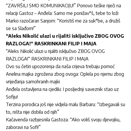
“ZAVRŠILI SMO KOMUNIKACIJU!” Ponovo teške riječi na
relaciji Gastoz – Anđela: Samo me ponižav*š, tebe to loži
Marko razočaran Sanjom: “Koristiš me za suk*be, a družiš
se sa Slađom!”
“Aleks Nikolić ulazi u rijaliti isključivo ZBOG OVOG
RAZLOGA!“ RASKRINKANI FILIP I MAJA
“Aleks Nikolić ulazi u rijaliti isključivo ZBOG OVOG
RAZLOGA!“ RASKRINKANI FILIP I MAJA
Ovo su četiri upozorenja da naša crijeva trebaju pomoć
Anelina majka zgrožena zbog ovoga: Oplela po njemu zbog
vrijeđanja samohranih majki
Anđela ostavljena na cjedilu: I posljednji saveznik stao uz
Sofiju!
Terzina porodica još nije vidjela malu Barbaru: “Izbegavali su
to, ništa nije dobila od njih”
Kačavenda razbjesnila Gastoza: “Ako voliš svoju djevojku,
zaboravi na Sofi!”