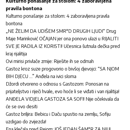
Kulturno ponašanje za stolom: 4 zaboravljena
pravila bontona
Kulturno ponašanje za stolom: 4 zaboravljena pravila
bontona
„NE ŽELIM DA UDIŠEM SMR*D DRUGIH LJUDI“ Drug
Maje Marinković OČAJAN jer ona ponovo ulazi u RIJALITI
SVE JE RADILA IZ KORISTI! Učesnica šutnula dečka pred
kraj rijalitija
Ovi mirisi privlače zmije: Riješite ih se odmah
Gastoz kroz suze progovorio o bivšoj djevojci: “SA NJOM
BIH DJECU …” Anđela na ivici sloma
Džordi otvoreno o odnosu s Gastozom: Ponosan na
prijateljstvo i riječi hvale, evo hoće li se viđati i van rijalitija!
ANĐELA VIDJELA GASTOZA SA SOFI! Nije očekivala da
će se ovo desiti
Gastoz briljira: Bebicu i Daču spustio na zemlju, Sofiju
uzdigao do zvijezda!
Ena klečala pred Pejom: JOŠ JEDAN ŠAM*R ZA NJU!