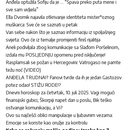
Anđela optužila Sofiju da je … “Spava preko puta mene i
sve sam vidjela”
Ella Dvornik najavila otkrivanje identiteta mister*oznog
muškarca: Sve će se saznati u petak
Van sebe nakon što je saznao informaciju iz spoljašnjeg
svijeta: Ovo će iz temalje promijeniti finiš rijalitija
Aneli podivljala zbog komunikacije sa Slađom Poršelinom,
izdala mu POSLJEDNJU opomenu pred isključenje!
Rasplamsali se požari u Hercegovini: Vatrogasci ne pamte
težu noć (VIDEO)
ANĐELA TRUDNA!? Fanovi tvrde da ih je jedan Gastozov
potez odao! STIŽU RODE!?
Dnevni horoskop za četvrtak, 10. juli 2025: Vagi mogući
finansijski gubici, Škorpiji napet dan u poslu, Bik teško
ostvaruje komunikaciju, a Vi?
Ovo su najčešći oblici manipulacije u ljubavnim vezama:
Emocije se koriste kao oružje za kontrolu