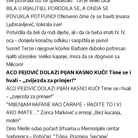
sve potvrdila što se špekulisalo: “On je veliki tata!”
BILA U RIJALITIJU, PORODILA SE, A ONDA SE
POVUKLA POTPUNO! Otkriveno čime će se baviti Jovana
Ljubisavljević, šokirala sve!
Potvrdila da želi da rodi dijete, ali i da će beba imati N. N.
oca – donijela konačnu odluku i saopštila je javno!
Susret Terze i njegove kćerke Barbare duboko potresao
rijaliti učesnike: Veliko kajanje, mora da se dogovori sa
Milicom!
ACO PEJOVIĆ DOLAZI PIJAN KASNO KUĆI! Time se i
hvali – „zvijezda za primjer!“
ACO PEJOVIĆ DOLAZI PIJAN KASNO KUĆI! Time se i hvali
– „zvijezda za primjer!“
“MIJENJAM KAFANE KAO ČARAPE – RADITE TO I VI
AKO IMATE …“ Zorica Marković u emisiji „Bez kucanja,
molim“
Dino Merlin odao počast žrtvama u Memorijalni centar
Srebrenica – Potočari: “Tišina. Praznina. Sjećanje’