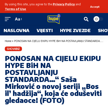
By using this site, you agree to the
Privacy Policy
and
Accept
Terms of Use
.
Aa
NASLOVNA
VIJESTI
HYPE ZVEZDE
SHO
Home
»
PONOSAN NA CIJELU EKIPU HYPE BiH NA POSTAVLJANJU STANDARDA…“ Saša Mirković o novoj seriji „Bos il’ hadžija“, koja će oduševiti gledaoce! (FOTO)
SHOWBIZ
PONOSAN NA CIJELU EKIPU
HYPE BiH NA
POSTAVLJANJU
STANDARDA…“ Saša
Mirković o novoj seriji „Bos
il’ hadžija“, koja će oduševiti
gledaoce! (FOTO)