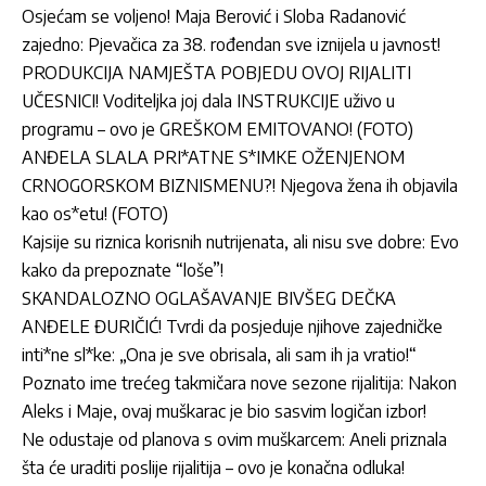
Osjećam se voljeno! Maja Berović i Sloba Radanović
zajedno: Pjevačica za 38. rođendan sve iznijela u javnost!
PRODUKCIJA NAMJEŠTA POBJEDU OVOJ RIJALITI
UČESNICI! Voditeljka joj dala INSTRUKCIJE uživo u
programu – ovo je GREŠKOM EMITOVANO! (FOTO)
ANĐELA SLALA PRI*ATNE S*IMKE OŽENJENOM
CRNOGORSKOM BIZNISMENU?! Njegova žena ih objavila
kao os*etu! (FOTO)
Kajsije su riznica korisnih nutrijenata, ali nisu sve dobre: Evo
kako da prepoznate “loše”!
SKANDALOZNO OGLAŠAVANJE BIVŠEG DEČKA
ANĐELE ĐURIČIĆ! Tvrdi da posjeduje njihove zajedničke
inti*ne sl*ke: „Ona je sve obrisala, ali sam ih ja vratio!“
Poznato ime trećeg takmičara nove sezone rijalitija: Nakon
Aleks i Maje, ovaj muškarac je bio sasvim logičan izbor!
Ne odustaje od planova s ovim muškarcem: Aneli priznala
šta će uraditi poslije rijalitija – ovo je konačna odluka!