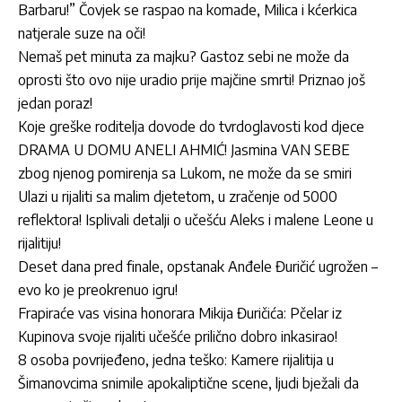
Barbaru!” Čovjek se raspao na komade, Milica i kćerkica
natjerale suze na oči!
Nemaš pet minuta za majku? Gastoz sebi ne može da
oprosti što ovo nije uradio prije majčine smrti! Priznao još
jedan poraz!
Koje greške roditelja dovode do tvrdoglavosti kod djece
DRAMA U DOMU ANELI AHMIĆ! Jasmina VAN SEBE
zbog njenog pomirenja sa Lukom, ne može da se smiri
Ulazi u rijaliti sa malim djetetom, u zračenje od 5000
reflektora! Isplivali detalji o učešću Aleks i malene Leone u
rijalitiju!
Deset dana pred finale, opstanak Anđele Đuričić ugrožen –
evo ko je preokrenuo igru!
Frapiraće vas visina honorara Mikija Đuričića: Pčelar iz
Kupinova svoje rijaliti učešće prilično dobro inkasirao!
8 osoba povrijeđeno, jedna teško: Kamere rijalitija u
Šimanovcima snimile apokaliptične scene, ljudi bježali da