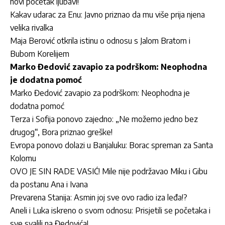
novi početak ljubavi!
Kakav udarac za Enu: Javno priznao da mu više prija njena
velika rivalka
Maja Berović otkrila istinu o odnosu s Jalom Bratom i
Bubom Korelijem
Marko Đedović zavapio za podrškom: Neophodna
je dodatna pomoć
Marko Đedović zavapio za podrškom: Neophodna je
dodatna pomoć
Terza i Sofija ponovo zajedno: „Ne možemo jedno bez
drugog“, Bora priznao greške!
Evropa ponovo dolazi u Banjaluku: Borac spreman za Santa
Kolomu
OVO JE SIN RADE VASIĆ! Mile nije podržavao Miku i Gibu
da postanu Ana i Ivana
Prevarena Stanija: Asmin joj sve ovo radio iza leđa!?
Aneli i Luka iskreno o svom odnosu: Prisjetili se početaka i
sve svalili na Đedovića!