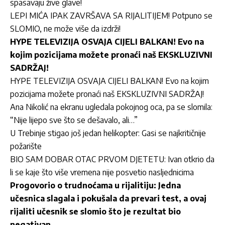
spasavaju žive glave!
LEPI MIĆA IPAK ZAVRŠAVA SA RIJALITIJEM! Potpuno se
SLOMIO, ne može više da izdrži!
HYPE TELEVIZIJA OSVAJA CIJELI BALKAN! Evo na
kojim pozicijama možete pronaći naš EKSKLUZIVNI
SADRŽAJ!
HYPE TELEVIZIJA OSVAJA CIJELI BALKAN! Evo na kojim
pozicijama možete pronaći naš EKSKLUZIVNI SADRŽAJ!
Ana Nikolić na ekranu ugledala pokojnog oca, pa se slomila:
“Nije lijepo sve što se dešavalo, ali…”
U Trebinje stigao još jedan helikopter: Gasi se najkritičnije
požarište
BIO SAM DOBAR OTAC PRVOM DJETETU: Ivan otkrio da
li se kaje što više vremena nije posvetio nasljednicima
Progovorio o trudnoćama u rijalitiju: Jedna
učesnica slagala i pokušala da prevari test, a ovaj
rijaliti učesnik se slomio što je rezultat bio
negativan