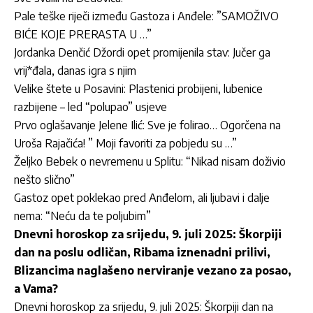
Pale teške riječi između Gastoza i Anđele: ”SAMOŽIVO
BIĆE KOJE PRERASTA U …”
Jordan­ka Denčić Džordi opet promijenila stav: Jučer ga
vrij*đala, danas igra s njim
Velike štete u Posavini: Plastenici probijeni, lubenice
razbijene – led “polupao” usjeve
Prvo oglašavanje Jelene Ilić: Sve je folirao… Ogorčena na
Uroša Rajačića! ” Moji favoriti za pobjedu su …”
Željko Bebek o nevremenu u Splitu: “Nikad nisam doživio
nešto slično”
Gastoz opet poklekao pred Anđelom, ali ljubavi i dalje
nema: “Neću da te poljubim”
Dnevni horoskop za srijedu, 9. juli 2025: Škorpiji
dan na poslu odličan, Ribama iznenadni prilivi,
Blizancima naglašeno nerviranje vezano za posao,
a Vama?
Dnevni horoskop za srijedu, 9. juli 2025: Škorpiji dan na