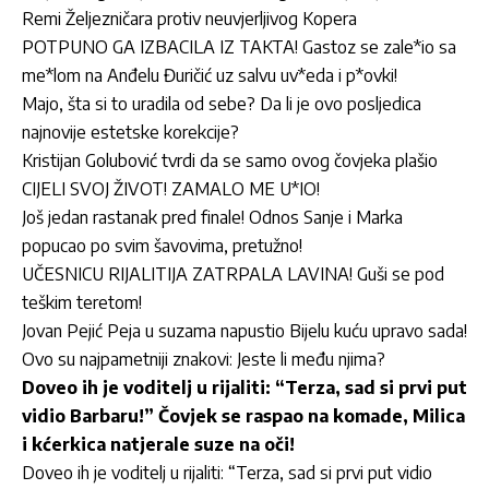
Remi Željezničara protiv neuvjerljivog Kopera
POTPUNO GA IZBACILA IZ TAKTA! Gastoz se zale*io sa
me*lom na Anđelu Đuričić uz salvu uv*eda i p*ovki!
Majo, šta si to uradila od sebe? Da li je ovo posljedica
najnovije estetske korekcije?
Kristijan Golubović tvrdi da se samo ovog čovjeka plašio
CIJELI SVOJ ŽIVOT! ZAMALO ME U*IO!
Još jedan rastanak pred finale! Odnos Sanje i Marka
popucao po svim šavovima, pretužno!
UČESNICU RIJALITIJA ZATRPALA LAVINA! Guši se pod
teškim teretom!
Jovan Pejić Peja u suzama napustio Bijelu kuću upravo sada!
Ovo su najpametniji znakovi: Jeste li među njima?
Doveo ih je voditelj u rijaliti: “Terza, sad si prvi put
vidio Barbaru!” Čovjek se raspao na komade, Milica
i kćerkica natjerale suze na oči!
Doveo ih je voditelj u rijaliti: “Terza, sad si prvi put vidio