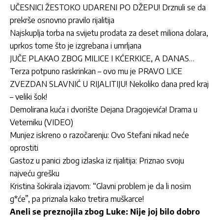
UČESNICI ŽESTOKO UDARENI PO DŽEPU! Drznuli se da
prekrše osnovno pravilo rijalitija
Najskuplja torba na svijetu prodata za deset miliona dolara,
uprkos tome što je izgrebana i umrljana
JUČE PLAKAO ZBOG MILICE I KĆERKICE, A DANAS…
Terza potpuno raskrinkan – ovo mu je PRAVO LICE
ZVEZDAN SLAVNIĆ U RIJALITIJU! Nekoliko dana pred kraj
– veliki šok!
Demolirana kuća i dvorište Dejana Dragojevića! Drama u
Veterniku (VIDEO)
Munjez iskreno o razočarenju: Ovo Stefani nikad neće
oprostiti
Gastoz u panici zbog izlaska iz rijalitija: Priznao svoju
najveću grešku
Kristina šokirala izjavom: “Glavni problem je da li nosim
g*će”, pa priznala kako tretira muškarce!
Aneli se preznojila zbog Luke: Nije joj bilo dobro