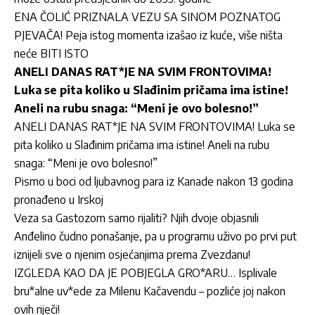
ENA ČOLIĆ PRIZNALA VEZU SA SINOM POZNATOG
PJEVAČA! Peja istog momenta izašao iz kuće, više ništa
neće BITI ISTO
ANELI DANAS RAT*JE NA SVIM FRONTOVIMA!
Luka se pita koliko u Slađinim pričama ima istine!
Aneli na rubu snaga: “Meni je ovo bolesno!”
ANELI DANAS RAT*JE NA SVIM FRONTOVIMA! Luka se
pita koliko u Slađinim pričama ima istine! Aneli na rubu
snaga: “Meni je ovo bolesno!”
Pismo u boci od ljubavnog para iz Kanade nakon 13 godina
pronađeno u Irskoj
Veza sa Gastozom samo rijaliti? Njih dvoje objasnili
Anđelino čudno ponašanje, pa u programu uživo po prvi put
iznijeli sve o njenim osjećanjima prema Zvezdanu!
IZGLEDA KAO DA JE POBJEGLA GRO*ARU… Isplivale
bru*alne uv*ede za Milenu Kačavendu – pozliće joj nakon
ovih riječi!