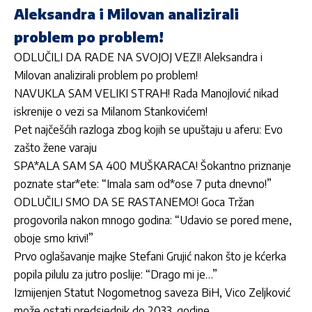
Aleksandra i Milovan analizirali
problem po problem!
ODLUČILI DA RADE NA SVOJOJ VEZI! Aleksandra i
Milovan analizirali problem po problem!
NAVUKLA SAM VELIKI STRAH! Rada Manojlović nikad
iskrenije o vezi sa Milanom Stankovićem!
Pet najčešćih razloga zbog kojih se upuštaju u aferu: Evo
zašto žene varaju
SPA*ALA SAM SA 400 MUŠKARACA! Šokantno priznanje
poznate star*ete: “Imala sam od*ose 7 puta dnevno!”
ODLUČILI SMO DA SE RASTANEMO! Goca Tržan
progovorila nakon mnogo godina: “Udavio se pored mene,
oboje smo krivi!”
Prvo oglašavanje majke Stefani Grujić nakon što je kćerka
popila pilulu za jutro poslije: “Drago mi je…”
Izmijenjen Statut Nogometnog saveza BiH, Vico Zeljković
može ostati predsjednik do 2033. godine