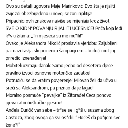
Ovo su detalji ugovora Maje Marinković: Evo šta je rijaliti
zvijezdi obezbijeđeno u novoj sezoni rijalitija!
Pripadnici ovih znakova najviše se mijenjaju kroz život
SVE O KIDN*POVANJU RIJALITI UČESNICE! Priča koja ledi
k*v u žilama: „Tri mjeseca su me mu*ili!“
Ovako je Aleksandra Nikolić proslavila vjeridbu: Zaljubljeni
par nazdravlja skupocjenim šampanjcem – budući muž joj
priredio iznenađenje!
Mobiteli uzimaju danak: Samo jedno od desetero djece
pravilno izvodi osnovne motoričke zadatke!
Potrudiću se da vratim povjerenje! Milovan želi da uživa u
sreći sa Aleksandrom, pa priznao da je lagao!
Moralno posrnuće “pevaljke” iz Žitorađe! Ceca ponovo
pjeva ratnohuškačke pjesme!
Anđela Đuričić van sebe – tr*se se i g*ši u suzama zbog
Gastoza, zbog ovoga ga svi os*dili: “Hoćeš da po*ijem sve
žene?!”