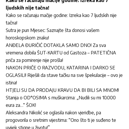
Kako se računaju mačije godine: Izreka kao 7
ljudskih nije tačna!
Kako se računaju mačije godine: Izreka kao 7 ljudskih nije
tačna!
Sutra je pun Mjesec: Saznajte šta donosi vašem
horoskopskom znaku!
ANĐELA ĐURIČIĆ DOTAKLA SAMO DNO! Za sva
vremena dobila ŠUT-KARTU od Gastoza – PATETIČNA
priča za pomirenje nije prošla!
NAKON PRIČE O RAZVODU, KATARINA I DARKO SE
OGLASILI! Riješili da stave tačku na sve špekulacije – ovo je
istina!
HTJELI SU DA PRODAJU KRAVU DA BI BILI SA MNOM!
Stanija o OD*OSIMA s muškarcima: „Nudili su mi 10.000
eura za…“ ŠOK!
Aleksandra Nikolić se oglasila nakon vjeridbe, pa
progovorila o sretnim vijestima: “Ono što ti je suđeno te
uvijek stigne u životu!”