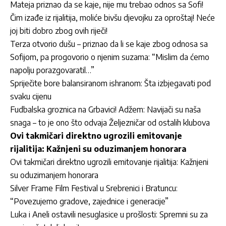
Mateja priznao da se kaje, nije mu trebao odnos sa Sofi!
Čim izađe iz rijalitija, moliće bivšu djevojku za oproštaj! Neće
joj biti dobro zbog ovih riječi!
Terza otvorio dušu – priznao da li se kaje zbog odnosa sa
Sofijom, pa progovorio o njenim suzama: “Mislim da ćemo
napolju porazgovaratil…”
Spriječite bore balansiranom ishranom: Šta izbjegavati pod
svaku cijenu
Fudbalska groznica na Grbavici! Adžem: Navijači su naša
snaga – to je ono što odvaja Željezničar od ostalih klubova
Ovi takmičari direktno ugrozili emitovanje
rijalitija: Kažnjeni su oduzimanjem honorara
Ovi takmičari direktno ugrozili emitovanje rijalitija: Kažnjeni
su oduzimanjem honorara
Silver Frame Film Festival u Srebrenici i Bratuncu:
“Povezujemo gradove, zajednice i generacije”
Luka i Aneli ostavili nesuglasice u prošlosti: Spremni su za