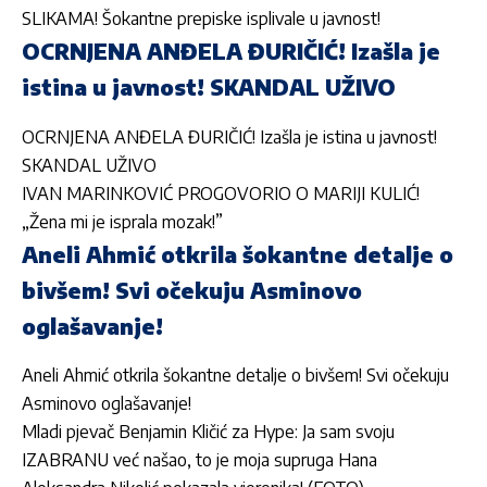
SLIKAMA! Šokantne prepiske isplivale u javnost!
OCRNJENA ANĐELA ĐURIČIĆ! Izašla je
istina u javnost! SKANDAL UŽIVO
OCRNJENA ANĐELA ĐURIČIĆ! Izašla je istina u javnost!
SKANDAL UŽIVO
IVAN MARINKOVIĆ PROGOVORIO O MARIJI KULIĆ!
„Žena mi je isprala mozak!”
Aneli Ahmić otkrila šokantne detalje o
bivšem! Svi očekuju Asminovo
oglašavanje!
Aneli Ahmić otkrila šokantne detalje o bivšem! Svi očekuju
Asminovo oglašavanje!
Mladi pjevač Benjamin Kličić za Hype: Ja sam svoju
IZABRANU već našao, to je moja supruga Hana