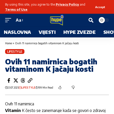
By using this site, you agree to the
Privacy Policy
and
Accept
Terms of Use
.
Aa
NASLOVNA
VIJESTI
HYPE ZVEZDE
SHO
Home
»
Ovih 11 namirnica bogatih vitaminom K jačaju kosti
LIFESTYLE
Ovih 11 namirnica bogatih
vitaminom K jačaju kosti
23.07.2025
LIFESTYLE
199 Min Read
Ovih 11 namirnica
Vitamin
K često se zanemaruje kada se govori o zdravoj