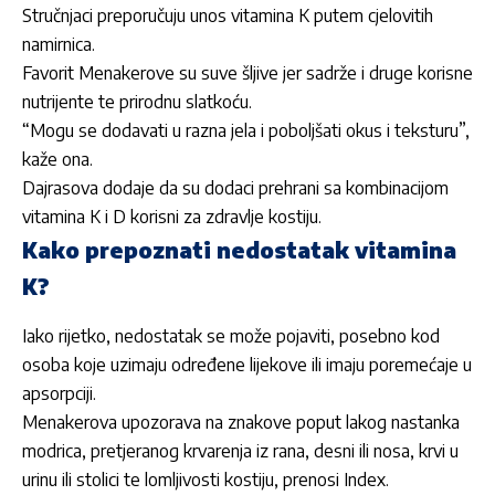
Stručnjaci preporučuju unos vitamina K putem cjelovitih
namirnica.
Favorit Menakerove su suve šljive jer sadrže i druge korisne
nutrijente te prirodnu slatkoću.
“Mogu se dodavati u razna jela i poboljšati okus i teksturu”,
kaže ona.
Dajrasova dodaje da su dodaci prehrani sa kombinacijom
vitamina K i D korisni za zdravlje kostiju.
Kako prepoznati nedostatak vitamina
K?
Iako rijetko, nedostatak se može pojaviti, posebno kod
osoba koje uzimaju određene lijekove ili imaju poremećaje u
apsorpciji.
Menakerova upozorava na znakove poput lakog nastanka
modrica, pretjeranog krvarenja iz rana, desni ili nosa, krvi u
urinu ili stolici te lomljivosti kostiju, prenosi
Index
.