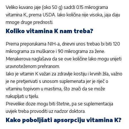
Veliko kuvano jaje (oko 50 g) sadrži 0.15 mikrograma
vitamina K, prema USDA. Iako količina nije visoka, jaja daju
mnoge druge prednosti.
Koliko vitamina K nam treba?
Prema preporukama NIH-a, dnevni unos trebao bi biti 120
mikrograma za muškarce i 90 mikrograma za žene.
Menakerova naglašava da se ove količine lako mogu unijeti
uravnoteženom prehranom.
Iako je vitamin K važan za zdravlje kostiju i krvnih žila, važno
je ne pretjerivati s unosom suplemenata jer je riječ o
vitaminu topivom u mastima, što znači da se može
nakupljati u tijelu.
Prevelike doze mogu biti štetne, pa se suplementacija
uvijek treba provoditi uz nadzor doktora.
Kako poboljšati apsorpciju vitamina K?