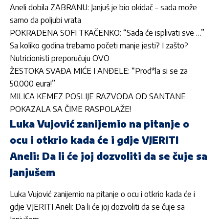
Aneli dobila ZABRANU: Janjuš je bio okidač – sada može
samo da poljubi vrata
POKRADENA SOFI TKAČENKO: “Sada će isplivati sve …”
Sa koliko godina trebamo početi manje jesti? I zašto?
Nutricionisti preporučuju OVO
ŽESTOKA SVAĐA MIĆE I ANĐELE: “Prod*la si se za
50.000 eura!”
MILICA KEMEZ POSLIJE RAZVODA OD SANTANE
POKAZALA SA ČIME RASPOLAŽE!
Luka Vujović zanijemio na pitanje o
ocu i otkrio kada će i gdje VJERITI
Aneli: Da li će joj dozvoliti da se čuje sa
Janjušem
Luka Vujović zanijemio na pitanje o ocu i otkrio kada će i
gdje VJERITI Aneli: Da li će joj dozvoliti da se čuje sa