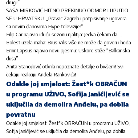
drugi!”
SAŠA MIRKOVIĆ HITNO PREKINUO ODMOR I UPUTIO
SE U HRVATSKU: „Pravac Zagreb i potpisivanje ugovora
sa novim članovima Hype televizije!“
Filip Car najavio iduću sezonu rijalitija: Jedva čekam da …
Bolest uzela maha: Brus Vilis više ne može da govori i hoda
Emir Lapsus najavio novu pjesmu: Uskoro stiže “Balkanska
duša”
Anita Stanojlović otkrila nepoznate detalje o bivšem! Svi
čekaju reakciju Anđela Rankovića!
Odakle joj smjelost: Žest*k OBRAČUN
u programu UŽIVO, Sofija Janićijević se
uključila da demolira Anđelu, pa dobila
povratnu
Odakle joj smjelost: Žest*k OBRAČUN u programu UŽIVO,
Sofija Janićijević se uključila da demolira Anđelu, pa dobila