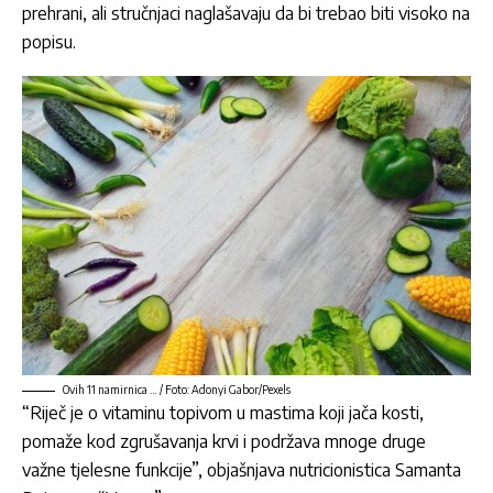
prehrani, ali stručnjaci naglašavaju da bi trebao biti visoko na
popisu.
Ovih 11 namirnica … / Foto: Adonyi Gabor/Pexels
“Riječ je o vitaminu topivom u mastima koji jača kosti,
pomaže kod zgrušavanja krvi i podržava mnoge druge
važne tjelesne funkcije”, objašnjava nutricionistica Samanta