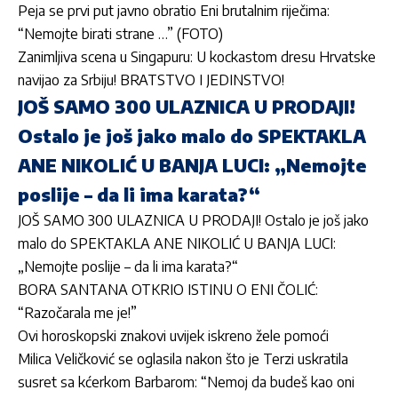
Peja se prvi put javno obratio Eni brutalnim riječima:
“Nemojte birati strane …” (FOTO)
Zanimljiva scena u Singapuru: U kockastom dresu Hrvatske
navijao za Srbiju! BRATSTVO I JEDINSTVO!
JOŠ SAMO 300 ULAZNICA U PRODAJI!
Ostalo je još jako malo do SPEKTAKLA
ANE NIKOLIĆ U BANJA LUCI: „Nemojte
poslije – da li ima karata?“
JOŠ SAMO 300 ULAZNICA U PRODAJI! Ostalo je još jako
malo do SPEKTAKLA ANE NIKOLIĆ U BANJA LUCI:
„Nemojte poslije – da li ima karata?“
BORA SANTANA OTKRIO ISTINU O ENI ČOLIĆ:
“Razočarala me je!”
Ovi horoskopski znakovi uvijek iskreno žele pomoći
Milica Veličković se oglasila nakon što je Terzi uskratila
susret sa kćerkom Barbarom: “Nemoj da budeš kao oni