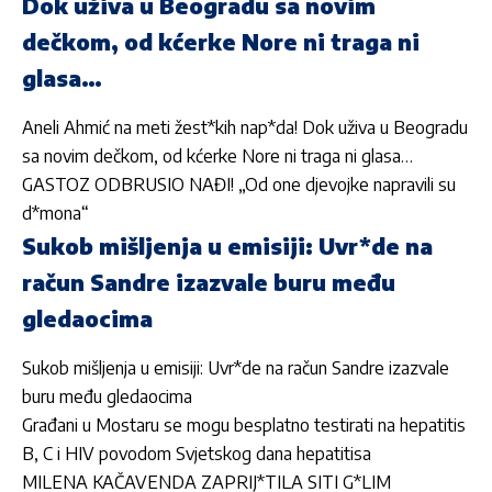
Dok uživa u Beogradu sa novim
dečkom, od kćerke Nore ni traga ni
glasa…
Aneli Ahmić na meti žest*kih nap*da! Dok uživa u Beogradu
sa novim dečkom, od kćerke Nore ni traga ni glasa…
GASTOZ ODBRUSIO NAĐI! „Od one djevojke napravili su
d*mona“
Sukob mišljenja u emisiji: Uvr*de na
račun Sandre izazvale buru među
gledaocima
Sukob mišljenja u emisiji: Uvr*de na račun Sandre izazvale
buru među gledaocima
Građani u Mostaru se mogu besplatno testirati na hepatitis
B, C i HIV povodom Svjetskog dana hepatitisa
MILENA KAČAVENDA ZAPRIJ*TILA SITI G*LIM