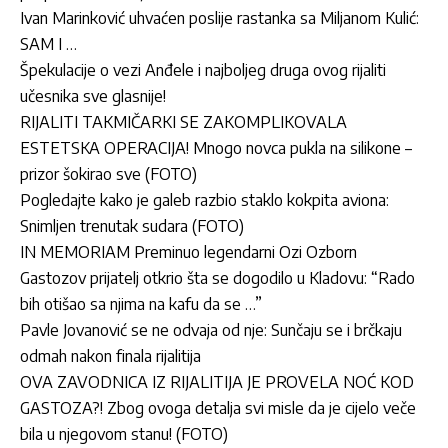
Ivan Marinković uhvaćen poslije rastanka sa Miljanom Kulić:
SAM I …
Špekulacije o vezi Anđele i najboljeg druga ovog rijaliti
učesnika sve glasnije!
RIJALITI TAKMIČARKI SE ZAKOMPLIKOVALA
ESTETSKA OPERACIJA! Mnogo novca pukla na silikone –
prizor šokirao sve (FOTO)
Pogledajte kako je galeb razbio staklo kokpita aviona:
Snimljen trenutak sudara (FOTO)
IN MEMORIAM Preminuo legendarni Ozi Ozborn
Gastozov prijatelj otkrio šta se dogodilo u Kladovu: “Rado
bih otišao sa njima na kafu da se …”
Pavle Jovanović se ne odvaja od nje: Sunčaju se i brčkaju
odmah nakon finala rijalitija
OVA ZAVODNICA IZ RIJALITIJA JE PROVELA NOĆ KOD
GASTOZA?! Zbog ovoga detalja svi misle da je cijelo veče
bila u njegovom stanu! (FOTO)