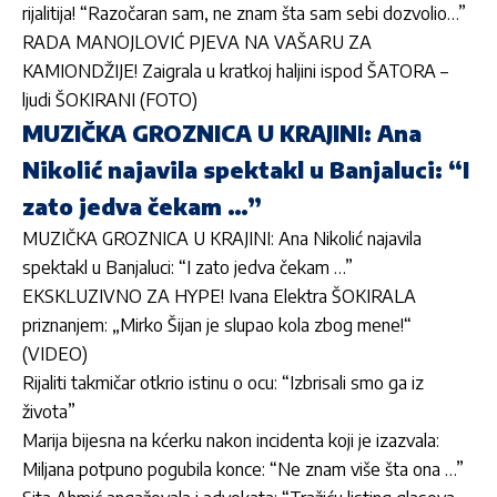
rijalitija! “Razočaran sam, ne znam šta sam sebi dozvolio…”
RADA MANOJLOVIĆ PJEVA NA VAŠARU ZA
KAMIONDŽIJE! Zaigrala u kratkoj haljini ispod ŠATORA –
ljudi ŠOKIRANI (FOTO)
MUZIČKA GROZNICA U KRAJINI: Ana
Nikolić najavila spektakl u Banjaluci: “I
zato jedva čekam …”
MUZIČKA GROZNICA U KRAJINI: Ana Nikolić najavila
spektakl u Banjaluci: “I zato jedva čekam …”
EKSKLUZIVNO ZA HYPE! Ivana Elektra ŠOKIRALA
priznanjem: „Mirko Šijan je slupao kola zbog mene!“
(VIDEO)
Rijaliti takmičar otkrio istinu o ocu: “Izbrisali smo ga iz
života”
Marija bijesna na kćerku nakon incidenta koji je izazvala:
Miljana potpuno pogubila konce: “Ne znam više šta ona …”