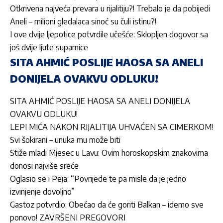
Otkrivena najveća prevara u rijalitiju?! Trebalo je da pobijedi
Aneli – milioni gledalaca sinoć su čuli istinu?!
I ove dvije ljepotice potvrdile učešće: Sklopljen dogovor sa
još dvije ljute suparnice
SITA AHMIĆ POSLIJE HAOSA SA ANELI
DONIJELA OVAKVU ODLUKU!
SITA AHMIĆ POSLIJE HAOSA SA ANELI DONIJELA
OVAKVU ODLUKU!
LEPI MIĆA NAKON RIJALITIJA UHVAĆEN SA CIMERKOM!
Svi šokirani – unuka mu može biti
Stiže mladi Mjesec u Lavu: Ovim horoskopskim znakovima
donosi najviše sreće
Oglasio se i Peja: “Povrijede te pa misle da je jedno
izvinjenje dovoljno”
Gastoz potvrdio: Obećao da će goriti Balkan – idemo sve
ponovo! ZAVRŠENI PREGOVORI