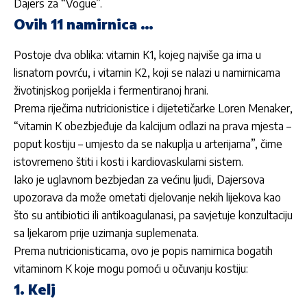
Dajers za “Vogue”.
Ovih 11 namirnica …
Postoje dva oblika: vitamin K1, kojeg najviše ga ima u
lisnatom povrću, i vitamin K2, koji se nalazi u namirnicama
životinjskog porijekla i fermentiranoj hrani.
Prema riječima nutricionistice i dijetetičarke Loren Menaker,
“vitamin K obezbjeđuje da kalcijum odlazi na prava mjesta –
poput kostiju – umjesto da se nakuplja u arterijama”, čime
istovremeno štiti i kosti i kardiovaskularni sistem.
Iako je uglavnom bezbjedan za većinu ljudi, Dajersova
upozorava da može ometati djelovanje nekih lijekova kao
što su antibiotici ili antikoagulanasi, pa savjetuje konzultaciju
sa ljekarom prije uzimanja suplemenata.
Prema nutricionisticama, ovo je popis namirnica bogatih
vitaminom K koje mogu pomoći u očuvanju kostiju:
1. Kelj