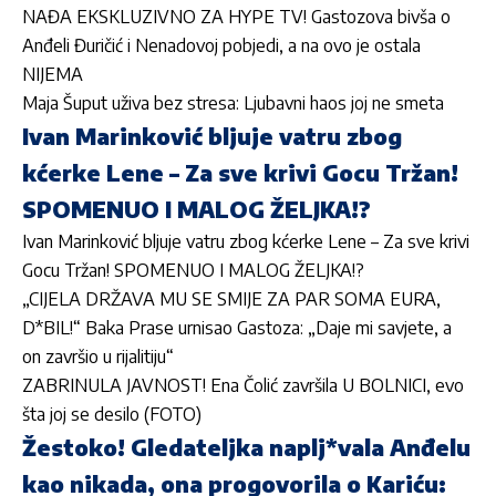
NAĐA EKSKLUZIVNO ZA HYPE TV! Gastozova bivša o
Anđeli Đuričić i Nenadovoj pobjedi, a na ovo je ostala
NIJEMA
Maja Šuput uživa bez stresa: Ljubavni haos joj ne smeta
Ivan Marinković bljuje vatru zbog
kćerke Lene – Za sve krivi Gocu Tržan!
SPOMENUO I MALOG ŽELJKA!?
Ivan Marinković bljuje vatru zbog kćerke Lene – Za sve krivi
Gocu Tržan! SPOMENUO I MALOG ŽELJKA!?
„CIJELA DRŽAVA MU SE SMIJE ZA PAR SOMA EURA,
D*BIL!“ Baka Prase urnisao Gastoza: „Daje mi savjete, a
on završio u rijalitiju“
ZABRINULA JAVNOST! Ena Čolić završila U BOLNICI, evo
šta joj se desilo (FOTO)
Žestoko! Gledateljka naplj*vala Anđelu
kao nikada, ona progovorila o Kariću: