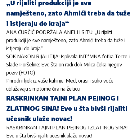
„U rijaliti produkciji je sve
namješteno, zato Ahmići treba da tuže
i istjeraju do kraja“
ANA ĆURČIĆ PODRŽALA ANELI I SITU: „U rijaliti
produkciji je sve namješteno, zato Ahmići treba da tuže i
istjeraju do kraja“
ŠOK NAKON RIJALITIJA! Isplivala INT*MNA fotka Terze i
Slađe Poršeline: Evo šta on radi dok Milica čeka njegov
poziv (FOTO)
Prirodni lijek iz vaše kuhinje: Med, orasi i suho voće
ublažavaju simptome čira na želucu
RASKRINKAN TAJNI PLAN PEJINOG I
ZLATINOG SINA! Evo u šta bivši rijaliti
učesnik ulaže novac!
RASKRINKAN TAJNI PLAN PEJINOG I ZLATINOG SINA!
Evo u šta bivši rijaliti učesnik ulaže novac!