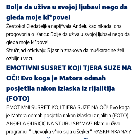
Bolje da uživa u svojoj ljubavi nego da
gleda moje kl*pove!
Žestoko! Gledateljka naplj*vala Anđelu kao nikada, ona
progovorila o Kariću: Bolje da uživa u svojoj ljubavi nego da
gleda moje kl*pove!
Stručnjaci otkrivaju: 5 jasnih znakova da muškarac ne želi
ozbiljnu vezu
EMOTIVNI SUSRET KOJI TJERA SUZE NA
OČI! Evo koga je Matora odmah
posjetila nakon izlaska iz rijalitija
(FOTO)
EMOTIVNI SUSRET KOJI TJERA SUZE NA OČI! Evo koga
je Matora odmah posjetila nakon izlaska iz rijalitija (FOTO)
ANĐELA ĐURIČIĆ NA STUBU SR*MA!? Blam u uživo
programu: “ Djevojka v*no sipa u šejker“ RASKRINKANA!?