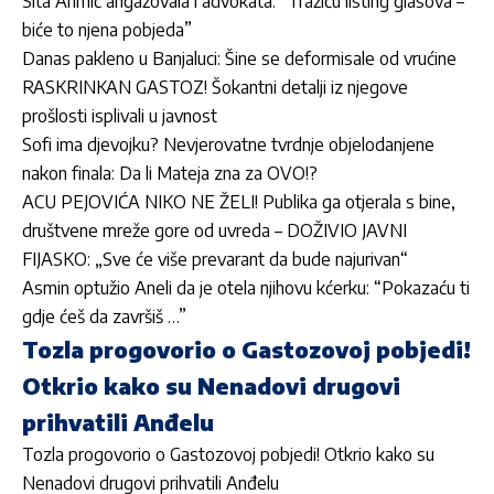
Sita Ahmić angažovala i advokata: “Tražiću listing glasova –
biće to njena pobjeda”
Danas pakleno u Banjaluci: Šine se deformisale od vrućine
RASKRINKAN GASTOZ! Šokantni detalji iz njegove
prošlosti isplivali u javnost
Sofi ima djevojku? Nevjerovatne tvrdnje objelodanjene
nakon finala: Da li Mateja zna za OVO!?
ACU PEJOVIĆA NIKO NE ŽELI! Publika ga otjerala s bine,
društvene mreže gore od uvreda – DOŽIVIO JAVNI
FIJASKO: „Sve će više prevarant da bude najurivan“
Asmin optužio Aneli da je otela njihovu kćerku: “Pokazaću ti
gdje ćeš da završiš …”
Tozla progovorio o Gastozovoj pobjedi!
Otkrio kako su Nenadovi drugovi
prihvatili Anđelu
Tozla progovorio o Gastozovoj pobjedi! Otkrio kako su
Nenadovi drugovi prihvatili Anđelu