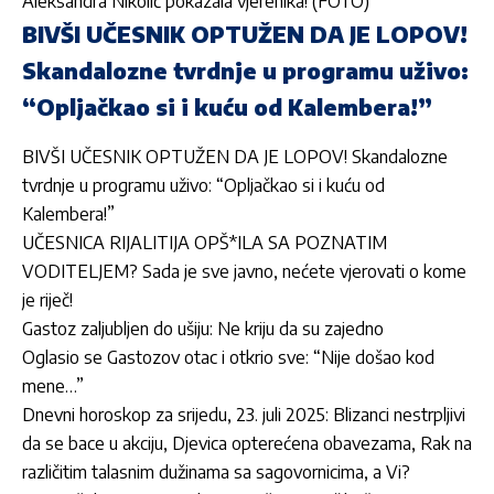
Aleksandra Nikolić pokazala vjerenika! (FOTO)
BIVŠI UČESNIK OPTUŽEN DA JE LOPOV!
Skandalozne tvrdnje u programu uživo:
“Opljačkao si i kuću od Kalembera!”
BIVŠI UČESNIK OPTUŽEN DA JE LOPOV! Skandalozne
tvrdnje u programu uživo: “Opljačkao si i kuću od
Kalembera!”
UČESNICA RIJALITIJA OPŠ*ILA SA POZNATIM
VODITELJEM? Sada je sve javno, nećete vjerovati o kome
je riječ!
Gastoz zaljubljen do ušiju: Ne kriju da su zajedno
Oglasio se Gastozov otac i otkrio sve: “Nije došao kod
mene…”
Dnevni horoskop za srijedu, 23. juli 2025: Blizanci nestrpljivi
da se bace u akciju, Djevica opterećena obavezama, Rak na
različitim talasnim dužinama sa sagovornicima, a Vi?