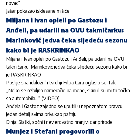
novac“
Jašar pokazao isklesane mišiće
Miljana i Ivan opleli po Gastozu i
Anđeli, pa udarili na OVU takmičarku:
Marinković jedva čeka sljedeću sezonu
kako bi je RASKRINKAO
Miljana i Ivan opleli po Gastozu i Anđeli, pa udarili na OVU
takmičarku: Marinković jedva čeka sljedeću sezonu kako bi
je RASKRINKAO
Poslije skandaloznih tvrdnji Filipa Cara oglasio se Taki:
„Neko se ozbiljno nameračio na mene, skinuli su mi tri točka
sa automobila…“ (VIDEO)
Anđela i Gastoz zajedno se uputili u nepoznatom pravcu,
jedan detalj svima privukao pažnju
Dinja: Slatki, sočni i nevjerovatno hranjivi dar prirode
Munjez i Stefani progovorili o