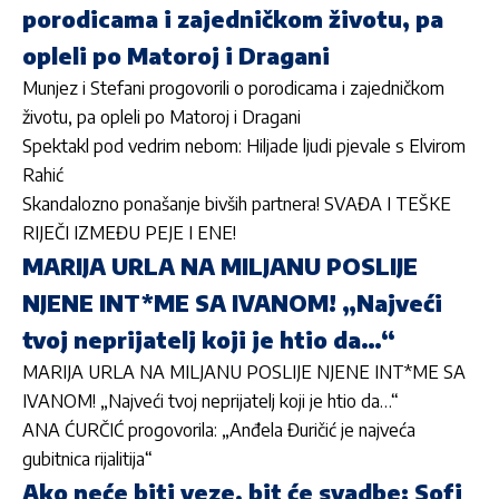
porodicama i zajedničkom životu, pa
opleli po Matoroj i Dragani
Munjez i Stefani progovorili o porodicama i zajedničkom
životu, pa opleli po Matoroj i Dragani
Spektakl pod vedrim nebom: Hiljade ljudi pjevale s Elvirom
Rahić
Skandalozno ponašanje bivših partnera! SVAĐA I TEŠKE
RIJEČI IZMEĐU PEJE I ENE!
MARIJA URLA NA MILJANU POSLIJE
NJENE INT*ME SA IVANOM! „Najveći
tvoj neprijatelj koji je htio da…“
MARIJA URLA NA MILJANU POSLIJE NJENE INT*ME SA
IVANOM! „Najveći tvoj neprijatelj koji je htio da…“
ANA ĆURČIĆ progovorila: „Anđela Đuričić je najveća
gubitnica rijalitija“
Ako neće biti veze, bit će svadbe: Sofi