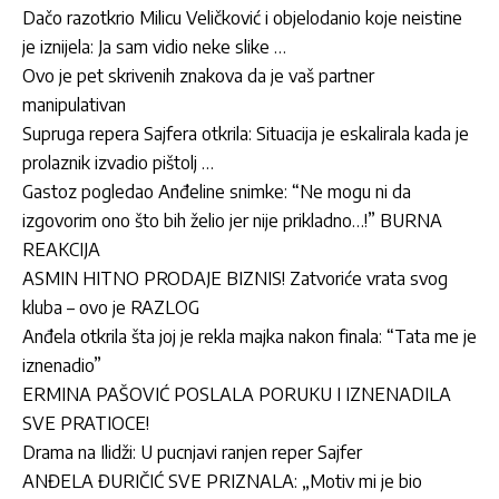
Dačo razotkrio Milicu Veličković i objelodanio koje neistine
je iznijela: Ja sam vidio neke slike …
Ovo je pet skrivenih znakova da je vaš partner
manipulativan
Supruga repera Sajfera otkrila: Situacija je eskalirala kada je
prolaznik izvadio pištolj …
Gastoz pogledao Anđeline snimke: “Ne mogu ni da
izgovorim ono što bih želio jer nije prikladno…!” BURNA
REAKCIJA
ASMIN HITNO PRODAJE BIZNIS! Zatvoriće vrata svog
kluba – ovo je RAZLOG
Anđela otkrila šta joj je rekla majka nakon finala: “Tata me je
iznenadio”
ERMINA PAŠOVIĆ POSLALA PORUKU I IZNENADILA
SVE PRATIOCE!
Drama na Ilidži: U pucnjavi ranjen reper Sajfer
ANĐELA ĐURIČIĆ SVE PRIZNALA: „Motiv mi je bio