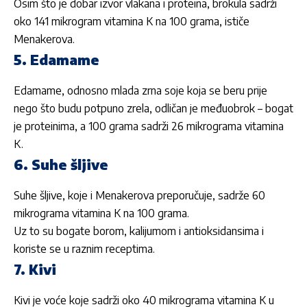
Osim što je dobar izvor vlakana i proteina, brokula sadrži
oko 141 mikrogram vitamina K na 100 grama, ističe
Menakerova.
5. Edamame
Edamame, odnosno mlada zrna soje koja se beru prije
nego što budu potpuno zrela, odličan je međuobrok – bogat
je proteinima, a 100 grama sadrži 26 mikrograma vitamina
K.
6. Suhe šljive
Suhe šljive, koje i Menakerova preporučuje, sadrže 60
mikrograma vitamina K na 100 grama.
Uz to su bogate borom, kalijumom i antioksidansima i
koriste se u raznim receptima.
7. Kivi
Kivi je voće koje sadrži oko 40 mikrograma vitamina K u