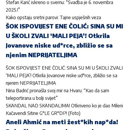
Stefan Karić iskreno o svemu: “Svadba je 6. novembra
2025.!”
Kako opstaju sretni parovi: Tajne uspješnih veza
ŠOK ISPOVIJEST ENE ČOLIĆ: SINA SU MI
U ŠKOLI ZVALI ‘MALI PEJA’! Otkrila
Jovanove niske ud*rce, zbližio se sa
njenim NEPRIJATELJIMA
ŠOK ISPOVIJEST ENE ČOLIĆ: SINA SU MI U ŠKOLI ZVALI
‘MALI PEJA’! Otkrila Jovanove niske ud*rce, zbližio se sa
njenim NEPRIJATELJIMA
Nina Badrić pronašla svoj mir na Hvaru: “Kao da sam
teleportirana u bolji svijet”
SKANDAL NAD SKANDALIMA! Otkriveno ko je dao Mileni
Kačavendi Sitine G*LE GR*DI?! (Foto)
Aneli Ahmić na meti žest*kih nap*da!