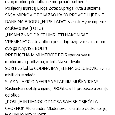
ovog modnog dodatka ne mogu naći partnere!
Posljednji ispraćaj Dioga Žote: Supruga Ruta u suzama
SAŠA MIRKOVIĆ POKAZAO KAKO PROVODI LJETNJE
DANE NA BRODU „HYPE LADY“: Vlasnik Hype imperije
oduševio sve (FOTO)
„NISAM ZNAO DA ĆE UMRIJETI NAKON SAT
VREMENA“ Gastoz otkrio poslednji razgovor sa majkom,
ovo ga NAJVIŠE BOLI?!
PRETUČENA MIMI MERCEDEZ! Reperka sva u
modricama i podlivima, otkrila šta se desilo
ŠOK! Evo koliko GODINA IMA JELENA GOLUBOVIĆ, svi su
mislili da je mlađa
SLAĐA LAZIĆ O AFERI SA STARIJIM MUŠKARCEM!
Raskrinkani detalji o njenoj PROŠLOSTI, propašće u zemlju
od stida
„POSLIJE INTIMNOG ODNOSA SAM SE OSJEĆALA
GROZNO!“ Aleksandra Mladenović šokirala o dečku koji joj