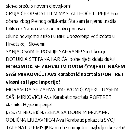
skriva sreću s novom djevojkom!
GRUJA ĆE OPROSTITI MIMAS, ALI HOĆE LI PEJI?! Ena
očajna zbog Pejinog očijukanja: Šta sam ja njemu uradila
toliko od*ratno da se on onako ponaša?
Olujno nevrijeme stiže i u BiH: Upozorenja već izdata u
Hrvatskoj i Sloveniji
SANJAO SAM JE POSLIJE SAHRANE! Smrt koja je
DOTUKLA STEFANA KARIĆA, bolne riječi kidaju dušu!
MORAM DA SE ZAHVALIM OVOM ČOVJEKU, NAŠEM
SAŠI MIRKOVIĆU! Ava Karabatić nacrtala PORTRET
vlasnika Hype imperije!
MORAM DA SE ZAHVALIM OVOM ČOVJEKU, NAŠEM
SAŠI MIRKOVIĆU! Ava Karabatić nacrtala PORTRET
vlasnika Hype imperije!
JA SAM NEOBIČNA ŽENA SA DOBRIM MANAMA I
ODLIČNA LJUBAVNICA! Ava Karabatić pokazala SVOJ
TALENAT U EMISIJI! Kažu da su umjetnici najbolji u krevetu!