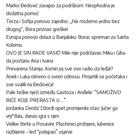
Marko Đedović zavapio za podrškom: Neophodna je
dodatna pomoć
Terza i Sofija ponovo zajedno: „Ne možemo jedno bez
drugog“, Bora priznao greške!
Evropa ponovo dolazi u Banjaluku: Borac spreman za Santa
Kolomu
OVO JE SIN RADE VASIĆ! Mile nije podržavao Miku i Gibu
da postanu Ana i Ivana
Prevarena Stanija: Asmin joj sve ovo radio iza leđa!?
Aneli i Luka iskreno o svom odnosu: Prisjetili se početaka i
sve svalili na Đedovića!
Pale teške riječi između Gastoza i Anđele: ”SAMOŽIVO
BIĆE KOJE PRERASTA U …”
Jordan­ka Denčić Džordi opet promijenila stav: Jučer ga
vrij*đala, danas igra s njim
Velike štete u Posavini: Plastenici probijeni, lubenice
razbijene – led “polupao” usjeve