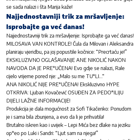
se sada nalazi i šta Marija kaže!
Najjednostavniji trik za mršavljenje:
Isprobajte ga već danas!
Najjednostavniji trik za mršavljenje: Isprobajte ga već danas!
MILOSAVA VAN KONTROLE! Čula da Milovan i Aleksandra
planiraju vjeridbu, pa joj popustile kočnice: “Precrtaću je!”
EKSKLUZIVNO OGLAŠAVANJE ANE NIKOLIĆ NAKON
NAVODA DA JE PRE*UČENA! Evo gdje se nalazi, Rale
cijelo vrijeme pored nje: „Malo su me TU*LI…“
ANA NIKOLIĆ NIJE PRE*UČENA! Ekskluzivno HYPE
OTKRIVA: Ljuban Kovačević OSUĐEN ZA PEDO*ILIJU
DIJELI LAŽNE INFORMACIJE!
Produkcija je dala mogućnost za Sofi Tikačenko: Ponudom
je i sama bila zbunjena, a evo da li je prihvatila!
Brutalno iskren kao i uvijek – Lepi Mića bez dlake na jeziku
op*eo po Luki i Sandri: “Ljut sam na njega!”