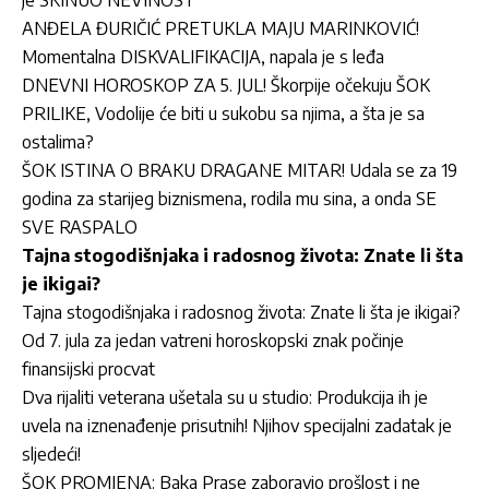
je SKINUO NEVINOST
ANĐELA ĐURIČIĆ PRETUKLA MAJU MARINKOVIĆ!
Momentalna DISKVALIFIKACIJA, napala je s leđa
DNEVNI HOROSKOP ZA 5. JUL! Škorpije očekuju ŠOK
PRILIKE, Vodolije će biti u sukobu sa njima, a šta je sa
ostalima?
ŠOK ISTINA O BRAKU DRAGANE MITAR! Udala se za 19
godina za starijeg biznismena, rodila mu sina, a onda SE
SVE RASPALO
Tajna stogodišnjaka i radosnog života: Znate li šta
je ikigai?
Tajna stogodišnjaka i radosnog života: Znate li šta je ikigai?
Od 7. jula za jedan vatreni horoskopski znak počinje
finansijski procvat
Dva rijaliti veterana ušetala su u studio: Produkcija ih je
uvela na iznenađenje prisutnih! Njihov specijalni zadatak je
sljedeći!
ŠOK PROMJENA: Baka Prase zaboravio prošlost i ne