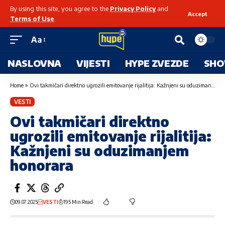
By using this site, you agree to the
Privacy Policy
and
Accept
Terms of Use
.
Aa
NASLOVNA
VIJESTI
HYPE ZVEZDE
SHO
Home
»
Ovi takmičari direktno ugrozili emitovanje rijalitija: Kažnjeni su oduzimanjem honorara
VESTI
Ovi takmičari direktno
ugrozili emitovanje rijalitija:
Kažnjeni su oduzimanjem
honorara
09.07.2025
VESTI
195 Min Read