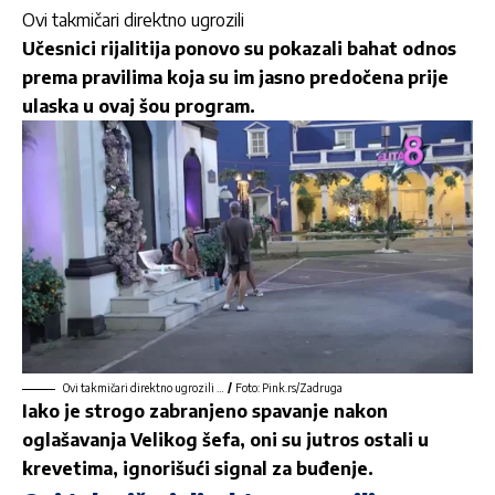
Ovi takmičari direktno ugrozili
Učesnici
rijalitija
ponovo su pokazali bahat odnos
prema pravilima koja su im jasno predočena prije
ulaska u ovaj šou program.
Ovi takmičari direktno ugrozili …
/
Foto: Pink.rs/Zadruga
Iako je strogo zabranjeno spavanje nakon
oglašavanja Velikog šefa, oni su jutros ostali u
krevetima, ignorišući signal za buđenje.