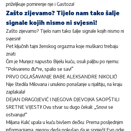
priželjkuje pomirenje nje i Gastoza!
Zašto zijevamo? Tijelo nam tako šalje
signale kojih nismo ni svjesni!
Zašto zijevamo? Tijelo nam tako šalje signale kojih nismo ni
svjesni!
Pet ključnih tajni ženskog orgazma koje muškarci trebaju
znati
Čim je Munjez napustio Bijelu kuću, osuli paljbu po njemu:
“Pokvareno đu*re, spalio se sav!”
PRVO OGLAŠAVANJE BABE ALEKSANDRE NIKOLIĆ!
Nije štedila Milovana i unukino ponašanje u rijalitiju, na kraju
zaplakala!
DEJAN DRAGOJEVIĆ I NJEGOVA DJEVOJKA SAOPŠTILI
SRETNE VIJESTI! Ovu stvar su dugo čekali: „Snovi se
ostvaruju!“
Miljana Kulić upala u kuću bivšem dečku: Prema posljednjim
informacijama, njegov deda pokušao da je spriječi! Evo gdje