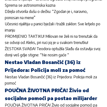
Sprema se astronomska kazna
Džejla otvorila dušu o dečku: “Zgodan je i, naravno,
ponosan na mene”
Učesnici rijalitija u panici bježali i tražili zaklon: Sve letjelo po
imanju
PROMIJENIO TAKTIKU! Milovan ne želi ni na trenutak da
se odvoji od Aleks, pri ruci joj je u svakom trenutku!
ŽESTOKA SVAĐA! Teodora optužila Slađu da ostavlja svoj
donji veš gdje stigne: “Ne nosim gaće “
Nestao Vladan Bosančić (36) iz
Prijedora: Policija moli za pomoć
Nestao Vladan Bosančić (36) iz Prijedora: Policija moli za
pomoć
POUČNA ŽIVOTNA PRIČA! Živio od
socijalne pomoći pa postao milijarder
POUČNA ŽIVOTNA PRIČA! Živio od socijalne pomoći pa