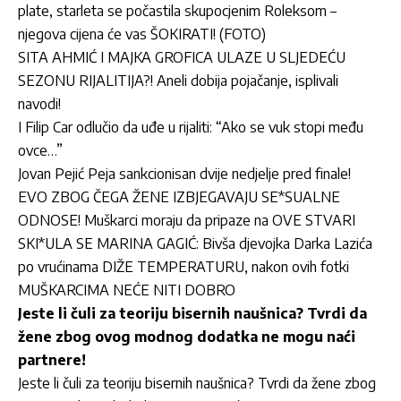
plate, starleta se počastila skupocjenim Roleksom –
njegova cijena će vas ŠOKIRATI! (FOTO)
SITA AHMIĆ I MAJKA GROFICA ULAZE U SLJEDEĆU
SEZONU RIJALITIJA?! Aneli dobija pojačanje, isplivali
navodi!
I Filip Car odlučio da uđe u rijaliti: “Ako se vuk stopi među
ovce…”
Jovan Pejić Peja sankcionisan dvije nedjelje pred finale!
EVO ZBOG ČEGA ŽENE IZBJEGAVAJU SE*SUALNE
ODNOSE! Muškarci moraju da pripaze na OVE STVARI
SKI*ULA SE MARINA GAGIĆ: Bivša djevojka Darka Lazića
po vrućinama DIŽE TEMPERATURU, nakon ovih fotki
MUŠKARCIMA NEĆE NITI DOBRO
Jeste li čuli za teoriju bisernih naušnica? Tvrdi da
žene zbog ovog modnog dodatka ne mogu naći
partnere!
Jeste li čuli za teoriju bisernih naušnica? Tvrdi da žene zbog