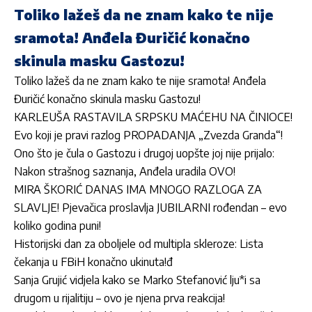
Toliko lažeš da ne znam kako te nije
sramota! Anđela Đuričić konačno
skinula masku Gastozu!
Toliko lažeš da ne znam kako te nije sramota! Anđela
Đuričić konačno skinula masku Gastozu!
KARLEUŠA RASTAVILA SRPSKU MAĆEHU NA ČINIOCE!
Evo koji je pravi razlog PROPADANJA „Zvezda Granda“!
Ono što je čula o Gastozu i drugoj uopšte joj nije prijalo:
Nakon strašnog saznanja, Anđela uradila OVO!
MIRA ŠKORIĆ DANAS IMA MNOGO RAZLOGA ZA
SLAVLJE! Pjevačica proslavlja JUBILARNI rođendan – evo
koliko godina puni!
Historijski dan za oboljele od multipla skleroze: Lista
čekanja u FBiH konačno ukinuta!đ
Sanja Grujić vidjela kako se Marko Stefanović lju*i sa
drugom u rijalitiju – ovo je njena prva reakcija!