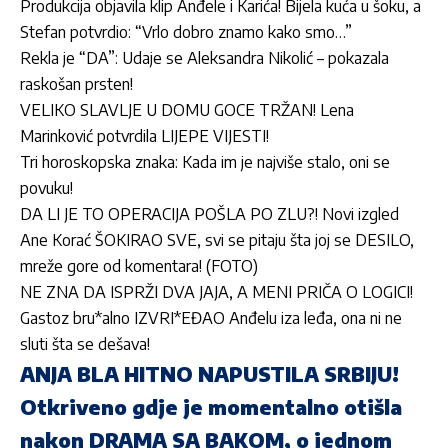
Produkcija objavila klip Anđele i Karića! Bijela kuća u šoku, a
Stefan potvrdio: “Vrlo dobro znamo kako smo…”
Rekla je “DA”: Udaje se Aleksandra Nikolić – pokazala
raskošan prsten!
VELIKO SLAVLJE U DOMU GOCE TRŽAN! Lena
Marinković potvrdila LIJEPE VIJESTI!
Tri horoskopska znaka: Kada im je najviše stalo, oni se
povuku!
DA LI JE TO OPERACIJA POŠLA PO ZLU?! Novi izgled
Ane Korać ŠOKIRAO SVE, svi se pitaju šta joj se DESILO,
mreže gore od komentara! (FOTO)
NE ZNA DA ISPRŽI DVA JAJA, A MENI PRIČA O LOGICI!
Gastoz bru*alno IZVRI*EĐAO Anđelu iza leđa, ona ni ne
sluti šta se dešava!
ANJA BLA HITNO NAPUSTILA SRBIJU!
Otkriveno gdje je momentalno otišla
nakon DRAMA SA BAKOM, o jednom