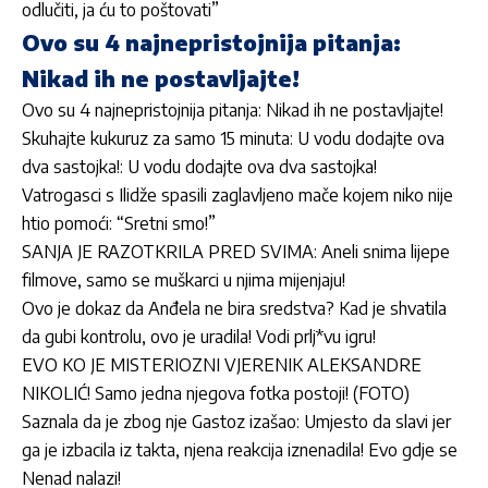
odlučiti, ja ću to poštovati”
Ovo su 4 najnepristojnija pitanja:
Nikad ih ne postavljajte!
Ovo su 4 najnepristojnija pitanja: Nikad ih ne postavljajte!
Skuhajte kukuruz za samo 15 minuta: U vodu dodajte ova
dva sastojka!: U vodu dodajte ova dva sastojka!
Vatrogasci s Ilidže spasili zaglavljeno mače kojem niko nije
htio pomoći: “Sretni smo!”
SANJA JE RAZOTKRILA PRED SVIMA: Aneli snima lijepe
filmove, samo se muškarci u njima mijenjaju!
Ovo je dokaz da Anđela ne bira sredstva? Kad je shvatila
da gubi kontrolu, ovo je uradila! Vodi prlj*vu igru!
EVO KO JE MISTERIOZNI VJERENIK ALEKSANDRE
NIKOLIĆ! Samo jedna njegova fotka postoji! (FOTO)
Saznala da je zbog nje Gastoz izašao: Umjesto da slavi jer
ga je izbacila iz takta, njena reakcija iznenadila! Evo gdje se
Nenad nalazi!