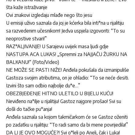
šta kaže istraživanje
Ovi znakovi izgledaju mlađe nego što jesu
U emisiji uživo saznala da joj je kćerka bila inti*na u rijalitiju
sa razvedenim učesnikom! Jedva uspjela izgovoriti: “To su
neoprostive stvari!”
RAZ*ALJIVANJE! U Sarajevu uvijek masa ljudi gdje
NASTUPA ACA LUKAS! „Spremni za NAJJAČU ŽURKU NA
BALKANU!“ (Foto/Video)
NE MOŽE SE PASTI NIŽE! Anđela pokušala da izmanipuliše
Gastoza svojim atributima, on je ohladio: “To se neće desiti.
Izvini što sam odbio najbolje du*e…”
OBEZBJEĐENJE HITNO ULETILO U BIJELU KUĆU!
Neviđeno na*ilje u rijalitiju! Gastoz najgore prošao! Svi su
došli do tačke pu*anja!
Anđela saznala sa kojom takmičarkom će se Gastoz oženiti
po zadatku u rijalitiju: “To radi samo da bi mene povrijedila!”
DA LI JE OVO MOGUĆE?! Svi o*leli po Aneli, čak i Luka!