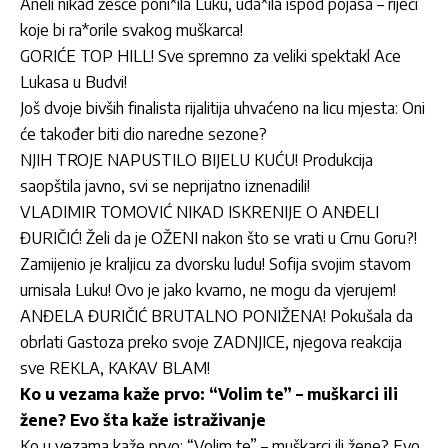
Aneli nikad žešće poni*ila Luku, uda*ila ispod pojasa – riječi
koje bi ra*orile svakog muškarca!
GORIĆE TOP HILL! Sve spremno za veliki spektakl Ace
Lukasa u Budvi!
Još dvoje bivših finalista rijalitija uhvaćeno na licu mjesta: Oni
će također biti dio naredne sezone?
NJIH TROJE NAPUSTILO BIJELU KUĆU! Produkcija
saopštila javno, svi se neprijatno iznenadili!
VLADIMIR TOMOVIĆ NIKAD ISKRENIJE O ANĐELI
ĐURIČIĆ! Želi da je OŽENI nakon što se vrati u Crnu Goru?!
Zamijenio je kraljicu za dvorsku ludu! Sofija svojim stavom
urnisala Luku! Ovo je jako kvarno, ne mogu da vjerujem!
ANĐELA ĐURIČIĆ BRUTALNO PONIŽENA! Pokušala da
obrlati Gastoza preko svoje ZADNJICE, njegova reakcija
sve REKLA, KAKAV BLAM!
Ko u vezama kaže prvo: “Volim te” – muškarci ili
žene? Evo šta kaže istraživanje
Ko u vezama kaže prvo: “Volim te” – muškarci ili žene? Evo