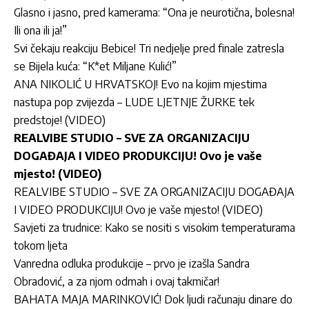
Glasno i jasno, pred kamerama: “Ona je neurotična, bolesna!
Ili ona ili ja!”
Svi čekaju reakciju Bebice! Tri nedjelje pred finale zatresla
se Bijela kuća: “K*et Miljane Kulić!”
ANA NIKOLIĆ U HRVATSKOJ! Evo na kojim mjestima
nastupa pop zvijezda – LUDE LJETNJE ŽURKE tek
predstoje! (VIDEO)
REALVIBE STUDIO – SVE ZA ORGANIZACIJU
DOGAĐAJA I VIDEO PRODUKCIJU! Ovo je vaše
mjesto! (VIDEO)
REALVIBE STUDIO – SVE ZA ORGANIZACIJU DOGAĐAJA
I VIDEO PRODUKCIJU! Ovo je vaše mjesto! (VIDEO)
Savjeti za trudnice: Kako se nositi s visokim temperaturama
tokom ljeta
Vanredna odluka produkcije – prvo je izašla Sandra
Obradović, a za njom odmah i ovaj takmičar!
BAHATA MAJA MARINKOVIĆ! Dok ljudi računaju dinare do