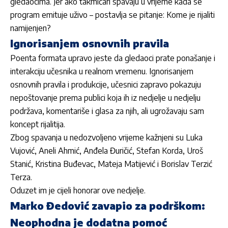
gledaocima. Jer ako takmičari spavaju u vrijeme kada se
program emituje uživo – postavlja se pitanje: Kome je rijaliti
namijenjen?
Ignorisanjem osnovnih pravila
Poenta formata upravo jeste da gledaoci prate ponašanje i
interakciju učesnika u realnom vremenu. Ignorisanjem
osnovnih pravila i produkcije, učesnici zapravo pokazuju
nepoštovanje prema publici koja ih iz nedjelje u nedjelju
podržava, komentariše i glasa za njih, ali ugrožavaju sam
koncept rijalitija.
Zbog spavanja u nedozvoljeno vrijeme kažnjeni su Luka
Vujović, Aneli Ahmić, Anđela Đuričić, Stefan Korda, Uroš
Stanić, Kristina Buđevac, Mateja Matijević i Borislav Terzić
Terza.
Oduzet im je cijeli honorar ove nedjelje.
Marko Đedović zavapio za podrškom:
Neophodna je dodatna pomoć