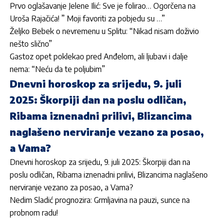
Prvo oglašavanje Jelene Ilić: Sve je folirao… Ogorčena na
Uroša Rajačića! ” Moji favoriti za pobjedu su …”
Željko Bebek o nevremenu u Splitu: “Nikad nisam doživio
nešto slično”
Gastoz opet poklekao pred Anđelom, ali ljubavi i dalje
nema: “Neću da te poljubim”
Dnevni horoskop za srijedu, 9. juli
2025: Škorpiji dan na poslu odličan,
Ribama iznenadni prilivi, Blizancima
naglašeno nerviranje vezano za posao,
a Vama?
Dnevni horoskop za srijedu, 9. juli 2025: Škorpiji dan na
poslu odličan, Ribama iznenadni prilivi, Blizancima naglašeno
nerviranje vezano za posao, a Vama?
Nedim Sladić prognozira: Grmljavina na pauzi, sunce na
probnom radu!