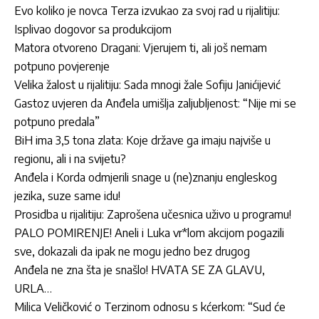
Evo koliko je novca Terza izvukao za svoj rad u rijalitiju:
Isplivao dogovor sa produkcijom
Matora otvoreno Dragani: Vjerujem ti, ali još nemam
potpuno povjerenje
Velika žalost u rijalitiju: Sada mnogi žale Sofiju Janićijević
Gastoz uvjeren da Anđela umišlja zaljubljenost: “Nije mi se
potpuno predala”
BiH ima 3,5 tona zlata: Koje države ga imaju najviše u
regionu, ali i na svijetu?
Anđela i Korda odmjerili snage u (ne)znanju engleskog
jezika, suze same idu!
Prosidba u rijalitiju: Zaprošena učesnica uživo u programu!
PALO POMIRENJE! Aneli i Luka vr*lom akcijom pogazili
sve, dokazali da ipak ne mogu jedno bez drugog
Anđela ne zna šta je snašlo! HVATA SE ZA GLAVU,
URLA…
Milica Veličković o Terzinom odnosu s kćerkom: “Sud će