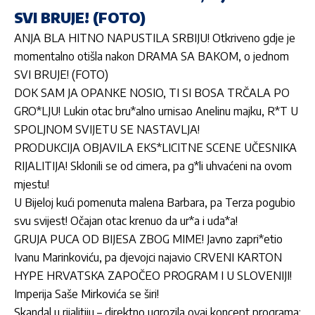
SVI BRUJE! (FOTO)
ANJA BLA HITNO NAPUSTILA SRBIJU! Otkriveno gdje je
momentalno otišla nakon DRAMA SA BAKOM, o jednom
SVI BRUJE! (FOTO)
DOK SAM JA OPANKE NOSIO, TI SI BOSA TRČALA PO
GRO*LJU! Lukin otac bru*alno urnisao Anelinu majku, R*T U
SPOLJNOM SVIJETU SE NASTAVLJA!
PRODUKCIJA OBJAVILA EKS*LICITNE SCENE UČESNIKA
RIJALITIJA! Sklonili se od cimera, pa g*li uhvaćeni na ovom
mjestu!
U Bijeloj kući pomenuta malena Barbara, pa Terza pogubio
svu svijest! Očajan otac krenuo da ur*a i uda*a!
GRUJA PUCA OD BIJESA ZBOG MIME! Javno zapri*etio
Ivanu Marinkoviću, pa djevojci najavio CRVENI KARTON
HYPE HRVATSKA ZAPOČEO PROGRAM I U SLOVENIJI!
Imperija Saše Mirkovića se širi!
Skandal u rijalitiju – direktno ugrozila ovaj koncept programa: