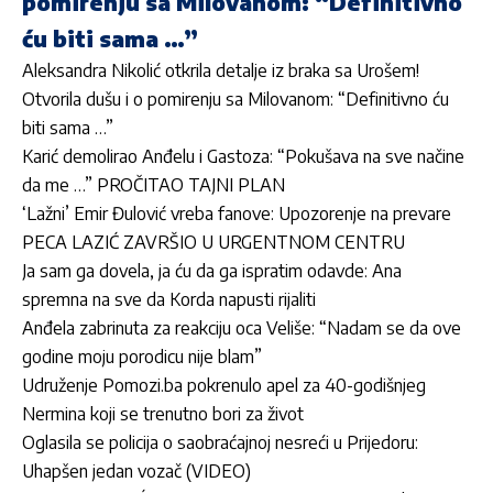
pomirenju sa Milovanom: “Definitivno
ću biti sama …”
Aleksandra Nikolić otkrila detalje iz braka sa Urošem!
Otvorila dušu i o pomirenju sa Milovanom: “Definitivno ću
biti sama …”
Karić demolirao Anđelu i Gastoza: “Pokušava na sve načine
da me …” PROČITAO TAJNI PLAN
‘Lažni’ Emir Đulović vreba fanove: Upozorenje na prevare
PECA LAZIĆ ZAVRŠIO U URGENTNOM CENTRU
Ja sam ga dovela, ja ću da ga ispratim odavde: Ana
spremna na sve da Korda napusti rijaliti
Anđela zabrinuta za reakciju oca Veliše: “Nadam se da ove
godine moju porodicu nije blam”
Udruženje Pomozi.ba pokrenulo apel za 40-godišnjeg
Nermina koji se trenutno bori za život
Oglasila se policija o saobraćajnoj nesreći u Prijedoru:
Uhapšen jedan vozač (VIDEO)