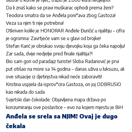
slutite o kome je riječ, tražio je 2.000 eura nedjeljno!
Da li znaš kako se pravi muškarac ophodi prema ženi?
Teodora smatra da se Anđela poni*ava zbog Gastoza!
Veza sa njim ti nije potrebna!
Otkriven koliki je HONORAR Anđele Đuričić u rijalitiju – cifra
je ogromna: Zavrtjeće vam se u glavi od brojke!
Stefan Karić je obrukao svoju djevojku koja ga čeka napolju!
Zar sada, dvije nedjelje pred finale rijalitija?!
Bio sam gori od paradajz turiste! Sloba Radanović je prvi
put otišao na more sa 14 godina – danas uživa u luksuzu, ali
ove situacije iz djetinjstva nikad neće zaboraviti!
Kristina uspjela da isprov*cira Gastoza, on joj ODBRUSIO
kao nikada do sada
Svjetski dan čokolade: Objavljena mapa država po
konzumiranju ove poslastice – evo na kojem mjestu je BiH
Anđela se srela sa NJIM! Ovaj je dugo
čekala