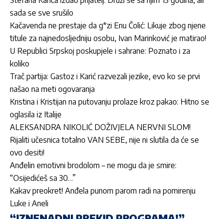
Stefana Karića izdao prijatelj: Druži se sa njim 15 godina, ali
sada se sve srušilo
Kačavenda ne prestaje da g*zi Enu Čolić: Likuje zbog njene
titule za najnedosljedniju osobu, Ivan Marinković je matirao!
U Republici Srpskoj poskupjele i sahrane: Poznato i za
koliko
Trač partija: Gastoz i Karić razvezali jezike, evo ko se prvi
našao na meti ogovaranja
Kristina i Kristijan na putovanju prolaze kroz pakao: Hitno se
oglasila iz Italije
ALEKSANDRA NIKOLIĆ DOŽIVJELA NERVNI SLOM!
Rijaliti učesnica totalno VAN SEBE, nije ni slutila da će se
ovo desiti!
Anđelin emotivni brodolom – ne mogu da je smire:
“Osijedićeš sa 30…”
Kakav preokret! Anđela punom parom radi na pomirenju
Luke i Aneli
“IZNENADNI PREKID PROGRAMA!”