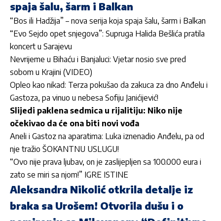
spaja šalu, šarm i Balkan
“Bos ili Hadžija” – nova serija koja spaja šalu, šarm i Balkan
“Evo Sejdo opet snjegova”: Supruga Halida Bešlića pratila
koncert u Sarajevu
Nevrijeme u Bihaću i Banjaluci: Vjetar nosio sve pred
sobom u Krajini (VIDEO)
Opleo kao nikad: Terza pokušao da zakuca za dno Anđelu i
Gastoza, pa vinuo u nebesa Sofiju Janićijević!
Slijedi paklena sedmica u rijalitiju: Niko nije
očekivao da će ona biti novi vođa
Aneli i Gastoz na aparatima: Luka iznenadio Anđelu, pa od
nje tražio ŠOKANTNU USLUGU!
“Ovo nije prava ljubav, on je zaslijepljen sa 100.000 eura i
zato se miri sa njom!” IGRE ISTINE
Aleksandra Nikolić otkrila detalje iz
braka sa Urošem! Otvorila dušu i o