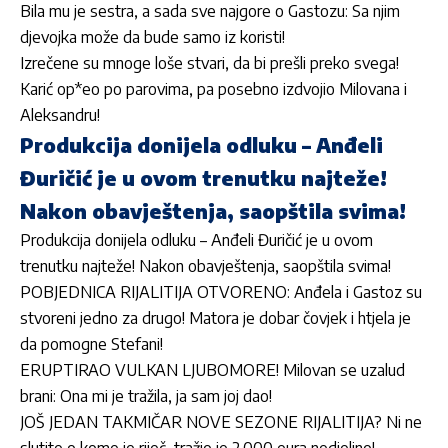
Bila mu je sestra, a sada sve najgore o Gastozu: Sa njim
djevojka može da bude samo iz koristi!
Izrečene su mnoge loše stvari, da bi prešli preko svega!
Karić op*eo po parovima, pa posebno izdvojio Milovana i
Aleksandru!
Produkcija donijela odluku – Anđeli
Đuričić je u ovom trenutku najteže!
Nakon obavještenja, saopštila svima!
Produkcija donijela odluku – Anđeli Đuričić je u ovom
trenutku najteže! Nakon obavještenja, saopštila svima!
POBJEDNICA RIJALITIJA OTVORENO: Anđela i Gastoz su
stvoreni jedno za drugo! Matora je dobar čovjek i htjela je
da pomogne Stefani!
ERUPTIRAO VULKAN LJUBOMORE! Milovan se uzalud
brani: Ona mi je tražila, ja sam joj dao!
JOŠ JEDAN TAKMIČAR NOVE SEZONE RIJALITIJA? Ni ne