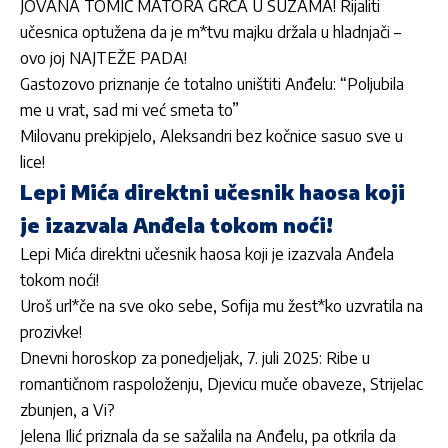
JOVANA TOMIĆ MATORA GRCA U SUZAMA! Rijaliti
učesnica optužena da je m*tvu majku držala u hladnjači –
ovo joj NAJTEŽE PADA!
Gastozovo priznanje će totalno uništiti Anđelu: “Poljubila
me u vrat, sad mi već smeta to”
Milovanu prekipjelo, Aleksandri bez kočnice sasuo sve u
lice!
Lepi Mića direktni učesnik haosa koji
je izazvala Anđela tokom noći!
Lepi Mića direktni učesnik haosa koji je izazvala Anđela
tokom noći!
Uroš url*če na sve oko sebe, Sofija mu žest*ko uzvratila na
prozivke!
Dnevni horoskop za ponedjeljak, 7. juli 2025: Ribe u
romantičnom raspoloženju, Djevicu muče obaveze, Strijelac
zbunjen, a Vi?
Jelena Ilić priznala da se sažalila na Anđelu, pa otkrila da