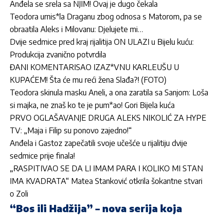
Anđela se srela sa NJIM! Ovaj je dugo čekala
Teodora urnis*la Draganu zbog odnosa s Matorom, pa se
obraatila Aleks i Milovanu: Djelujete mi…
Dvije sedmice pred kraj rijalitija ON ULAZI u Bijelu kuću:
Produkcija zvanično potvrdila
ĐANI KOMENTARISAO IZAZ*VNU KARLEUŠU U
KUPAĆEM! Šta će mu reći žena Slađa?! (FOTO)
Teodora skinula masku Aneli, a ona zaratila sa Sanjom: Loša
si majka, ne znaš ko te je pum*ao! Gori Bijela kuća
PRVO OGLAŠAVANJE DRUGA ALEKS NIKOLIĆ ZA HYPE
TV: „Maja i Filip su ponovo zajedno!“
Anđela i Gastoz zapečatili svoje učešće u rijalitiju dvije
sedmice prije finala!
„RASPITIVAO SE DA LI IMAM PARA I KOLIKO MI STAN
IMA KVADRATA“ Matea Stanković otkrila šokantne stvari
o Zoli
“Bos ili Hadžija” – nova serija koja