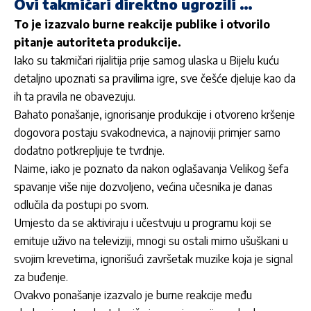
Ovi takmičari direktno ugrozili …
To je izazvalo burne reakcije publike i otvorilo
pitanje autoriteta produkcije.
Iako su takmičari rijalitija prije samog ulaska u Bijelu kuću
detaljno upoznati sa pravilima igre, sve češće djeluje kao da
ih ta pravila ne obavezuju.
Bahato ponašanje, ignorisanje produkcije i otvoreno kršenje
dogovora postaju svakodnevica, a najnoviji primjer samo
dodatno potkrepljuje te tvrdnje.
Naime, iako je poznato da nakon oglašavanja Velikog šefa
spavanje više nije dozvoljeno, većina učesnika je danas
odlučila da postupi po svom.
Umjesto da se aktiviraju i učestvuju u programu koji se
emituje uživo na televiziji, mnogi su ostali mirno ušuškani u
svojim krevetima, ignorišući završetak muzike koja je signal
za buđenje.
Ovakvo ponašanje izazvalo je burne reakcije među