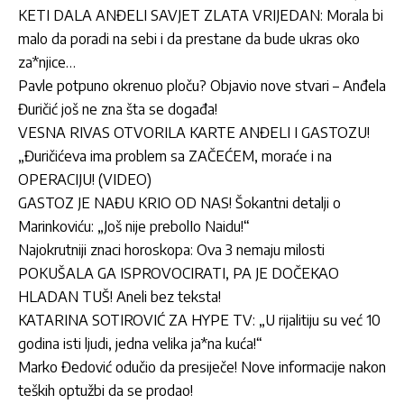
KETI DALA ANĐELI SAVJET ZLATA VRIJEDAN: Morala bi
malo da poradi na sebi i da prestane da bude ukras oko
za*njice…
Pavle potpuno okrenuo ploču? Objavio nove stvari – Anđela
Đuričić još ne zna šta se događa!
VESNA RIVAS OTVORILA KARTE ANĐELI I GASTOZU!
„Đuričićeva ima problem sa ZAČEĆEM, moraće i na
OPERACIJU! (VIDEO)
GASTOZ JE NAĐU KRIO OD NAS! Šokantni detalji o
Marinkoviću: „Još nije prebolIo Naidu!“
Najokrutniji znaci horoskopa: Ova 3 nemaju milosti
POKUŠALA GA ISPROVOCIRATI, PA JE DOČEKAO
HLADAN TUŠ! Aneli bez teksta!
KATARINA SOTIROVIĆ ZA HYPE TV: „U rijalitiju su već 10
godina isti ljudi, jedna velika ja*na kuća!“
Marko Đedović odučio da presiječe! Nove informacije nakon
teških optužbi da se prodao!