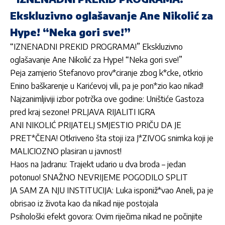
Ekskluzivno oglašavanje Ane Nikolić za
Hype! “Neka gori sve!”
“IZNENADNI PREKID PROGRAMA!” Ekskluzivno
oglašavanje Ane Nikolić za Hype! “Neka gori sve!”
Peja zamjerio Stefanovo prov*ciranje zbog k*cke, otkrio
Enino baškarenje u Karićevoj vili, pa je pon*zio kao nikad!
Najzanimljiviji izbor potrčka ove godine: Uništiće Gastoza
pred kraj sezone! PRLJAVA RIJALITI IGRA
ANI NIKOLIĆ PRIJATELJ SMJESTIO PRIČU DA JE
PRET*ČENA! Otkriveno šta stoji iza J*ZIVOG snimka koji je
MALICIOZNO plasiran u javnost!
Haos na Jadranu: Trajekt udario u dva broda – jedan
potonuo! SNAŽNO NEVRIJEME POGODILO SPLIT
JA SAM ZA NJU INSTITUCIJA: Luka isponiž*vao Aneli, pa je
obrisao iz života kao da nikad nije postojala
Psihološki efekt govora: Ovim riječima nikad ne počinjite