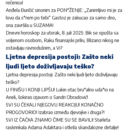
rečenicu!
Anđela Đuričić sinonim za PON*ŽENJE: „Zanimljivo mi je za
lovu da s*rem po tebi“ Gastoz je zakucao za samo dno,
ona završila u SUZAMA!
Dnevni horoskop za utorak, 8. juli 2025: Bik se opušta sa
voljenom osobom, Raku finansijski priliv, Blizanci nikog ne
ostavljaju ravnodušnim, a Vi?
Ljetna depresija postoji: Zašto neki
ljudi ljeto doživljavaju teško?
Ljetna depresija postoji: Zašto neki ljudi ljeto doživljavaju
teško?
U FINIŠU I KONJI LIPŠU! Lukin otac bru*alno uda*io na
Aneli, šokirao izjavom o Sandri Obradović!
SVI SU ČEKALI NJEGOVU REAKCIJU! KONAČNO
PROGOVORIO! Izabrao između djevojke i druga?!
SVI IZ ČAČKA ZNAMO ČIME SU SE BAVILI! Starleta
raskrinkala Adama Adaktara i otkrila skandalozne detalje!