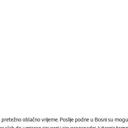
pretežno oblačno vrijeme. Poslije podne u Bosni su moguć
etar slab do umjeren sjeverni i sjeverozapadni. Jutarnja te