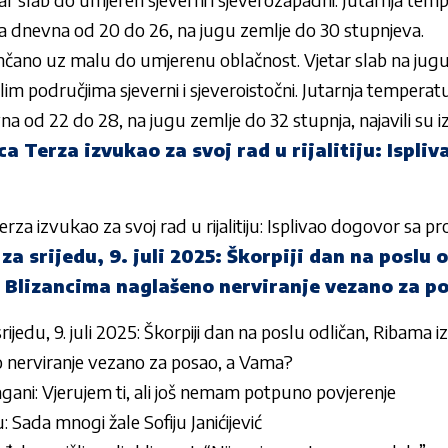
 a dnevna od 20 do 26, na jugu zemlje do 30 stupnjeva.
unčano uz malu do umjerenu oblačnost. Vjetar slab na jug
lim područjima sjeverni i sjeveroistočni. Jutarnja temperat
na od 22 do 28, na jugu zemlje do 32 stupnja, najavili su 
ca Terza izvukao za svoj rad u rijalitiju: Ispli
erza izvukao za svoj rad u rijalitiju: Isplivao dogovor sa 
a srijedu, 9. juli 2025: Škorpiji dan na poslu 
i, Blizancima naglašeno nerviranje vezano za p
jedu, 9. juli 2025: Škorpiji dan na poslu odličan, Ribama iz
 nerviranje vezano za posao, a Vama?
ani: Vjerujem ti, ali još nemam potpuno povjerenje
ju: Sada mnogi žale Sofiju Janićijević