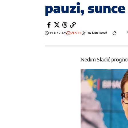
pauzi, sunce
09.07.2025
VESTI
194 Min Read
Nedim Sladić progno