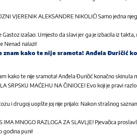
ZNI VJERENIK ALEKSANDRE NIKOLIĆ! Samo jedna njegov
 Gastoz izašao: Umjesto da slavi jer ga je izbacila iz takta, 
se Nenad nalazi!
ne znam kako te nije sramota! Anđela Đuričić k
nam kako te nije sramota! Anđela Đuričić konačno skinula
A SRPSKU MAĆEHU NA ČINIOCE! Evo koji je pravi raz
tozu i drugoj uopšte joj nije prijalo: Nakon strašnog saznan
IMA MNOGO RAZLOGA ZA SLAVLJE! Pjevačica proslavl
o godina puni!