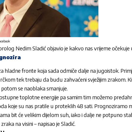
acebook
eorolog
Nedim Sladić
objavio je kakvo nas vrijeme očekuje
gnozira
e iza hladne fronte koja sada odmiče dalje na jugoistok. Pr
 Grčkom tek trebaju da budu zahvaćeni svježijim zrakom. Kiša
a potom se naoblaka smanjuje.
a dostupne toplotne energije pa samim tim možemo predahnu
a koje su nas pratile u proteklih 48 sati. Prognoziramo m
likama bit će velikim dijelom suh, iako i dalje ne potpuno sta
zraka na visini – napisao je Sladić.