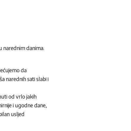
 u narednim danima.
imjećujemo da
 narednih sati slabi i
ti od vrlo jakih
irnije i ugodne dane,
bilan usljed