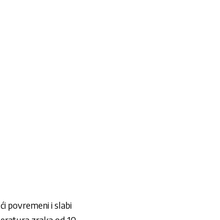
i povremeni i slabi
mperatura zraka od 10