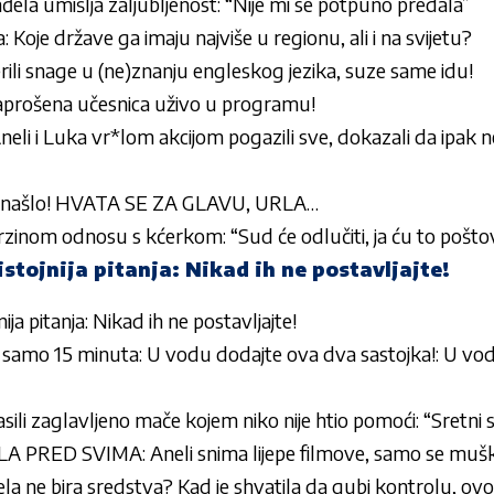
ela umišlja zaljubljenost: “Nije mi se potpuno predala”
: Koje države ga imaju najviše u regionu, ali i na svijetu?
ili snage u (ne)znanju engleskog jezika, suze same idu!
: Zaprošena učesnica uživo u programu!
i i Luka vr*lom akcijom pogazili sve, dokazali da ipak 
e snašlo! HVATA SE ZA GLAVU, URLA…
erzinom odnosu s kćerkom: “Sud će odlučiti, ja ću to pošto
stojnija pitanja: Nikad ih ne postavljajte!
ija pitanja: Nikad ih ne postavljajte!
samo 15 minuta: U vodu dodajte ova dva sastojka!: U vo
asili zaglavljeno mače kojem niko nije htio pomoći: “Sretni
PRED SVIMA: Aneli snima lijepe filmove, samo se muškar
a ne bira sredstva? Kad je shvatila da gubi kontrolu, ovo 