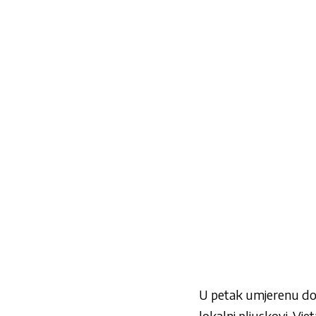
U petak umjerenu do 
lokalni pljuskovi. Vj