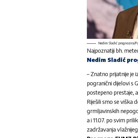
Nedim Sladić prognozira/F
Najpoznatiji bh. met
Nedim Sladić pro
– Znatno prijatnije j
pogranični dijelovi s
postepeno prestaje, 
Riješili smo se višk
grmljavinskih nepogod
a i 11.07. po svim pri
zadržavanja vlažnijeg 