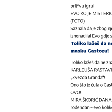
prlj*vu igru!
EVO KO JE MISTERIO
(FOTO)
Saznala da je zbog nje
iznenadila! Evo gdje 
Toliko lažeš da 
masku Gastozu!
Toliko lažeš da ne z
KARLEUŠA RASTAVIL
„Zvezda Granda“!
Ono što je čula o Gas
OVO!
MIRA ŠKORIĆ DANAS 
rođendan – evo kolik