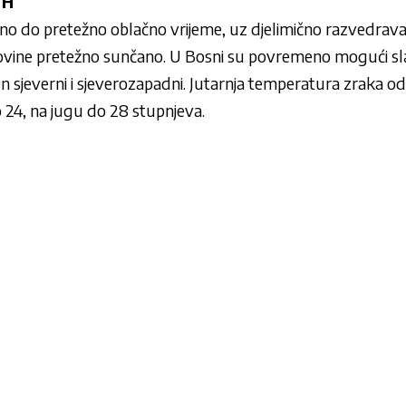
iH
no do pretežno oblačno vrijeme, uz djelimično razvedrav
vine pretežno sunčano. U Bosni su povremeno mogući slabi
n sjeverni i sjeverozapadni. Jutarnja temperatura zraka od
 24, na jugu do 28 stupnjeva.