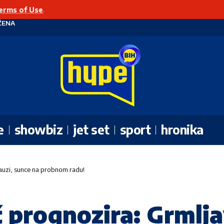
erms of Use
.
ŽENA
e
showbiz
jet set
sport
hronika
auzi, sunce na probnom radu!
 prognozira: Grmlja