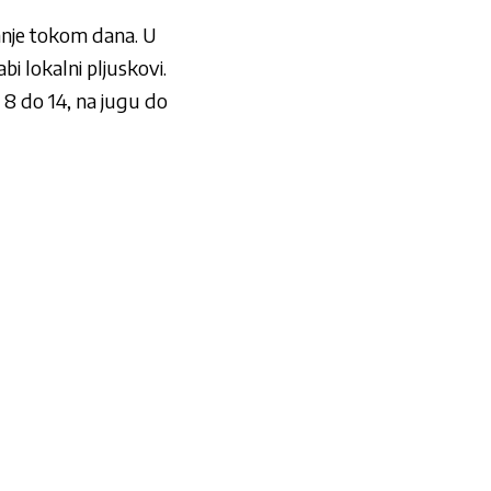
anje tokom dana. U
 lokalni pljuskovi.
 8 do 14, na jugu do