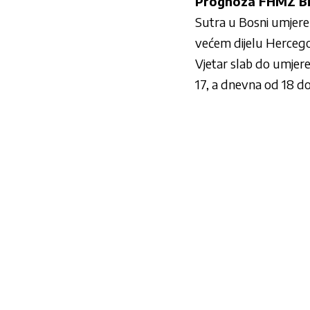
Prognoza FHMZ B
Sutra u Bosni umjere
većem dijelu Hercego
Vjetar slab do umjere
17, a dnevna od 18 do