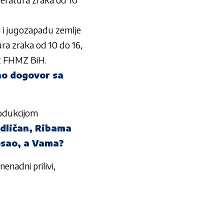
u i jugozapadu zemlje
ura zraka od 10 do 16,
iz FHMZ BiH.
vao dogovor sa
produkcijom
odličan, Ribama
osao, a Vama?
nenadni prilivi,