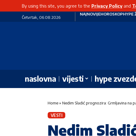
By using this site, you agree to the
Privacy Policy
and
T
NAJNOVIJE
HOROSKOP
HYPE 
Četvrtak, 06.08.2026
naslovna
vijesti
hype zvezd
Home
»
Nedim Sladić prognozira: Grmljavina na p
VESTI
Nedim Sladić