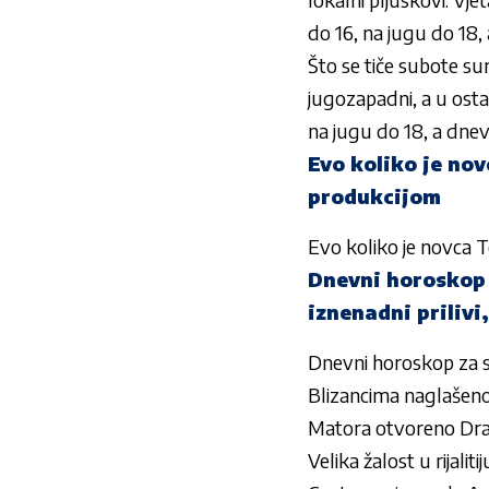
do 16, na jugu do 18,
Što se tiče subote s
jugozapadni, a u osta
na jugu do 18, a dnev
Evo koliko je nov
produkcijom
Evo koliko je novca T
Dnevni horoskop z
iznenadni priliv
Dnevni horoskop za sri
Blizancima naglašeno
Matora otvoreno Drag
Velika žalost u rijaliti