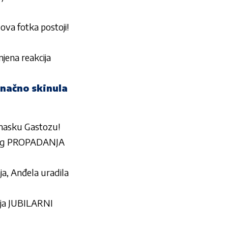
a fotka postoji!
njena reakcija
onačno skinula
 masku Gastozu!
log PROPADANJA
ja, Anđela uradila
ja JUBILARNI