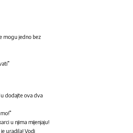
ne mogu jedno bez
vati”
du dodajte ova dva
 smo!”
ci u njima mijenjaju!
je uradila! Vodi