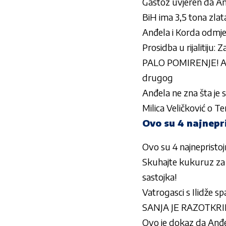
Gastoz uvjeren da Anđ
BiH ima 3,5 tona zlata
Anđela i Korda odmjer
Prosidba u rijalitiju
PALO POMIRENJE! Anel
drugog
Anđela ne zna šta j
Milica Veličković o T
Ovo su 4 najnepri
Ovo su 4 najnepristojn
Skuhajte kukuruz za 
sastojka!
Vatrogasci s Ilidže sp
SANJA JE RAZOTKRILA 
Ovo je dokaz da Anđel