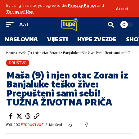
By using this site, you agree to the
Privacy Policy
and
Accept
Terms of Use
.
Aa
NASLOVNA
VIJESTI
HYPE ZVEZDE
SHO
Home
»
Maša (9) i njen otac Zoran iz Banjaluke teško žive: Prepušteni sami sebi! TUŽNA ŽIVOTNA PRIČA
DRUŠTVO
Maša (9) i njen otac Zoran iz
Banjaluke teško žive:
Prepušteni sami sebi!
TUŽNA ŽIVOTNA PRIČA
01.10.2025
DRUŠTVO
181 Min Read