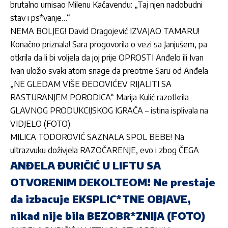
brutalno urnisao Milenu Kačavendu: „Taj njen nadobudni
stav i ps*vanje…“
NEMA BOLJEG! David Dragojević IZVAJAO TAMARU!
Konačno priznala! Sara progovorila o vezi sa Janjušem, pa
otkrila da li bi voljela da joj prije OPROSTI Anđelo ili Ivan
Ivan uložio svaki atom snage da preotme Saru od Anđela
„NE GLEDAM VIŠE ĐEDOVIĆEV RIJALITI SA
RASTURANJEM PORODICA“ Marija Kulić razotkrila
GLAVNOG PRODUKCIJSKOG IGRAČA – istina isplivala na
VIDJELO (FOTO)
MILICA TODOROVIĆ SAZNALA SPOL BEBE! Na
ultrazvuku doživjela RAZOČARENJE, evo i zbog ČEGA
ANĐELA ĐURIČIĆ U LIFTU SA
OTVORENIM DEKOLTEOM! Ne prestaje
da izbacuje EKSPLIC*TNE OBJAVE,
nikad nije bila BEZOBR*ZNIJA (FOTO)