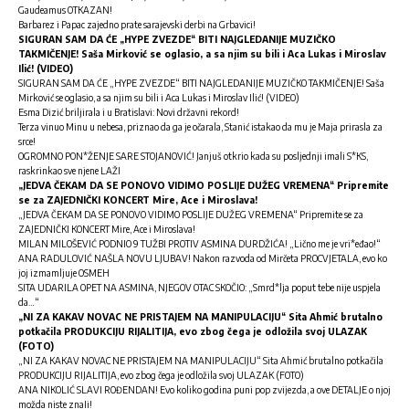
Gaudeamus OTKAZAN!
Barbarez i Papac zajedno prate sarajevski derbi na Grbavici!
SIGURAN SAM DA ĆE „HYPE ZVEZDE“ BITI NAJGLEDANIJE MUZIČKO
TAKMIČENJE! Saša Mirković se oglasio, a sa njim su bili i Aca Lukas i Miroslav
Ilić! (VIDEO)
SIGURAN SAM DA ĆE „HYPE ZVEZDE“ BITI NAJGLEDANIJE MUZIČKO TAKMIČENJE! Saša
Mirković se oglasio, a sa njim su bili i Aca Lukas i Miroslav Ilić! (VIDEO)
Esma Dizić briljirala i u Bratislavi: Novi državni rekord!
Terza vinuo Minu u nebesa, priznao da ga je očarala, Stanić istakao da mu je Maja prirasla za
srce!
OGROMNO PON*ŽENJE SARE STOJANOVIĆ! Janjuš otkrio kada su posljednji imali S*KS,
raskrinkao sve njene LAŽI
„JEDVA ČEKAM DA SE PONOVO VIDIMO POSLIJE DUŽEG VREMENA“ Pripremite
se za ZAJEDNIČKI KONCERT Mire, Ace i Miroslava!
„JEDVA ČEKAM DA SE PONOVO VIDIMO POSLIJE DUŽEG VREMENA“ Pripremite se za
ZAJEDNIČKI KONCERT Mire, Ace i Miroslava!
MILAN MILOŠEVIĆ PODNIO 9 TUŽBI PROTIV ASMINA DURDŽIĆA! „Lično me je vri*eđao!“
ANA RADULOVIĆ NAŠLA NOVU LJUBAV! Nakon razvoda od Mirčeta PROCVJETALA, evo ko
joj izmamljuje OSMEH
SITA UDARILA OPET NA ASMINA, NJEGOV OTAC SKOČIO: „Smrd*lja poput tebe nije uspjela
da…“
„NI ZA KAKAV NOVAC NE PRISTAJEM NA MANIPULACIJU“ Sita Ahmić brutalno
potkačila PRODUKCIJU RIJALITIJA, evo zbog čega je odložila svoj ULAZAK
(FOTO)
„NI ZA KAKAV NOVAC NE PRISTAJEM NA MANIPULACIJU“ Sita Ahmić brutalno potkačila
PRODUKCIJU RIJALITIJA, evo zbog čega je odložila svoj ULAZAK (FOTO)
ANA NIKOLIĆ SLAVI ROĐENDAN! Evo koliko godina puni pop zvijezda, a ove DETALJE o njoj
možda niste znaIi!