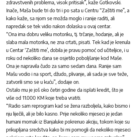
zdravstvenih problema, visok pritisak”, kaže Gotkovski.
Inače, Maša bude tri do tri i po sata u Centru “Zaštiti me”, a
kako kaže, sa njom se možda moglo i ranije raditi, ali
napredak se tek vidio nakon dolaska u ovaj centar.
“Ona ima dobru veliku motoriku, tj. trčanje, hodanje, ali je
slaba mala motorika, ne zna crtati, pisati. Tek kad je krenula
u Centar ‘Zaštiti me’, dobila je pravu pomoć od učiteljice, i u
roku od nekoliko dana se osjetilo poboljšanje kod Maše.
Ona je napravila čudo za samo sedam dana. Ranije sam
Mašu vodio i na sport, džudo, plivanje, ali sada je sve teže,
zatvorili smo se u kuću”, dodaje on.
Ostalo mu je još oko četiri godine da isplati kredit, što je
više od 11.000 KM koje treba vratiti.
“Radio sam reprogram kad se žena razboljela, kako bismo i
nju liječili, ali je bilo kasno. Prije nekoliko mjeseci je jedan
humani momak iz Banjaluke pokrenuo akciju, tokom koje su
prikupljana sredstva kako bi mi pomogli da nekoliko mjeseci