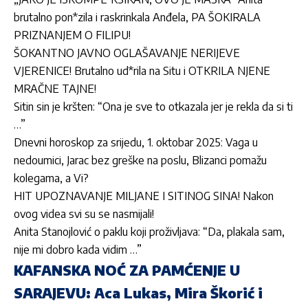
brutalno pon*zila i raskrinkala Anđela, PA ŠOKIRALA
PRIZNANJEM O FILIPU!
ŠOKANTNO JAVNO OGLAŠAVANJE NERIJEVE
VJERENICE! Brutalno ud*rila na Situ i OTKRILA NJENE
MRAČNE TAJNE!
Sitin sin je kršten: “Ona je sve to otkazala jer je rekla da si ti
…”
Dnevni horoskop za srijedu, 1. oktobar 2025: Vaga u
nedoumici, Jarac bez greške na poslu, Blizanci pomažu
kolegama, a Vi?
HIT UPOZNAVANJE MILJANE I SITINOG SINA! Nakon
ovog videa svi su se nasmijali!
Anita Stanojlović o paklu koji proživljava: “Da, plakala sam,
nije mi dobro kada vidim …”
KAFANSKA NOĆ ZA PAMĆENJE U
SARAJEVU: Aca Lukas, Mira Škorić i