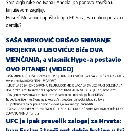
Sara digla ruke od Ivana i Anđela, pa ponovo završila u
Janjuševom zagrljaju!
Husref Musemić napušta klupu FK Sarajevo nakon poraza u
derbiju?!
SAŠA MIRKOVIĆ OBIŠAO SNIMANJE
PROJEKTA U LISOVIĆU! Biće DVA
VJENČANJA, a vlasnik Hype-a postavio
OVO PITANJE! (VIDEO)
SAŠA MIRKOVIĆ OBIŠAO SNIMANJE PROJEKTA U LISOVIĆU! Biće DVA VJENČANJA, a vlasnik
Hype-a postavio OVO PITANJE! (VIDEO)
„LJUB*LA SE SA KONOBAROM U KLUBU, DOK ME JE LAGALA DA LEŽI KUĆI BOLESNA…“
Bivši dečko Sare Stojanović za HypeTv otkrio SKANDALOZNE DETALJE iz njihove veze:
„Poslije mene se smuvala sa starijim muškarcem koji može da joj bude DEDA“
Tragedija u Šibeniku: Signalna raketa us*rtila gošću na svadbi, istraga u toku
Filip otkrio šta ga ne privlači kod djevojaka, ovo će mnoge iznenaditi
„POJAVILA SE INFEKCIJA, SVI SMO LIČILI JEDNI NA DRUGE“ Zorica Marković otkrila DUGO
ČUVANU TAJNU rijalitija
UFC je ipak prevelik zalogaj za Hrvata:
Ivan Erslan i treći put dobio batine u tri