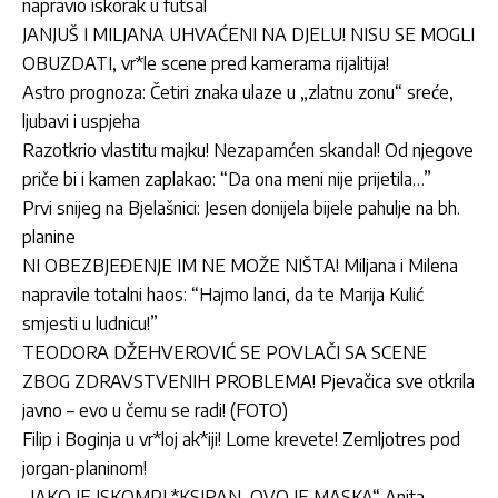
napravio iskorak u futsal
JANJUŠ I MILJANA UHVAĆENI NA DJELU! NISU SE MOGLI
OBUZDATI, vr*le scene pred kamerama rijalitija!
Astro prognoza: Četiri znaka ulaze u „zlatnu zonu“ sreće,
ljubavi i uspjeha
Razotkrio vlastitu majku! Nezapamćen skandal! Od njegove
priče bi i kamen zaplakao: “Da ona meni nije prijetila…”
Prvi snijeg na Bjelašnici: Jesen donijela bijele pahulje na bh.
planine
NI OBEZBJEĐENJE IM NE MOŽE NIŠTA! Miljana i Milena
napravile totalni haos: “Hajmo lanci, da te Marija Kulić
smjesti u ludnicu!”
TEODORA DŽEHVEROVIĆ SE POVLAČI SA SCENE
ZBOG ZDRAVSTVENIH PROBLEMA! Pjevačica sve otkrila
javno – evo u čemu se radi! (FOTO)
Filip i Boginja u vr*loj ak*iji! Lome krevete! Zemljotres pod
jorgan-planinom!
„JAKO JE ISKOMPL*KSIRAN, OVO JE MASKA“ Anita