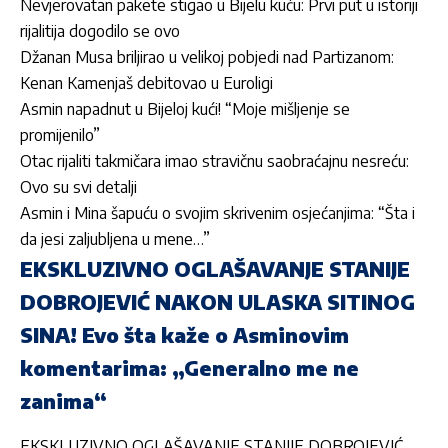
Nevjerovatan pakete stigao u Bijelu kuću: Prvi put u istoriji
rijalitija dogodilo se ovo
Džanan Musa briljirao u velikoj pobjedi nad Partizanom:
Kenan Kamenjaš debitovao u Euroligi
Asmin napadnut u Bijeloj kući! “Moje mišljenje se
promijenilo”
Otac rijaliti takmičara imao stravičnu saobraćajnu nesreću:
Ovo su svi detalji
Asmin i Mina šapuću o svojim skrivenim osjećanjima: “Šta i
da jesi zaljubljena u mene…”
EKSKLUZIVNO OGLAŠAVANJE STANIJE
DOBROJEVIĆ NAKON ULASKA SITINOG
SINA! Evo šta kaže o Asminovim
komentarima: „Generalno me ne
zanima“
EKSKLUZIVNO OGLAŠAVANJE STANIJE DOBROJEVIĆ