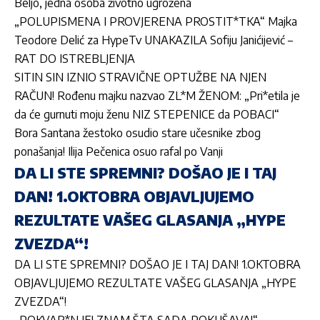
Beljo, jedna osoba životno ugrožena
„POLUPISMENA I PROVJERENA PROSTIT*TKA“ Majka
Teodore Delić za HypeTv UNAKAZILA Sofiju Janićijević –
RAT DO ISTREBLJENJA
SITIN SIN IZNIO STRAVIČNE OPTUŽBE NA NJEN
RAČUN! Rođenu majku nazvao ZL*M ŽENOM: „Pri*etila je
da će gurnuti moju ženu NIZ STEPENICE da POBACI“
Bora Santana žestoko osudio stare učesnike zbog
ponašanja! Ilija Pečenica osuo rafal po Vanji
DA LI STE SPREMNI? DOŠAO JE I TAJ
DAN! 1.OKTOBRA OBJAVLJUJEMO
REZULTATE VAŠEG GLASANJA „HYPE
ZVEZDA“!
DA LI STE SPREMNI? DOŠAO JE I TAJ DAN! 1.OKTOBRA
OBJAVLJUJEMO REZULTATE VAŠEG GLASANJA „HYPE
ZVEZDA“!