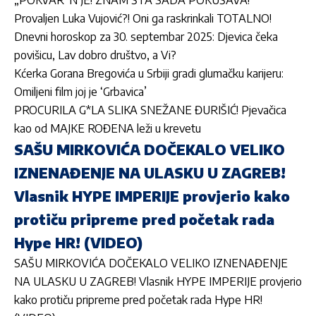
„POKVAR*N JE! ZNAM ŠTA SADA POKUŠAVA!“
Provaljen Luka Vujović?! Oni ga raskrinkali TOTALNO!
Dnevni horoskop za 30. septembar 2025: Djevica čeka
povišicu, Lav dobro društvo, a Vi?
Kćerka Gorana Bregovića u Srbiji gradi glumačku karijeru:
Omiljeni film joj je ‘Grbavica’
PROCURILA G*LA SLIKA SNEŽANE ĐURIŠIĆ! Pjevačica
kao od MAJKE ROĐENA leži u krevetu
SAŠU MIRKOVIĆA DOČEKALO VELIKO
IZNENAĐENJE NA ULASKU U ZAGREB!
Vlasnik HYPE IMPERIJE provjerio kako
protiču pripreme pred početak rada
Hype HR! (VIDEO)
SAŠU MIRKOVIĆA DOČEKALO VELIKO IZNENAĐENJE
NA ULASKU U ZAGREB! Vlasnik HYPE IMPERIJE provjerio
kako protiču pripreme pred početak rada Hype HR!