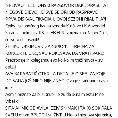
ISPLIVAO TELEFONSKI RAZGOVOR BAKE PRASETA I
NJEGOVE DJEVOJKE! SVE SE ORI OD RASPRAVE!
PRVA DISKVALIFIKACIJA U OVOJ SEZONI RIJALITIJA?!
Epilog cjelonoćnog haosa između Kulićeve i Kačavende!
Saradnja policije iz RS-a i FBiH: Razbijena mreža ped*fila,
četvero uhapšenih!
ŽELJKO JOKSIMOVIĆ ZAKUPIO 11 TERMINA ZA
KONCERTE U SC, SAD POKUŠAVA DA VRATI PARE:
Preprodaje ih kolegama, evo koliko im traži novca – svi
detalji
AVA KARABATIĆ OTKRILA DETALJE O SEBI ZA KOJE
DO SADA JOŠ NIKO NIJE ZNAO! Ovo je starletino pravo
ime!
Asmin priznao da bi šutnuo Terzu da je na mjestu Mine
Vrbaški!
SITA AHMIĆ OBJAVILA JEZIV SNIMAK I TAKO ŠOKIRALA
SVE! U ovom BRLOGU su ŽIVELI Nerio i njegova vjerenica,