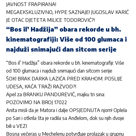
JAVNOST FRAPIRANA!
MEGAEKSKLUZIVNO, HYPE SAZNAJE! JUGOSLAV KARIĆ
JE OTAC DJETETA MILICE TODOROVIĆ?!
“Bos il’ Hadžija” obara rekorde u bh.
kinematografiji: Više od 100 glumaca i
najduži snimajući dan sitcom serije
“Bos il’ Hadžija” obara rekorde u bh. kinematografiji: Više
od 100 glumaca i najduži snimajući dan sitcom serije
ŠOK! BRAK DARKA LAZIĆA PRED KRAHOM: POSLIJE
UDESA, KAĆA TRAŽI RAZVOD?!
Apel za BRANKU PANDUREVIĆ, majku tri sina:
POZOVIMO NA BROJ 17022
Anita misli da je Matora i dalje OPSJEDNUTA njom! Oplela
po Sari i otkrila šta je radila sa Anđelom, dok su njih dvoje
bili u VEZI
Bosna večeras u Mechelenu potvrđuje prolazak u grupnu