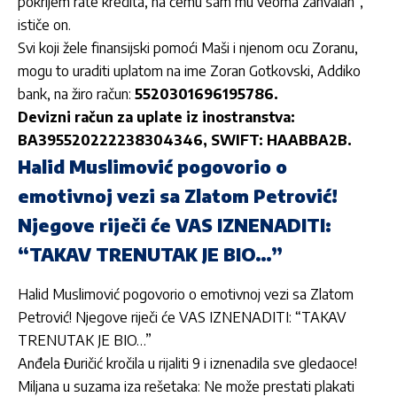
pokrijem rate kredita, na čemu sam mu veoma zahvalan”,
ističe on.
Svi koji žele finansijski pomoći Maši i njenom ocu Zoranu,
mogu to uraditi uplatom na ime Zoran Gotkovski, Addiko
bank, na žiro račun:
5520301696195786.
Devizni račun za uplate iz inostranstva:
BA395520222238304346, SWIFT: HAABBA2B.
Halid Muslimović pogovorio o
emotivnoj vezi sa Zlatom Petrović!
Njegove riječi će VAS IZNENADITI:
“TAKAV TRENUTAK JE BIO…”
Halid Muslimović pogovorio o emotivnoj vezi sa Zlatom
Petrović! Njegove riječi će VAS IZNENADITI: “TAKAV
TRENUTAK JE BIO…”
Anđela Đuričić kročila u rijaliti 9 i iznenadila sve gledaoce!
Miljana u suzama iza rešetaka: Ne može prestati plakati