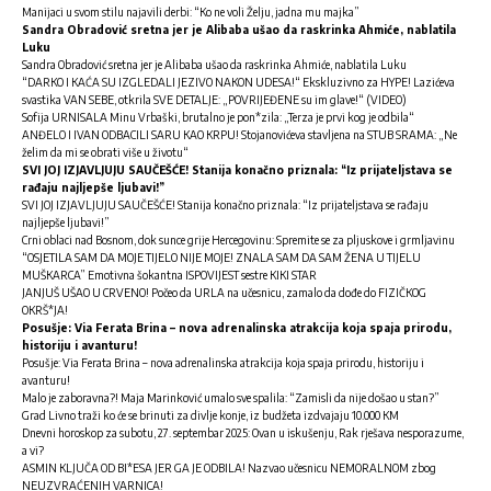
Manijaci u svom stilu najavili derbi: “Ko ne voli Želju, jadna mu majka”
Sandra Obradović sretna jer je Alibaba ušao da raskrinka Ahmiće, nablatila
Luku
Sandra Obradović sretna jer je Alibaba ušao da raskrinka Ahmiće, nablatila Luku
“DARKO I KAĆA SU IZGLEDALI JEZIVO NAKON UDESA!“ Ekskluzivno za HYPE! Lazićeva
svastika VAN SEBE, otkrila SVE DETALJE: „POVRIJEĐENE su im glave!“ (VIDEO)
Sofija URNISALA Minu Vrbaški, brutalno je pon*zila: „Terza je prvi kog je odbila“
ANĐELO I IVAN ODBACILI SARU KAO KRPU! Stojanovićeva stavljena na STUB SRAMA: „Ne
želim da mi se obrati više u životu“
SVI JOJ IZJAVLJUJU SAUČEŠĆE! Stanija konačno priznala: “Iz prijateljstava se
rađaju najljepše ljubavi!”
SVI JOJ IZJAVLJUJU SAUČEŠĆE! Stanija konačno priznala: “Iz prijateljstava se rađaju
najljepše ljubavi!”
Crni oblaci nad Bosnom, dok sunce grije Hercegovinu: Spremite se za pljuskove i grmljavinu
“OSJETILA SAM DA MOJE TIJELO NIJE MOJE! ZNALA SAM DA SAM ŽENA U TIJELU
MUŠKARCA” Emotivna šokantna ISPOVIJEST sestre KIKI STAR
JANJUŠ UŠAO U CRVENO! Počeo da URLA na učesnicu, zamalo da dođe do FIZIČKOG
OKRŠ*JA!
Posušje: Via Ferata Brina – nova adrenalinska atrakcija koja spaja prirodu,
historiju i avanturu!
Posušje: Via Ferata Brina – nova adrenalinska atrakcija koja spaja prirodu, historiju i
avanturu!
Malo je zaboravna?! Maja Marinković umalo sve spalila: “Zamisli da nije došao u stan?”
Grad Livno traži ko će se brinuti za divlje konje, iz budžeta izdvajaju 10.000 KM
Dnevni horoskop za subotu, 27. septembar 2025: Ovan u iskušenju, Rak rješava nesporazume,
a vi?
ASMIN KLJUČA OD BI*ESA JER GA JE ODBILA! Nazvao učesnicu NEMORALNOM zbog
NEUZVRAĆENIH VARNICA!