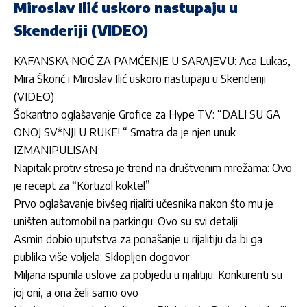
Miroslav Ilić uskoro nastupaju u
Skenderiji (VIDEO)
KAFANSKA NOĆ ZA PAMĆENJE U SARAJEVU: Aca Lukas,
Mira Škorić i Miroslav Ilić uskoro nastupaju u Skenderiji
(VIDEO)
Šokantno oglašavanje Grofice za Hype TV: “DALI SU GA
ONOJ SV*NJI U RUKE! “ Smatra da je njen unuk
IZMANIPULISAN
Napitak protiv stresa je trend na društvenim mrežama: Ovo
je recept za “Kortizol koktel”
Prvo oglašavanje bivšeg rijaliti učesnika nakon što mu je
uništen automobil na parkingu: Ovo su svi detalji
Asmin dobio uputstva za ponašanje u rijalitiju da bi ga
publika više voljela: Sklopljen dogovor
Miljana ispunila uslove za pobjedu u rijalitiju: Konkurenti su
joj oni, a ona želi samo ovo