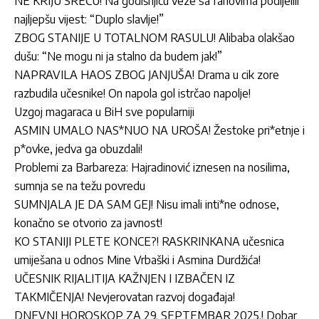
NE KRIJU SREĆU! Na godišnjicu veze sa fanovima podijelili
najljepšu vijest: “Duplo slavlje!”
ZBOG STANIJE U TOTALNOM RASULU! Alibaba olakšao
dušu: “Ne mogu ni ja stalno da budem jak!”
NAPRAVILA HAOS ZBOG JANJUŠA! Drama u cik zore
razbudila učesnike! On napola gol istrčao napolje!
Uzgoj magaraca u BiH sve popularniji
ASMIN UMALO NAS*NUO NA UROŠA! Žestoke pri*etnje i
p*ovke, jedva ga obuzdali!
Problemi za Barbareza: Hajradinović iznesen na nosilima,
sumnja se na težu povredu
SUMNJALA JE DA SAM GEJ! Nisu imali inti*ne odnose,
konačno se otvorio za javnost!
KO STANIJI PLETE KONCE?! RASKRINKANA učesnica
umiješana u odnos Mine Vrbaški i Asmina Durdžića!
UČESNIK RIJALITIJA KAŽNJEN I IZBAČEN IZ
TAKMIČENJA! Nevjerovatan razvoj događaja!
DNEVNI HOROSKOP ZA 29. SEPTEMBAR 2025.! Dobar