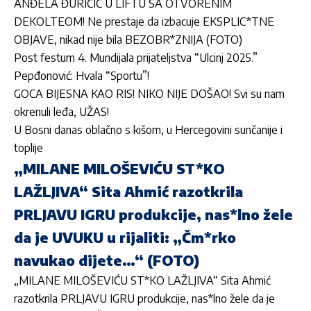
ANĐELA ĐURIČIĆ U LIFTU SA OTVORENIM
DEKOLTEOM! Ne prestaje da izbacuje EKSPLIC*TNE
OBJAVE, nikad nije bila BEZOBR*ZNIJA (FOTO)
Post festum 4. Mundijala prijateljstva “Ulcinj 2025.”
Pepđonović: Hvala “Sportu”!
GOCA BIJESNA KAO RIS! NIKO NIJE DOŠAO! Svi su nam
okrenuli leđa, UŽAS!
U Bosni danas oblačno s kišom, u Hercegovini sunčanije i
toplije
„MILANE MILOŠEVIĆU ST*KO
LAŽLJIVA“ Sita Ahmić razotkrila
PRLJAVU IGRU produkcije, nas*lno žele
da je UVUKU u rijaliti: „Čm*rko
navukao dijete…“ (FOTO)
„MILANE MILOŠEVIĆU ST*KO LAŽLJIVA“ Sita Ahmić
razotkrila PRLJAVU IGRU produkcije, nas*lno žele da je