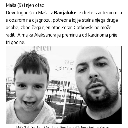
Maša (9) i njen otac
Devetogodišnja Maša iz
Banjaluke
je dijete s autizmom, a
s obzirom na dijagnozu, potrebna joj je stalna njega druge
osobe, zbog čega njen otac Zoran Gotkovski ne može
raditi. A majka Aleksandra je preminula od karcinoma prije
tri godine.
Maša (9) i njen otac … / Foto: Ustupljena fotografija Nezavisnim novinama