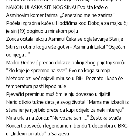
NAKON ULASKA SITINOG SINA! Evo šta kaže o
Asminovim komentarima: „Generalno me ne zanima“
Počela izgradnja kuće u Hodžićima kod Doboja za majku čiji
je sin (19) poginuo u minskom polju
Zorica očitala lekciju Asminu! Čeka se oglašavanje Stanije
Sitin sin otkrio koga više gotivi – Asmina ili Luku! “Osjećam
od njega …”
Marko Đedović predao dokaze policiji zbog prijetnji smrću:
“Zlo koje je spremno na sve!” Evo na koga sumnja
Meteorolozi već najavili minuse u BiH: Poznato i kada će
temperatura pasti ispod nule
Pjevačici preminuo muž čim je nju dovezao u rijaliti!
Nerio otkrio tužne detalje svog života! “Mama me izbacili iz
stana jer je njoj bilo preče da kupi odijelo za neki intervju”
Mina urlala na Zoricu: “Nervozna sam …” Žestoka svađa
Koncert posvećen legendarnom bendu 1. decembra u BKC-
u: „Indexi i prijatelji“ u Sarajevu