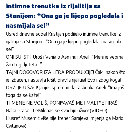
intimne trenutke iz rijalitija sa
Stanijom: “Ona ga je lijepo pogledala i
nasmijala se!”
Usred dnevne sobe! Kristijan podijelio intimne trenutke iz
rijalitija sa Stanijom: “Ona ga je lijepo pogledala i nasmijala
se!”
ONI SU ISTI! Uroš i Vanja o Asminu i Aneli: “Meni je veoma
žao tog djeteta…”
TAJNI DOGOVOR IZA LEĐA PRODUKCIJE! Čak i nakon što
je izbačen, nastavlja kršiti pravila rijalitija! Evo i zbog koga!
DRŽI JE U ŠACI! Janjuš spreman da raskrinka Aneli: “Ima još
toga da se kaže!”
TI MENE NE VOLIŠ, PONI*AVAŠ ME I MALT*ETIRAŠ!
Baka Prase i LeMilenas se svađaju uživo! (VIDEO)
Husref Musemić više nije trener Sarajeva, mijenja ga Mario
Cvitanović