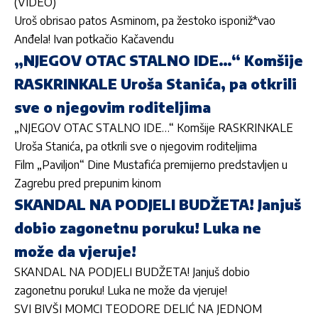
(VIDEO)
Uroš obrisao patos Asminom, pa žestoko isponiž*vao
Anđela! Ivan potkačio Kačavendu
„NJEGOV OTAC STALNO IDE…“ Komšije
RASKRINKALE Uroša Stanića, pa otkrili
sve o njegovim roditeljima
„NJEGOV OTAC STALNO IDE…“ Komšije RASKRINKALE
Uroša Stanića, pa otkrili sve o njegovim roditeljima
Film „Paviljon“ Dine Mustafića premijerno predstavljen u
Zagrebu pred prepunim kinom
SKANDAL NA PODJELI BUDŽETA! Janjuš
dobio zagonetnu poruku! Luka ne
može da vjeruje!
SKANDAL NA PODJELI BUDŽETA! Janjuš dobio
zagonetnu poruku! Luka ne može da vjeruje!
SVI BIVŠI MOMCI TEODORE DELIĆ NA JEDNOM