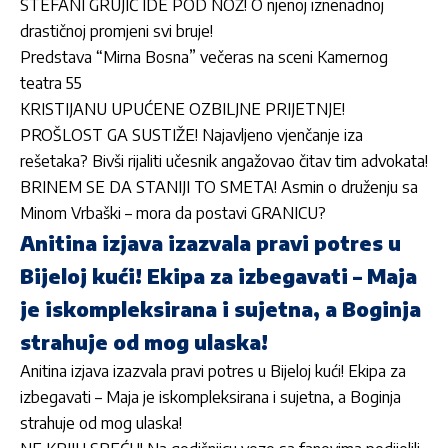
STEFANI GRUJIĆ IDE POD NOŽ! O njenoj iznenadnoj
drastičnoj promjeni svi bruje!
Predstava “Mirna Bosna” večeras na sceni Kamernog
teatra 55
KRISTIJANU UPUĆENE OZBILJNE PRIJETNJE!
PROŠLOST GA SUSTIŽE! Najavljeno vjenčanje iza
rešetaka? Bivši rijaliti učesnik angažovao čitav tim advokata!
BRINEM SE DA STANIJI TO SMETA! Asmin o druženju sa
Minom Vrbaški – mora da postavi GRANICU?
Anitina izjava izazvala pravi potres u
Bijeloj kući! Ekipa za izbegavati – Maja
je iskompleksirana i sujetna, a Boginja
strahuje od mog ulaska!
Anitina izjava izazvala pravi potres u Bijeloj kući! Ekipa za
izbegavati – Maja je iskompleksirana i sujetna, a Boginja
strahuje od mog ulaska!