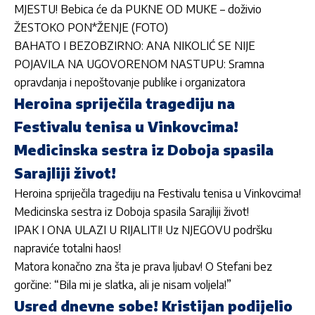
MJESTU! Bebica će da PUKNE OD MUKE – doživio
ŽESTOKO PON*ŽENJE (FOTO)
BAHATO I BEZOBZIRNO: ANA NIKOLIĆ SE NIJE
POJAVILA NA UGOVORENOM NASTUPU: Sramna
opravdanja i nepoštovanje publike i organizatora
Heroina spriječila tragediju na
Festivalu tenisa u Vinkovcima!
Medicinska sestra iz Doboja spasila
Sarajliji život!
Heroina spriječila tragediju na Festivalu tenisa u Vinkovcima!
Medicinska sestra iz Doboja spasila Sarajliji život!
IPAK I ONA ULAZI U RIJALITI! Uz NJEGOVU podršku
napraviće totalni haos!
Matora konačno zna šta je prava ljubav! O Stefani bez
gorčine: “Bila mi je slatka, ali je nisam voljela!”
Usred dnevne sobe! Kristijan podijelio