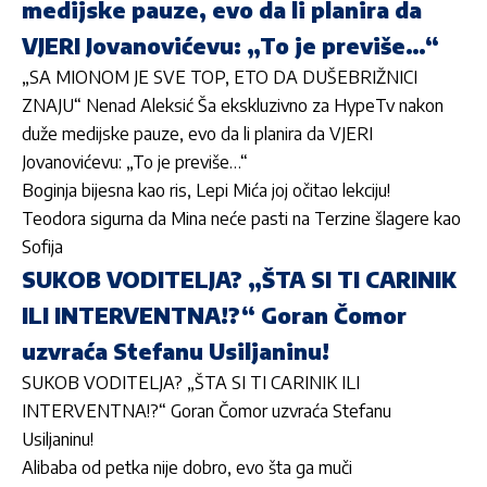
medijske pauze, evo da li planira da
VJERI Jovanovićevu: „To je previše…“
„SA MIONOM JE SVE TOP, ETO DA DUŠEBRIŽNICI
ZNAJU“ Nenad Aleksić Ša ekskluzivno za HypeTv nakon
duže medijske pauze, evo da li planira da VJERI
Jovanovićevu: „To je previše…“
Boginja bijesna kao ris, Lepi Mića joj očitao lekciju!
Teodora sigurna da Mina neće pasti na Terzine šlagere kao
Sofija
SUKOB VODITELJA? „ŠTA SI TI CARINIK
ILI INTERVENTNA!?“ Goran Čomor
uzvraća Stefanu Usiljaninu!
SUKOB VODITELJA? „ŠTA SI TI CARINIK ILI
INTERVENTNA!?“ Goran Čomor uzvraća Stefanu
Usiljaninu!
Alibaba od petka nije dobro, evo šta ga muči