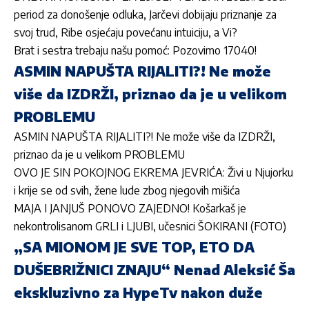
period za donošenje odluka, Jarčevi dobijaju priznanje za
svoj trud, Ribe osjećaju povećanu intuiciju, a Vi?
Brat i sestra trebaju našu pomoć: Pozovimo 17040!
ASMIN NAPUŠTA RIJALITI?! Ne može
više da IZDRŽI, priznao da je u velikom
PROBLEMU
ASMIN NAPUŠTA RIJALITI?! Ne može više da IZDRŽI,
priznao da je u velikom PROBLEMU
OVO JE SIN POKOJNOG EKREMA JEVRIĆA: Živi u Njujorku
i krije se od svih, žene lude zbog njegovih mišića
MAJA I JANJUŠ PONOVO ZAJEDNO! Košarkaš je
nekontrolisanom GRLI i LJUBI, učesnici ŠOKIRANI (FOTO)
„SA MIONOM JE SVE TOP, ETO DA
DUŠEBRIŽNICI ZNAJU“ Nenad Aleksić Ša
ekskluzivno za HypeTv nakon duže