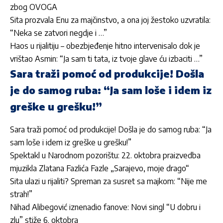
zbog OVOGA
Sita prozvala Enu za majčinstvo, a ona joj žestoko uzvratila:
“Neka se zatvori negdje i …”
Haos u rijalitiju – obezbjeđenje hitno intervenisalo dok je
vrištao Asmin: “Ja sam ti tata, iz tvoje glave ću izbaciti …”
Sara traži pomoć od produkcije! Došla
je do samog ruba: “Ja sam loše i idem iz
greške u grešku!”
Sara traži pomoć od produkcije! Došla je do samog ruba: “Ja
sam loše i idem iz greške u grešku!”
Spektakl u Narodnom pozorištu: 22. oktobra praizvedba
mjuzikla Zlatana Fazlića Fazle „Sarajevo, moje drago“
Sita ulazi u rijaliti? Spreman za susret sa majkom: “Nije me
strah!”
Nihad Alibegović iznenadio fanove: Novi singl “U dobru i
zlu” stiže 6. oktobra