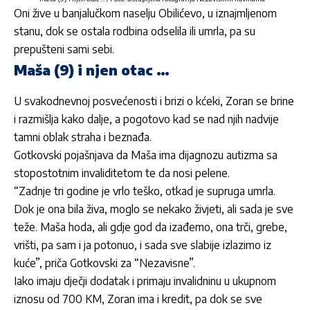
Oni žive u banjalučkom naselju Obilićevo, u iznajmljenom
stanu, dok se ostala rodbina odselila ili umrla, pa su
prepušteni sami sebi.
Maša (9) i njen otac …
U svakodnevnoj posvećenosti i brizi o kćeki, Zoran se brine
i razmišlja kako dalje, a pogotovo kad se nad njih nadvije
tamni oblak straha i beznađa.
Gotkovski pojašnjava da Maša ima dijagnozu autizma sa
stopostotnim invaliditetom te da nosi pelene.
“Zadnje tri godine je vrlo teško, otkad je supruga umrla.
Dok je ona bila živa, moglo se nekako živjeti, ali sada je sve
teže. Maša hoda, ali gdje god da izađemo, ona trči, grebe,
vrišti, pa sam i ja potonuo, i sada sve slabije izlazimo iz
kuće”, priča Gotkovski za “Nezavisne”.
Iako imaju dječji dodatak i primaju invalidninu u ukupnom
iznosu od 700 KM, Zoran ima i kredit, pa dok se sve