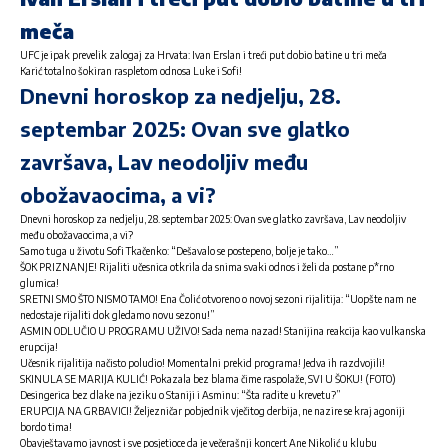
meča
UFC je ipak prevelik zalogaj za Hrvata: Ivan Erslan i treći put dobio batine u tri meča
Karić totalno šokiran raspletom odnosa Luke i Sofi!
Dnevni horoskop za nedjelju, 28.
septembar 2025: Ovan sve glatko
završava, Lav neodoljiv među
obožavaocima, a vi?
Dnevni horoskop za nedjelju, 28. septembar 2025: Ovan sve glatko završava, Lav neodoljiv
među obožavaocima, a vi?
Samo tuga u životu Sofi Tkačenko: “Dešavalo se postepeno, bolje je tako…”
ŠOK PRIZNANJE! Rijaliti učesnica otkrila da snima svaki odnos i želi da postane p*rno
glumica!
SRETNI SMO ŠTO NISMO TAMO! Ena Čolić otvoreno o novoj sezoni rijalitija: “Uopšte nam ne
nedostaje rijaliti dok gledamo novu sezonu!”
ASMIN ODLUČIO U PROGRAMU UŽIVO! Sada nema nazad! Stanijina reakcija kao vulkanska
erupcija!
Učesnik rijalitija načisto poludio! Momentalni prekid programa! Jedva ih razdvojili!
SKINULA SE MARIJA KULIĆ! Pokazala bez blama čime raspolaže, SVI U ŠOKU! (FOTO)
Desingerica bez dlake na jeziku o Staniji i Asminu: “Šta radite u krevetu?”
ERUPCIJA NA GRBAVICI! Željezničar pobjednik vječitog derbija, ne nazire se kraj agoniji
bordo tima!
Obavještavamo javnost i sve posjetioce da je večerašnji koncert Ane Nikolić u klubu