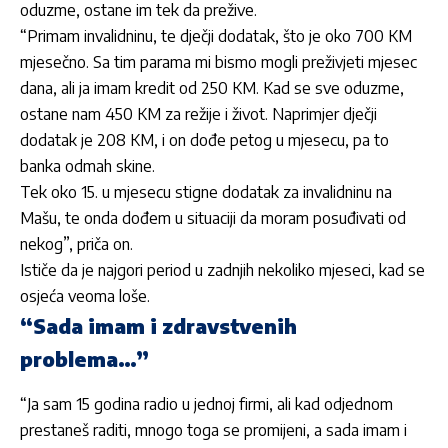
oduzme, ostane im tek da prežive.
“Primam invalidninu, te dječji dodatak, što je oko 700 KM
mjesečno. Sa tim parama mi bismo mogli preživjeti mjesec
dana, ali ja imam kredit od 250 KM. Kad se sve oduzme,
ostane nam 450 KM za režije i život. Naprimjer dječji
dodatak je 208 KM, i on dođe petog u mjesecu, pa to
banka odmah skine.
Tek oko 15. u mjesecu stigne dodatak za invalidninu na
Mašu, te onda dođem u situaciji da moram posuđivati od
nekog”, priča on.
Ističe da je najgori period u zadnjih nekoliko mjeseci, kad se
osjeća veoma loše.
“Sada imam i zdravstvenih
problema…”
“Ja sam 15 godina radio u jednoj firmi, ali kad odjednom
prestaneš raditi, mnogo toga se promijeni, a sada imam i