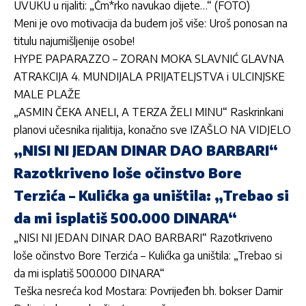
UVUKU u rijaliti: „Čm*rko navukao dijete…“ (FOTO)
Meni je ovo motivacija da budem još više: Uroš ponosan na
titulu najumišljenije osobe!
HYPE PAPARAZZO – ZORAN MOKA SLAVNIĆ GLAVNA
ATRAKCIJA 4. MUNDIJALA PRIJATELJSTVA i ULCINJSKE
MALE PLAŽE
„ASMIN ČEKA ANELI, A TERZA ŽELI MINU“ Raskrinkani
planovi učesnika rijalitija, konačno sve IZAŠLO NA VIDJELO
„NISI NI JEDAN DINAR DAO BARBARI“
Razotkriveno loše očinstvo Bore
Terzića – Kulićka ga uništila: „Trebao si
da mi isplatiš 500.000 DINARA“
„NISI NI JEDAN DINAR DAO BARBARI“ Razotkriveno
loše očinstvo Bore Terzića – Kulićka ga uništila: „Trebao si
da mi isplatiš 500.000 DINARA“
Teška nesreća kod Mostara: Povrijeđen bh. bokser Damir