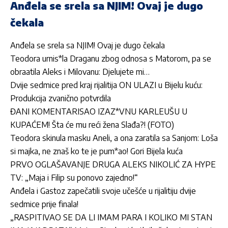
Anđela se srela sa NJIM! Ovaj je dugo
čekala
Anđela se srela sa NJIM! Ovaj je dugo čekala
Teodora urnis*la Draganu zbog odnosa s Matorom, pa se
obraatila Aleks i Milovanu: Djelujete mi…
Dvije sedmice pred kraj rijalitija ON ULAZI u Bijelu kuću:
Produkcija zvanično potvrdila
ĐANI KOMENTARISAO IZAZ*VNU KARLEUŠU U
KUPAĆEM! Šta će mu reći žena Slađa?! (FOTO)
Teodora skinula masku Aneli, a ona zaratila sa Sanjom: Loša
si majka, ne znaš ko te je pum*ao! Gori Bijela kuća
PRVO OGLAŠAVANJE DRUGA ALEKS NIKOLIĆ ZA HYPE
TV: „Maja i Filip su ponovo zajedno!“
Anđela i Gastoz zapečatili svoje učešće u rijalitiju dvije
sedmice prije finala!
„RASPITIVAO SE DA LI IMAM PARA I KOLIKO MI STAN