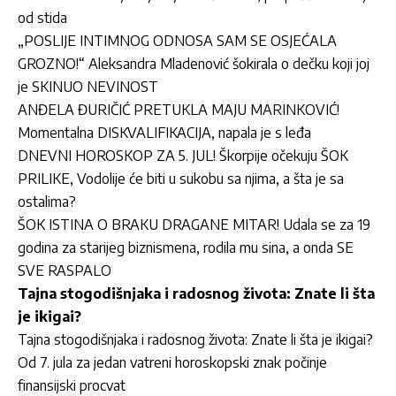
od stida
„POSLIJE INTIMNOG ODNOSA SAM SE OSJEĆALA
GROZNO!“ Aleksandra Mladenović šokirala o dečku koji joj
je SKINUO NEVINOST
ANĐELA ĐURIČIĆ PRETUKLA MAJU MARINKOVIĆ!
Momentalna DISKVALIFIKACIJA, napala je s leđa
DNEVNI HOROSKOP ZA 5. JUL! Škorpije očekuju ŠOK
PRILIKE, Vodolije će biti u sukobu sa njima, a šta je sa
ostalima?
ŠOK ISTINA O BRAKU DRAGANE MITAR! Udala se za 19
godina za starijeg biznismena, rodila mu sina, a onda SE
SVE RASPALO
Tajna stogodišnjaka i radosnog života: Znate li šta
je ikigai?
Tajna stogodišnjaka i radosnog života: Znate li šta je ikigai?
Od 7. jula za jedan vatreni horoskopski znak počinje
finansijski procvat