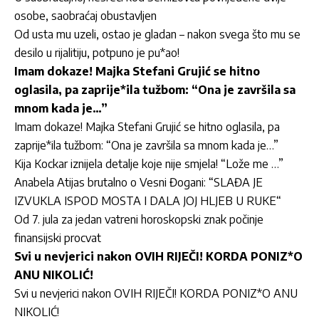
osobe, saobraćaj obustavljen
Od usta mu uzeli, ostao je gladan – nakon svega što mu se
desilo u rijalitiju, potpuno je pu*ao!
Imam dokaze! Majka Stefani Grujić se hitno
oglasila, pa zaprije*ila tužbom: “Ona je završila sa
mnom kada je…”
Imam dokaze! Majka Stefani Grujić se hitno oglasila, pa
zaprije*ila tužbom: “Ona je završila sa mnom kada je…”
Kija Kockar iznijela detalje koje nije smjela! “Lože me …”
Anabela Atijas brutalno o Vesni Đogani: “SLAĐA JE
IZVUKLA ISPOD MOSTA I DALA JOJ HLJEB U RUKE“
Od 7. jula za jedan vatreni horoskopski znak počinje
finansijski procvat
Svi u nevjerici nakon OVIH RIJEČI! KORDA PONIZ*O
ANU NIKOLIĆ!
Svi u nevjerici nakon OVIH RIJEČI! KORDA PONIZ*O ANU
NIKOLIĆ!