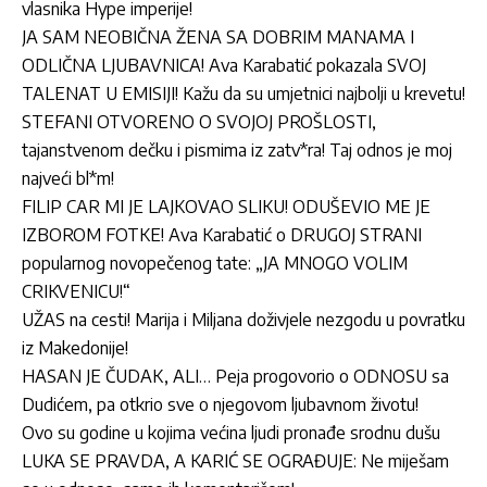
vlasnika Hype imperije!
JA SAM NEOBIČNA ŽENA SA DOBRIM MANAMA I
ODLIČNA LJUBAVNICA! Ava Karabatić pokazala SVOJ
TALENAT U EMISIJI! Kažu da su umjetnici najbolji u krevetu!
STEFANI OTVORENO O SVOJOJ PROŠLOSTI,
tajanstvenom dečku i pismima iz zatv*ra! Taj odnos je moj
najveći bl*m!
FILIP CAR MI JE LAJKOVAO SLIKU! ODUŠEVIO ME JE
IZBOROM FOTKE! Ava Karabatić o DRUGOJ STRANI
popularnog novopečenog tate: „JA MNOGO VOLIM
CRIKVENICU!“
UŽAS na cesti! Marija i Miljana doživjele nezgodu u povratku
iz Makedonije!
HASAN JE ČUDAK, ALI… Peja progovorio o ODNOSU sa
Dudićem, pa otkrio sve o njegovom ljubavnom životu!
Ovo su godine u kojima većina ljudi pronađe srodnu dušu
LUKA SE PRAVDA, A KARIĆ SE OGRAĐUJE: Ne miješam