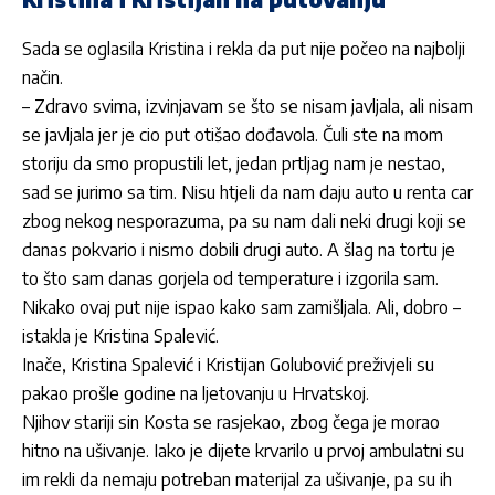
Sada se oglasila Kristina i rekla da put nije počeo na najbolji
način.
– Zdravo svima, izvinjavam se što se nisam javljala, ali nisam
se javljala jer je cio put otišao dođavola. Čuli ste na mom
storiju da smo propustili let, jedan prtljag nam je nestao,
sad se jurimo sa tim. Nisu htjeli da nam daju auto u renta car
zbog nekog nesporazuma, pa su nam dali neki drugi koji se
danas pokvario i nismo dobili drugi auto. A šlag na tortu je
to što sam danas gorjela od temperature i izgorila sam.
Nikako ovaj put nije ispao kako sam zamišljala. Ali, dobro –
istakla je Kristina Spalević.
Inače, Kristina Spalević i Kristijan Golubović preživjeli su
pakao prošle godine na ljetovanju u Hrvatskoj.
Njihov stariji sin Kosta se rasjekao, zbog čega je morao
hitno na ušivanje. Iako je dijete krvarilo u prvoj ambulatni su
im rekli da nemaju potreban materijal za ušivanje, pa su ih