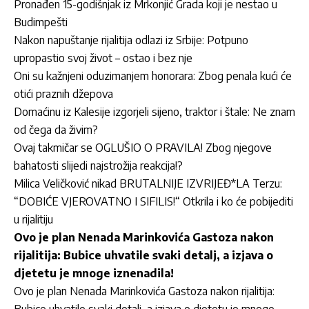
Pronađen 15-godišnjak iz Mrkonjić Grada koji je nestao u
Budimpešti
Nakon napuštanje rijalitija odlazi iz Srbije: Potpuno
upropastio svoj život – ostao i bez nje
Oni su kažnjeni oduzimanjem honorara: Zbog penala kući će
otići praznih džepova
Domaćinu iz Kalesije izgorjeli sijeno, traktor i štale: Ne znam
od čega da živim?
Ovaj takmičar se OGLUŠIO O PRAVILA! Zbog njegove
bahatosti slijedi najstrožija reakcija!?
Milica Veličković nikad BRUTALNIJE IZVRIJEĐ*LA Terzu:
“DOBIĆE VJEROVATNO I SIFILIS!“ Otkrila i ko će pobijediti
u rijalitiju
Ovo je plan Nenada Marinkovića Gastoza nakon
rijalitija: Bubice uhvatile svaki detalj, a izjava o
djetetu je mnoge iznenadila!
Ovo je plan Nenada Marinkovića Gastoza nakon rijalitija:
Bubice uhvatile svaki detalj, a izjava o djetetu je mnoge