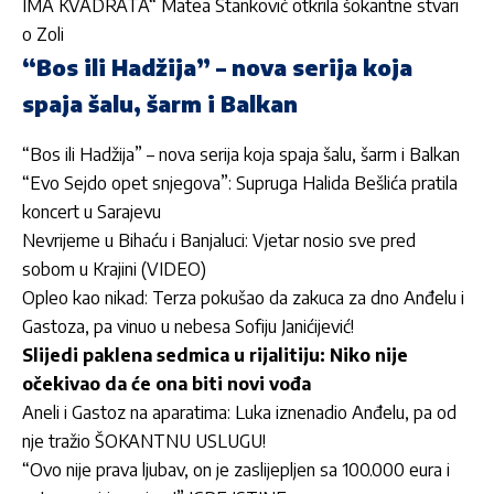
IMA KVADRATA“ Matea Stanković otkrila šokantne stvari
o Zoli
“Bos ili Hadžija” – nova serija koja
spaja šalu, šarm i Balkan
“Bos ili Hadžija” – nova serija koja spaja šalu, šarm i Balkan
“Evo Sejdo opet snjegova”: Supruga Halida Bešlića pratila
koncert u Sarajevu
Nevrijeme u Bihaću i Banjaluci: Vjetar nosio sve pred
sobom u Krajini (VIDEO)
Opleo kao nikad: Terza pokušao da zakuca za dno Anđelu i
Gastoza, pa vinuo u nebesa Sofiju Janićijević!
Slijedi paklena sedmica u rijalitiju: Niko nije
očekivao da će ona biti novi vođa
Aneli i Gastoz na aparatima: Luka iznenadio Anđelu, pa od
nje tražio ŠOKANTNU USLUGU!
“Ovo nije prava ljubav, on je zaslijepljen sa 100.000 eura i