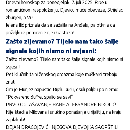
Dnevni horoskop za ponedjeljak, 7. juli 2025: Ribe u
romantičnom raspoloženju, Djevicu muče obaveze, Strijelac
zbunjen, a Vi?
Jelena Ilić priznala da se sažalila na Anđelu, pa otkrila da
priželjkuje pomirenje nje i Gastoza!
Zašto zijevamo? Tijelo nam tako šalje
signale kojih nismo ni svjesni!
Zašto zijevamo? Tijelo nam tako šalje signale kojih nismo ni
svjesni!
Pet ključnih tajni ženskog orgazma koje muškarci trebaju
znati
Čim je Munjez napustio Bijelu kuću, osuli paljbu po njemu:
“Pokvareno đu*re, spalio se sav!”
PRVO OGLAŠAVANJE BABE ALEKSANDRE NIKOLIĆ!
Nije štedila Milovana i unukino ponašanje u rijalitiju, na kraju
zaplakala!
DEJAN DRAGOJEVIĆ I NJEGOVA DJEVOJKA SAOPŠTILI