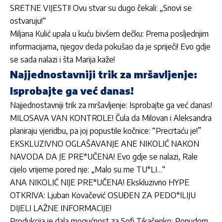
SRETNE VIJESTI! Ovu stvar su dugo čekali: „Snovi se
ostvaruju!“
Miljana Kulić upala u kuću bivšem dečku: Prema posljednjim
informacijama, njegov deda pokušao da je spriječi! Evo gdje
se sada nalazi i šta Marija kaže!
Najjednostavniji trik za mršavljenje:
Isprobajte ga već danas!
Najjednostavniji trik za mršavljenje: Isprobajte ga već danas!
MILOSAVA VAN KONTROLE! Čula da Milovan i Aleksandra
planiraju vjeridbu, pa joj popustile kočnice: “Precrtaću je!”
EKSKLUZIVNO OGLAŠAVANJE ANE NIKOLIĆ NAKON
NAVODA DA JE PRE*UČENA! Evo gdje se nalazi, Rale
cijelo vrijeme pored nje: „Malo su me TU*LI…“
ANA NIKOLIĆ NIJE PRE*UČENA! Ekskluzivno HYPE
OTKRIVA: Ljuban Kovačević OSUĐEN ZA PEDO*ILIJU
DIJELI LAŽNE INFORMACIJE!
Produkcija je dala mogućnost za Sofi Tikačenko: Ponudom