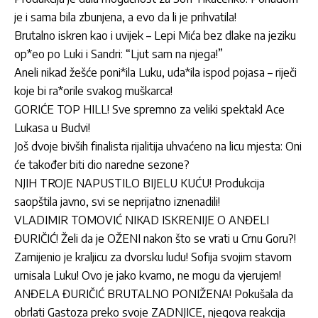
je i sama bila zbunjena, a evo da li je prihvatila!
Brutalno iskren kao i uvijek – Lepi Mića bez dlake na jeziku
op*eo po Luki i Sandri: “Ljut sam na njega!”
Aneli nikad žešće poni*ila Luku, uda*ila ispod pojasa – riječi
koje bi ra*orile svakog muškarca!
GORIĆE TOP HILL! Sve spremno za veliki spektakl Ace
Lukasa u Budvi!
Još dvoje bivših finalista rijalitija uhvaćeno na licu mjesta: Oni
će također biti dio naredne sezone?
NJIH TROJE NAPUSTILO BIJELU KUĆU! Produkcija
saopštila javno, svi se neprijatno iznenadili!
VLADIMIR TOMOVIĆ NIKAD ISKRENIJE O ANĐELI
ĐURIČIĆ! Želi da je OŽENI nakon što se vrati u Crnu Goru?!
Zamijenio je kraljicu za dvorsku ludu! Sofija svojim stavom
urnisala Luku! Ovo je jako kvarno, ne mogu da vjerujem!
ANĐELA ĐURIČIĆ BRUTALNO PONIŽENA! Pokušala da
obrlati Gastoza preko svoje ZADNJICE, njegova reakcija