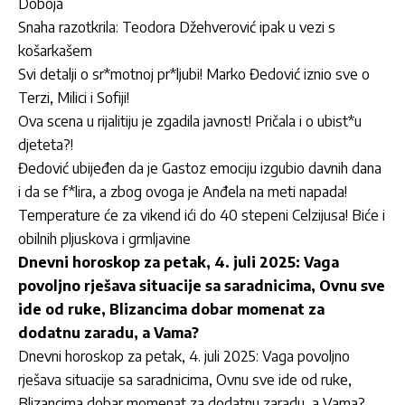
Doboja
Snaha razotkrila: Teodora Džehverović ipak u vezi s
košarkašem
Svi detalji o sr*motnoj pr*ljubi! Marko Đedović iznio sve o
Terzi, Milici i Sofiji!
Ova scena u rijalitiju je zgadila javnost! Pričala i o ubist*u
djeteta?!
Đedović ubijeđen da je Gastoz emociju izgubio davnih dana
i da se f*lira, a zbog ovoga je Anđela na meti napada!
Temperature će za vikend ići do 40 stepeni Celzijusa! Biće i
obilnih pljuskova i grmljavine
Dnevni horoskop za petak, 4. juli 2025: Vaga
povoljno rješava situacije sa saradnicima, Ovnu sve
ide od ruke, Blizancima dobar momenat za
dodatnu zaradu, a Vama?
Dnevni horoskop za petak, 4. juli 2025: Vaga povoljno
rješava situacije sa saradnicima, Ovnu sve ide od ruke,
Blizancima dobar momenat za dodatnu zaradu, a Vama?