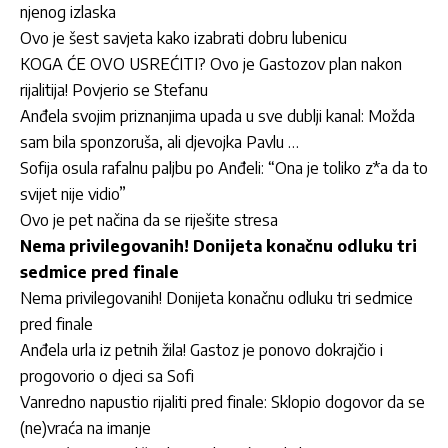
njenog izlaska
Ovo je šest savjeta kako izabrati dobru lubenicu
KOGA ĆE OVO USREĆITI? Ovo je Gastozov plan nakon
rijalitija! Povjerio se Stefanu
Anđela svojim priznanjima upada u sve dublji kanal: Možda
sam bila sponzoruša, ali djevojka Pavlu …
Sofija osula rafalnu paljbu po Anđeli: “Ona je toliko z*a da to
svijet nije vidio”
Ovo je pet načina da se riješite stresa
Nema privilegovanih! Donijeta konačnu odluku tri
sedmice pred finale
Nema privilegovanih! Donijeta konačnu odluku tri sedmice
pred finale
Anđela urla iz petnih žila! Gastoz je ponovo dokrajčio i
progovorio o djeci sa Sofi
Vanredno napustio rijaliti pred finale: Sklopio dogovor da se
(ne)vraća na imanje