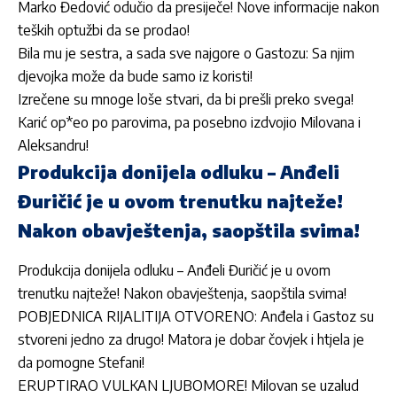
Marko Đedović odučio da presiječe! Nove informacije nakon
teških optužbi da se prodao!
Bila mu je sestra, a sada sve najgore o Gastozu: Sa njim
djevojka može da bude samo iz koristi!
Izrečene su mnoge loše stvari, da bi prešli preko svega!
Karić op*eo po parovima, pa posebno izdvojio Milovana i
Aleksandru!
Produkcija donijela odluku – Anđeli
Đuričić je u ovom trenutku najteže!
Nakon obavještenja, saopštila svima!
Produkcija donijela odluku – Anđeli Đuričić je u ovom
trenutku najteže! Nakon obavještenja, saopštila svima!
POBJEDNICA RIJALITIJA OTVORENO: Anđela i Gastoz su
stvoreni jedno za drugo! Matora je dobar čovjek i htjela je
da pomogne Stefani!
ERUPTIRAO VULKAN LJUBOMORE! Milovan se uzalud