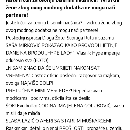
žene zbog ovog modnog dodatka ne mogu naći
partnere!
Jeste li čuli za teoriju bisernih naušnica? Tvrdi da žene zbog
ovog modnog dodatka ne mogu naći partnere!
Posljednji ispraćaj Dioga Žote: Supruga Ruta u suzama
SAŠA MIRKOVIĆ POKAZAO KAKO PROVODI LJETNJE
DANE NA BRODU „HYPE LADY“: Vlasnik Hype imperije
oduševio sve (FOTO)
„NISAM ZNAO DA ĆE UMRIJETI NAKON SAT
VREMENA“ Gastoz otkrio poslednji razgovor sa majkom,
ovo ga NAJVIŠE BOLI?!
PRETUČENA MIMI MERCEDEZ! Reperka sva u
modricama i podlivima, otkrila šta se desilo
ŠOK! Evo koliko GODINA IMA JELENA GOLUBOVIĆ, svi su
mislili da je mlađa
SLAĐA LAZIĆ O AFERI SA STARIJIM MUŠKARCEM!
Raskrinkani detalji o njenoj PROŠLOSTI, propašće u zemlju