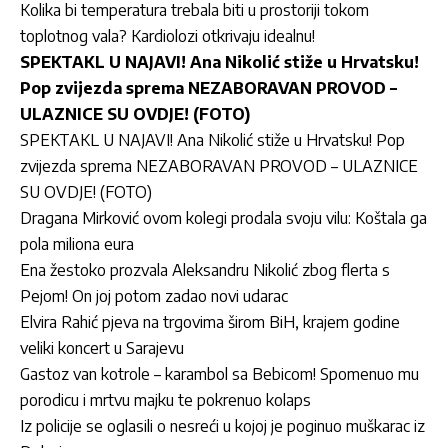
Kolika bi temperatura trebala biti u prostoriji tokom
toplotnog vala? Kardiolozi otkrivaju idealnu!
SPEKTAKL U NAJAVI! Ana Nikolić stiže u Hrvatsku!
Pop zvijezda sprema NEZABORAVAN PROVOD –
ULAZNICE SU OVDJE! (FOTO)
SPEKTAKL U NAJAVI! Ana Nikolić stiže u Hrvatsku! Pop
zvijezda sprema NEZABORAVAN PROVOD – ULAZNICE
SU OVDJE! (FOTO)
Dragana Mirković ovom kolegi prodala svoju vilu: Koštala ga
pola miliona eura
Ena žestoko prozvala Aleksandru Nikolić zbog flerta s
Pejom! On joj potom zadao novi udarac
Elvira Rahić pjeva na trgovima širom BiH, krajem godine
veliki koncert u Sarajevu
Gastoz van kotrole – karambol sa Bebicom! Spomenuo mu
porodicu i mrtvu majku te pokrenuo kolaps
Iz policije se oglasili o nesreći u kojoj je poginuo muškarac iz