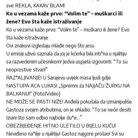
sve REKLA, KAKAV BLAM!
Ko u vezama kaže prvo: “Volim te” – muškarci ili
žene? Evo šta kaže istraživanje
Ko u vezama kaže prvo: “Volim te” – muškarci ili žene? Evo
šta kaže istraživanje
Ovi znakovi izgledaju mlađe nego što jesu
U emisiji uživo saznala da joj je kćerka bila inti*na u rijalitiju
sa razvedenim učesnikom! Jedva uspjela izgovoriti: “To su
neoprostive stvari!”
RAZ*ALJIVANJE! U Sarajevu uvijek masa ljudi gdje
NASTUPA ACA LUKAS! „Spremni za NAJJAČU ŽURKU NA
BALKANU!“ (Foto/Video)
NE MOŽE SE PASTI NIŽE! Anđela pokušala da izmanipuliše
Gastoza svojim atributima, on je ohladio: “To se neće desiti.
Izvini što sam odbio najbolje du*e…”
OBEZBJEĐENJE HITNO ULETILO U BIJELU KUĆU!
Neviđeno na*ilje u rijalitiju! Gastoz najgore prošao! Svi su