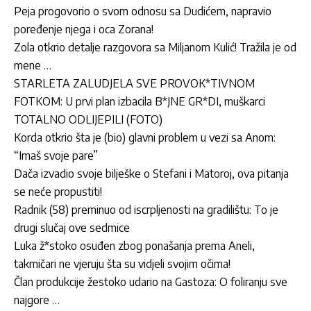
Peja progovorio o svom odnosu sa Dudićem, napravio
poređenje njega i oca Zorana!
Zola otkrio detalje razgovora sa Miljanom Kulić! Tražila je od
mene …
STARLETA ZALUDJELA SVE PROVOK*TIVNOM
FOTKOM: U prvi plan izbacila B*JNE GR*DI, muškarci
TOTALNO ODLIJEPILI (FOTO)
Korda otkrio šta je (bio) glavni problem u vezi sa Anom:
“Imaš svoje pare”
Dača izvadio svoje bilješke o Stefani i Matoroj, ova pitanja
se neće propustiti!
Radnik (58) preminuo od iscrpljenosti na gradilištu: To je
drugi slučaj ove sedmice
Luka ž*stoko osuđen zbog ponašanja prema Aneli,
takmičari ne vjeruju šta su vidjeli svojim očima!
Član produkcije žestoko udario na Gastoza: O foliranju sve
najgore …