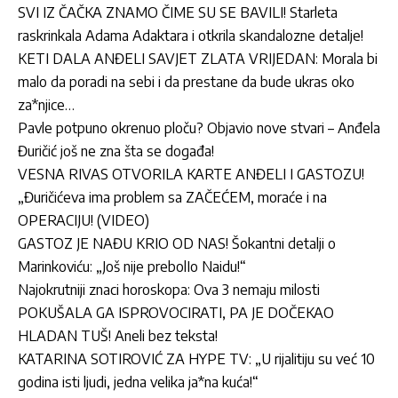
SVI IZ ČAČKA ZNAMO ČIME SU SE BAVILI! Starleta
raskrinkala Adama Adaktara i otkrila skandalozne detalje!
KETI DALA ANĐELI SAVJET ZLATA VRIJEDAN: Morala bi
malo da poradi na sebi i da prestane da bude ukras oko
za*njice…
Pavle potpuno okrenuo ploču? Objavio nove stvari – Anđela
Đuričić još ne zna šta se događa!
VESNA RIVAS OTVORILA KARTE ANĐELI I GASTOZU!
„Đuričićeva ima problem sa ZAČEĆEM, moraće i na
OPERACIJU! (VIDEO)
GASTOZ JE NAĐU KRIO OD NAS! Šokantni detalji o
Marinkoviću: „Još nije prebolIo Naidu!“
Najokrutniji znaci horoskopa: Ova 3 nemaju milosti
POKUŠALA GA ISPROVOCIRATI, PA JE DOČEKAO
HLADAN TUŠ! Aneli bez teksta!
KATARINA SOTIROVIĆ ZA HYPE TV: „U rijalitiju su već 10
godina isti ljudi, jedna velika ja*na kuća!“