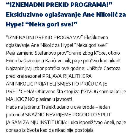
“IZNENADNI PREKID PROGRAMA!”
Ekskluzivno oglašavanje Ane Nikolić za
Hype! “Neka gori sve!”
“IZNENADNI PREKID PROGRAMA!” Ekskluzivno
oglašavanje Ane Nikolić za Hype! “Neka gori sve!”
Peja zamjerio Stefanovo prov*ciranje zbog k*cke, otkrio
Enino baškarenje u Karićevoj vili, pa je pon*zio kao nikad!
Najzanimljiviji izbor potrčka ove godine: Uništiće Gastoza
pred kraj sezone! PRLJAVA RIJALITI IGRA
ANI NIKOLIĆ PRIJATELJ SMJESTIO PRIČU DA JE
PRET*ČENA! Otkriveno šta stoji iza J*ZIVOG snimka koji je
MALICIOZNO plasiran u javnost!
Haos na Jadranu: Trajekt udario u dva broda – jedan
potonuo! SNAŽNO NEVRIJEME POGODILO SPLIT
JA SAM ZA NJU INSTITUCIJA: Luka isponiž*vao Aneli, pa je
obrisao iz života kao da nikad nije postojala