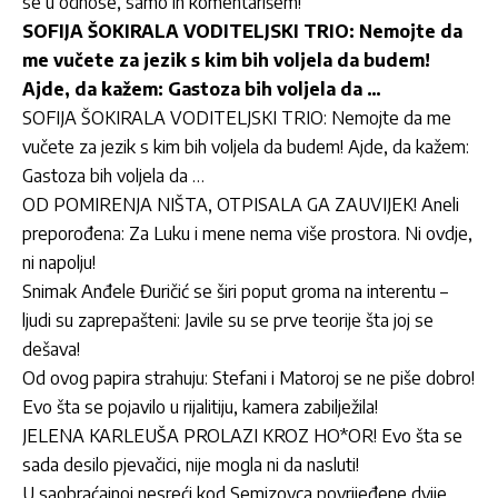
se u odnose, samo ih komentarišem!
SOFIJA ŠOKIRALA VODITELJSKI TRIO: Nemojte da
me vučete za jezik s kim bih voljela da budem!
Ajde, da kažem: Gastoza bih voljela da …
SOFIJA ŠOKIRALA VODITELJSKI TRIO: Nemojte da me
vučete za jezik s kim bih voljela da budem! Ajde, da kažem:
Gastoza bih voljela da …
OD POMIRENJA NIŠTA, OTPISALA GA ZAUVIJEK! Aneli
preporođena: Za Luku i mene nema više prostora. Ni ovdje,
ni napolju!
Snimak Anđele Đuričić se širi poput groma na interentu –
ljudi su zaprepašteni: Javile su se prve teorije šta joj se
dešava!
Od ovog papira strahuju: Stefani i Matoroj se ne piše dobro!
Evo šta se pojavilo u rijalitiju, kamera zabilježila!
JELENA KARLEUŠA PROLAZI KROZ HO*OR! Evo šta se
sada desilo pjevačici, nije mogla ni da nasluti!
U saobraćajnoj nesreći kod Semizovca povrijeđene dvije