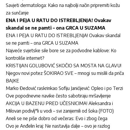
Savjeti dermatologa: Kako na najbolji način pripremiti kožu
za sunčanje
ENA I PEJA U RATU DO ISTREBLJENJA! Ovakav
skandal se ne pamti – ona GRCA U SUZAMA
ENA I PEJA U RATU DO ISTREBLJENJA! Ovakav skandal
se ne pamti – ona GRCA U SUZAMA
Najveće svjetske sile bore se za podvodne kablove: Ko
kontroliše internet?
KRISTIJAN GOLUBOVIĆ SKOČIO SA MOSTA NA GLAVU!
Njegov novi potez ŠOKIRAO SVE – mnogi su mislili da priča
BAJKE
Marko Đedović raskrinkao Sofiju Janićijević: Opleo i po Terzi
Ove popodnevne navike često sabotiraju mršavljenje
AKCIJA U BAZENU PRED UČESNICIMA! Aleksandra i
Milovan podivlj*li u vodi – svi zanijemili od šoka (FOTO)
Aneli se ne piše dobro od večeras: Evo i zbog čega
Ovo je Anđelin kraj: Ne nastavlja dalje – ovo je razlog