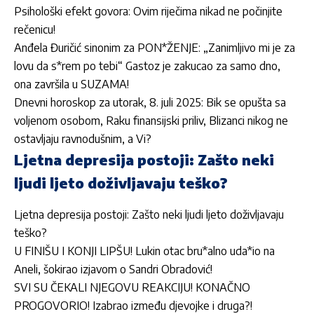
Psihološki efekt govora: Ovim riječima nikad ne počinjite
rečenicu!
Anđela Đuričić sinonim za PON*ŽENJE: „Zanimljivo mi je za
lovu da s*rem po tebi“ Gastoz je zakucao za samo dno,
ona završila u SUZAMA!
Dnevni horoskop za utorak, 8. juli 2025: Bik se opušta sa
voljenom osobom, Raku finansijski priliv, Blizanci nikog ne
ostavljaju ravnodušnim, a Vi?
Ljetna depresija postoji: Zašto neki
ljudi ljeto doživljavaju teško?
Ljetna depresija postoji: Zašto neki ljudi ljeto doživljavaju
teško?
U FINIŠU I KONJI LIPŠU! Lukin otac bru*alno uda*io na
Aneli, šokirao izjavom o Sandri Obradović!
SVI SU ČEKALI NJEGOVU REAKCIJU! KONAČNO
PROGOVORIO! Izabrao između djevojke i druga?!