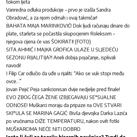
tokom ljeta
Vanredna odluka produkcije – prvo je izašla Sandra
Obradović, a za njom odmah i ovaj takmičar!
BAHATA MAJA MARINKOVIĆ! Dok ljudi računaju dinare do
plate, starleta se počastila skupocjenim Roleksom –
njegova cijena će vas ŠOKIRATI! (FOTO)
SITA AHMIĆ I MAJKA GROFICA ULAZE U SLJEDEĆU
SEZONU RIJALITIJA?! Aneli dobija pojačanje, isplivali
navodi!
I Filip Car odlučio da uđe u rijaliti: “Ako se vuk stopi među
ovce…”
Jovan Pejić Peja sankcionisan dvije nedjelje pred finale!
EVO ZBOG ČEGA ŽENE IZBJEGAVAJU SE*SUALNE
ODNOSE! Muškarci moraju da pripaze na OVE STVARI
SKI*ULA SE MARINA GAGIĆ: Bivša djevojka Darka Lazića
po vrućinama DIŽE TEMPERATURU, nakon ovih fotki
MUŠKARCIMA NEĆE NITI DOBRO
Jeste li čuli za teoriju bisernih naušnica? Tvrdi da