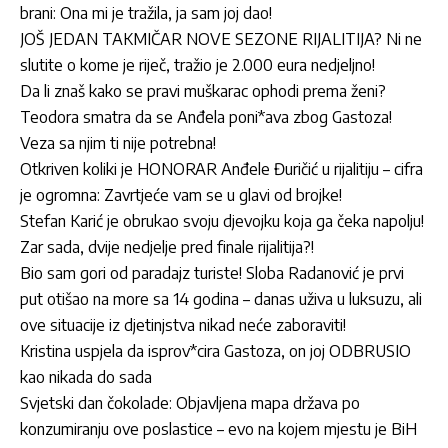
brani: Ona mi je tražila, ja sam joj dao!
JOŠ JEDAN TAKMIČAR NOVE SEZONE RIJALITIJA? Ni ne
slutite o kome je riječ, tražio je 2.000 eura nedjeljno!
Da li znaš kako se pravi muškarac ophodi prema ženi?
Teodora smatra da se Anđela poni*ava zbog Gastoza!
Veza sa njim ti nije potrebna!
Otkriven koliki je HONORAR Anđele Đuričić u rijalitiju – cifra
je ogromna: Zavrtjeće vam se u glavi od brojke!
Stefan Karić je obrukao svoju djevojku koja ga čeka napolju!
Zar sada, dvije nedjelje pred finale rijalitija?!
Bio sam gori od paradajz turiste! Sloba Radanović je prvi
put otišao na more sa 14 godina – danas uživa u luksuzu, ali
ove situacije iz djetinjstva nikad neće zaboraviti!
Kristina uspjela da isprov*cira Gastoza, on joj ODBRUSIO
kao nikada do sada
Svjetski dan čokolade: Objavljena mapa država po
konzumiranju ove poslastice – evo na kojem mjestu je BiH