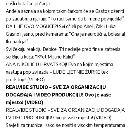
došli do tačke pu*anja!
Anđela saznala sa kojom takmičarkom će se Gastoz oženiti
po zadatku u rijalitiju: “To radi samo da bi mene povrijedila!”
DA LI JE OVO MOGUĆE?! Svi o*leli po Aneli, čak i Luka!
Glasno i jasno, pred kamerama: “Ona je neurotična, bolesna!
Ili ona ili ja!”
Svi čekaju reakciju Bebice! Tri nedjelje pred finale zatresla
se Bijela kuća: “K*et Miljane Kulić!”
ANA NIKOLIĆ U HRVATSKOJ! Evo na kojim mjestima
nastupa pop zvijezda – LUDE LJETNJE ŽURKE tek
predstoje! (VIDEO)
REALVIBE STUDIO – SVE ZA ORGANIZACIJU
DOGAĐAJA I VIDEO PRODUKCIJU! Ovo je vaše
mjesto! (VIDEO)
REALVIBE STUDIO – SVE ZA ORGANIZACIJU DOGAĐAJA
I VIDEO PRODUKCIJU! Ovo je vaše mjesto! (VIDEO)
Savjeti za trudnice: Kako se nositi s visokim temperaturama