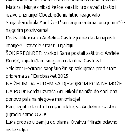
Matora i Munjez nikad žešće zaratili: Kroz svađu izašlo i
jezivo priznanje! Obezbjeđenje hitno reagovalo
Sanja demolirala Aneli žest*kim argumentima, ona je urn*še
najgorim prozivkama!
Diskvalifikacija za Anđelu – Gastoz joj ne da da napusti
imanje?! Uzavrele strasti u rijalitiju
ŠOK PREOKRET: Marko i Sanja postali zaštitnici Anđele
Đuričić, zajedničkim snagama udarili na Gastoza!
Selektor Bećiragić saopštio širi spisak igrača pred start
priprema za “Eurobasket 2025”
NE ŽELIM DA BUDEM SA DJEVOJKOM KOJA NE MOŽE
DA RODI: Korda uzvraća Ani Nikolić najniže do sad, ona
ponovo pala na njegove manip*lacije!
Karić izgubio kontrolu i ušao u klinč sa Anđelom: Gastoz
(u)radio samo OVO!
Luka propao u zemlju od blama: Ovakvu f*liražu odavno
niste vidjeli