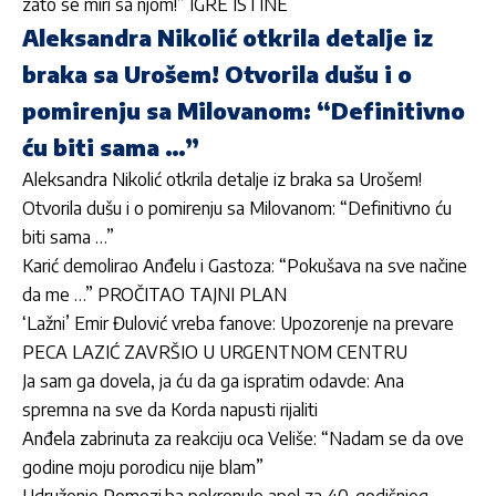
zato se miri sa njom!” IGRE ISTINE
Aleksandra Nikolić otkrila detalje iz
braka sa Urošem! Otvorila dušu i o
pomirenju sa Milovanom: “Definitivno
ću biti sama …”
Aleksandra Nikolić otkrila detalje iz braka sa Urošem!
Otvorila dušu i o pomirenju sa Milovanom: “Definitivno ću
biti sama …”
Karić demolirao Anđelu i Gastoza: “Pokušava na sve načine
da me …” PROČITAO TAJNI PLAN
‘Lažni’ Emir Đulović vreba fanove: Upozorenje na prevare
PECA LAZIĆ ZAVRŠIO U URGENTNOM CENTRU
Ja sam ga dovela, ja ću da ga ispratim odavde: Ana
spremna na sve da Korda napusti rijaliti
Anđela zabrinuta za reakciju oca Veliše: “Nadam se da ove
godine moju porodicu nije blam”
Udruženje Pomozi.ba pokrenulo apel za 40-godišnjeg