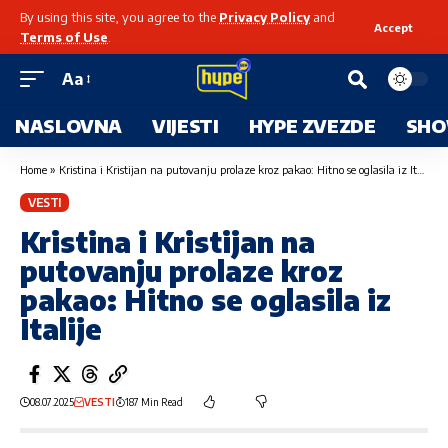
By using this site, you agree to the
Privacy Policy
and
Accept
Terms of Use
.
Aa
NASLOVNA
VIJESTI
HYPE ZVEZDE
SHO
Home
»
Kristina i Kristijan na putovanju prolaze kroz pakao: Hitno se oglasila iz Italije
VESTI
Kristina i Kristijan na
putovanju prolaze kroz
pakao: Hitno se oglasila iz
Italije
08.07.2025
VESTI
187 Min Read