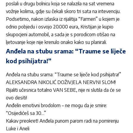
poslali u drugu bolnicu koja se nalazila na sat vremena
vožnje kolima, gdje su čekali skoro tri sata na intevenciju.
Podsetimo, nakon izlaska iz rijalitija “Farmeri” u kojem je
odnio pobjedu i osvojo 20.000 eura, Kristijan je kupio
skupocjeni automobil, a sada je s porodicom otišao na
ljetovanje koje nije krenulo onako kako su planirali.
Anđela na stubu srama: “Traume se liječe
kod psihijatra!”
Anđela na stubu srama: “Traume se liječe kod psihijatra!”
ALEKSANDRA NIKOLIĆ DOŽIVJELA NERVNI SLOM!
Rijaliti učesnica totalno VAN SEBE, nije ni slutila da će se
ovo desiti!
Anđelin emotivni brodolom – ne mogu da je smire:
“Osijedićeš sa 30…”
Kakav preokret! Anđela punom parom radi na pomirenju
Luke i Aneli