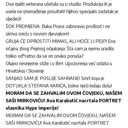
Dva rijaliti veterana ušetala su u studio: Produkcija ih je
uvela na iznenađenje prisutnih! Njihov specijalni zadatak je
sljedeći!
ŠOK PROMJENA: Baka Prase zaboravio prošlost i ne
skriva sreću s novom djevojkom!
GRUJA ĆE OPROSTITI MIMAS, ALI HOĆE LI PEJI?! Ena
očajna zbog Pejinog očijukanja: Šta sam ja njemu uradila
toliko od*ratno da se on onako ponaša?
Olujno nevrijeme stiže i u BiH: Upozorenja već izdata u
Hrvatskoj i Sloveniji
SANJAO SAM JE POSLIJE SAHRANE! Smrt koja je
DOTUKLA STEFANA KARIĆA, bolne riječi kidaju dušu!
MORAM DA SE ZAHVALIM OVOM ČOVJEKU, NAŠEM
SAŠI MIRKOVIĆU! Ava Karabatić nacrtala PORTRET
vlasnika Hype imperije!
MORAM DA SE ZAHVALIM OVOM ČOVJEKU, NAŠEM
SAŠI MIRKOVIĆU! Ava Karabatić nacrtala PORTRET