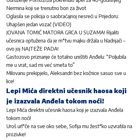
Nermina koji se trenutno bori za život
Oglasila se policija o saobraćajnoj nesreći u Prijedoru:
Uhapšen jedan vozač (VIDEO)
JOVANA TOMIĆ MATORA GRCA U SUZAMA! Rijaliti
učesnica optužena da je m*tvu majku držala u hladnjači –
ovo joj NAJTEŽE PADA!
Gastozovo priznanje će totalno uništiti Anđelu: “Poljubila
me u vrat, sad mi već smeta to”
Milovanu prekipjelo, Aleksandri bez kočnice sasuo sve u
lice!
Lepi Mića direktni učesnik haosa koji
je izazvala Anđela tokom noći!
Lepi Mića direktni učesnik haosa koji je izazvala Anđela
tokom noći!
Uroš url*če na sve oko sebe, Sofija mu žest*ko uzvratila na
prozivke!