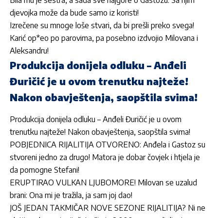
djevojka može da bude samo iz koristi!
Izrečene su mnoge loše stvari, da bi prešli preko svega!
Karić op*eo po parovima, pa posebno izdvojio Milovana i
Aleksandru!
Produkcija donijela odluku – Anđeli
Đuričić je u ovom trenutku najteže!
Nakon obavještenja, saopštila svima!
Produkcija donijela odluku – Anđeli Đuričić je u ovom
trenutku najteže! Nakon obavještenja, saopštila svima!
POBJEDNICA RIJALITIJA OTVORENO: Anđela i Gastoz su
stvoreni jedno za drugo! Matora je dobar čovjek i htjela je
da pomogne Stefani!
ERUPTIRAO VULKAN LJUBOMORE! Milovan se uzalud
brani: Ona mi je tražila, ja sam joj dao!
JOŠ JEDAN TAKMIČAR NOVE SEZONE RIJALITIJA? Ni ne