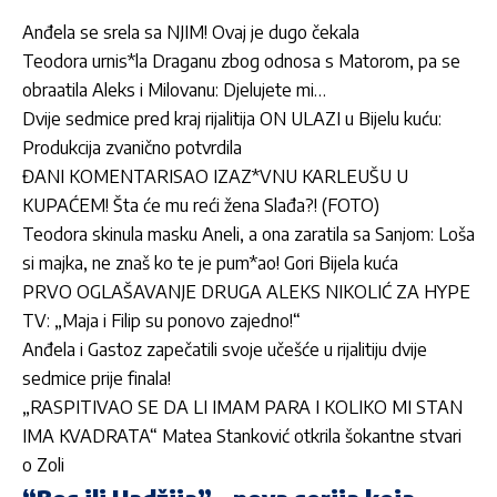
Anđela se srela sa NJIM! Ovaj je dugo čekala
Teodora urnis*la Draganu zbog odnosa s Matorom, pa se
obraatila Aleks i Milovanu: Djelujete mi…
Dvije sedmice pred kraj rijalitija ON ULAZI u Bijelu kuću:
Produkcija zvanično potvrdila
ĐANI KOMENTARISAO IZAZ*VNU KARLEUŠU U
KUPAĆEM! Šta će mu reći žena Slađa?! (FOTO)
Teodora skinula masku Aneli, a ona zaratila sa Sanjom: Loša
si majka, ne znaš ko te je pum*ao! Gori Bijela kuća
PRVO OGLAŠAVANJE DRUGA ALEKS NIKOLIĆ ZA HYPE
TV: „Maja i Filip su ponovo zajedno!“
Anđela i Gastoz zapečatili svoje učešće u rijalitiju dvije
sedmice prije finala!
„RASPITIVAO SE DA LI IMAM PARA I KOLIKO MI STAN
IMA KVADRATA“ Matea Stanković otkrila šokantne stvari
o Zoli