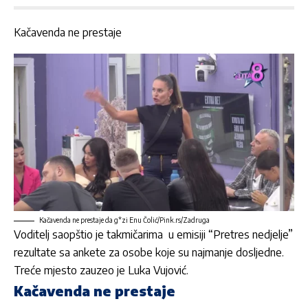
Kačavenda ne prestaje
Kačavenda ne prestaje da g*zi Enu Čolić/Pink.rs/Zadruga
Voditelj saopštio je takmičarima u emisiji “Pretres nedjelje”
rezultate sa ankete za osobe koje su najmanje dosljedne.
Treće mjesto zauzeo je Luka Vujović.
Kačavenda ne prestaje