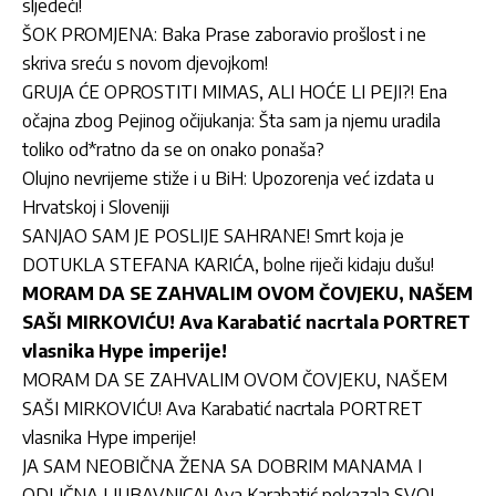
sljedeći!
ŠOK PROMJENA: Baka Prase zaboravio prošlost i ne
skriva sreću s novom djevojkom!
GRUJA ĆE OPROSTITI MIMAS, ALI HOĆE LI PEJI?! Ena
očajna zbog Pejinog očijukanja: Šta sam ja njemu uradila
toliko od*ratno da se on onako ponaša?
Olujno nevrijeme stiže i u BiH: Upozorenja već izdata u
Hrvatskoj i Sloveniji
SANJAO SAM JE POSLIJE SAHRANE! Smrt koja je
DOTUKLA STEFANA KARIĆA, bolne riječi kidaju dušu!
MORAM DA SE ZAHVALIM OVOM ČOVJEKU, NAŠEM
SAŠI MIRKOVIĆU! Ava Karabatić nacrtala PORTRET
vlasnika Hype imperije!
MORAM DA SE ZAHVALIM OVOM ČOVJEKU, NAŠEM
SAŠI MIRKOVIĆU! Ava Karabatić nacrtala PORTRET
vlasnika Hype imperije!
JA SAM NEOBIČNA ŽENA SA DOBRIM MANAMA I
ODLIČNA LJUBAVNICA! Ava Karabatić pokazala SVOJ