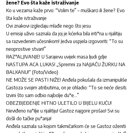
žene? Evo šta kaže istraživanje
Ko u vezama kaže prvo: “Volim te” – muškarci ili žene? Evo
šta kaže istraživanje
Ovi znakovi izgledaju mlađe nego što jesu
U emisiji uživo saznala da joj je kćerka bila inti*na u rijalitiju
sa razvedenim učesnikom! Jedva uspjela izgovoriti: “To su
neoprostive stvari!”
RAZ*ALJIVANJE! U Sarajevu uvijek masa ljudi gdje
NASTUPA ACA LUKAS! „Spremni za NAJJAČU ŽURKU NA
BALKANU!“ (Foto/Video)
NE MOŽE SE PASTI NIŽE! Anđela pokušala da izmanipuliše
Gastoza svojim atributima, on je ohladio: “To se neće desiti.
Izvini što sam odbio najbolje du*e…”
OBEZBJEĐENJE HITNO ULETILO U BIJELU KUĆU!
Neviđeno na*ilje u rijalitiju! Gastoz najgore prošao! Svi su
došli do tačke pu*anja!
Anđela saznala sa kojom takmičarkom će se Gastoz oženiti