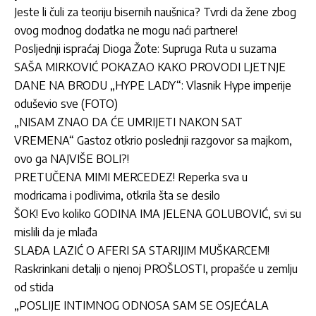
Jeste li čuli za teoriju bisernih naušnica? Tvrdi da žene zbog
ovog modnog dodatka ne mogu naći partnere!
Posljednji ispraćaj Dioga Žote: Supruga Ruta u suzama
SAŠA MIRKOVIĆ POKAZAO KAKO PROVODI LJETNJE
DANE NA BRODU „HYPE LADY“: Vlasnik Hype imperije
oduševio sve (FOTO)
„NISAM ZNAO DA ĆE UMRIJETI NAKON SAT
VREMENA“ Gastoz otkrio poslednji razgovor sa majkom,
ovo ga NAJVIŠE BOLI?!
PRETUČENA MIMI MERCEDEZ! Reperka sva u
modricama i podlivima, otkrila šta se desilo
ŠOK! Evo koliko GODINA IMA JELENA GOLUBOVIĆ, svi su
mislili da je mlađa
SLAĐA LAZIĆ O AFERI SA STARIJIM MUŠKARCEM!
Raskrinkani detalji o njenoj PROŠLOSTI, propašće u zemlju
od stida
„POSLIJE INTIMNOG ODNOSA SAM SE OSJEĆALA