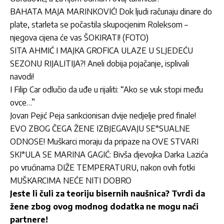
BAHATA MAJA MARINKOVIĆ! Dok ljudi računaju dinare do
plate, starleta se počastila skupocjenim Roleksom –
njegova cijena će vas ŠOKIRATI! (FOTO)
SITA AHMIĆ I MAJKA GROFICA ULAZE U SLJEDEĆU
SEZONU RIJALITIJA?! Aneli dobija pojačanje, isplivali
navodi!
I Filip Car odlučio da uđe u rijaliti: “Ako se vuk stopi među
ovce…”
Jovan Pejić Peja sankcionisan dvije nedjelje pred finale!
EVO ZBOG ČEGA ŽENE IZBJEGAVAJU SE*SUALNE
ODNOSE! Muškarci moraju da pripaze na OVE STVARI
SKI*ULA SE MARINA GAGIĆ: Bivša djevojka Darka Lazića
po vrućinama DIŽE TEMPERATURU, nakon ovih fotki
MUŠKARCIMA NEĆE NITI DOBRO
Jeste li čuli za teoriju bisernih naušnica? Tvrdi da
žene zbog ovog modnog dodatka ne mogu naći
partnere!