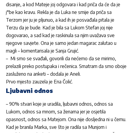
disanje, a kod Mateje joj odgovara i kad priča da će da je
j*be kao kravu. Rekla je da Luka ne smije da priča sa
Terzom jer ju je pljunuo, a kad ih je posvađala pitala je
Terzu da je bude. Kad je bila sa Lukom Stefan joj nije
dogovarao, a sad kad je raskinula sa njim uvažava sve
njegove savjete. Ona je samo jedan magarac zalutao u
magli – komentarisala je Sanja Grujić.
– Mi smo se svađali, govorili da nećemo da se mirimo,
prelazili preko postupaka i rečenica. Smatram da smo oboje
zasluženo na anketi – dodala je Aneli.
Prvo mjesto zauzela je
Ena Čolić
.
Ljubavni odnos
– 90% stvari koje je uradila, ljubavni odnos, odnos sa
Lukom, odnos sa mnom, sa ženama jer je osjetila
opasnost, odnos sa Matejom. Ona nije dosljedna ni u čemu.
Kad je branila Marka, sve što je radila sa Munjom i