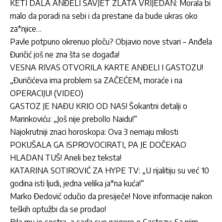
KETI DALA ANĐELI SAVJET ZLATA VRIJEDAN: Morala bi
malo da poradi na sebi i da prestane da bude ukras oko
za*njice…
Pavle potpuno okrenuo ploču? Objavio nove stvari – Anđela
Đuričić još ne zna šta se događa!
VESNA RIVAS OTVORILA KARTE ANĐELI I GASTOZU!
„Đuričićeva ima problem sa ZAČEĆEM, moraće i na
OPERACIJU! (VIDEO)
GASTOZ JE NAĐU KRIO OD NAS! Šokantni detalji o
Marinkoviću: „Još nije prebolIo Naidu!“
Najokrutniji znaci horoskopa: Ova 3 nemaju milosti
POKUŠALA GA ISPROVOCIRATI, PA JE DOČEKAO
HLADAN TUŠ! Aneli bez teksta!
KATARINA SOTIROVIĆ ZA HYPE TV: „U rijalitiju su već 10
godina isti ljudi, jedna velika ja*na kuća!“
Marko Đedović odučio da presiječe! Nove informacije nakon
teških optužbi da se prodao!
Bila mu je sestra, a sada sve najgore o Gastozu: Sa njim