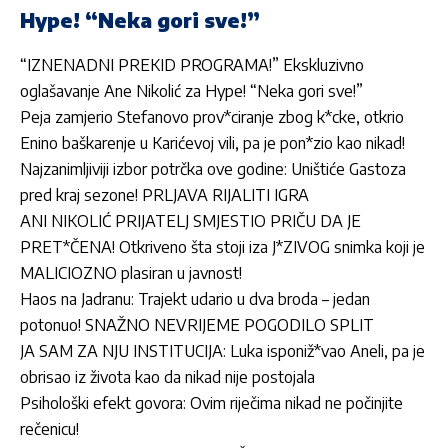
Hype! “Neka gori sve!”
“IZNENADNI PREKID PROGRAMA!” Ekskluzivno
oglašavanje Ane Nikolić za Hype! “Neka gori sve!”
Peja zamjerio Stefanovo prov*ciranje zbog k*cke, otkrio
Enino baškarenje u Karićevoj vili, pa je pon*zio kao nikad!
Najzanimljiviji izbor potrčka ove godine: Uništiće Gastoza
pred kraj sezone! PRLJAVA RIJALITI IGRA
ANI NIKOLIĆ PRIJATELJ SMJESTIO PRIČU DA JE
PRET*ČENA! Otkriveno šta stoji iza J*ZIVOG snimka koji je
MALICIOZNO plasiran u javnost!
Haos na Jadranu: Trajekt udario u dva broda – jedan
potonuo! SNAŽNO NEVRIJEME POGODILO SPLIT
JA SAM ZA NJU INSTITUCIJA: Luka isponiž*vao Aneli, pa je
obrisao iz života kao da nikad nije postojala
Psihološki efekt govora: Ovim riječima nikad ne počinjite
rečenicu!