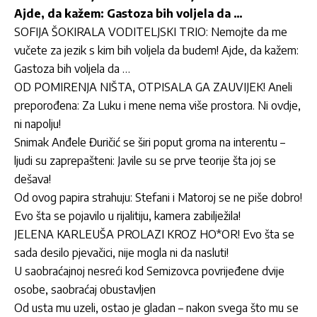
Ajde, da kažem: Gastoza bih voljela da …
SOFIJA ŠOKIRALA VODITELJSKI TRIO: Nemojte da me
vučete za jezik s kim bih voljela da budem! Ajde, da kažem:
Gastoza bih voljela da …
OD POMIRENJA NIŠTA, OTPISALA GA ZAUVIJEK! Aneli
preporođena: Za Luku i mene nema više prostora. Ni ovdje,
ni napolju!
Snimak Anđele Đuričić se širi poput groma na interentu –
ljudi su zaprepašteni: Javile su se prve teorije šta joj se
dešava!
Od ovog papira strahuju: Stefani i Matoroj se ne piše dobro!
Evo šta se pojavilo u rijalitiju, kamera zabilježila!
JELENA KARLEUŠA PROLAZI KROZ HO*OR! Evo šta se
sada desilo pjevačici, nije mogla ni da nasluti!
U saobraćajnoj nesreći kod Semizovca povrijeđene dvije
osobe, saobraćaj obustavljen
Od usta mu uzeli, ostao je gladan – nakon svega što mu se