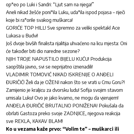
op*eo po Luki i Sandri: “Ljut sam na njega!”
Aneli nikad žešće poni*ila Luku, uda*ila ispod pojasa – riječi
koje bi ra*orile svakog muškarca!
GORIĆE TOP HILL! Sve spremno za veliki spektakl Ace
Lukasa u Budvi!
Još dvoje bivših finalista rijalitija uhvaćeno na licu mjesta: Oni
će također biti dio naredne sezone?
NJIH TROJE NAPUSTILO BIJELU KUĆU! Produkcija
saopštila javno, svi se neprijatno iznenadili!
VLADIMIR TOMOVIĆ NIKAD ISKRENIJE O ANĐELI
ĐURIČIĆ! Želi da je OŽENI nakon što se vrati u Crnu Goru?!
Zamijenio je kraljicu za dvorsku ludu! Sofija svojim stavom
urnisala Luku! Ovo je jako kvarno, ne mogu da vjerujem!
ANĐELA ĐURIČIĆ BRUTALNO PONIŽENA! Pokušala da
obrlati Gastoza preko svoje ZADNJICE, njegova reakcija
sve REKLA, KAKAV BLAM!
Ko u vezama kaže prvo: “Volim te” – muškarci ili