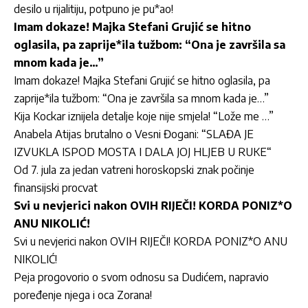
desilo u rijalitiju, potpuno je pu*ao!
Imam dokaze! Majka Stefani Grujić se hitno
oglasila, pa zaprije*ila tužbom: “Ona je završila sa
mnom kada je…”
Imam dokaze! Majka Stefani Grujić se hitno oglasila, pa
zaprije*ila tužbom: “Ona je završila sa mnom kada je…”
Kija Kockar iznijela detalje koje nije smjela! “Lože me …”
Anabela Atijas brutalno o Vesni Đogani: “SLAĐA JE
IZVUKLA ISPOD MOSTA I DALA JOJ HLJEB U RUKE“
Od 7. jula za jedan vatreni horoskopski znak počinje
finansijski procvat
Svi u nevjerici nakon OVIH RIJEČI! KORDA PONIZ*O
ANU NIKOLIĆ!
Svi u nevjerici nakon OVIH RIJEČI! KORDA PONIZ*O ANU
NIKOLIĆ!
Peja progovorio o svom odnosu sa Dudićem, napravio
poređenje njega i oca Zorana!