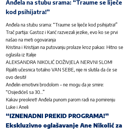
Anđela na stubu srama: “Traume se liječe
kod psihijatra!”
Anđela na stubu srama: “Traume se liječe kod psihijatra!”
Trač partija: Gastoz i Karić razvezali jezike, evo ko se prvi
našao na meti ogovaranja
Kristina i Kristijan na putovanju prolaze kroz pakao: Hitno se
oglasila iz Italije
ALEKSANDRA NIKOLIĆ DOŽIVJELA NERVNI SLOM!
Rijaliti učesnica totalno VAN SEBE, nije ni slutila da će se
ovo desiti!
Anđelin emotivni brodolom – ne mogu da je smire:
“Osijedićeš sa 30…”
Kakav preokret! Anđela punom parom radi na pomirenju
Luke i Aneli
“IZNENADNI PREKID PROGRAMA!”
Ekskluzivno oglašavanje Ane Nikolić za