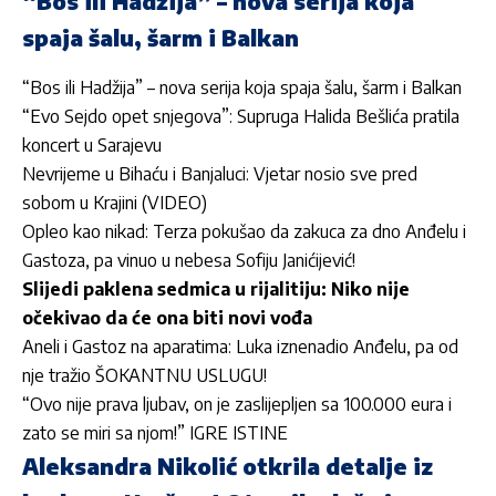
“Bos ili Hadžija” – nova serija koja
spaja šalu, šarm i Balkan
“Bos ili Hadžija” – nova serija koja spaja šalu, šarm i Balkan
“Evo Sejdo opet snjegova”: Supruga Halida Bešlića pratila
koncert u Sarajevu
Nevrijeme u Bihaću i Banjaluci: Vjetar nosio sve pred
sobom u Krajini (VIDEO)
Opleo kao nikad: Terza pokušao da zakuca za dno Anđelu i
Gastoza, pa vinuo u nebesa Sofiju Janićijević!
Slijedi paklena sedmica u rijalitiju: Niko nije
očekivao da će ona biti novi vođa
Aneli i Gastoz na aparatima: Luka iznenadio Anđelu, pa od
nje tražio ŠOKANTNU USLUGU!
“Ovo nije prava ljubav, on je zaslijepljen sa 100.000 eura i
zato se miri sa njom!” IGRE ISTINE
Aleksandra Nikolić otkrila detalje iz