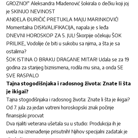
GROZNO!“ Aleksandra Mladenović šokirala o dečku koji joj
je SKINUO NEVINOST
ANĐELA ĐURIČIĆ PRETUKLA MAJU MARINKOVIĆ!
Momentalna DISKVALIFIKACIJA, napala je s leđa
DNEVNI HOROSKOP ZA 5. JUL! Škorpije očekuju ŠOK
PRILIKE, Vodolije će biti u sukobu sa njima, a šta je sa
ostalima?
ŠOK ISTINA O BRAKU DRAGANE MITAR! Udala se za 19
godina za starijeg biznismena, rodila mu sina, a onda SE
SVE RASPALO
Tajna stogodišnjaka i radosnog života: Znate li šta
je ikigai?
Tajna stogodišnjaka i radosnog života: Znate li šta je ikigai?
Od 7. jula za jedan vatreni horoskopski znak počinje
finansijski procvat
Dva rijaliti veterana ušetala su u studio: Produkcija ih je
uvela na iznenađenje prisutnih! Njihov specijalni zadatak je