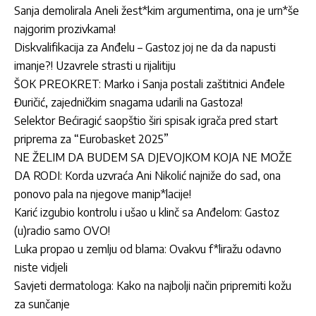
Sanja demolirala Aneli žest*kim argumentima, ona je urn*še
najgorim prozivkama!
Diskvalifikacija za Anđelu – Gastoz joj ne da da napusti
imanje?! Uzavrele strasti u rijalitiju
ŠOK PREOKRET: Marko i Sanja postali zaštitnici Anđele
Đuričić, zajedničkim snagama udarili na Gastoza!
Selektor Bećiragić saopštio širi spisak igrača pred start
priprema za “Eurobasket 2025”
NE ŽELIM DA BUDEM SA DJEVOJKOM KOJA NE MOŽE
DA RODI: Korda uzvraća Ani Nikolić najniže do sad, ona
ponovo pala na njegove manip*lacije!
Karić izgubio kontrolu i ušao u klinč sa Anđelom: Gastoz
(u)radio samo OVO!
Luka propao u zemlju od blama: Ovakvu f*liražu odavno
niste vidjeli
Savjeti dermatologa: Kako na najbolji način pripremiti kožu
za sunčanje