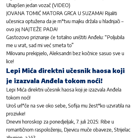
Uhapšen jedan vozač (VIDEO)
JOVANA TOMIĆ MATORA GRCA U SUZAMA! Rijaliti
učesnica optužena da je m*tvu majku držala u hladnjači –
ovo joj NAJTEŽE PADA!
Gastozovo priznanje će totalno uništiti Anđelu: “Poljubila
me u vrat, sad mi već smeta to”
Milovanu prekipjelo, Aleksandri bez kočnice sasuo sve u
lice!
Lepi Mića direktni učesnik haosa koji
je izazvala Anđela tokom noći!
Lepi Mića direktni učesnik haosa koji je izazvala Anđela
tokom noći!
Uroš url*če na sve oko sebe, Sofija mu žest*ko uzvratila na
prozivke!
Dnevni horoskop za ponedjeljak, 7. juli 2025: Ribe u
romantičnom raspoloženju, Djevicu muče obaveze, Strijelac
zbunjen, a Vi?