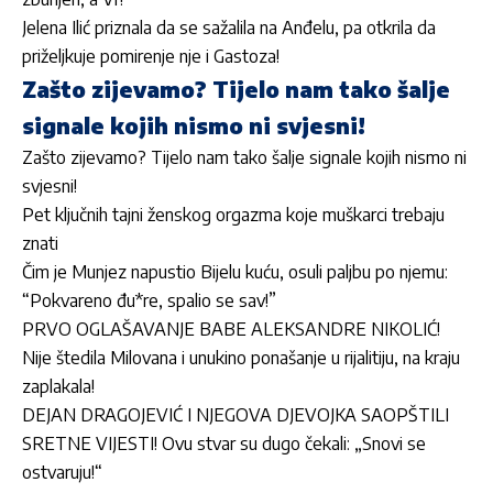
Jelena Ilić priznala da se sažalila na Anđelu, pa otkrila da
priželjkuje pomirenje nje i Gastoza!
Zašto zijevamo? Tijelo nam tako šalje
signale kojih nismo ni svjesni!
Zašto zijevamo? Tijelo nam tako šalje signale kojih nismo ni
svjesni!
Pet ključnih tajni ženskog orgazma koje muškarci trebaju
znati
Čim je Munjez napustio Bijelu kuću, osuli paljbu po njemu:
“Pokvareno đu*re, spalio se sav!”
PRVO OGLAŠAVANJE BABE ALEKSANDRE NIKOLIĆ!
Nije štedila Milovana i unukino ponašanje u rijalitiju, na kraju
zaplakala!
DEJAN DRAGOJEVIĆ I NJEGOVA DJEVOJKA SAOPŠTILI
SRETNE VIJESTI! Ovu stvar su dugo čekali: „Snovi se
ostvaruju!“