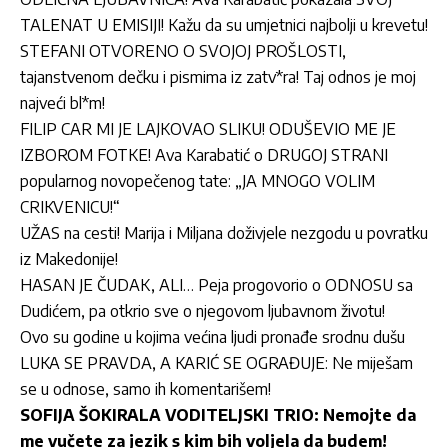
TALENAT U EMISIJI! Kažu da su umjetnici najbolji u krevetu!
STEFANI OTVORENO O SVOJOJ PROŠLOSTI,
tajanstvenom dečku i pismima iz zatv*ra! Taj odnos je moj
najveći bl*m!
FILIP CAR MI JE LAJKOVAO SLIKU! ODUŠEVIO ME JE
IZBOROM FOTKE! Ava Karabatić o DRUGOJ STRANI
popularnog novopečenog tate: „JA MNOGO VOLIM
CRIKVENICU!“
UŽAS na cesti! Marija i Miljana doživjele nezgodu u povratku
iz Makedonije!
HASAN JE ČUDAK, ALI… Peja progovorio o ODNOSU sa
Dudićem, pa otkrio sve o njegovom ljubavnom životu!
Ovo su godine u kojima većina ljudi pronađe srodnu dušu
LUKA SE PRAVDA, A KARIĆ SE OGRAĐUJE: Ne miješam
se u odnose, samo ih komentarišem!
SOFIJA ŠOKIRALA VODITELJSKI TRIO: Nemojte da
me vučete za jezik s kim bih voljela da budem!