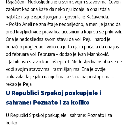
Rajačićem. Nedosljedna je u svim svojim stavovima. Čuveni
zaokret kad ona kaže da neko nju izdaje, a ona izdala
najbliže i tajne ispod jorgana – govorila je Kačavenda.
– Pošto Aneli ne zna šta je nedosljedno, a meni je jasno da
pred kraj ljudi vide prava lica učesnicima koju su se prikrivali.
Ona je nedosljedna svom stavu da voli Peju i narod je
konačno progledao i vidio da je to rijaliti priča, a da ona još
od februara voli Februara – dodao je Ivan Marinković.
– Ja bih ovo stavio kao loš epitet. Nedosljedna osoba se ne
vodi svojim stavovima i razmišljanjima. Ena je ovdje
pokazala da je jaka na riječima, a slaba na postupcima –
rekao je Peja.
U Republici Srpskoj poskupjele i
sahrane: Poznato i za koliko
U Republici Srpskoj poskupjele i sahrane: Poznato i za
koliko