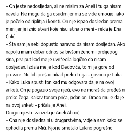
– On jeste nedosljedan, ali ne mislim za Aneli i tu ga nisam
navela. Ne mogu da ga osudim jer mu se vide emocije, iako
je počelo od rijalitija i koristi. On nije ispao dosljedan prema
meni jer je iznio stvari koje nisu istina o meni – rekla je Ena
Čolić.
– Šta sam ja sebi dopustio naravno da nisam dosljedan. Ako
napolju imam dobar odnos sa bivšom ženom i prelijepog
sina, prvi put kad me je uvri*edila logično da nisam
dosljedan. Izdala me je kod Đedovića, to mi je gore od
prevare. Ne bih prešao nikad preko toga – govorio je Luka.
– Kako Luka spusti ton kad mu odgovara da je na ovoj
anketi. On je pogazio svoje riječi, evo ne moraš da pređeš ni
preko čega. Kakav tonom priča, jadan on. Drago mu je da je
na ovoj anketi – pričala je Aneli.
Drugo mjesto zauzela je Aneli Ahmić.
– Ona nije dosljedna ni u drugarstvima, vidjela sam kako se
ophodila prema Mići. Njoj je smetalo Lukino pogrešno