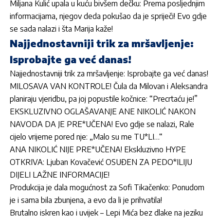
Miljana Kulić upala u kuću bivšem dečku: Prema posljednjim
informacijama, njegov deda pokušao da je spriječi! Evo gdje
se sada nalazi i šta Marija kaže!
Najjednostavniji trik za mršavljenje:
Isprobajte ga već danas!
Najjednostavniji trik za mršavljenje: Isprobajte ga već danas!
MILOSAVA VAN KONTROLE! Čula da Milovan i Aleksandra
planiraju vjeridbu, pa joj popustile kočnice: “Precrtaću je!”
EKSKLUZIVNO OGLAŠAVANJE ANE NIKOLIĆ NAKON
NAVODA DA JE PRE*UČENA! Evo gdje se nalazi, Rale
cijelo vrijeme pored nje: „Malo su me TU*LI…“
ANA NIKOLIĆ NIJE PRE*UČENA! Ekskluzivno HYPE
OTKRIVA: Ljuban Kovačević OSUĐEN ZA PEDO*ILIJU
DIJELI LAŽNE INFORMACIJE!
Produkcija je dala mogućnost za Sofi Tikačenko: Ponudom
je i sama bila zbunjena, a evo da li je prihvatila!
Brutalno iskren kao i uvijek – Lepi Mića bez dlake na jeziku