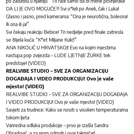
po zadatku u rijalitiju: “To radi samo da bi mene povrijedila!”
DA LI JE OVO MOGUĆE?! Svi o*leli po Aneli, čak i Luka!
Glasno i jasno, pred kamerama: “Ona je neurotična, bolesna!
Ili ona ili ja!”
Svi čekaju reakciju Bebice! Tri nedjelje pred finale zatresla
se Bijela kuća: “K*et Miljane Kulić!”
ANA NIKOLIĆ U HRVATSKOJ! Evo na kojim mjestima
nastupa pop zvijezda – LUDE LJETNJE ŽURKE tek
predstoje! (VIDEO)
REALVIBE STUDIO – SVE ZA ORGANIZACIJU
DOGAĐAJA I VIDEO PRODUKCIJU! Ovo je vaše
mjesto! (VIDEO)
REALVIBE STUDIO – SVE ZA ORGANIZACIJU DOGAĐAJA
I VIDEO PRODUKCIJU! Ovo je vaše mjesto! (VIDEO)
Savjeti za trudnice: Kako se nositi s visokim temperaturama
tokom ljeta
Vanredna odluka produkcije – prvo je izašla Sandra
Obradović, a za njom odmah i ovaj takmičar!