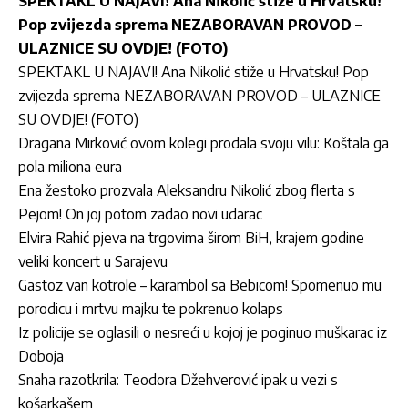
SPEKTAKL U NAJAVI! Ana Nikolić stiže u Hrvatsku!
Pop zvijezda sprema NEZABORAVAN PROVOD –
ULAZNICE SU OVDJE! (FOTO)
SPEKTAKL U NAJAVI! Ana Nikolić stiže u Hrvatsku! Pop
zvijezda sprema NEZABORAVAN PROVOD – ULAZNICE
SU OVDJE! (FOTO)
Dragana Mirković ovom kolegi prodala svoju vilu: Koštala ga
pola miliona eura
Ena žestoko prozvala Aleksandru Nikolić zbog flerta s
Pejom! On joj potom zadao novi udarac
Elvira Rahić pjeva na trgovima širom BiH, krajem godine
veliki koncert u Sarajevu
Gastoz van kotrole – karambol sa Bebicom! Spomenuo mu
porodicu i mrtvu majku te pokrenuo kolaps
Iz policije se oglasili o nesreći u kojoj je poginuo muškarac iz
Doboja
Snaha razotkrila: Teodora Džehverović ipak u vezi s
košarkašem