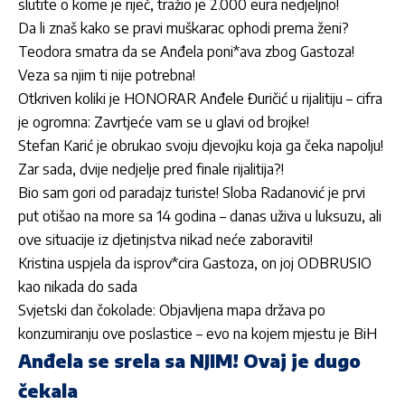
slutite o kome je riječ, tražio je 2.000 eura nedjeljno!
Da li znaš kako se pravi muškarac ophodi prema ženi?
Teodora smatra da se Anđela poni*ava zbog Gastoza!
Veza sa njim ti nije potrebna!
Otkriven koliki je HONORAR Anđele Đuričić u rijalitiju – cifra
je ogromna: Zavrtjeće vam se u glavi od brojke!
Stefan Karić je obrukao svoju djevojku koja ga čeka napolju!
Zar sada, dvije nedjelje pred finale rijalitija?!
Bio sam gori od paradajz turiste! Sloba Radanović je prvi
put otišao na more sa 14 godina – danas uživa u luksuzu, ali
ove situacije iz djetinjstva nikad neće zaboraviti!
Kristina uspjela da isprov*cira Gastoza, on joj ODBRUSIO
kao nikada do sada
Svjetski dan čokolade: Objavljena mapa država po
konzumiranju ove poslastice – evo na kojem mjestu je BiH
Anđela se srela sa NJIM! Ovaj je dugo
čekala