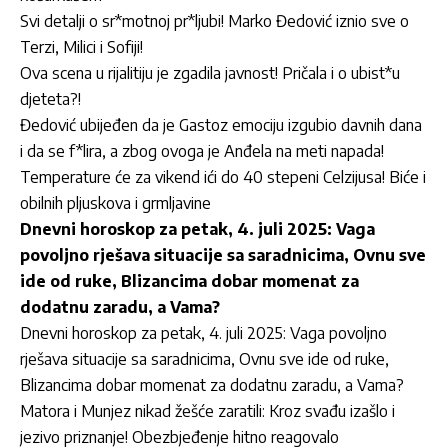
Svi detalji o sr*motnoj pr*ljubi! Marko Đedović iznio sve o
Terzi, Milici i Sofiji!
Ova scena u rijalitiju je zgadila javnost! Pričala i o ubist*u
djeteta?!
Đedović ubijeđen da je Gastoz emociju izgubio davnih dana
i da se f*lira, a zbog ovoga je Anđela na meti napada!
Temperature će za vikend ići do 40 stepeni Celzijusa! Biće i
obilnih pljuskova i grmljavine
Dnevni horoskop za petak, 4. juli 2025: Vaga
povoljno rješava situacije sa saradnicima, Ovnu sve
ide od ruke, Blizancima dobar momenat za
dodatnu zaradu, a Vama?
Dnevni horoskop za petak, 4. juli 2025: Vaga povoljno
rješava situacije sa saradnicima, Ovnu sve ide od ruke,
Blizancima dobar momenat za dodatnu zaradu, a Vama?
Matora i Munjez nikad žešće zaratili: Kroz svađu izašlo i
jezivo priznanje! Obezbjeđenje hitno reagovalo