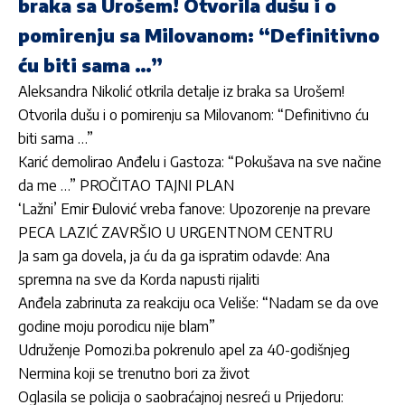
braka sa Urošem! Otvorila dušu i o
pomirenju sa Milovanom: “Definitivno
ću biti sama …”
Aleksandra Nikolić otkrila detalje iz braka sa Urošem!
Otvorila dušu i o pomirenju sa Milovanom: “Definitivno ću
biti sama …”
Karić demolirao Anđelu i Gastoza: “Pokušava na sve načine
da me …” PROČITAO TAJNI PLAN
‘Lažni’ Emir Đulović vreba fanove: Upozorenje na prevare
PECA LAZIĆ ZAVRŠIO U URGENTNOM CENTRU
Ja sam ga dovela, ja ću da ga ispratim odavde: Ana
spremna na sve da Korda napusti rijaliti
Anđela zabrinuta za reakciju oca Veliše: “Nadam se da ove
godine moju porodicu nije blam”
Udruženje Pomozi.ba pokrenulo apel za 40-godišnjeg
Nermina koji se trenutno bori za život
Oglasila se policija o saobraćajnoj nesreći u Prijedoru: