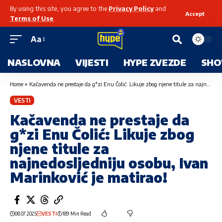
By using this site, you agree to the
Privacy Policy
and
Accept
Terms of Use
.
Aa
NASLOVNA
VIJESTI
HYPE ZVEZDE
SHO
Home
»
Kačavenda ne prestaje da g*zi Enu Čolić: Likuje zbog njene titule za najnedosljedniju osobu, Ivan Marinković je matirao!
VESTI
Kačavenda ne prestaje da
g*zi Enu Čolić: Likuje zbog
njene titule za
najnedosljedniju osobu, Ivan
Marinković je matirao!
08.07.2025
VESTI
189 Min Read