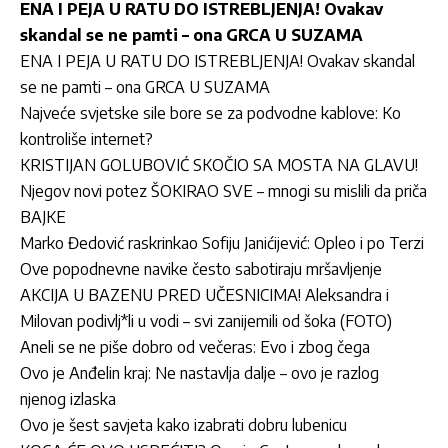
ENA I PEJA U RATU DO ISTREBLJENJA! Ovakav
skandal se ne pamti – ona GRCA U SUZAMA
ENA I PEJA U RATU DO ISTREBLJENJA! Ovakav skandal
se ne pamti – ona GRCA U SUZAMA
Najveće svjetske sile bore se za podvodne kablove: Ko
kontroliše internet?
KRISTIJAN GOLUBOVIĆ SKOČIO SA MOSTA NA GLAVU!
Njegov novi potez ŠOKIRAO SVE – mnogi su mislili da priča
BAJKE
Marko Đedović raskrinkao Sofiju Janićijević: Opleo i po Terzi
Ove popodnevne navike često sabotiraju mršavljenje
AKCIJA U BAZENU PRED UČESNICIMA! Aleksandra i
Milovan podivlj*li u vodi – svi zanijemili od šoka (FOTO)
Aneli se ne piše dobro od večeras: Evo i zbog čega
Ovo je Anđelin kraj: Ne nastavlja dalje – ovo je razlog
njenog izlaska
Ovo je šest savjeta kako izabrati dobru lubenicu