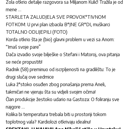
Zola otkrio detalje razgovora sa Miljanom Kulić! Tražila je od
mene …
STARLETA ZALUDJELA SVE PROVOK*TIVNOM
FOTKOM: U prvi plan izbacila B*JNE GR*DI, muškarci
TOTALNO ODLIJEPILI (FOTO)
Korda otkrio šta je (bio) glavni problem u vezi sa Anom:
“Imaš svoje pare”
Dača izvadio svoje bilješke o Stefani i Matoroj, ova pitanja
se neće propustiti!
Radnik (58) preminuo od iscrpljenosti na gradilištu: To je
drugi slučaj ove sedmice
Luka ž*stoko osuđen zbog ponašanja prema Aneli,
takmičari ne vjeruju šta su vidjeli svojim očima!
Član produkcije žestoko udario na Gastoza: O foliranju sve
najgore …
Kolika bi temperatura trebala biti u prostoriji tokom
toplotnog vala? Kardiolozi otkrivaju idealnu!