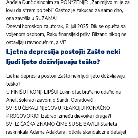
Anđela Đuričić sinonim za PON*ŽENJE: „Zanimljivo mi je za
lovu da s*rem po tebi“ Gastoz je zakucao za samo dno,
ona završila u SUZAMA!
Dnevni horoskop za utorak, 8. juli 2025: Bik se opušta sa
voljenom osobom, Raku finansijski priliv, Blizanci nikog ne
ostavljaju ravnodušnim, a Vi?
Ljetna depresija postoji: Zašto neki
ljudi ljeto doživljavaju teško?
Ljetna depresija postoji: Zašto neki ljudi ljeto doživljavaju
teško?
U FINIŠU I KONJI LIPŠU! Lukin otac bru*alno uda*io na
Aneli, šokirao izjavom o Sandri Obradović!
SVI SU ČEKALI NJEGOVU REAKCIJU! KONAČNO
PROGOVORIO! Izabrao između djevojke i druga?!
SVI IZ ČAČKA ZNAMO ČIME SU SE BAVILI! Starleta
raskrinkala Adama Adaktara i otkrila skandalozne detalje!