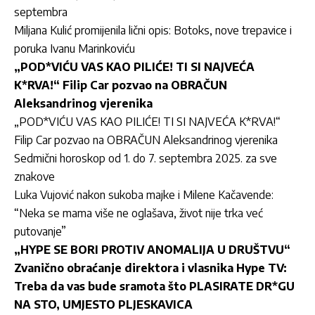
septembra
Miljana Kulić promijenila lični opis: Botoks, nove trepavice i
poruka Ivanu Marinkoviću
„POD*VIĆU VAS KAO PILIĆE! TI SI NAJVEĆA
K*RVA!“ Filip Car pozvao na OBRAČUN
Aleksandrinog vjerenika
„POD*VIĆU VAS KAO PILIĆE! TI SI NAJVEĆA K*RVA!“
Filip Car pozvao na OBRAČUN Aleksandrinog vjerenika
Sedmični horoskop od 1. do 7. septembra 2025. za sve
znakove
Luka Vujović nakon sukoba majke i Milene Kačavende:
“Neka se mama više ne oglašava, život nije trka već
putovanje”
„HYPE SE BORI PROTIV ANOMALIJA U DRUŠTVU“
Zvanično obraćanje direktora i vlasnika Hype TV:
Treba da vas bude sramota što PLASIRATE DR*GU
NA STO, UMJESTO PLJESKAVICA