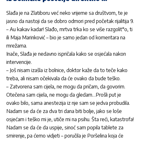
Slađa je na Zlatiboru već neko vrijeme sa društvom, te je
jasno da nastoji da se dobro odmori pred početak rijalitija 9.
– Au kakav kadar! Slađo, mrtva trka ko se više razgolit*o, ti
ili Maja Marinković – bio je samo jedan od komentara na
mrežama.
Inače, Slađa je nedavno ispričala kako se osjećala nakon
intervencije.
– Još nisam izašla iz bolnice, doktor kaže da to teče kako
treba, ali nisam očekivala da će ovako da bude teško.
– Zatvorena sam cijela, ne mogu da pričam, da govorim.
Otečena sam cijela, ne mogu da gledam…Prošli put je
ovako bilo, sama anestezija iz nje sam se jedva probudila.
Nadam se da će za dva tri dana biti bolje, jako se loše
osjećam i teško mi je, utiče mi na psihu. Šta reći, katastrofa!
Nadam se da će da uspije, sinoć sam popila tablete za
smirenje, pa ćemo vidjeti – poručila je Poršelina koja će