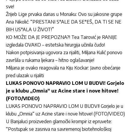
sve!
Žrijeb Lige prvaka danas u Monaku: Ovo su jakosne grupe
Ana Nikolić: “PRESTANI S*ALE DA SE*EŠ, DA TI SE NE
BIH US*ALA U ŽIVOT!”
KO MOŽE DA JE PREPOZNA?! Tea Tairović je RANIJE
izgledala OVAKO – estetska hirurgija učinila čudo!
Nakon potpisivanja ugovora za rijaliti, Miljana Kulić ponovo
završila u rukama ljekara – hitno oglašavanje!
Miljana je ovako reagovala na Kiju Kockar: Javno obećanje
pred ulazak u rijaliti
LUKAS PONOVO NAPRAVIO LOM U BUDVI! Gorjelo
je u klubu „Omnia“ uz Acine stare i nove hitove!
(FOTO/VIDEO)
LUKAS PONOVO NAPRAVIO LOM U BUDVI! Gorjelo je u
klubu „Omnia“ uz Acine stare i nove hitove! (FOTO/VIDEO)
U Banjaluci proizveden glamočki krompir iz epruvete:
“Postupak se zasniva na savremenoj biotehnološkoj