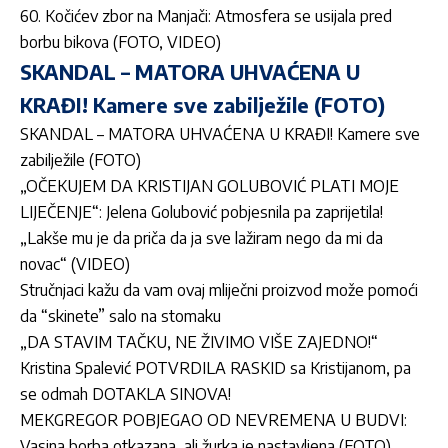
60. Kočićev zbor na Manjači: Atmosfera se usijala pred
borbu bikova (FOTO, VIDEO)
SKANDAL – MATORA UHVAĆENA U
KRAĐI! Kamere sve zabilježile (FOTO)
SKANDAL – MATORA UHVAĆENA U KRAĐI! Kamere sve
zabilježile (FOTO)
„OČEKUJEM DA KRISTIJAN GOLUBOVIĆ PLATI MOJE
LIJEČENJE“: Jelena Golubović pobjesnila pa zaprijetila!
„Lakše mu je da priča da ja sve lažiram nego da mi da
novac“ (VIDEO)
Stručnjaci kažu da vam ovaj mliječni proizvod može pomoći
da “skinete” salo na stomaku
„DA STAVIM TAČKU, NE ŽIVIMO VIŠE ZAJEDNO!“
Kristina Spalević POTVRDILA RASKID sa Kristijanom, pa
se odmah DOTAKLA SINOVA!
MEKGREGOR POBJEGAO OD NEVREMENA U BUDVI:
Vasina borba otkazana, ali žurka je nastavljena (FOTO)