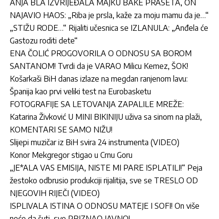
ANJA BLA IZVRIJEĐALA MAJKU BAKE PRASETA, ON
NAJAVIO HAOS: „Riba je prsla, kaže za moju mamu da je…“
„STIŽU RODE…“ Rijaliti učesnica se IZLANULA: „Anđela će
Gastozu roditi dete“
ENA ČOLIĆ PROGOVORILA O ODNOSU SA BOROM
SANTANOM! Tvrdi da je VARAO Milicu Kemez, ŠOK!
Košarkaši BiH danas izlaze na megdan ranjenom lavu:
Španija kao prvi veliki test na Eurobasketu
FOTOGRAFIJE SA LETOVANJA ZAPALILE MREŽE:
Katarina Živković U MINI BIKINIJU uživa sa sinom na plaži,
KOMENTARI SE SAMO NIŽU!
Slijepi muzičar iz BiH svira 24 instrumenta (VIDEO)
Konor Mekgregor stigao u Crnu Goru
„JE*ALA VAS EMISIJA, NISTE MI PARE ISPLATILI!“ Peja
žestoko odbrusio produkciji rijalitija, sve se TRESLO OD
NJEGOVIH RIJEČI (VIDEO)
ISPLIVALA ISTINA O ODNOSU MATEJE I SOFI! On više
neće da šuti, sve PRIZNAO JAVNO!