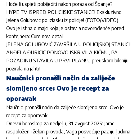
Hoće li uspjeti pobijediti nakon poraza od Španije?
HYPE TV ISPRED POLICIJSKE STANICE! Ekskluzivno
Jelena Golubović po izlasku iz policije! (FOTO/VIDEO)
Ovo je istina o majci koja je ostavila novorođenče pored
kontejnera: Cure novi detalji
JELENA GOLUBOVIĆ ZAVRŠILA U POLICIJSKOJ STANICI!
ANĐELA ĐURIČIĆ PONOVO ISKRIVILA KIČMU, PA
POZADINU STAVILA U PRVI PLAN! U preuskom bikiniju
pozirala na jahti!
Naučnici pronašli način da zaliječe
slomljeno srce: Ovo je recept za
oporavak
Naučnici pronašli način da zaliječe slomljeno srce: Ovo je
recept za oporavak
Dnevni horoskop za nedjelju, 31. avgust 2025: Jarac
raspoložen i željan provoda, Vaga posvećuje pažnju ljudima