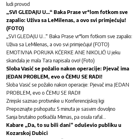
ludi provod
„SVI GLEDAJU U…“ Baka Prase vr*lom fotkom sve
zapalio: Uživa sa LeMilenas, a ovo svi primjećuju!
(FOTO)
„SVI GLEDAJU U…“ Baka Prase vr*lom fotkom sve zapalio:
Uživa sa LeMilenas, a ovo svi primjećuju! (FOTO)
EMOTIVNA PORUKA KĆERKE ANE NIKOLIĆ! U jeku
skandala je mala Tara napisala ovo! (Foto)
Sloba Vasić se požalio nakon operacije: Pjevač ima
JEDAN PROBLEM, evo o ČEMU SE RADI!
Sloba Vasić se požalio nakon operacije: Pjevač ima JEDAN
PROBLEM, evo o ČEMU SE RADI!
Zrinjski saznao protivnike u Konferencijskoj ligi
Prepoznajte psihopatu: 5 minuta je sasvim dovoljno
Sanja brutalno potkačila Mimas, pa osula rafal…
Kabare „Da, to su bili dani” oduševio publiku u
Kozarskoj Dubici