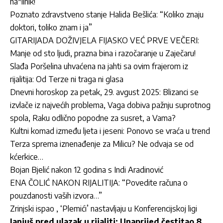
na*ilnik!
Poznato zdravstveno stanje Halida Bešlića: “Koliko znaju
doktori, toliko znam i ja”
GITARIJADA DOŽIVJELA FIJASKO VEĆ PRVE VEČERI:
Manje od sto ljudi, prazna bina i razočaranje u Zaječaru!
Slađa Poršelina uhvaćena na jahti sa ovim frajerom iz
rijalitija: Od Terze ni traga ni glasa
Dnevni horoskop za petak, 29. avgust 2025: Blizanci se
izvlače iz najvećih problema, Vaga dobiva pažnju suprotnog
spola, Raku odlično popodne za susret, a Vama?
Kultni komad između ljeta i jeseni: Ponovo se vraća u trend
Terza sprema iznenađenje za Milicu? Ne odvaja se od
kćerkice…
Bojan Bjelić nakon 12 godina s Indi Aradinović
ENA ČOLIĆ NAKON RIJALITIJA: “Povedite računa o
pouzdanosti vaših izvora…”
Zrinjski ispao , ‘Plemići’ nastavljaju u Konferencijskoj ligi
Janjuš pred ulazak u rijaliti: Unaprijed čestitao 8.