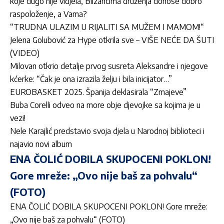
koje dugo nije vidjela, Blizancima druženja donose dobro
raspoloženje, a Vama?
“TRUDNA ULAZIM U RIJALITI SA MUŽEM I MAMOM!“
Jelena Golubović za Hype otkrila sve – VIŠE NEĆE DA ŠUTI
(VIDEO)
Milovan otkrio detalje prvog susreta Aleksandre i njegove
kćerke: “Čak je ona izrazila želju i bila inicijator…”
EUROBASKET 2025. Španija deklasirala “Zmajeve”
Buba Corelli odveo na more obje djevojke sa kojima je u
vezi!
Nele Karajlić predstavio svoja djela u Narodnoj biblioteci i
najavio novi album
ENA ČOLIĆ DOBILA SKUPOCENI POKLON!
Gore mreže: „Ovo nije baš za pohvalu“
(FOTO)
ENA ČOLIĆ DOBILA SKUPOCENI POKLON! Gore mreže:
„Ovo nije baš za pohvalu“ (FOTO)