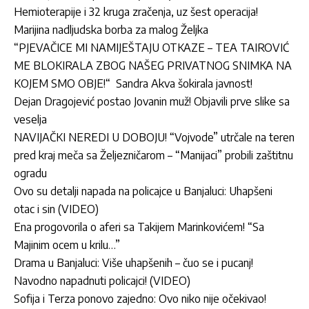
Hemioterapije i 32 kruga zračenja, uz šest operacija!
Marijina nadljudska borba za malog Željka
“PJEVAČICE MI NAMIJEŠTAJU OTKAZE – TEA TAIROVIĆ
ME BLOKIRALA ZBOG NAŠEG PRIVATNOG SNIMKA NA
KOJEM SMO OBJE!“ Sandra Akva šokirala javnost!
Dejan Dragojević postao Jovanin muž! Objavili prve slike sa
veselja
NAVIJAČKI NEREDI U DOBOJU! “Vojvode” utrčale na teren
pred kraj meča sa Željezničarom – “Manijaci” probili zaštitnu
ogradu
Ovo su detalji napada na policajce u Banjaluci: Uhapšeni
otac i sin (VIDEO)
Ena progovorila o aferi sa Takijem Marinkovićem! “Sa
Majinim ocem u krilu…”
Drama u Banjaluci: Više uhapšenih – čuo se i pucanj!
Navodno napadnuti policajci! (VIDEO)
Sofija i Terza ponovo zajedno: Ovo niko nije očekivao!