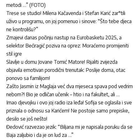
metodi …” (FOTO)
Trese se studio! Milena Kačavenda i Stefan Karić zar*tili
uživo u programu, on joj pomenuo i sinove: “Što tebe djeca
ne kontrolišu?”
Zmajevi danas počinju nastup na Eurobasketu 2025, a
selektor Bećiragić poziva na oprez: Moraćemo promijeniti
stil igre
Slavlje u domu Jovane Tomić Matore! Rijaliti zvijezda
objavila emotivan porodični trenutak: Poslije doma, otac
ponovo sa familijom!
Zašto Jasmin iz Maglaja već dva mjeseca spava pod vedrim
nebom?! Bio je odličan učenik – htio i na fakultet, ali …
Imao djevojku i ovo joj radio iza leđa! Sofija se oglasila i sve
priznala o odnosu sa Karićem! Ne postoje samo prepiske,
desilo se još nešto!
Đedović razvezao jezik: “Biljana mi je napisala poruku da se
Baja zaljubio i da je on lud za …”