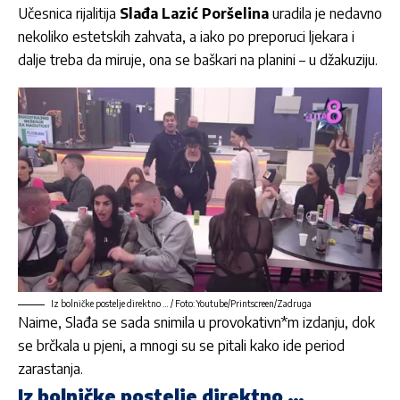
Učesnica rijalitija
Slađa Lazić Poršelina
uradila je nedavno
nekoliko estetskih zahvata, a iako po preporuci ljekara i
dalje treba da miruje, ona se baškari na planini – u džakuziju.
Iz bolničke postelje direktno … / Foto: Youtube/Printscreen/Zadruga
Naime, Slađa se sada snimila u provokativn*m izdanju, dok
se brčkala u pjeni, a mnogi su se pitali kako ide period
zarastanja.
Iz bolničke postelje direktno …