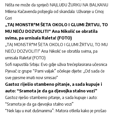
Ništa ne može da spriječi NAJLUĐU ŽURKU NA BALKANU
Milena Kačavenda pobjegla od skandala: Uživanje u Crnoj
Gori
„TAJ MONSTR*M ŠETA OKOLO I GLUMI ŽRTVU, TO
MU NEĆU DOZVOLITI“ Ana Nikolić se obratila
svima, pa urnisala Raleta! (FOTO)
„TAJ MONSTR*M ŠETA OKOLO I GLUMI ŽRTVU, TO MU
NEĆU DOZVOLITI“ Ana Nikolić se obratila svima, pa
urnisala Raleta! (FOTO)
Sofi napustila Srbiju: Evo gdje uživa trećeplasirana učesnica
Pjevač iz grupe “Parni valjak” očekuje dijete: „Od sada će
sve pjesme imati novi smisao“
Gastoz riješio stambeno pitanje, a sada kupuje i
auto: “Sramota je da ga djevojka stalno vozi”
Gastoz riješio stambeno pitanje, a sada kupuje i auto:
“Sramota je da ga djevojka stalno vozi”
“Nek laju u inat dušmanima”: Matora otkrila kako je prošao