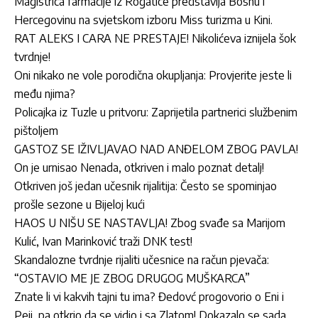
Magistrica farmacije iz Rogatice predstavlja Bosnu i
Hercegovinu na svjetskom izboru Miss turizma u Kini.
RAT ALEKS I CARA NE PRESTAJE! Nikolićeva iznijela šok
tvrdnje!
Oni nikako ne vole porodična okupljanja: Provjerite jeste li
među njima?
Policajka iz Tuzle u pritvoru: Zaprijetila partnerici službenim
pištoljem
GASTOZ SE IŽIVLJAVAO NAD ANĐELOM ZBOG PAVLA!
On je urnisao Nenada, otkriven i malo poznat detalj!
Otkriven još jedan učesnik rijalitija: Često se spominjao
prošle sezone u Bijeloj kući
HAOS U NIŠU SE NASTAVLJA! Zbog svađe sa Marijom
Kulić, Ivan Marinković traži DNK test!
Skandalozne tvrdnje rijaliti učesnice na račun pjevača:
“OSTAVIO ME JE ZBOG DRUGOG MUŠKARCA”
Znate li vi kakvih tajni tu ima? Đedovć progovorio o Eni i
Peji, pa otkrio da se vidio i sa Zlatom! Dokazalo se sada