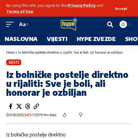
By using this site, you agree to the
Privacy Policy
and
Accept
Terms of Use
.
Aa
NASLOVNA
VIJESTI
HYPE ZVEZDE
SHO
Home
»
Iz bolničke postelje direktno u rijaliti: Sve je boli, ali honorar je ozbiljan
VESTI
Iz bolničke postelje direktno
u rijaliti: Sve je boli, ali
honorar je ozbiljan
31.08.2025
VESTI
179 Min Read
Iz bolničke postelje direktno