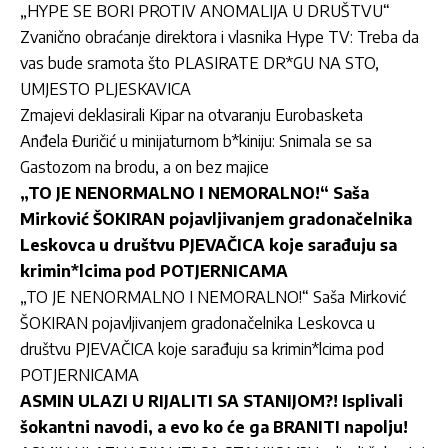
„HYPE SE BORI PROTIV ANOMALIJA U DRUŠTVU“
Zvanično obraćanje direktora i vlasnika Hype TV: Treba da
vas bude sramota što PLASIRATE DR*GU NA STO,
UMJESTO PLJESKAVICA
Zmajevi deklasirali Kipar na otvaranju Eurobasketa
Anđela Đuričić u minijaturnom b*kiniju: Snimala se sa
Gastozom na brodu, a on bez majice
„TO JE NENORMALNO I NEMORALNO!“ Saša
Mirković ŠOKIRAN pojavljivanjem gradonačelnika
Leskovca u društvu PJEVAČICA koje sarađuju sa
krimin*lcima pod POTJERNICAMA
„TO JE NENORMALNO I NEMORALNO!“ Saša Mirković
ŠOKIRAN pojavljivanjem gradonačelnika Leskovca u
društvu PJEVAČICA koje sarađuju sa krimin*lcima pod
POTJERNICAMA
ASMIN ULAZI U RIJALITI SA STANIJOM?! Isplivali
šokantni navodi, a evo ko će ga BRANITI napolju!