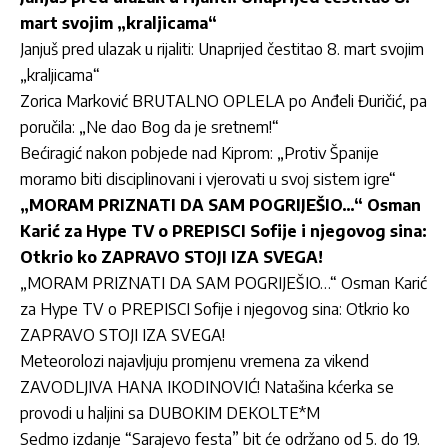
mart svojim „kraljicama“
Janjuš pred ulazak u rijaliti: Unaprijed čestitao 8. mart svojim
„kraljicama“
Zorica Marković BRUTALNO OPLELA po Anđeli Đuričić, pa
poručila: „Ne dao Bog da je sretnem!“
Bećiragić nakon pobjede nad Kiprom: „Protiv Španije
moramo biti disciplinovani i vjerovati u svoj sistem igre“
„MORAM PRIZNATI DA SAM POGRIJEŠIO…“ Osman
Karić za Hype TV o PREPISCI Sofije i njegovog sina:
Otkrio ko ZAPRAVO STOJI IZA SVEGA!
„MORAM PRIZNATI DA SAM POGRIJEŠIO…“ Os
man Karić
za Hype TV o PREPISCI Sofije i njegovog sina: Otkrio ko
ZAPRAVO STOJI IZA SVEGA!
Meteorolozi najavljuju promjenu vremena za vikend
ZAVODLJIVA HANA IKODINOVIĆ! Natašina kćerka se
provodi u haljini sa DUBOKIM DEKOLTE*M
Sedmo izdanje “Sarajevo festa” bit će održano od 5. do 19.