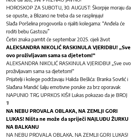
HOROSKOP ZA SUBOTU, 30. AUGUST: Škorpije moraju da
se opuste, a Blizanci ne treba da se rasplinjuju!
Slađa Poršelina progovorila o rijaliti kolegama: “Anđela će
roditi bebu Gastozu”
Četiri znaka pamtit će septembar 2025. cijeli život
ALEKSANDRA NIKOLIĆ RASKINULA VJERIDBU! „Sve
ovo proživljavam sama sa djetetom!“
ALEKSANDRA NIKOLIĆ RASKINULA VJERIDBU! „Sve ovo
proživljavam sama sa djetetom!“
Prijatelji i kolege podržavaju Halida Bešlića: Branka Sovrlić i
Slađana Mandić šalju emotivne poruke za brz oporavak
NAPUNIO TRG UPRKOS KIŠI! Lukas pokazao da je BROJ
1!
NA NEBU PROVALA OBLAKA, NA ZEMLJI GORI
LUKAS! Ništa ne može da spriječi NAJLUĐU ŽURKU
NA BALKANU
NA NEBU PROVALA OBLAKA, NA ZEMLJI GORI LUKAS!