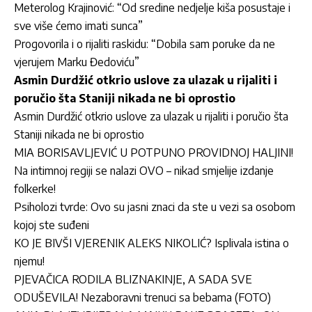
Meterolog Krajinović: “Od sredine nedjelje kiša posustaje i
sve više ćemo imati sunca”
Progovorila i o rijaliti raskidu: “Dobila sam poruke da ne
vjerujem Marku Đedoviću”
Asmin Durdžić otkrio uslove za ulazak u rijaliti i
poručio šta Staniji nikada ne bi oprostio
Asmin Durdžić otkrio uslove za ulazak u rijaliti i poručio šta
Staniji nikada ne bi oprostio
MIA BORISAVLJEVIĆ U POTPUNO PROVIDNOJ HALJINI!
Na intimnoj regiji se nalazi OVO – nikad smjelije izdanje
folkerke!
Psiholozi tvrde: Ovo su jasni znaci da ste u vezi sa osobom
kojoj ste suđeni
KO JE BIVŠI VJERENIK ALEKS NIKOLIĆ? Isplivala istina o
njemu!
PJEVAČICA RODILA BLIZNAKINJE, A SADA SVE
ODUŠEVILA! Nezaboravni trenuci sa bebama (FOTO)