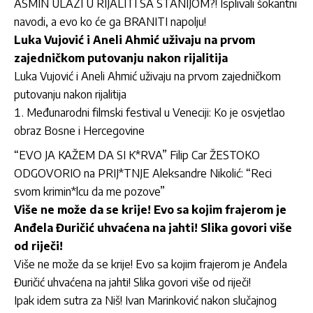
ASMIN ULAZI U RIJALITI SA STANIJOM?! Isplivali šokantni
navodi, a evo ko će ga BRANITI napolju!
Luka Vujović i Aneli Ahmić uživaju na prvom
zajedničkom putovanju nakon rijalitija
Luka Vujović i Aneli Ahmić uživaju na prvom zajedničkom
putovanju nakon rijalitija
Međunarodni filmski festival u Veneciji: Ko je osvjetlao
obraz Bosne i Hercegovine
“EVO JA KAŽEM DA SI K*RVA” Filip Car ŽESTOKO
ODGOVORIO na PRIJ*TNJE Aleksandre Nikolić: “Reci
svom krimin*lcu da me pozove”
Više ne može da se krije! Evo sa kojim frajerom je
Anđela Đuričić uhvaćena na jahti! Slika govori više
od riječi!
Više ne može da se krije! Evo sa kojim frajerom je Anđela
Đuričić uhvaćena na jahti! Slika govori više od riječi!
Ipak idem sutra za Niš! Ivan Marinković nakon slučajnog