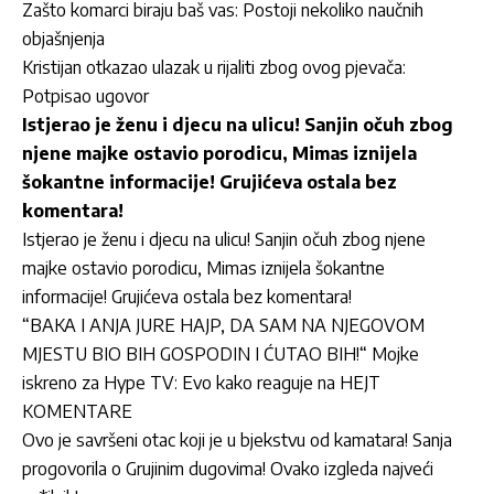
Zašto komarci biraju baš vas: Postoji nekoliko naučnih
objašnjenja
Kristijan otkazao ulazak u rijaliti zbog ovog pjevača:
Potpisao ugovor
Istjerao je ženu i djecu na ulicu! Sanjin očuh zbog
njene majke ostavio porodicu, Mimas iznijela
šokantne informacije! Grujićeva ostala bez
komentara!
Istjerao je ženu i djecu na ulicu! Sanjin očuh zbog njene
majke ostavio porodicu, Mimas iznijela šokantne
informacije! Grujićeva ostala bez komentara!
“BAKA I ANJA JURE HAJP, DA SAM NA NJEGOVOM
MJESTU BIO BIH GOSPODIN I ĆUTAO BIH!“ Mojke
iskreno za Hype TV: Evo kako reaguje na HEJT
KOMENTARE
Ovo je savršeni otac koji je u bjekstvu od kamatara! Sanja
progovorila o Grujinim dugovima! Ovako izgleda najveći