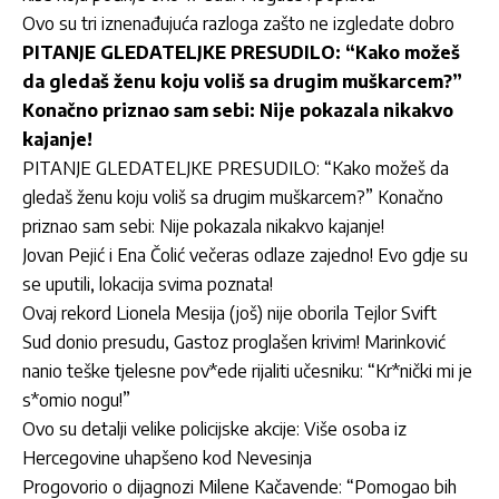
Ovo su tri iznenađujuća razloga zašto ne izgledate dobro
PITANJE GLEDATELJKE PRESUDILO: “Kako možeš
da gledaš ženu koju voliš sa drugim muškarcem?”
Konačno priznao sam sebi: Nije pokazala nikakvo
kajanje!
PITANJE GLEDATELJKE PRESUDILO: “Kako možeš da
gledaš ženu koju voliš sa drugim muškarcem?” Konačno
priznao sam sebi: Nije pokazala nikakvo kajanje!
Jovan Pejić i Ena Čolić večeras odlaze zajedno! Evo gdje su
se uputili, lokacija svima poznata!
Ovaj rekord Lionela Mesija (još) nije oborila Tejlor Svift
Sud donio presudu, Gastoz proglašen krivim! Marinković
nanio teške tjelesne pov*ede rijaliti učesniku: “Kr*nički mi je
s*omio nogu!”
Ovo su detalji velike policijske akcije: Više osoba iz
Hercegovine uhapšeno kod Nevesinja
Progovorio o dijagnozi Milene Kačavende: “Pomogao bih