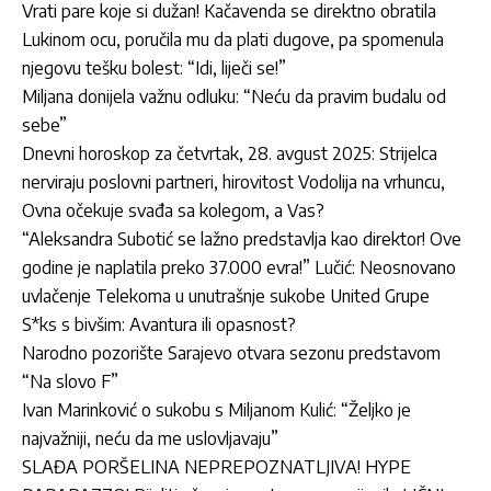
Vrati pare koje si dužan! Kačavenda se direktno obratila
Lukinom ocu, poručila mu da plati dugove, pa spomenula
njegovu tešku bolest: “Idi, liječi se!”
Miljana donijela važnu odluku: “Neću da pravim budalu od
sebe”
Dnevni horoskop za četvrtak, 28. avgust 2025: Strijelca
nerviraju poslovni partneri, hirovitost Vodolija na vrhuncu,
Ovna očekuje svađa sa kolegom, a Vas?
“Aleksandra Subotić se lažno predstavlja kao direktor! Ove
godine je naplatila preko 37.000 evra!” Lučić: Neosnovano
uvlačenje Telekoma u unutrašnje sukobe United Grupe
S*ks s bivšim: Avantura ili opasnost?
Narodno pozorište Sarajevo otvara sezonu predstavom
“Na slovo F”
Ivan Marinković o sukobu s Miljanom Kulić: “Željko je
najvažniji, neću da me uslovljavaju”
SLAĐA PORŠELINA NEPREPOZNATLJIVA! HYPE