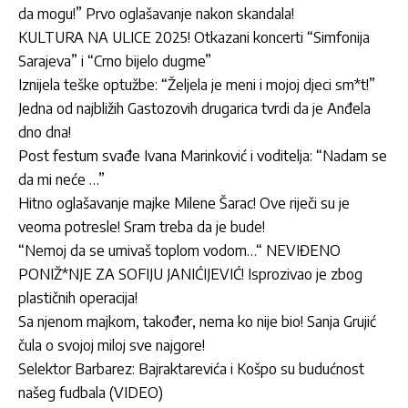
da mogu!” Prvo oglašavanje nakon skandala!
KULTURA NA ULICE 2025! Otkazani koncerti “Simfonija
Sarajeva” i “Crno bijelo dugme”
Iznijela teške optužbe: “Željela je meni i mojoj djeci sm*t!”
Jedna od najbližih Gastozovih drugarica tvrdi da je Anđela
dno dna!
Post festum svađe Ivana Marinković i voditelja: “Nadam se
da mi neće …”
Hitno oglašavanje majke Milene Šarac! Ove riječi su je
veoma potresle! Sram treba da je bude!
“Nemoj da se umivaš toplom vodom…“ NEVIĐENO
PONIŽ*NJE ZA SOFIJU JANIĆIJEVIĆ! Isprozivao je zbog
plastičnih operacija!
Sa njenom majkom, također, nema ko nije bio! Sanja Grujić
čula o svojoj miloj sve najgore!
Selektor Barbarez: Bajraktarevića i Košpo su budućnost
našeg fudbala (VIDEO)