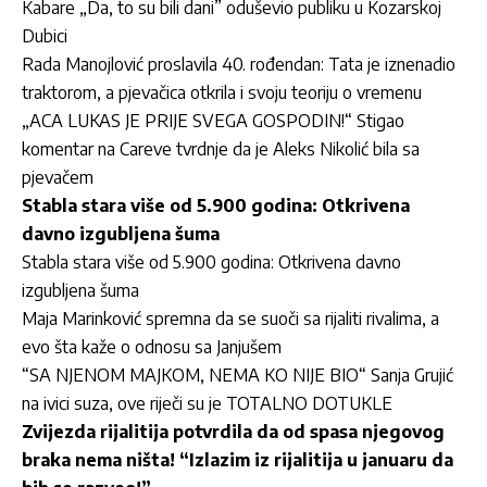
Kabare „Da, to su bili dani” oduševio publiku u Kozarskoj
Dubici
Rada Manojlović proslavila 40. rođendan: Tata je iznenadio
traktorom, a pjevačica otkrila i svoju teoriju o vremenu
„ACA LUKAS JE PRIJE SVEGA GOSPODIN!“ Stigao
komentar na Careve tvrdnje da je Aleks Nikolić bila sa
pjevačem
Stabla stara više od 5.900 godina: Otkrivena
davno izgubljena šuma
Stabla stara više od 5.900 godina: Otkrivena davno
izgubljena šuma
Maja Marinković spremna da se suoči sa rijaliti rivalima, a
evo šta kaže o odnosu sa Janjušem
“SA NJENOM MAJKOM, NEMA KO NIJE BIO“ Sanja Grujić
na ivici suza, ove riječi su je TOTALNO DOTUKLE
Zvijezda rijalitija potvrdila da od spasa njegovog
braka nema ništa! “Izlazim iz rijalitija u januaru da