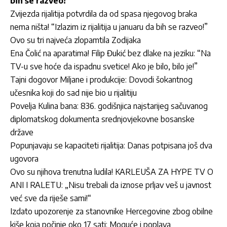
bih se razveo!”
Zvijezda rijalitija potvrdila da od spasa njegovog braka
nema ništa! “Izlazim iz rijalitija u januaru da bih se razveo!”
Ovo su tri najveća zlopamtila Zodijaka
Ena Čolić na aparatima! Filip Đukić bez dlake na jeziku: “Na
TV-u sve hoće da ispadnu svetice! Ako je bilo, bilo je!”
Tajni dogovor Miljane i produkcije: Dovodi šokantnog
učesnika koji do sad nije bio u rijalitiju
Povelja Kulina bana: 836. godišnjica najstarijeg sačuvanog
diplomatskog dokumenta srednjovjekovne bosanske
države
Popunjavaju se kapaciteti rijalitija: Danas potpisana još dva
ugovora
Ovo su njihova trenutna ludila! KARLEUŠA ZA HYPE TV O
ANI I RALETU: „Nisu trebali da iznose prljav veš u javnost
već sve da riješe sami!“
Izdato upozorenje za stanovnike Hercegovine zbog obilne
kiše koja počinje oko 17 sati: Moguće i poplava