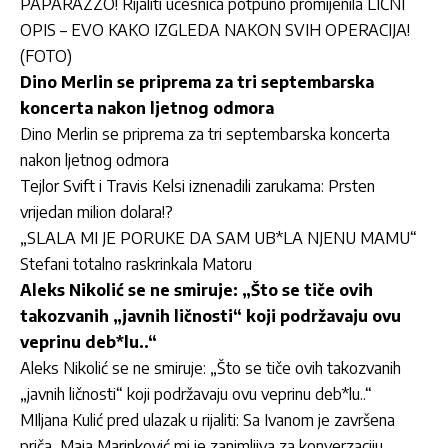
PAPARAZZO! Rijaliti učesnica potpuno promijenila LIČNI
OPIS – EVO KAKO IZGLEDA NAKON SVIH OPERACIJA!
(FOTO)
Dino Merlin se priprema za tri septembarska
koncerta nakon ljetnog odmora
Dino Merlin se priprema za tri septembarska koncerta
nakon ljetnog odmora
Tejlor Svift i Travis Kelsi iznenadili zarukama: Prsten
vrijedan milion dolara!?
„SLALA MI JE PORUKE DA SAM UB*LA NJENU MAMU“
Stefani totalno raskrinkala Matoru
Aleks Nikolić se ne smiruje: „Što se tiče ovih
takozvanih „javnih ličnosti“ koji podržavaju ovu
veprinu deb*lu..“
Aleks Nikolić se ne smiruje: „Što se tiče ovih takozvanih
„javnih ličnosti“ koji podržavaju ovu veprinu deb*lu..“
MIljana Kulić pred ulazak u rijaliti: Sa Ivanom je završena
priča, Maja Marinković mi je zanimljiva za konverzaciju