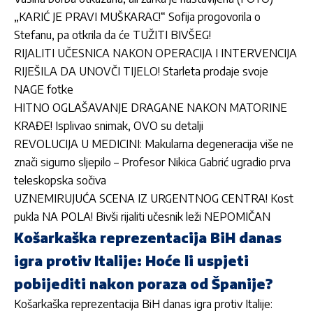
„KARIĆ JE PRAVI MUŠKARAC!“ Sofija progovorila o
Stefanu, pa otkrila da će TUŽITI BIVŠEG!
RIJALITI UČESNICA NAKON OPERACIJA I INTERVENCIJA
RIJEŠILA DA UNOVČI TIJELO! Starleta prodaje svoje
NAGE fotke
HITNO OGLAŠAVANJE DRAGANE NAKON MATORINE
KRAĐE! Isplivao snimak, OVO su detalji
REVOLUCIJA U MEDICINI: Makularna degeneracija više ne
znači sigurno sljepilo – Profesor Nikica Gabrić ugradio prva
teleskopska sočiva
UZNEMIRUJUĆA SCENA IZ URGENTNOG CENTRA! Kost
pukla NA POLA! Bivši rijaliti učesnik leži NEPOMIČAN
Košarkaška reprezentacija BiH danas
igra protiv Italije: Hoće li uspjeti
pobijediti nakon poraza od Španije?
Košarkaška reprezentacija BiH danas igra protiv Italije: