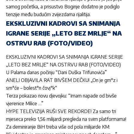
samog početka, a prisustvo Boginje dodatno je podiglo
tenzije među budućim zvijezdama rijalitija.
EKSKLUZIVNI KADROVI SA SNIMANJA
IGRANE SERIJE „LETO BEZ MRLJE“ NA
OSTRVU RAB (FOTO/VIDEO)
EKSKLUZIVNI KADROVI SA SNIMANJA IGRANE SERIJE
„LETO BEZ MRLJE“ NA OSTRVU RAB (FOTO/VIDEO)
U Palama danas počinju “Dani Duška Trifunovića”
ANELI OBJAVILA RAT BIVŠEM DEČKU! „On je gm*z i
sm*će – bolest*n čovj*k“
Terza pokazao novu djevojku: “Imam napade od bivše
vjerenice Milice …”
HYPE TELEVIZIJA RUŠI SVE REKORDE! Za samo tri
mjeseca preko 1,56 milijardi pregleda na svim platformama!
Za deminiranje BiH treba više od pola milijarde KM: