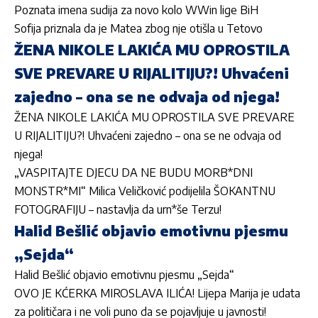
Poznata imena sudija za novo kolo WWin lige BiH
Sofija priznala da je Matea zbog nje otišla u Tetovo
ŽENA NIKOLE LAKIĆA MU OPROSTILA
SVE PREVARE U RIJALITIJU?! Uhvaćeni
zajedno – ona se ne odvaja od njega!
ŽENA NIKOLE LAKIĆA MU OPROSTILA SVE PREVARE
U RIJALITIJU?! Uhvaćeni zajedno – ona se ne odvaja od
njega!
„VASPITAJTE DJECU DA NE BUDU MORB*DNI
MONSTR*MI“ Milica Veličković podijelila ŠOKANTNU
FOTOGRAFIJU – nastavlja da urn*še Terzu!
Halid Bešlić objavio emotivnu pjesmu
„Sejda“
Halid Bešlić objavio emotivnu pjesmu „Sejda“
OVO JE KĆERKA MIROSLAVA ILIĆA! Lijepa Marija je udata
za političara i ne voli puno da se pojavljuje u javnosti!