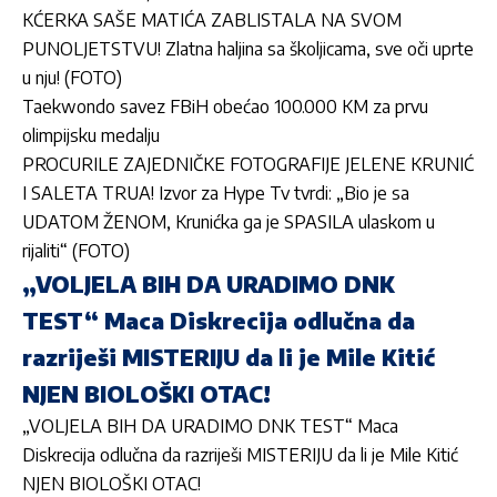
KĆERKA SAŠE MATIĆA ZABLISTALA NA SVOM
PUNOLJETSTVU! Zlatna haljina sa školjicama, sve oči uprte
u nju! (FOTO)
Taekwondo savez FBiH obećao 100.000 KM za prvu
olimpijsku medalju
PROCURILE ZAJEDNIČKE FOTOGRAFIJE JELENE KRUNIĆ
I SALETA TRUA! Izvor za Hype Tv tvrdi: „Bio je sa
UDATOM ŽENOM, Krunićka ga je SPASILA ulaskom u
rijaliti“ (FOTO)
„VOLJELA BIH DA URADIMO DNK
TEST“ Maca Diskrecija odlučna da
razriješi MISTERIJU da li je Mile Kitić
NJEN BIOLOŠKI OTAC!
„VOLJELA BIH DA URADIMO DNK TEST“ Maca
Diskrecija odlučna da razriješi MISTERIJU da li je Mile Kitić
NJEN BIOLOŠKI OTAC!