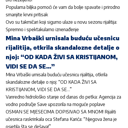
Popularna biljka pomoći će vam da bolje spavate i prirodno
smanjite krvni pritisak
Ovo su takmičari koji sigurno ulaze u novu sezonu rijalitija:
Spremno i spektakularno iznenađenje
Mina Vrbaški urnisala buduću učesnicu
rijalitija, otkrila skandalozne detalje o
njoj: “OD KADA ŽIVI SA KRISTIJANOM,
VIDI SE DA SE…”
Mina Vrbaški urnisala buduću učesnicu rijalitija, otkrila
skandalozne detalje o njoj: “OD KADA ŽIVI SA
KRISTIJANOM, VIDI SE DA SE…”
Vanredno hidrološko stanje od danas do petka: Agencija za
vodno područje Save upozorila na moguće poplave
OSMAN SE MJESECIMA DOPISIVAO SA MNOM! Rijaliti
učesnica raskrinkala oca Stefana Karića: “Njegova žena je
osjetila šta se dešava!”