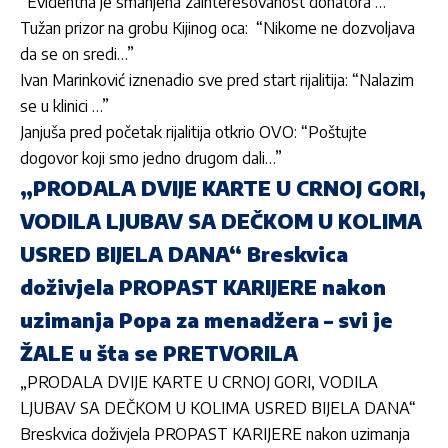
“Evidentna je smanjena zainteresovanost donatora …”
Tužan prizor na grobu Kijinog oca: “Nikome ne dozvoljava
da se on sredi…”
Ivan Marinković iznenadio sve pred start rijalitija: “Nalazim
se u klinici …”
Janjuša pred početak rijalitija otkrio OVO: “Poštujte
dogovor koji smo jedno drugom dali…”
„PRODALA DVIJE KARTE U CRNOJ GORI,
VODILA LJUBAV SA DEČKOM U KOLIMA
USRED BIJELA DANA“ Breskvica
doživjela PROPAST KARIJERE nakon
uzimanja Popa za menadžera – svi je
ŽALE u šta se PRETVORILA
„PRODALA DVIJE KARTE U CRNOJ GORI, VODILA
LJUBAV SA DEČKOM U KOLIMA USRED BIJELA DANA“
Breskvica doživjela PROPAST KARIJERE nakon uzimanja