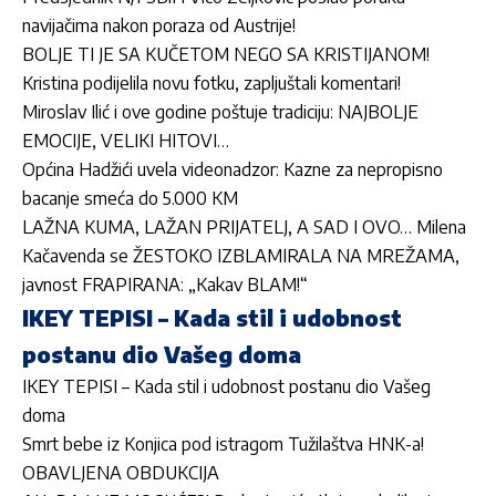
navijačima nakon poraza od Austrije!
BOLJE TI JE SA KUČETOM NEGO SA KRISTIJANOM!
Kristina podijelila novu fotku, zapljuštali komentari!
Miroslav Ilić i ove godine poštuje tradiciju: NAJBOLJE
EMOCIJE, VELIKI HITOVI…
Općina Hadžići uvela videonadzor: Kazne za nepropisno
bacanje smeća do 5.000 KM
LAŽNA KUMA, LAŽAN PRIJATELJ, A SAD I OVO… Milena
Kačavenda se ŽESTOKO IZBLAMIRALA NA MREŽAMA,
javnost FRAPIRANA: „Kakav BLAM!“
IKEY TEPISI – Kada stil i udobnost
postanu dio Vašeg doma
IKEY TEPISI – Kada stil i udobnost postanu dio Vašeg
doma
Smrt bebe iz Konjica pod istragom Tužilaštva HNK-a!
OBAVLJENA OBDUKCIJA