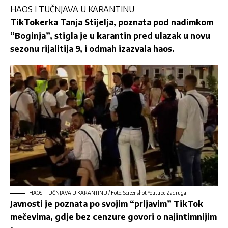
HAOS I TUČNJAVA U KARANTINU
TikTokerka Tanja Stijelja, poznata pod nadimkom
“Boginja”, stigla je u karantin pred ulazak u novu
sezonu rijalitija 9, i odmah izazvala haos.
HAOS I TUČNJAVA U KARANTINU / Foto: Screenshot Youtube Zadruga
Javnosti je poznata po svojim “prljavim” TikTok
mečevima, gdje bez cenzure govori o najintimnijim