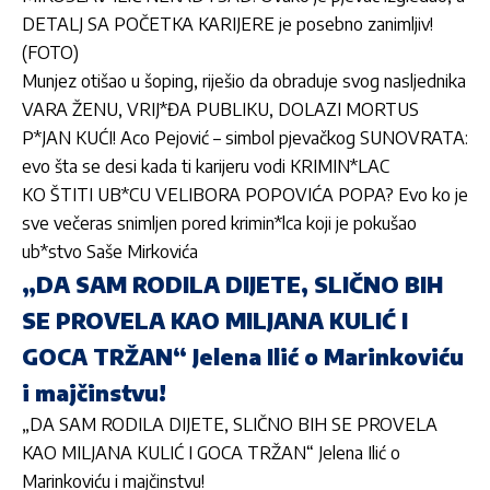
DETALJ SA POČETKA KARIJERE je posebno zanimljiv!
(FOTO)
Munjez otišao u šoping, riješio da obraduje svog nasljednika
VARA ŽENU, VRIJ*ĐA PUBLIKU, DOLAZI MORTUS
P*JAN KUĆI! Aco Pejović – simbol pjevačkog SUNOVRATA:
evo šta se desi kada ti karijeru vodi KRIMIN*LAC
KO ŠTITI UB*CU VELIBORA POPOVIĆA POPA? Evo ko je
sve večeras snimljen pored krimin*lca koji je pokušao
ub*stvo Saše Mirkovića
„DA SAM RODILA DIJETE, SLIČNO BIH
SE PROVELA KAO MILJANA KULIĆ I
GOCA TRŽAN“ Jelena Ilić o Marinkoviću
i majčinstvu!
„DA SAM RODILA DIJETE, SLIČNO BIH SE PROVELA
KAO MILJANA KULIĆ I GOCA TRŽAN“ Jelena Ilić o
Marinkoviću i majčinstvu!