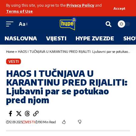
By using this site, you agree to the
Privacy Policy
and
Accept
Terms of Use
.
Aa
NASLOVNA
VIJESTI
HYPE ZVEZDE
SHO
Home
»
HAOS I TUČNJAVA U KARANTINU PRED RIJALITI: Ljubavni par se potukao pred njom
VESTI
HAOS I TUČNJAVA U
KARANTINU PRED RIJALITI:
Ljubavni par se potukao
pred njom
12.09.2025
VESTI
190 Min Read