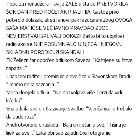
Popa za menadžera – svi je ŽALE u šta se PRETVORILA
ŠOK DAN PRED POČETAK RIJALITIJA: Gastoz prvo
potvrdio dolazak, ali su fanovi ipak razočarani zbog OVOGA
SAŠA MATIĆ SE VEĆ JAVNO PRAVDAO ZBOG
NEVJERSTVA! ISPLIVALI DOKAZI! Zašto bi to uopšte i
radio ako se NIJE POSUMNJALO U NJEGA I NJEGOVU
SKLADNU PORODICU?! SKANDAL!
FK Željezničar ogorčen odlukom Saveza: “Kažnjene su žrtve
napada…”
Uhapšeni roditelji preminule djevojčice u Slavonskom Brodu:
“Imamo neka saznanja…”
Milica donijela odluku: “Ne dozvoljava više Terzi da vidi
kćerku”
Ena otkrila sve o otkazivanju svadbe: “Vjenčanica je trebalo
da bude roze”
Aneli otvoreno o raskidu – Baja umiješan u sve: “Tišina je
lijek za sve…” Luka obrisao zajedničke fotografije