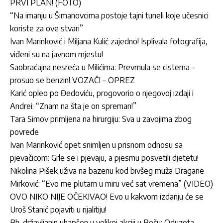
PRVI PLAN! (FOTO)
“Na imanju u Šimanovcima postoje tajni tuneli koje učesnici
koriste za ove stvari”
Ivan Marinković i Miljana Kulić zajedno! Isplivala fotografija,
viđeni su na javnom mjestu!
Saobraćajna nesreća u Milićima: Prevrnula se cisterna –
prosuo se benzin! VOZAČI – OPREZ
Karić opleo po Đedoviću, progovorio o njegovoj izdaji i
Andrei: “Znam na šta je on spreman!”
Tara Simov primljena na hirurgiju: Sva u zavojima zbog
povrede
Ivan Marinković opet snimljen u prisnom odnosu sa
pjevačicom: Grle se i pjevaju, a pjesmu posvetili djetetu!
Nikolina Pišek uživa na bazenu kod bivšeg muža Dragane
Mirković: “Evo me plutam u miru već sat vremena” (VIDEO)
OVO NIKO NIJE OČEKIVAO! Evo u kakvom izdanju će se
Uroš Stanić pojaviti u rijalitiju!
Bh. državljanin uhapšen u velikoj akciji u Beču: Oduzeta