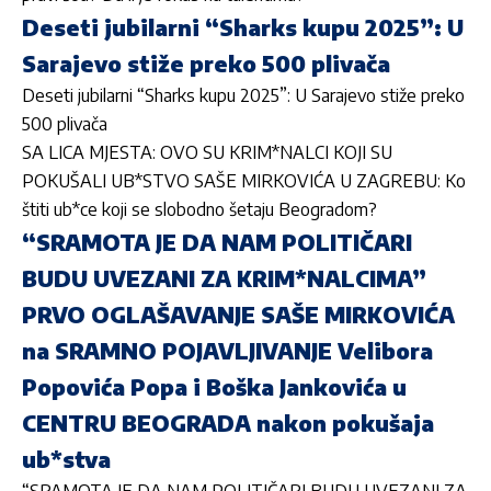
Deseti jubilarni “Sharks kupu 2025”: U
Sarajevo stiže preko 500 plivača
Deseti jubilarni “Sharks kupu 2025”: U Sarajevo stiže preko
500 plivača
SA LICA MJESTA: OVO SU KRIM*NALCI KOJI SU
POKUŠALI UB*STVO SAŠE MIRKOVIĆA U ZAGREBU: Ko
štiti ub*ce koji se slobodno šetaju Beogradom?
“SRAMOTA JE DA NAM POLITIČARI
BUDU UVEZANI ZA KRIM*NALCIMA”
PRVO OGLAŠAVANJE SAŠE MIRKOVIĆA
na SRAMNO POJAVLJIVANJE Velibora
Popovića Popa i Boška Jankovića u
CENTRU BEOGRADA nakon pokušaja
ub*stva
“SRAMOTA JE DA NAM POLITIČARI BUDU UVEZANI ZA