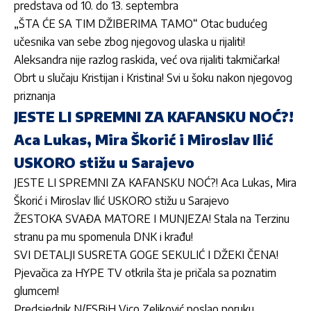
predstava od 10. do 13. septembra
„ŠTA ĆE SA TIM DŽIBERIMA TAMO“ Otac budućeg
učesnika van sebe zbog njegovog ulaska u rijaliti!
Aleksandra nije razlog raskida, već ova rijaliti takmičarka!
Obrt u slučaju Kristijan i Kristina! Svi u šoku nakon njegovog
priznanja
JESTE LI SPREMNI ZA KAFANSKU NOĆ?!
Aca Lukas, Mira Škorić i Miroslav Ilić
USKORO stižu u Sarajevo
JESTE LI SPREMNI ZA KAFANSKU NOĆ?! Aca Lukas, Mira
Škorić i Miroslav Ilić USKORO stižu u Sarajevo
ŽESTOKA SVAĐA MATORE I MUNJEZA! Stala na Terzinu
stranu pa mu spomenula DNK i krađu!
SVI DETALJI SUSRETA GOGE SEKULIĆ I DŽEKI ČENA!
Pjevačica za HYPE TV otkrila šta je pričala sa poznatim
glumcem!
Predsjednik N/FSBiH Vico Zeljković poslao poruku