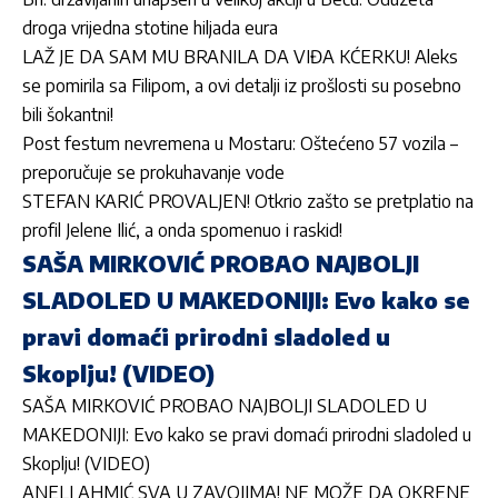
droga vrijedna stotine hiljada eura
LAŽ JE DA SAM MU BRANILA DA VIĐA KĆERKU! Aleks
se pomirila sa Filipom, a ovi detalji iz prošlosti su posebno
bili šokantni!
Post festum nevremena u Mostaru: Oštećeno 57 vozila –
preporučuje se prokuhavanje vode
STEFAN KARIĆ PROVALJEN! Otkrio zašto se pretplatio na
profil Jelene Ilić, a onda spomenuo i raskid!
SAŠA MIRKOVIĆ PROBAO NAJBOLJI
SLADOLED U MAKEDONIJI: Evo kako se
pravi domaći prirodni sladoled u
Skoplju! (VIDEO)
SAŠA MIRKOVIĆ PROBAO NAJBOLJI SLADOLED U
MAKEDONIJI: Evo kako se pravi domaći prirodni sladoled u
Skoplju! (VIDEO)
ANELI AHMIĆ SVA U ZAVOJIMA! NE MOŽE DA OKRENE