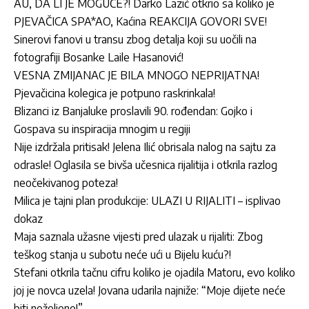
AU, DA LI JE MOGUĆE?! Darko Lazić otkrio sa koliko je
PJEVAČICA SPA*AO, Kaćina REAKCIJA GOVORI SVE!
Sinerovi fanovi u transu zbog detalja koji su uočili na
fotografiji Bosanke Laile Hasanović!
VESNA ZMIJANAC JE BILA MNOGO NEPRIJATNA!
Pjevačicina kolegica je potpuno raskrinkala!
Blizanci iz Banjaluke proslavili 90. rođendan: Gojko i
Gospava su inspiracija mnogim u regiji
Nije izdržala pritisak! Jelena Ilić obrisala nalog na sajtu za
odrasle! Oglasila se bivša učesnica rijalitija i otkrila razlog
neočekivanog poteza!
Milica je tajni plan produkcije: ULAZI U RIJALITI – isplivao
dokaz
Maja saznala užasne vijesti pred ulazak u rijaliti: Zbog
teškog stanja u subotu neće ući u Bijelu kuću?!
Stefani otkrila tačnu cifru koliko je ojadila Matoru, evo koliko
joj je novca uzela! Jovana udarila najniže: “Moje dijete neće
biti neželjeno!”