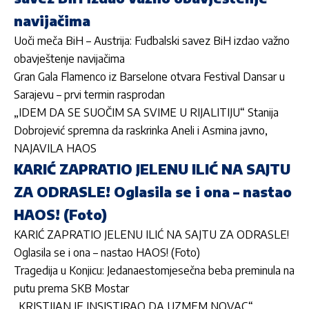
navijačima
Uoči meča BiH – Austrija: Fudbalski savez BiH izdao važno
obavještenje navijačima
Gran Gala Flamenco iz Barselone otvara Festival Dansar u
Sarajevu – prvi termin rasprodan
„IDEM DA SE SUOČIM SA SVIME U RIJALITIJU“ Stanija
Dobrojević spremna da raskrinka Aneli i Asmina javno,
NAJAVILA HAOS
KARIĆ ZAPRATIO JELENU ILIĆ NA SAJTU
ZA ODRASLE! Oglasila se i ona – nastao
HAOS! (Foto)
KARIĆ ZAPRATIO JELENU ILIĆ NA SAJTU ZA ODRASLE!
Oglasila se i ona – nastao HAOS! (Foto)
Tragedija u Konjicu: Jedanaestomjesečna beba preminula na
putu prema SKB Mostar
„KRISTIJAN JE INSISTIRAO DA UZMEM NOVAC“