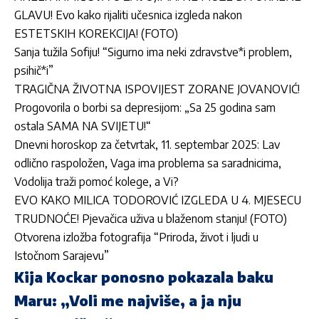
GLAVU! Evo kako rijaliti učesnica izgleda nakon
ESTETSKIH KOREKCIJA! (FOTO)
Sanja tužila Sofiju! “Sigurno ima neki zdravstve*i problem,
psihič*i”
TRAGIČNA ŽIVOTNA ISPOVIJEST ZORANE JOVANOVIĆ!
Progovorila o borbi sa depresijom: „Sa 25 godina sam
ostala SAMA NA SVIJETU!“
Dnevni horoskop za četvrtak, 11. septembar 2025: Lav
odlično raspoložen, Vaga ima problema sa saradnicima,
Vodolija traži pomoć kolege, a Vi?
EVO KAKO MILICA TODOROVIĆ IZGLEDA U 4. MJESECU
TRUDNOĆE! Pjevačica uživa u blaženom stanju! (FOTO)
Otvorena izložba fotografija “Priroda, život i ljudi u
Istočnom Sarajevu”
Kija Kockar ponosno pokazala baku
Maru: „Voli me najviše, a ja nju