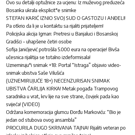
Ovo su detalji optužnice za ucjenu: Iz muževog preduzeća
Bosanka ukrala eksplicit*e snimke
STEFAN KARIĆ IZNIO SVOJ SUD O GASTOZU I ANĐELI!
Pa otkrio da li je u kontaktu sa rijaliti prijateljem!
Policijska akcija Igman: Pretresi u Banjaluci i Bosanskoj
Gradišci – uhapšene četiri osobe
Sofija Janićijević potrošila 5.000 eura na operacije! Bivša
učesnica rijalitija se totalno izdeformisala!
Uznemiruju*i snimak +18: Portal “Istraga” objavio video-
snimak ubistva Saše Vilušića
(UZNEMIRUJUĆE 18+) NECENZURISAN SNIMAK
UBISTVA ČARLIJA KIRKA! Metak pogađa Trampovog
saradnika u vrat, krv lije na sve strane, čovjek pada kao
svijeća! (VIDEO)
Održana komemoracija glumcu Đorđu Markoviću: “Bio je
jedan od stubova ovog ansambla”
PROCURILA DUGO SKRIVANA TAJNA! Rijaliti veteran po