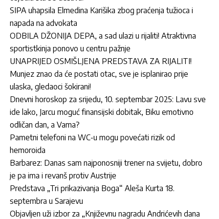
SIPA uhapsila Elmedina Karišika zbog praćenja tužioca i
napada na advokata
ODBILA DŽONIJA DEPA, a sad ulazi u rijaliti! Atraktivna
sportistkinja ponovo u centru pažnje
UNAPRIJED OSMIŠLJENA PREDSTAVA ZA RIJALITI!
Munjez znao da će postati otac, sve je isplanirao prije
ulaska, gledaoci šokirani!
Dnevni horoskop za srijedu, 10. septembar 2025: Lavu sve
ide lako, Jarcu moguć finansijski dobitak, Biku emotivno
odličan dan, a Vama?
Pametni telefoni na WC-u mogu povećati rizik od
hemoroida
Barbarez: Danas sam najponosniji trener na svijetu, dobro
je pa ima i revanš protiv Austrije
Predstava „Tri prikazivanja Boga“ Aleša Kurta 18.
septembra u Sarajevu
Objavljen uži izbor za „Književnu nagradu Andrićevih dana