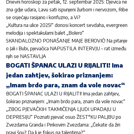
Dnevni horoskop za petak, 12. septembar 2025: Djevica ne
zna gdje udara, Lavu sati ispunjeni žurbom i nervozom, Ribe
se osjećaju rasijano i konfuzno, a Vi?
„Kultura na ulice 2025!“ donosi koncert sevdaha, evergreen
melodija i spektakularni balet „Bolero“
SKANDALOZNO PONAŠANJE MAJE BEROVIĆ! Na pitanje
o Jali i Bubi, pjevačica NAPUSTILA INTERVJU – rat između
njih se NASTAVLJA
BOGATI ŠPANAC ULAZI U RIJALITI! Ima
jedan zahtjev, šokirao priznanjem:
„Imam brdo para, znam da vole novac“
BOGATI ŠPANAC ULAZI U RIJALITI! Ima jedan zahtjev,
šokirao priznanjem: „Imam brdo para, znam da vole novac“
„ZBOG PJEVAČKIH TAKMIČENJA LJUDI UPADAJU U
DEPRESIJU“ Poznati pjevač osuo ŽEST*KU PALJBU po
Zvezdama Granda i Pinkovim Zvezdama: „Čekate da žiri
pravi šou? Da li je fokus na talentima?“