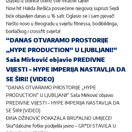
izlasku iz bolnice otkrio sve mračne tajne!
Novi hit Halida Bešlića posvećene njegovoj supruzi Sejdi
biće objavljen danas u 16 sati: Oglasio se i sam pjevač!
Nešto novo u Beogradu u svijetu fitnessa, bodibildinga,
borilačkog i crossfit svijeta!
“DANAS OTVARAMO PROSTORIJE
„HYPE PRODUCTION“ U LJUBLJANI!“
Saša Mirković objavio PREDIVNE
VIJESTI – HYPE IMPERIJA NASTAVLJA DA
SE ŠIRI! (VIDEO)
“DANAS OTVARAMO PROSTORIJE „HYPE
PRODUCTION“ U LJUBLJANI!“ Saša Mirković objavio
PREDIVNE VIJESTI – HYPE IMPERIJA NASTAVLJA DA
SE ŠIRI! (VIDEO)
ĐINA DŽINOVIĆ POKAZALA BRU*ALNO UMIJEĆE!
Ska*dalozne fotke podijelila javno – GR*DI STAVILA U