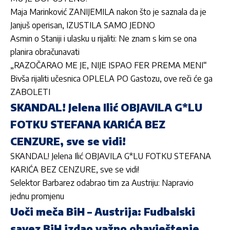
Maja Marinković ZANIJEMILA nakon što je saznala da je
Janjuš operisan, IZUSTILA SAMO JEDNO
Asmin o Staniji i ulasku u rijaliti: Ne znam s kim se ona
planira obračunavati
„RAZOČARAO ME JE, NIJE ISPAO FER PREMA MENI“
Bivša rijaliti učesnica OPLELA PO Gastozu, ove reči će ga
ZABOLETI
SKANDAL! Jelena Ilić OBJAVILA G*LU
FOTKU STEFANA KARIĆA BEZ
CENZURE, sve se vidi!
SKANDAL! Jelena Ilić OBJAVILA G*LU FOTKU STEFANA
KARIĆA BEZ CENZURE, sve se vidi!
Selektor Barbarez odabrao tim za Austriju: Napravio
jednu promjenu
Uoči meča BiH – Austrija: Fudbalski
savez BiH izdao važno obavještenje