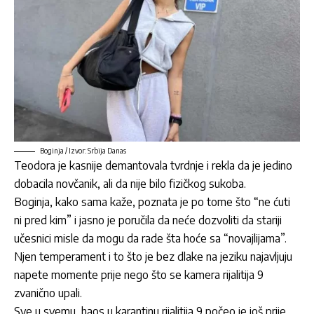
Boginja / Izvor: Srbija Danas
Teodora je kasnije demantovala tvrdnje i rekla da je jedino
dobacila novčanik, ali da nije bilo fizičkog sukoba.
Boginja, kako sama kaže, poznata je po tome što “ne ćuti
ni pred kim” i jasno je poručila da neće dozvoliti da stariji
učesnici misle da mogu da rade šta hoće sa “novajlijama”.
Njen temperament i to što je bez dlake na jeziku najavljuju
napete momente prije nego što se kamera rijalitija 9
zvanično upali.
Sve u svemu, haos u karantinu rijalitija 9 počeo je još prije