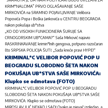
KRIM*NALCIMA” PRVO OGLAŠAVANJE SAŠE
MIRKOVIĆA na SRAMNO POJAVLJ
IVANJE Velibora
Popovića Popa i Boška Jankovića u CENTRU BEOGRADA
nakon pokušaja ub*stva
„KO OD VISOKIH FUNKCIONERA ŠURUJE SA
CRNOGORSKIM UB*CAMA?“ Saša Mirković najavio
RASKRINKAVANJE krimin*lnih gengova, potpuno razočaran
što SRPSKA POLICIJA ŠUTI: „Sada kreće pravi HYPE!“
KRIMINAL*C VELIBOR POPOVIĆ POP U
BEOGRADU SLOBODNO ŠETA NAKON
POKUŠAJA UB*STVA SAŠE MIRKOVIĆA:
Klupko se odmotava (FOTO)
KRIMINAL*C VELIBOR POPOVIĆ POP U BEOGRADU
SLOBODNO ŠETA NAKON POKUŠAJA UB*STVA SAŠE
MIRKOVIĆA: Klupko se odmotava (FOTO)
MIROSLAV ILIĆ NEKAD I SAD! Ovako je pjevač izgledao, a