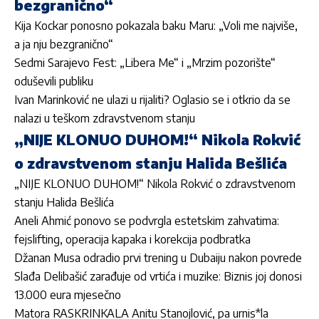
bezgranično“
Kija Kockar ponosno pokazala baku Maru: „Voli me najviše,
a ja nju bezgranično“
Sedmi Sarajevo Fest: „Libera Me“ i „Mrzim pozorište“
oduševili publiku
Ivan Marinković ne ulazi u rijaliti? Oglasio se i otkrio da se
nalazi u teškom zdravstvenom stanju
„NIJE KLONUO DUHOM!“ Nikola Rokvić
o zdravstvenom stanju Halida Bešlića
„NIJE KLONUO DUHOM!“ Nikola Rokvić o zdravstvenom
stanju Halida Bešlića
Aneli Ahmić ponovo se podvrgla estetskim zahvatima:
fejslifting, operacija kapaka i korekcija podbratka
Džanan Musa odradio prvi trening u Dubaiju nakon povrede
Slađa Delibašić zarađuje od vrtića i muzike: Biznis joj donosi
13.000 eura mjesečno
Matora RASKRINKALA Anitu Stanojlović, pa urnis*la