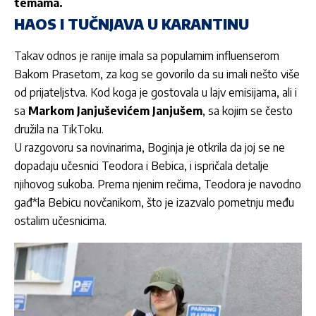
temama.
HAOS I TUČNJAVA U KARANTINU
Takav odnos je ranije imala sa popularnim influenserom
Bakom Prasetom
, za kog se govorilo da su imali nešto više
od prijateljstva. Kod koga je gostovala u lajv emisijama, ali i
sa
Markom Janjuševićem Janjušem
, sa kojim se često
družila na TikToku.
U razgovoru sa novinarima, Boginja je otkrila da joj se ne
dopadaju učesnici Teodora i Bebica, i ispričala detalje
njihovog sukoba. Prema njenim rečima, Teodora je navodno
gađ*la Bebicu novčanikom, što je izazvalo pometnju među
ostalim učesnicima.