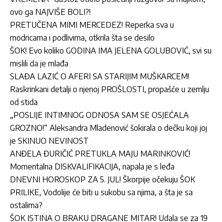
ovo ga NAJVIŠE BOLI?!
PRETUČENA MIMI MERCEDEZ! Reperka sva u
modricama i podlivima, otkrila šta se desilo
ŠOK! Evo koliko GODINA IMA JELENA GOLUBOVIĆ, svi su
mislili da je mlađa
SLAĐA LAZIĆ O AFERI SA STARIJIM MUŠKARCEM!
Raskrinkani detalji o njenoj PROŠLOSTI, propašće u zemlju
od stida
„POSLIJE INTIMNOG ODNOSA SAM SE OSJEĆALA
GROZNO!“ Aleksandra Mladenović šokirala o dečku koji joj
je SKINUO NEVINOST
ANĐELA ĐURIČIĆ PRETUKLA MAJU MARINKOVIĆ!
Momentalna DISKVALIFIKACIJA, napala je s leđa
DNEVNI HOROSKOP ZA 5. JUL! Škorpije očekuju ŠOK
PRILIKE, Vodolije će biti u sukobu sa njima, a šta je sa
ostalima?
ŠOK ISTINA O BRAKU DRAGANE MITAR! Udala se za 19