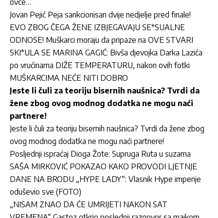
ovce…”
Jovan Pejić Peja sankcionisan dvije nedjelje pred finale!
EVO ZBOG ČEGA ŽENE IZBJEGAVAJU SE*SUALNE
ODNOSE! Muškarci moraju da pripaze na OVE STVARI
SKI*ULA SE MARINA GAGIĆ: Bivša djevojka Darka Lazića
po vrućinama DIŽE TEMPERATURU, nakon ovih fotki
MUŠKARCIMA NEĆE NITI DOBRO
Jeste li čuli za teoriju bisernih naušnica? Tvrdi da
žene zbog ovog modnog dodatka ne mogu naći
partnere!
Jeste li čuli za teoriju bisernih naušnica? Tvrdi da žene zbog
ovog modnog dodatka ne mogu naći partnere!
Posljednji ispraćaj Dioga Žote: Supruga Ruta u suzama
SAŠA MIRKOVIĆ POKAZAO KAKO PROVODI LJETNJE
DANE NA BRODU „HYPE LADY“: Vlasnik Hype imperije
oduševio sve (FOTO)
„NISAM ZNAO DA ĆE UMRIJETI NAKON SAT
VREMENA“ Gastoz otkrio poslednji razgovor sa majkom,