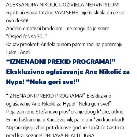
ALEKSANDRA NIKOLIĆ DOŽIVJELA NERVNI SLOM!
Rijaliti učesnica totalno VAN SEBE, nije ni slutila da će se
ovo desiti!
Anđelin emotivni brodolom – ne mogu da je smire:
“Osijedićeš sa 30…”
Kakav preokret! Anđela punom parom radi na pomirenju
Luke i Aneli
“IZNENADNI PREKID PROGRAMA!”
Ekskluzivno oglašavanje Ane Nikolić za
Hype! “Neka gori sve!”
“IZNENADNI PREKID PROGRAMA!” Ekskluzivno
oglašavanje Ane Nikolić za Hype! “Neka gori sve!”
Peja zamjerio Stefanovo prov*ciranje zbog k*cke, otkrio
Enino baškarenje u Karićevoj vili, pa je pon*zio kao nikad!
Najzanimljiviji izbor potrčka ove godine: Uništiće Gastoza
pred kraj sezone! PRLJAVA RIJALITI IGRA