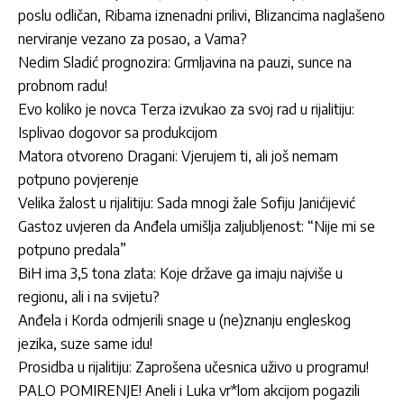
poslu odličan, Ribama iznenadni prilivi, Blizancima naglašeno
nerviranje vezano za posao, a Vama?
Nedim Sladić prognozira: Grmljavina na pauzi, sunce na
probnom radu!
Evo koliko je novca Terza izvukao za svoj rad u rijalitiju:
Isplivao dogovor sa produkcijom
Matora otvoreno Dragani: Vjerujem ti, ali još nemam
potpuno povjerenje
Velika žalost u rijalitiju: Sada mnogi žale Sofiju Janićijević
Gastoz uvjeren da Anđela umišlja zaljubljenost: “Nije mi se
potpuno predala”
BiH ima 3,5 tona zlata: Koje države ga imaju najviše u
regionu, ali i na svijetu?
Anđela i Korda odmjerili snage u (ne)znanju engleskog
jezika, suze same idu!
Prosidba u rijalitiju: Zaprošena učesnica uživo u programu!
PALO POMIRENJE! Aneli i Luka vr*lom akcijom pogazili