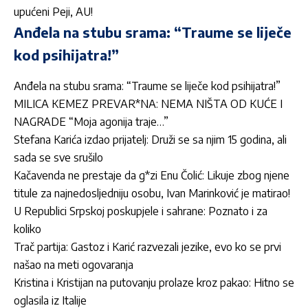
upućeni Peji, AU!
Anđela na stubu srama: “Traume se liječe
kod psihijatra!”
Anđela na stubu srama: “Traume se liječe kod psihijatra!”
MILICA KEMEZ PREVAR*NA: NEMA NIŠTA OD KUĆE I
NAGRADE “Moja agonija traje…”
Stefana Karića izdao prijatelj: Druži se sa njim 15 godina, ali
sada se sve srušilo
Kačavenda ne prestaje da g*zi Enu Čolić: Likuje zbog njene
titule za najnedosljedniju osobu, Ivan Marinković je matirao!
U Republici Srpskoj poskupjele i sahrane: Poznato i za
koliko
Trač partija: Gastoz i Karić razvezali jezike, evo ko se prvi
našao na meti ogovaranja
Kristina i Kristijan na putovanju prolaze kroz pakao: Hitno se
oglasila iz Italije