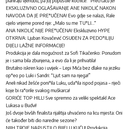
planiraju vjeridbu, pa joj popustile kočnice: “Precrtaću je!”
EKSKLUZIVNO OGLAŠAVANJE ANE NIKOLIĆ NAKON
NAVODA DA JE PRE*UČENA! Evo gdje se nalazi, Rale
cijelo vrijeme pored nje: „Malo su me TU*LI…“
ANA NIKOLIĆ NIJE PRE*UČENA! Ekskluzivno HYPE
OTKRIVA: Ljuban Kovačević OSUĐEN ZA PEDO*ILIJU
DIJELI LAŽNE INFORMACIJE!
Produkcija je dala mogućnost za Sofi Tikačenko: Ponudom
je i sama bila zbunjena, a evo da li je prihvatila!
Brutalno iskren kao i uvijek – Lepi Mića bez dlake na jeziku
op*eo po Luki i Sandri: “Ljut sam na njega!”
Aneli nikad žešće poni*ila Luku, uda*ila ispod pojasa – riječi
koje bi ra*orile svakog muškarca!
GORIĆE TOP HILL! Sve spremno za veliki spektakl Ace
Lukasa u Budvi!
Još dvoje bivših finalista rijalitija uhvaćeno na licu mjesta: Oni
će također biti dio naredne sezone?
NJIH TROJE NAPUSTILO BIJELU KUĆU! Produkcija