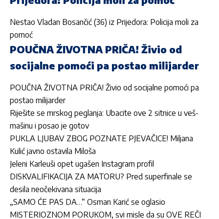
Nestao Vladan Bosančić (36) iz Prijedora: Policija moli za
pomoć
POUČNA ŽIVOTNA PRIČA! Živio od
socijalne pomoći pa postao milijarder
POUČNA ŽIVOTNA PRIČA! Živio od socijalne pomoći pa
postao milijarder
Riješite se mrskog peglanja: Ubacite ove 2 sitnice u veš-
mašinu i posao je gotov
PUKLA LJUBAV ZBOG POZNATE PJEVAČICE! Miljana
Kulić javno ostavila Miloša
Jeleni Karleuši opet ugašen Instagram profil
DISKVALIFIKACIJA ZA MATORU? Pred superfinale se
desila neočekivana situacija
„SAMO ĆE PAS DA…“ Osman Karić se oglasio
MISTERIOZNOM PORUKOM, svi misle da su OVE REČI