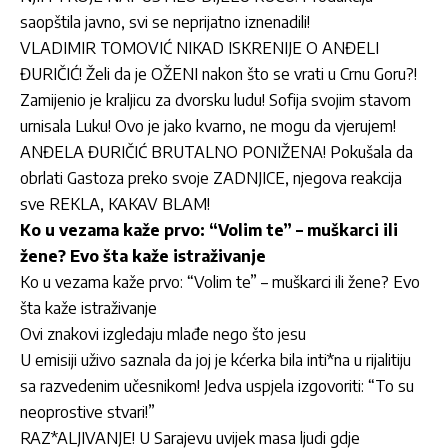
saopštila javno, svi se neprijatno iznenadili!
VLADIMIR TOMOVIĆ NIKAD ISKRENIJE O ANĐELI
ĐURIČIĆ! Želi da je OŽENI nakon što se vrati u Crnu Goru?!
Zamijenio je kraljicu za dvorsku ludu! Sofija svojim stavom
urnisala Luku! Ovo je jako kvarno, ne mogu da vjerujem!
ANĐELA ĐURIČIĆ BRUTALNO PONIŽENA! Pokušala da
obrlati Gastoza preko svoje ZADNJICE, njegova reakcija
sve REKLA, KAKAV BLAM!
Ko u vezama kaže prvo: “Volim te” – muškarci ili
žene? Evo šta kaže istraživanje
Ko u vezama kaže prvo: “Volim te” – muškarci ili žene? Evo
šta kaže istraživanje
Ovi znakovi izgledaju mlađe nego što jesu
U emisiji uživo saznala da joj je kćerka bila inti*na u rijalitiju
sa razvedenim učesnikom! Jedva uspjela izgovoriti: “To su
neoprostive stvari!”
RAZ*ALJIVANJE! U Sarajevu uvijek masa ljudi gdje