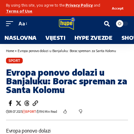
By using this site, you agree to the
Privacy Policy
and
Accept
Terms of Use
.
Aa
NASLOVNA
VIJESTI
HYPE ZVEZDE
SHO
Home
»
Evropa ponovo dolazi u Banjaluku: Borac spreman za Santa Kolomu
SPORT
Evropa ponovo dolazi u
Banjaluku: Borac spreman za
Santa Kolomu
09.07.2025
SPORT
196 Min Read
Evropa ponovo dolazi