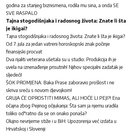
godina za starijeg biznismena, rodila mu sina, a onda SE
SVE RASPALO
Tajna stogodišnjaka i radosnog života: Znate li šta
je ikigai?
Tajna stogodišnjaka i radosnog života: Znate li šta je ikigai?
Od 7. jula za jedan vatreni horoskopski znak počinje
finansijski procvat
Dva rijaliti veterana ušetala su u studio: Produkcija ih je
uvela na iznenađenje prisutnih! Njihov specijalni zadatak je
sljedeći!
ŠOK PROMJENA: Baka Prase zaboravio prošlost i ne
skriva sreću s novom djevojkom!
GRUJA ĆE OPROSTITI MIMAS, ALI HOĆE LI PEJI?! Ena
očajna zbog Pejinog očijukanja: Šta sam ja njemu uradila
toliko od*ratno da se on onako ponaša?
Olujno nevrijeme stiže i u BiH: Upozorenja već izdata u
Hrvatskoj i Sloveniji