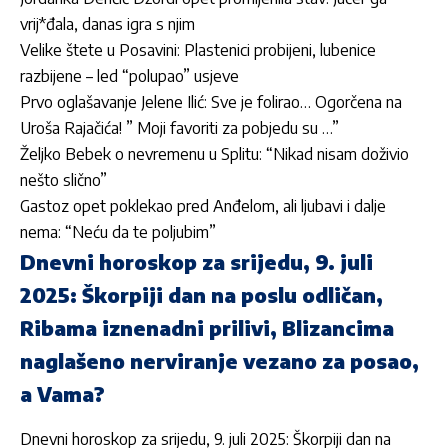
vrij*đala, danas igra s njim
Velike štete u Posavini: Plastenici probijeni, lubenice
razbijene – led “polupao” usjeve
Prvo oglašavanje Jelene Ilić: Sve je folirao… Ogorčena na
Uroša Rajačića! ” Moji favoriti za pobjedu su …”
Željko Bebek o nevremenu u Splitu: “Nikad nisam doživio
nešto slično”
Gastoz opet poklekao pred Anđelom, ali ljubavi i dalje
nema: “Neću da te poljubim”
Dnevni horoskop za srijedu, 9. juli
2025: Škorpiji dan na poslu odličan,
Ribama iznenadni prilivi, Blizancima
naglašeno nerviranje vezano za posao,
a Vama?
Dnevni horoskop za srijedu, 9. juli 2025: Škorpiji dan na