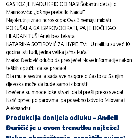
GASTOZ JE NAĐU KRIO OD NAS! Šokantni detalji o
Marinkoviću: „Još nije prebolIo Naidu!“
Najokrutniji znaci horoskopa: Ova 3 nemaju milosti
POKUŠALA GA ISPROVOCIRATI, PA JE DOČEKAO
HLADAN TUŠ! Aneli bez teksta!
KATARINA SOTIROVIĆ ZA HYPE TV: „U rijalitiju su već 10
godina isti ljudi, jedna velika ja*na kuća!“
Marko Đedović odučio da presiječe! Nove informacije nakon
teških optužbi da se prodao!
Bila mu je sestra, a sada sve najgore o Gastozu: Sa njim
djevojka može da bude samo iz koristi!
Izrečene su mnoge loše stvari, da bi prešli preko svega!
Karić op*eo po parovima, pa posebno izdvojio Milovana i
Aleksandru!
Produkcija donijela odluku – Anđeli
Đuričić je u ovom trenutku najteže!
Nakon obavještenja, saopštila svima!