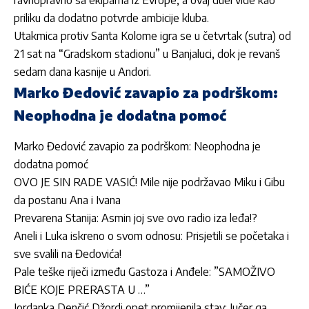
priliku da dodatno potvrde ambicije kluba.
Utakmica protiv Santa Kolome igra se u četvrtak (sutra) od
21 sat na “Gradskom stadionu” u Banjaluci, dok je revanš
sedam dana kasnije u Andori.
Marko Đedović zavapio za podrškom:
Neophodna je dodatna pomoć
Marko Đedović zavapio za podrškom: Neophodna je
dodatna pomoć
OVO JE SIN RADE VASIĆ! Mile nije podržavao Miku i Gibu
da postanu Ana i Ivana
Prevarena Stanija: Asmin joj sve ovo radio iza leđa!?
Aneli i Luka iskreno o svom odnosu: Prisjetili se početaka i
sve svalili na Đedovića!
Pale teške riječi između Gastoza i Anđele: ”SAMOŽIVO
BIĆE KOJE PRERASTA U …”
Jordan­ka Denčić Džordi opet promijenila stav: Jučer ga