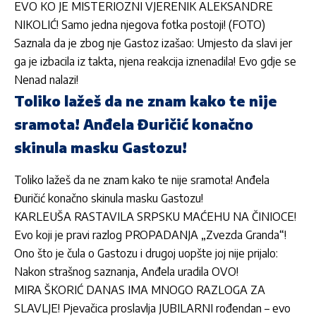
EVO KO JE MISTERIOZNI VJERENIK ALEKSANDRE
NIKOLIĆ! Samo jedna njegova fotka postoji! (FOTO)
Saznala da je zbog nje Gastoz izašao: Umjesto da slavi jer
ga je izbacila iz takta, njena reakcija iznenadila! Evo gdje se
Nenad nalazi!
Toliko lažeš da ne znam kako te nije
sramota! Anđela Đuričić konačno
skinula masku Gastozu!
Toliko lažeš da ne znam kako te nije sramota! Anđela
Đuričić konačno skinula masku Gastozu!
KARLEUŠA RASTAVILA SRPSKU MAĆEHU NA ČINIOCE!
Evo koji je pravi razlog PROPADANJA „Zvezda Granda“!
Ono što je čula o Gastozu i drugoj uopšte joj nije prijalo:
Nakon strašnog saznanja, Anđela uradila OVO!
MIRA ŠKORIĆ DANAS IMA MNOGO RAZLOGA ZA
SLAVLJE! Pjevačica proslavlja JUBILARNI rođendan – evo