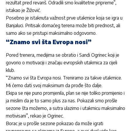
rezultat pred revanš. Odradili smo kvalitetne pripreme”,
istakao je Žižović.
Posebno je istaknuta važnost prve utakmice koja se igra u
Banjaluci. Pritisak domaćeg terena može biti prednost, ali
samo ako se pristupi maksimalno odgovorno.
“Znamo svi šta Evropa nosi”
Pored trenera, medijima se obratio i Sandi Ogrinec koji je
govorio o motivaciji i značaju evropskih utakmica za cijeli
klub.
“Znamo svi šta Evropa nosi. Treniramo za takve utakmice.
Mi ćemo dati svoj maksimum da prođe što dalje.
Ekipa se nije puno promjenila, plan se nije toliko promijenio i
ja mislim da je to samo plus za nas. Pokazali smo prošle
sezone šta možemo, a sutra ulazimo i utakmicu maksimalno
motivisani”, rekao je Ogrinec.
Borac je u prošle sezone pokazao da može igrati
ravnopravno sa ekipama iz Evrope, a ovaj duel vide kao