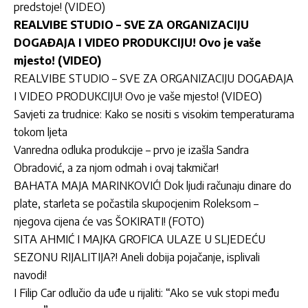
predstoje! (VIDEO)
REALVIBE STUDIO – SVE ZA ORGANIZACIJU
DOGAĐAJA I VIDEO PRODUKCIJU! Ovo je vaše
mjesto! (VIDEO)
REALVIBE STUDIO – SVE ZA ORGANIZACIJU DOGAĐAJA
I VIDEO PRODUKCIJU! Ovo je vaše mjesto! (VIDEO)
Savjeti za trudnice: Kako se nositi s visokim temperaturama
tokom ljeta
Vanredna odluka produkcije – prvo je izašla Sandra
Obradović, a za njom odmah i ovaj takmičar!
BAHATA MAJA MARINKOVIĆ! Dok ljudi računaju dinare do
plate, starleta se počastila skupocjenim Roleksom –
njegova cijena će vas ŠOKIRATI! (FOTO)
SITA AHMIĆ I MAJKA GROFICA ULAZE U SLJEDEĆU
SEZONU RIJALITIJA?! Aneli dobija pojačanje, isplivali
navodi!
I Filip Car odlučio da uđe u rijaliti: “Ako se vuk stopi među