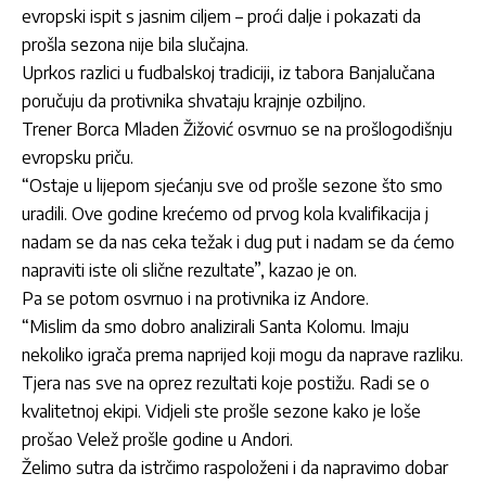
evropski ispit s jasnim ciljem – proći dalje i pokazati da
prošla sezona nije bila slučajna.
Uprkos razlici u fudbalskoj tradiciji, iz tabora Banjalučana
poručuju da protivnika shvataju krajnje ozbiljno.
Trener Borca Mladen Žižović osvrnuo se na prošlogodišnju
evropsku priču.
“Ostaje u lijepom sjećanju sve od prošle sezone što smo
uradili. Ove godine krećemo od prvog kola kvalifikacija j
nadam se da nas ceka težak i dug put i nadam se da ćemo
napraviti iste oli slične rezultate”, kazao je on.
Pa se potom osvrnuo i na protivnika iz Andore.
“Mislim da smo dobro analizirali Santa Kolomu. Imaju
nekoliko igrača prema naprijed koji mogu da naprave razliku.
Tjera nas sve na oprez rezultati koje postižu. Radi se o
kvalitetnoj ekipi. Vidjeli ste prošle sezone kako je loše
prošao Velež prošle godine u Andori.
Želimo sutra da istrčimo raspoloženi i da napravimo dobar