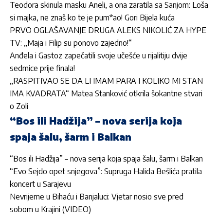
Teodora skinula masku Aneli, a ona zaratila sa Sanjom: Loša
si majka, ne znaš ko te je pum*ao! Gori Bijela kuća
PRVO OGLAŠAVANJE DRUGA ALEKS NIKOLIĆ ZA HYPE
TV: „Maja i Filip su ponovo zajedno!“
Anđela i Gastoz zapečatili svoje učešće u rijalitiju dvije
sedmice prije finala!
„RASPITIVAO SE DA LI IMAM PARA I KOLIKO MI STAN
IMA KVADRATA“ Matea Stanković otkrila šokantne stvari
o Zoli
“Bos ili Hadžija” – nova serija koja
spaja šalu, šarm i Balkan
“Bos ili Hadžija” – nova serija koja spaja šalu, šarm i Balkan
“Evo Sejdo opet snjegova”: Supruga Halida Bešlića pratila
koncert u Sarajevu
Nevrijeme u Bihaću i Banjaluci: Vjetar nosio sve pred
sobom u Krajini (VIDEO)