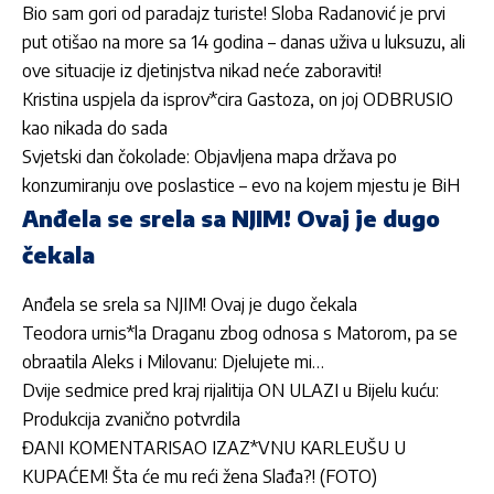
Bio sam gori od paradajz turiste! Sloba Radanović je prvi
put otišao na more sa 14 godina – danas uživa u luksuzu, ali
ove situacije iz djetinjstva nikad neće zaboraviti!
Kristina uspjela da isprov*cira Gastoza, on joj ODBRUSIO
kao nikada do sada
Svjetski dan čokolade: Objavljena mapa država po
konzumiranju ove poslastice – evo na kojem mjestu je BiH
Anđela se srela sa NJIM! Ovaj je dugo
čekala
Anđela se srela sa NJIM! Ovaj je dugo čekala
Teodora urnis*la Draganu zbog odnosa s Matorom, pa se
obraatila Aleks i Milovanu: Djelujete mi…
Dvije sedmice pred kraj rijalitija ON ULAZI u Bijelu kuću:
Produkcija zvanično potvrdila
ĐANI KOMENTARISAO IZAZ*VNU KARLEUŠU U
KUPAĆEM! Šta će mu reći žena Slađa?! (FOTO)