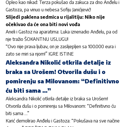
Opleo kao nikad: Terza pokušao da zakuca za dno Anđelu i
Gastoza, pa vinuo u nebesa Sofiju Janićijević!
Slijedi paklena sedmica u rijalitiju: Niko nije
očekivao da će ona biti novi vođa
Aneli i Gastoz na aparatima: Luka iznenadio Anđelu, pa od
nje tražio ŠOKANTNU USLUGU!
“Ovo nije prava ljubav, on je zaslijepljen sa 100.000 eura i
zato se miri sa njom!” IGRE ISTINE
Aleksandra Nikolić otkrila detalje iz
braka sa Urošem! Otvorila dušu i o
pomirenju sa Milovanom: “Definitivno
ću biti sama …”
Aleksandra Nikolić otkrila detalje iz braka sa Urošem!
Otvorila dušu i o pomirenju sa Milovanom: “Definitivno ću
biti sama …”
Karić demolirao Anđelu i Gastoza: “Pokušava na sve načine