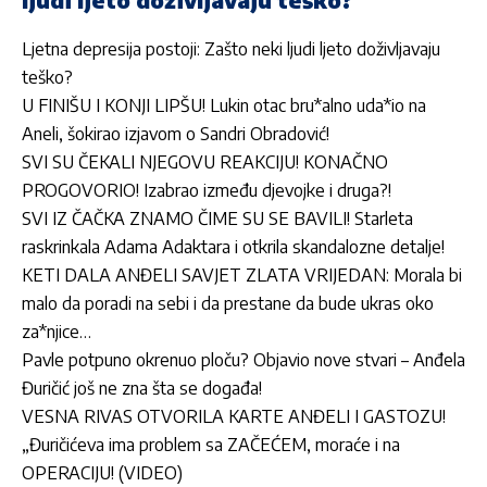
Ljetna depresija postoji: Zašto neki ljudi ljeto doživljavaju
teško?
U FINIŠU I KONJI LIPŠU! Lukin otac bru*alno uda*io na
Aneli, šokirao izjavom o Sandri Obradović!
SVI SU ČEKALI NJEGOVU REAKCIJU! KONAČNO
PROGOVORIO! Izabrao između djevojke i druga?!
SVI IZ ČAČKA ZNAMO ČIME SU SE BAVILI! Starleta
raskrinkala Adama Adaktara i otkrila skandalozne detalje!
KETI DALA ANĐELI SAVJET ZLATA VRIJEDAN: Morala bi
malo da poradi na sebi i da prestane da bude ukras oko
za*njice…
Pavle potpuno okrenuo ploču? Objavio nove stvari – Anđela
Đuričić još ne zna šta se događa!
VESNA RIVAS OTVORILA KARTE ANĐELI I GASTOZU!
„Đuričićeva ima problem sa ZAČEĆEM, moraće i na
OPERACIJU! (VIDEO)