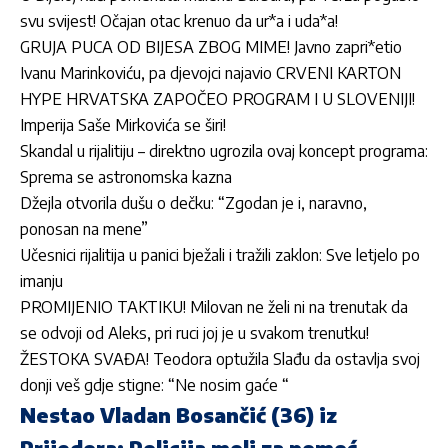
svu svijest! Očajan otac krenuo da ur*a i uda*a!
GRUJA PUCA OD BIJESA ZBOG MIME! Javno zapri*etio
Ivanu Marinkoviću, pa djevojci najavio CRVENI KARTON
HYPE HRVATSKA ZAPOČEO PROGRAM I U SLOVENIJI!
Imperija Saše Mirkovića se širi!
Skandal u rijalitiju – direktno ugrozila ovaj koncept programa:
Sprema se astronomska kazna
Džejla otvorila dušu o dečku: “Zgodan je i, naravno,
ponosan na mene”
Učesnici rijalitija u panici bježali i tražili zaklon: Sve letjelo po
imanju
PROMIJENIO TAKTIKU! Milovan ne želi ni na trenutak da
se odvoji od Aleks, pri ruci joj je u svakom trenutku!
ŽESTOKA SVAĐA! Teodora optužila Slađu da ostavlja svoj
donji veš gdje stigne: “Ne nosim gaće “
Nestao Vladan Bosančić (36) iz
Prijedora: Policija moli za pomoć