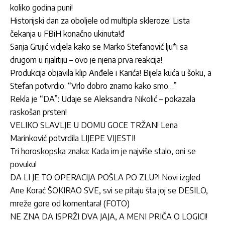
koliko godina puni!
Historijski dan za oboljele od multipla skleroze: Lista
čekanja u FBiH konačno ukinuta!đ
Sanja Grujić vidjela kako se Marko Stefanović lju*i sa
drugom u rijalitiju – ovo je njena prva reakcija!
Produkcija objavila klip Anđele i Karića! Bijela kuća u šoku, a
Stefan potvrdio: “Vrlo dobro znamo kako smo…”
Rekla je “DA”: Udaje se Aleksandra Nikolić – pokazala
raskošan prsten!
VELIKO SLAVLJE U DOMU GOCE TRŽAN! Lena
Marinković potvrdila LIJEPE VIJESTI!
Tri horoskopska znaka: Kada im je najviše stalo, oni se
povuku!
DA LI JE TO OPERACIJA POŠLA PO ZLU?! Novi izgled
Ane Korać ŠOKIRAO SVE, svi se pitaju šta joj se DESILO,
mreže gore od komentara! (FOTO)
NE ZNA DA ISPRŽI DVA JAJA, A MENI PRIČA O LOGICI!