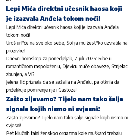
Lepi Mića direktni učesnik haosa koji
je izazvala Anđela tokom noći!
Lepi Mića direktni učesnik haosa koji je izazvala Anđela
tokom noći!
Uroš url*če na sve oko sebe, Sofija mu žest*ko uzvratila na
prozivke!
Dnevni horoskop za ponedjeljak, 7. juli 2025: Ribe u
romantičnom raspoloženju, Djevicu muče obaveze, Strijelac
zbunjen, a Vi?
Jelena Ilić priznala da se sažalila na Anđelu, pa otkrila da
priželjkuje pomirenje nje i Gastoza!
Zašto zijevamo? Tijelo nam tako šalje
signale kojih nismo ni svjesni!
Zašto zijevamo? Tijelo nam tako šalje signale kojih nismo ni
svjesni!
Pet ključnih tajni ženskog orgazma koje muškarci trebaju