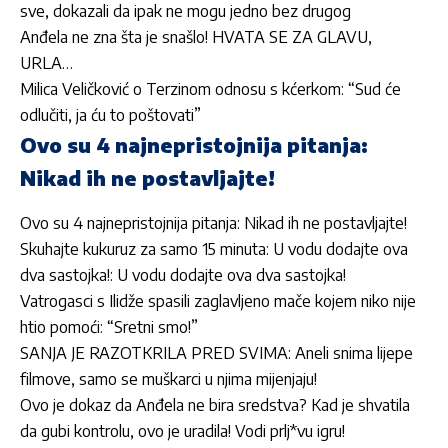
sve, dokazali da ipak ne mogu jedno bez drugog
Anđela ne zna šta je snašlo! HVATA SE ZA GLAVU,
URLA…
Milica Veličković o Terzinom odnosu s kćerkom: “Sud će
odlučiti, ja ću to poštovati”
Ovo su 4 najnepristojnija pitanja:
Nikad ih ne postavljajte!
Ovo su 4 najnepristojnija pitanja: Nikad ih ne postavljajte!
Skuhajte kukuruz za samo 15 minuta: U vodu dodajte ova
dva sastojka!: U vodu dodajte ova dva sastojka!
Vatrogasci s Ilidže spasili zaglavljeno mače kojem niko nije
htio pomoći: “Sretni smo!”
SANJA JE RAZOTKRILA PRED SVIMA: Aneli snima lijepe
filmove, samo se muškarci u njima mijenjaju!
Ovo je dokaz da Anđela ne bira sredstva? Kad je shvatila
da gubi kontrolu, ovo je uradila! Vodi prlj*vu igru!