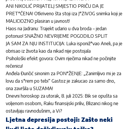
ANI NIKOLIĆ PRIJATELJ SMJESTIO PRIČU DA JE
PRET*ČENA! Otkriveno šta stoji iza J*ZIVOG snimka koji je
MALICIOZNO plasiran u javnost!
Haos na Jadranu: Trajekt udario u dva broda – jedan
potonuo! SNAŽNO NEVRIJEME POGODILO SPLIT
JA SAM ZA NJU INSTITUCIJA: Luka isponiž*vao Aneli, pa je
obrisao iz života kao da nikad nije postojala
Psihološki efekt govora: Ovim riječima nikad ne počinjite
rečenicu!
Anđela Đuričić sinonim za PON*ŽENJE: „Zanimljivo mi je za
lovu da s*rem po tebi“ Gastoz je zakucao za samo dno,
ona završila u SUZAMA!
Dnevni horoskop za utorak, 8. juli 2025: Bik se opušta sa
voljenom osobom, Raku finansijski priliv, Blizanci nikog ne
ostavljaju ravnodušnim, a Vi?
Ljetna depresija postoji: Zašto neki
ljudi ljeto doživljavaju teško?