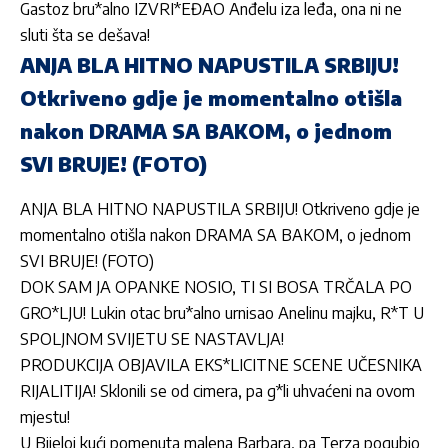
Gastoz bru*alno IZVRI*EĐAO Anđelu iza leđa, ona ni ne
sluti šta se dešava!
ANJA BLA HITNO NAPUSTILA SRBIJU!
Otkriveno gdje je momentalno otišla
nakon DRAMA SA BAKOM, o jednom
SVI BRUJE! (FOTO)
ANJA BLA HITNO NAPUSTILA SRBIJU! Otkriveno gdje je
momentalno otišla nakon DRAMA SA BAKOM, o jednom
SVI BRUJE! (FOTO)
DOK SAM JA OPANKE NOSIO, TI SI BOSA TRČALA PO
GRO*LJU! Lukin otac bru*alno urnisao Anelinu majku, R*T U
SPOLJNOM SVIJETU SE NASTAVLJA!
PRODUKCIJA OBJAVILA EKS*LICITNE SCENE UČESNIKA
RIJALITIJA! Sklonili se od cimera, pa g*li uhvaćeni na ovom
mjestu!
U Bijeloj kući pomenuta malena Barbara, pa Terza pogubio