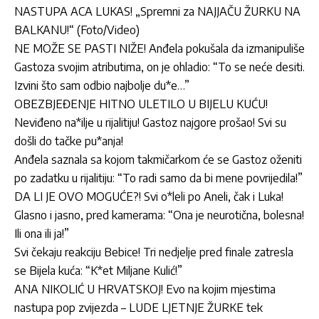
NASTUPA ACA LUKAS! „Spremni za NAJJAČU ŽURKU NA
BALKANU!“ (Foto/Video)
NE MOŽE SE PASTI NIŽE! Anđela pokušala da izmanipuliše
Gastoza svojim atributima, on je ohladio: “To se neće desiti.
Izvini što sam odbio najbolje du*e…”
OBEZBJEĐENJE HITNO ULETILO U BIJELU KUĆU!
Neviđeno na*ilje u rijalitiju! Gastoz najgore prošao! Svi su
došli do tačke pu*anja!
Anđela saznala sa kojom takmičarkom će se Gastoz oženiti
po zadatku u rijalitiju: “To radi samo da bi mene povrijedila!”
DA LI JE OVO MOGUĆE?! Svi o*leli po Aneli, čak i Luka!
Glasno i jasno, pred kamerama: “Ona je neurotična, bolesna!
Ili ona ili ja!”
Svi čekaju reakciju Bebice! Tri nedjelje pred finale zatresla
se Bijela kuća: “K*et Miljane Kulić!”
ANA NIKOLIĆ U HRVATSKOJ! Evo na kojim mjestima
nastupa pop zvijezda – LUDE LJETNJE ŽURKE tek