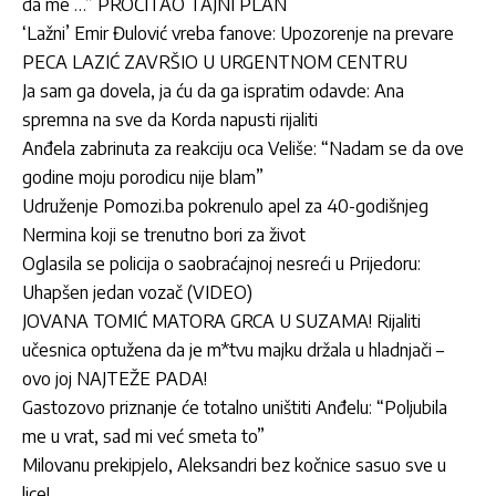
da me …” PROČITAO TAJNI PLAN
‘Lažni’ Emir Đulović vreba fanove: Upozorenje na prevare
PECA LAZIĆ ZAVRŠIO U URGENTNOM CENTRU
Ja sam ga dovela, ja ću da ga ispratim odavde: Ana
spremna na sve da Korda napusti rijaliti
Anđela zabrinuta za reakciju oca Veliše: “Nadam se da ove
godine moju porodicu nije blam”
Udruženje Pomozi.ba pokrenulo apel za 40-godišnjeg
Nermina koji se trenutno bori za život
Oglasila se policija o saobraćajnoj nesreći u Prijedoru:
Uhapšen jedan vozač (VIDEO)
JOVANA TOMIĆ MATORA GRCA U SUZAMA! Rijaliti
učesnica optužena da je m*tvu majku držala u hladnjači –
ovo joj NAJTEŽE PADA!
Gastozovo priznanje će totalno uništiti Anđelu: “Poljubila
me u vrat, sad mi već smeta to”
Milovanu prekipjelo, Aleksandri bez kočnice sasuo sve u
lice!