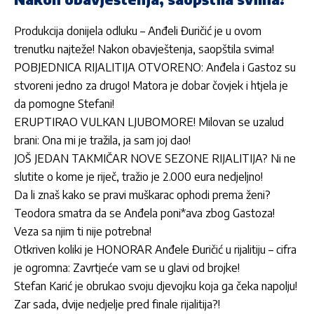
Produkcija donijela odluku – Anđeli Đuričić je u ovom
trenutku najteže! Nakon obavještenja, saopštila svima!
POBJEDNICA RIJALITIJA OTVORENO: Anđela i Gastoz su
stvoreni jedno za drugo! Matora je dobar čovjek i htjela je
da pomogne Stefani!
ERUPTIRAO VULKAN LJUBOMORE! Milovan se uzalud
brani: Ona mi je tražila, ja sam joj dao!
JOŠ JEDAN TAKMIČAR NOVE SEZONE RIJALITIJA? Ni ne
slutite o kome je riječ, tražio je 2.000 eura nedjeljno!
Da li znaš kako se pravi muškarac ophodi prema ženi?
Teodora smatra da se Anđela poni*ava zbog Gastoza!
Veza sa njim ti nije potrebna!
Otkriven koliki je HONORAR Anđele Đuričić u rijalitiju – cifra
je ogromna: Zavrtjeće vam se u glavi od brojke!
Stefan Karić je obrukao svoju djevojku koja ga čeka napolju!
Zar sada, dvije nedjelje pred finale rijalitija?!