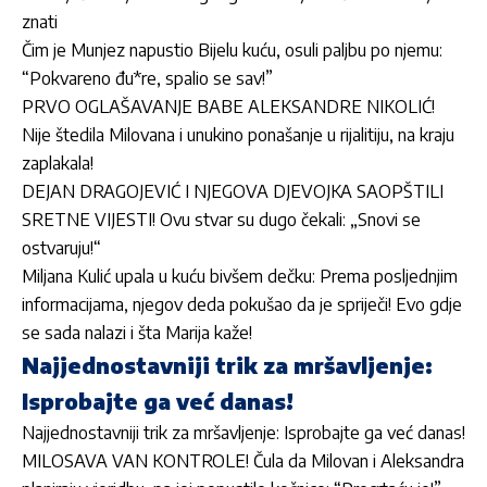
znati
Čim je Munjez napustio Bijelu kuću, osuli paljbu po njemu:
“Pokvareno đu*re, spalio se sav!”
PRVO OGLAŠAVANJE BABE ALEKSANDRE NIKOLIĆ!
Nije štedila Milovana i unukino ponašanje u rijalitiju, na kraju
zaplakala!
DEJAN DRAGOJEVIĆ I NJEGOVA DJEVOJKA SAOPŠTILI
SRETNE VIJESTI! Ovu stvar su dugo čekali: „Snovi se
ostvaruju!“
Miljana Kulić upala u kuću bivšem dečku: Prema posljednjim
informacijama, njegov deda pokušao da je spriječi! Evo gdje
se sada nalazi i šta Marija kaže!
Najjednostavniji trik za mršavljenje:
Isprobajte ga već danas!
Najjednostavniji trik za mršavljenje: Isprobajte ga već danas!
MILOSAVA VAN KONTROLE! Čula da Milovan i Aleksandra