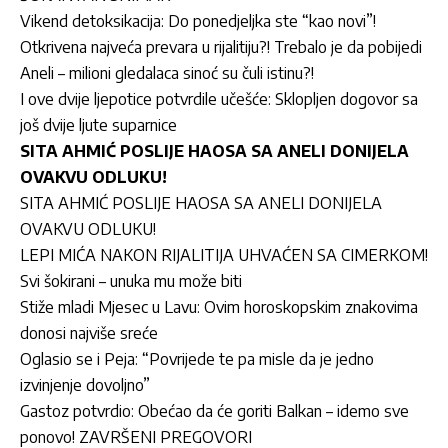
Vikend detoksikacija: Do ponedjeljka ste “kao novi”!
Otkrivena najveća prevara u rijalitiju?! Trebalo je da pobijedi
Aneli – milioni gledalaca sinoć su čuli istinu?!
I ove dvije ljepotice potvrdile učešće: Sklopljen dogovor sa
još dvije ljute suparnice
SITA AHMIĆ POSLIJE HAOSA SA ANELI DONIJELA
OVAKVU ODLUKU!
SITA AHMIĆ POSLIJE HAOSA SA ANELI DONIJELA
OVAKVU ODLUKU!
LEPI MIĆA NAKON RIJALITIJA UHVAĆEN SA CIMERKOM!
Svi šokirani – unuka mu može biti
Stiže mladi Mjesec u Lavu: Ovim horoskopskim znakovima
donosi najviše sreće
Oglasio se i Peja: “Povrijede te pa misle da je jedno
izvinjenje dovoljno”
Gastoz potvrdio: Obećao da će goriti Balkan – idemo sve
ponovo! ZAVRŠENI PREGOVORI