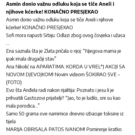
Asmin donio važnu odluku koja se tiče Aneli i
njihove kćerke! KONAČNO PRESJEKAO
Asmin donio važnu odluku koja se tiče Aneli i njihove
kćerke! KONAČNO PRESJEKAO
Sofi mora napusti Srbiju: Odlazi zbog ovog čovjeka i užasa
…
Ena saznala šta je Zlata pričala o njoj: “Njegova mama je
ipak imala drugačiji stav”
Ana Nikolić na APARATIMA: KORDA U VREL*J AKCIJI SA
NOVOM DJEVOJKOM! Novim videom ŠOKIRAO SVE –
(FOTO)
Evo šta Anđela radi nakon rijalitija: Poznato i jesu li je
prihvatili Gastozovi prijatelji? “Jao, to je ludilo, oni su kao
mala porodica…”
Samo 50 grama ove namirnice dnevno izbacuje toksine iz
tijela
MARIJA OBRISALA PATOS IVANOM! Pomirenje kratko