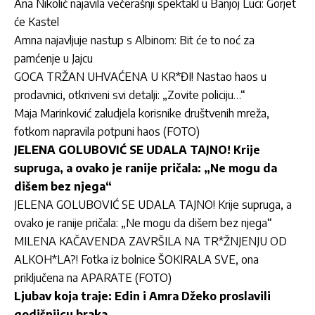
Ana Nikolić najavila večerašnji spektakl u Banjoj Luci: Gorjet
će Kastel
Amna najavljuje nastup s Albinom: Bit će to noć za
pamćenje u Jajcu
GOCA TRŽAN UHVAĆENA U KR*ĐI! Nastao haos u
prodavnici, otkriveni svi detalji: „Zovite policiju…“
Maja Marinković zaludjela korisnike društvenih mreža,
fotkom napravila potpuni haos (FOTO)
JELENA GOLUBOVIĆ SE UDALA TAJNO! Krije
supruga, a ovako je ranije pričala: „Ne mogu da
dišem bez njega“
JELENA GOLUBOVIĆ SE UDALA TAJNO! Krije supruga, a
ovako je ranije pričala: „Ne mogu da dišem bez njega“
MILENA KAČAVENDA ZAVRŠILA NA TR*ŽNJENJU OD
ALKOH*LA?! Fotka iz bolnice ŠOKIRALA SVE, ona
priključena na APARATE (FOTO)
Ljubav koja traje: Edin i Amra Džeko proslavili
godišnjicu braka