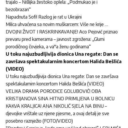
trajalo – Nišlijka žestoko oplela: „Podmukao je i
bezobrazan“
Napadnuta Sofi! Razlog je rat u Ukrajini
Milica uhvaćena sa novim muškarcem: Više ne krije …
DVOJNI ŽIVOT I RASKRINKAVANJE! Aco Pejović priznao
prevaru pred kamerama – javnost zgrožena: „Glumi
porodičnog čovjeka, a va*a ženu godinama“
U toku najuzbudljivija dionica Una regate: Dan se
završava spektakularnim koncertom Halida Bešlića
(VIDEO)
U toku najuzbudljivija dionica Una regate: Dan se završava
spektakularnim koncertom Halida Bešlića (VIDEO)
VELIKA DRAMA PORODICE GOLUBOVIĆ! OBA
KRISTIJANOVA SINA HITNO PRIMLJENA U BOLNICU
KAKVA KRALJICA! ANA NIKOLIĆ SJELA NA BINU –
djevojke vrištale uz njene pjesme, a ovaj detalj je sve
posebno raznježio (FOTO/VIDEO)