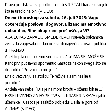
Prava predstava za publiku – gosti VRIŠTALI kada su vidjeli
šta je uradio na bini (VIDEO)
Dnevni horoskop za subotu, 26. juli 2025: Vagu
opterećuje poslovni dogovor, Blizancima emotivno
dobar dan, Ribe okupirane prošlošću, a Vi?
ACA LUKAS ZAPALIO SMEDEREVO! Najveća balkanska
zvijezda zapjevala i jedan od svojih najvećih hitova – publika
u TRANSU
Aneli kupila ono o čemu sirotinja mašta! IMA SE, MOŽE SE!
Karić prvi put javno spomenuo Gastoza nakon svega što se
dogodilo: “Provocirao me je …”
Ena o vezivanju za stolicu: “Preživjela sam nasilje u
porodici”
Anđela van sebe! “Bila je na mom brodu – oženio bih je …”
EKSKLUZIVNO ZA HYPE TV! Vendi RASKRINKAVA rijaliti
učesnike: „Gastoz je zaslužio pobjedu! Dalila je gora od
Anđele!“ (VIDEO)