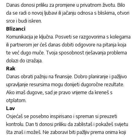
Danas donosi priliku za promjene u privatnom životu. Bilo
da se radi o novoj ljubavi ili jačanju odnosa s bliskima, otvori
srce i budi iskren.
Blizanci
Komunikacija je ključna. Posveti se razgovorima s kolegama
ili partnerom jer ćeš danas dobiti odgovore na pitanja koja
te već dugo muče. Tvoja sposobnost rješavanja problema
dolazi do izražaja.
Rak
Danas obrati pažnju na finansije. Dobro planiranje i pažljivo
upravljanje resursima mogu donijeti dugoročne rezultate.
Ako imaš dugove, sad je pravo vrijeme da kreneš s
otplatom.
Lav
Osjećaš se posebno inspirisano i spreman si preuzeti
kontrolu. Dan ti donosi priliku da zablistaš i pokažeš svijetu
šta znaš i možeš. Ne zaboravi biti pažljiv prema onima koji