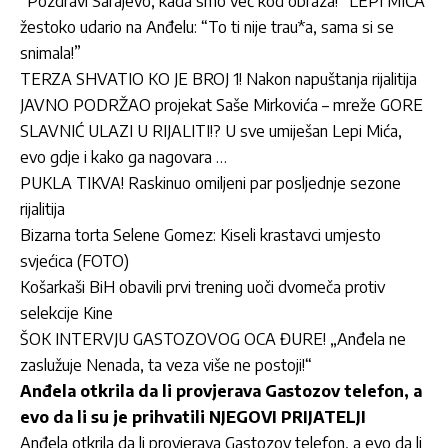
“Pozdravi Sarajevo, kada smo već kod obraza!” LEPI MIĆA
žestoko udario na Anđelu: “To ti nije trau*a, sama si se
snimala!”
TERZA SHVATIO KO JE BROJ 1! Nakon napuštanja rijalitija
JAVNO PODRŽAO projekat Saše Mirkovića – mreže GORE
SLAVNIĆ ULAZI U RIJALITI!? U sve umiješan Lepi Mića,
evo gdje i kako ga nagovara …
PUKLA TIKVA! Raskinuo omiljeni par posljednje sezone
rijalitija
Bizarna torta Selene Gomez: Kiseli krastavci umjesto
svjećica (FOTO)
Košarkaši BiH obavili prvi trening uoči dvomeča protiv
selekcije Kine
ŠOK INTERVJU GASTOZOVOG OCA ĐURE! „Anđela ne
zaslužuje Nenada, ta veza više ne postoji!“
Anđela otkrila da li provjerava Gastozov telefon, a
evo da li su je prihvatili NJEGOVI PRIJATELJI
Anđela otkrila da li provjerava Gastozov telefon, a evo da li