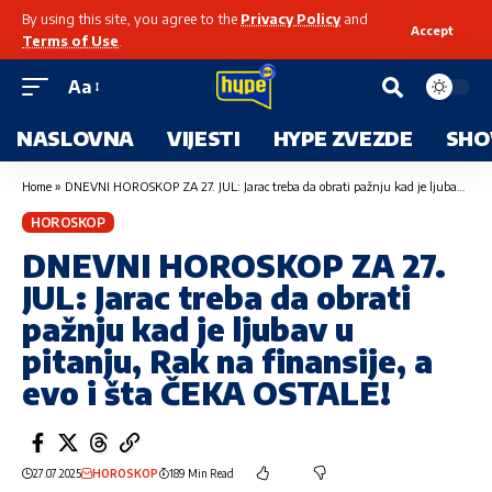
By using this site, you agree to the
Privacy Policy
and
Accept
Terms of Use
.
Aa
NASLOVNA
VIJESTI
HYPE ZVEZDE
SHO
Home
»
DNEVNI HOROSKOP ZA 27. JUL: Jarac treba da obrati pažnju kad je ljubav u pitanju, Rak na finansije, a evo i šta ČEKA OSTALE!
HOROSKOP
DNEVNI HOROSKOP ZA 27.
JUL: Jarac treba da obrati
pažnju kad je ljubav u
pitanju, Rak na finansije, a
evo i šta ČEKA OSTALE!
27.07.2025
HOROSKOP
189 Min Read