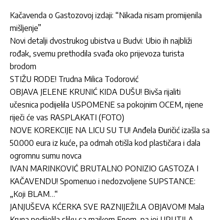
Kačavenda o Gastozovoj izdaji: “Nikada nisam promijenila
mišljenje”
Novi detalji dvostrukog ubistva u Budvi: Ubio ih najbliži
rođak, svemu prethodila svađa oko prijevoza turista
brodom
STIŽU RODE! Trudna Milica Todorović
OBJAVA JELENE KRUNIĆ KIDA DUŠU! Bivša rijaliti
učesnica podijelila USPOMENE sa pokojnim OCEM, njene
riječi će vas RASPLAKATI (FOTO)
NOVE KOREKCIJE NA LICU SU TU! Anđela Đuričić izašla sa
50.000 eura iz kuće, pa odmah otišla kod plastičara i dala
ogromnu sumu novca
IVAN MARINKOVIĆ BRUTALNO PONIZIO GASTOZA I
KAČAVENDU! Spomenuo i nedozvoljene SUPSTANCE:
„Koji BLAM…“
JANJUŠEVA KĆERKA SVE RAZNIJEŽILA OBJAVOM! Mala
Kruna podijelila sliku sa majkom Enom, pa joj UPUTILA