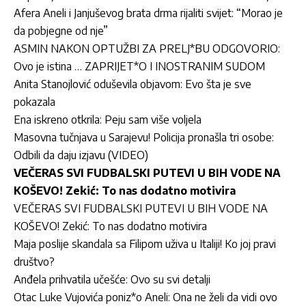
Afera Aneli i Janjuševog brata drma rijaliti svijet: “Morao je
da pobjegne od nje”
ASMIN NAKON OPTUŽBI ZA PRELJ*BU ODGOVORIO:
Ovo je istina … ZAPRIJET*O I INOSTRANIM SUDOM
Anita Stanojlović oduševila objavom: Evo šta je sve
pokazala
Ena iskreno otkrila: Peju sam više voljela
Masovna tučnjava u Sarajevu! Policija pronašla tri osobe:
Odbili da daju izjavu (VIDEO)
VEČERAS SVI FUDBALSKI PUTEVI U BIH VODE NA
KOŠEVO! Zekić: To nas dodatno motivira
VEČERAS SVI FUDBALSKI PUTEVI U BIH VODE NA
KOŠEVO! Zekić: To nas dodatno motivira
Maja poslije skandala sa Filipom uživa u Italiji! Ko joj pravi
društvo?
Anđela prihvatila učešće: Ovo su svi detalji
Otac Luke Vujovića poniz*o Aneli: Ona ne želi da vidi ovo