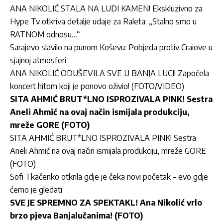
ANA NIKOLIĆ STALA NA LUDI KAMEN! Ekskluzivno za
Hype Tv otkriva detalje udaje za Raleta: „Stalno smo u
RATNOM odnosu…“
Sarajevo slavilo na punom Koševu: Pobjeda protiv Craiove u
sjajnoj atmosferi
ANA NIKOLIĆ ODUŠEVILA SVE U BANJA LUCI! Započela
koncert hitom koji je ponovo oživio! (FOTO/VIDEO)
SITA AHMIĆ BRUT*LNO ISPROZIVALA PINK! Sestra
Aneli Ahmić na ovaj način ismijala produkciju,
mreže GORE (FOTO)
SITA AHMIĆ BRUT*LNO ISPROZIVALA PINK! Sestra
Aneli Ahmić na ovaj način ismijala produkciju, mreže GORE
(FOTO)
Sofi Tkačenko otkrila gdje je čeka novi početak – evo gdje
ćemo je gledati
SVE JE SPREMNO ZA SPEKTAKL! Ana Nikolić vrlo
brzo pjeva Banjalučanima! (FOTO)