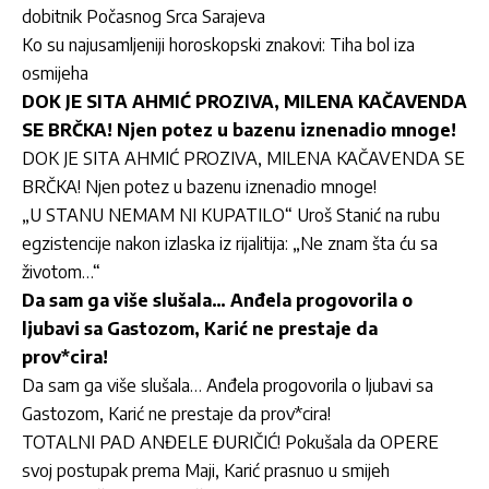
dobitnik Počasnog Srca Sarajeva
Ko su najusamljeniji horoskopski znakovi: Tiha bol iza
osmijeha
DOK JE SITA AHMIĆ PROZIVA, MILENA KAČAVENDA
SE BRČKA! Njen potez u bazenu iznenadio mnoge!
DOK JE SITA AHMIĆ PROZIVA, MILENA KAČAVENDA SE
BRČKA! Njen potez u bazenu iznenadio mnoge!
„U STANU NEMAM NI KUPATILO“ Uroš Stanić na rubu
egzistencije nakon izlaska iz rijalitija: „Ne znam šta ću sa
životom…“
Da sam ga više slušala… Anđela progovorila o
ljubavi sa Gastozom, Karić ne prestaje da
prov*cira!
Da sam ga više slušala… Anđela progovorila o ljubavi sa
Gastozom, Karić ne prestaje da prov*cira!
TOTALNI PAD ANĐELE ĐURIČIĆ! Pokušala da OPERE
svoj postupak prema Maji, Karić prasnuo u smijeh