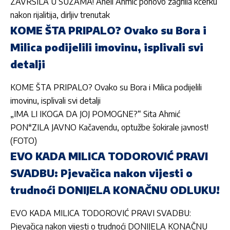
ZAVRŠILA U SUZAMA! Aneli Ahmić ponovo zagrlila kćerku
nakon rijalitija, dirljiv trenutak
KOME ŠTA PRIPALO? Ovako su Bora i
Milica podijelili imovinu, isplivali svi
detalji
KOME ŠTA PRIPALO? Ovako su Bora i Milica podijelili
imovinu, isplivali svi detalji
„IMA LI IKOGA DA JOJ POMOGNE?“ Sita Ahmić
PON*ZILA JAVNO Kačavendu, optužbe šokirale javnost!
(FOTO)
EVO KADA MILICA TODOROVIĆ PRAVI
SVADBU: Pjevačica nakon vijesti o
trudnoći DONIJELA KONAČNU ODLUKU!
EVO KADA MILICA TODOROVIĆ PRAVI SVADBU:
Pjevačica nakon vijesti o trudnoći DONIJELA KONAČNU