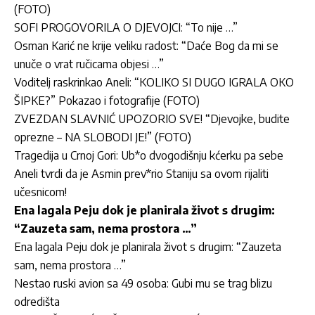
(FOTO)
SOFI PROGOVORILA O DJEVOJCI: “To nije …”
Osman Karić ne krije veliku radost: “Daće Bog da mi se
unuče o vrat ručicama objesi …”
Voditelj raskrinkao Aneli: “KOLIKO SI DUGO IGRALA OKO
ŠIPKE?” Pokazao i fotografije (FOTO)
ZVEZDAN SLAVNIĆ UPOZORIO SVE! “Djevojke, budite
oprezne – NA SLOBODI JE!” (FOTO)
Tragedija u Crnoj Gori: Ub*o dvogodišnju kćerku pa sebe
Aneli tvrdi da je Asmin prev*rio Staniju sa ovom rijaliti
učesnicom!
Ena lagala Peju dok je planirala život s drugim:
“Zauzeta sam, nema prostora …”
Ena lagala Peju dok je planirala život s drugim: “Zauzeta
sam, nema prostora …”
Nestao ruski avion sa 49 osoba: Gubi mu se trag blizu
odredišta