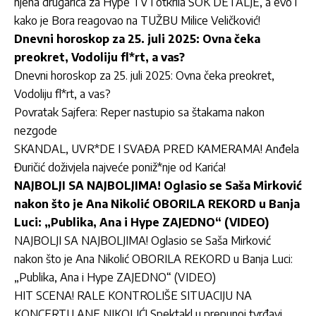
njena drugarica za Hype TV i otkrila ŠOK DETALJE, a evo i
kako je Bora reagovao na TUŽBU Milice Veličković!
Dnevni horoskop za 25. juli 2025: Ovna čeka
preokret, Vodoliju fl*rt, a vas?
Dnevni horoskop za 25. juli 2025: Ovna čeka preokret,
Vodoliju fl*rt, a vas?
Povratak Sajfera: Reper nastupio sa štakama nakon
nezgode
SKANDAL, UVR*DE I SVAĐA PRED KAMERAMA! Anđela
Đuričić doživjela najveće poniž*nje od Karića!
NAJBOLJI SA NAJBOLJIMA! Oglasio se Saša Mirković
nakon što je Ana Nikolić OBORILA REKORD u Banja
Luci: „Publika, Ana i Hype ZAJEDNO“ (VIDEO)
NAJBOLJI SA NAJBOLJIMA! Oglasio se Saša Mirković
nakon što je Ana Nikolić OBORILA REKORD u Banja Luci:
„Publika, Ana i Hype ZAJEDNO“ (VIDEO)
HIT SCENA! RALE KONTROLIŠE SITUACIJU NA
KONCERTU ANE NIKOLIĆ! Spektakl u prepunoj tvrđavi