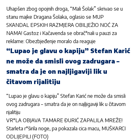
Uhapšen zbog opojnih droga, “Mali Šolak” skrivao se u
stanu majke Dragana Šolaka, oglasio se MUP
SKANDAL EPSKIH RAZMJERA OBILJEŽIO NOĆ ZA
NAMA! Gastoz i Kačavenda se obrač*nali u pauzi za
reklame: Obezbjeđenje moralo da reaguje
“Lupao je glavu o kapiju” Stefan Karić
ne može da smisli ovog zadrugara –
smatra da je on najljigaviji lik u
čitavom rijalitiju
“Lupao je glavu o kapiju” Stefan Karić ne može da smisli
ovog zadrugara – smatra da je on najljigaviji lik u čitavom
rijalitiju
VR*LA OBJAVA TAMARE ĐURIĆ ZAPALILA MREŽE!
Starleta r*širila noge, pa pokazala cica macu, MUŠKARCI
ODLIJEPILI (FOTO)