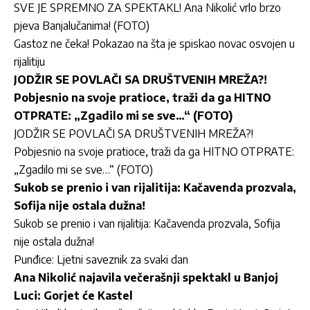
SVE JE SPREMNO ZA SPEKTAKL! Ana Nikolić vrlo brzo
pjeva Banjalučanima! (FOTO)
Gastoz ne čeka! Pokazao na šta je spiskao novac osvojen u
rijalitiju
JODŽIR SE POVLAČI SA DRUŠTVENIH MREŽA?!
Pobjesnio na svoje pratioce, traži da ga HITNO
OTPRATE: „Zgadilo mi se sve…“ (FOTO)
JODŽIR SE POVLAČI SA DRUŠTVENIH MREŽA?!
Pobjesnio na svoje pratioce, traži da ga HITNO OTPRATE:
„Zgadilo mi se sve…“ (FOTO)
Sukob se prenio i van rijalitija: Kačavenda prozvala,
Sofija nije ostala dužna!
Sukob se prenio i van rijalitija: Kačavenda prozvala, Sofija
nije ostala dužna!
Punđice: Ljetni saveznik za svaki dan
Ana Nikolić najavila večerašnji spektakl u Banjoj
Luci: Gorjet će Kastel