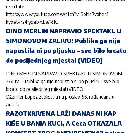
rezultate.
https://www.youtube.com/watch?v=3ehis7vaheM
hypetv.rs/hypebih.ba/R.K.
DINO MERLIN NAPRAVIO SPEKTAKL U
SIMONOVOM ZALIVU! Publika ga nije
napustila ni po pljusku – sve bilo krcato
do posljednjeg mjesta! (VIDEO)
DINO MERLIN NAPRAVIO SPEKTAKL U SIMONOVOM
ZALIVU! Publika ga nije napustila ni po pljusku – sve bilo
krcato do posljednjeg mjesta! (VIDEO
Dženifer Lopez zablistala na proslavi 56. rođendana u
Antaliji
RAZOTKRIVENA LAŽ! DANAS NI KAP
KIŠE U BANJA KUCI, A Ceca OTKAZALA
KONCERT ZBOG “NEVREMENA” nakon