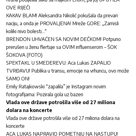
OVE RIJEČI
KAKAV BLAM! Aleksandra Nikolić pokušala da prevari
naciju, a onda je PROVALJENA! Mreže GORE: „Zamisli
koliki nivo bolesti…“
BRENDON UHVAĆEN SA NOVIM DEČKOM! Potpuno
prerušen u ženu flertuje sa OVIM influenserom – ŠOK
ŠOKOVA (FOTO)
SPEKTAKL U SMEDEREVU: Aca Lukas ZAPALIO
TVRĐAVU! Publika u transu, emocije na vrhuncu, ovo može
SAMO ON!
Emily Ratajkowski “zapalila” je Instagram novim
fotografijama: Pozirala gola uz bazen
Vlada ove države potrošila više od 27 miliona
dolara na koncerte
Vlada ove države potrošila više od 27 miliona dolara na
koncerte
ACA LUKAS NAPRAVIO POMETNJU NA NASTUPU!