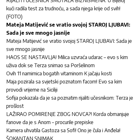
RIJALITI UČESNICA SMOTALA BIZNISMENA: U Bijeloj
kući radila test za trudnoću, a sada njega krije od svih!
(FOTO)
Mateja Matijević se vratio svojoj STAROJ LJUBAVI:
Sada je sve mnogo jasnije
Mateja Matijević se vratio svojoj STAROJ LJUBAVI: Sada je
sve mnogo jasnije
HAOS SE NASTAVLJA! Milica uzvraća udarac – evo s kim
uživa dok se Terza snimao sa Poršelinom
Ovih 11 namirnica bogatih vitaminom K jačaju kosti
Maja pozirala sa svjetski poznatom facom! Evo sa kim
provodi vrijeme na Siciliji
Sofija pokazala da je sa poznatim rijaliti učesnikom: Terza je
prošlost
LAŽIRAO POMIRENJE ZBOG NOVCA?! Korda obmanjuje
fanove da je s Anom – procurile prepiske
Kamera uhvatila Gastoza sa Sofi! Ono je čula i Anđela!
ŠOKANTAN SNIMAK