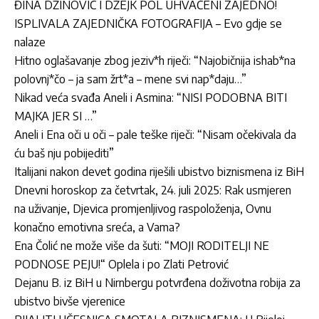
ĐINA DŽINOVIĆ I DŽEJK POL UHVAĆENI ZAJEDNO!
ISPLIVALA ZAJEDNIČKA FOTOGRAFIJA – Evo gdje se
nalaze
Hitno oglašavanje zbog jeziv*h riječi: “Najobičnija ishab*na
polovnj*čo – ja sam žrt*a – mene svi nap*daju…”
Nikad veća svađa Aneli i Asmina: “NISI PODOBNA BITI
MAJKA JER SI …”
Aneli i Ena oči u oči – pale teške riječi: “Nisam očekivala da
ću baš nju pobijediti”
Italijani nakon devet godina riješili ubistvo biznismena iz BiH
Dnevni horoskop za četvrtak, 24. juli 2025: Rak usmjeren
na uživanje, Djevica promjenljivog raspoloženja, Ovnu
konačno emotivna sreća, a Vama?
Ena Čolić ne može više da šuti: “MOJI RODITELJI NE
PODNOSE PEJU!“ Oplela i po Zlati Petrović
Dejanu B. iz BiH u Nirnbergu potvrđena doživotna robija za
ubistvo bivše vjerenice