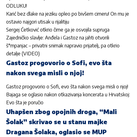
ODLUKU!
Karić bez dlake na jeziku opleo po bivšem cimeru! On mu je
ostavio najgori utisak u rijalitiju
Sergej Ćetković otkrio čime ga je osvojila supruga
Zajedničko slavlje: Anđela i Gastoz na jahti otvorili
š*mpanjac – privatni snimak napravio prijatelj, pa otkrio
detalje (VIDEO)
Gastoz progovorio o Sofi, evo šta
nakon svega misli o njoj!
Gastoz progovorio o Sofi, evo šta nakon svega misli o njoj!
Bajaga se oglasio nakon otkazivanja koncerata u Hrvatskoj:
Evo šta je poručio
Uhapšen zbog opojnih droga, “Mali
Šolak” skrivao se u stanu majke
Dragana Šolaka, oglasio se MUP