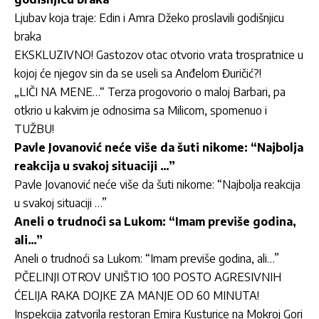
Ljubav koja traje: Edin i Amra Džeko proslavili godišnjicu
braka
EKSKLUZIVNO! Gastozov otac otvorio vrata trospratnice u
kojoj će njegov sin da se useli sa Anđelom Đuričić?!
„LIČI NA MENE…“ Terza progovorio o maloj Barbari, pa
otkrio u kakvim je odnosima sa Milicom, spomenuo i
TUŽBU!
Pavle Jovanović neće više da šuti nikome: “Najbolja
reakcija u svakoj situaciji …”
Pavle Jovanović neće više da šuti nikome: “Najbolja reakcija
u svakoj situaciji …”
Aneli o trudnoći sa Lukom: “Imam previše godina,
ali…”
Aneli o trudnoći sa Lukom: “Imam previše godina, ali…”
PČELINJI OTROV UNIŠTIO 100 POSTO AGRESIVNIH
ĆELIJA RAKA DOJKE ZA MANJE OD 60 MINUTA!
Inspekcija zatvorila restoran Emira Kusturice na Mokroj Gori