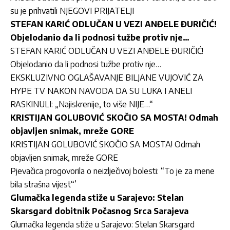
su je prihvatili NJEGOVI PRIJATELJI
STEFAN KARIĆ ODLUČAN U VEZI ANĐELE ĐURIČIĆ!
Objelodanio da li podnosi tužbe protiv nje…
STEFAN KARIĆ ODLUČAN U VEZI ANĐELE ĐURIČIĆ!
Objelodanio da li podnosi tužbe protiv nje…
EKSKLUZIVNO OGLAŠAVANJE BILJANE VUJOVIĆ ZA
HYPE TV NAKON NAVODA DA SU LUKA I ANELI
RASKINULI: „Najiskrenije, to više NIJE…“
KRISTIJAN GOLUBOVIĆ SKOČIO SA MOSTA! Odmah
objavljen snimak, mreže GORE
KRISTIJAN GOLUBOVIĆ SKOČIO SA MOSTA! Odmah
objavljen snimak, mreže GORE
Pjevačica progovorila o neizlječivoj bolesti: “To je za mene
bila strašna vijest“’
Glumačka legenda stiže u Sarajevo: Stelan
Skarsgard dobitnik Počasnog Srca Sarajeva
Glumačka legenda stiže u Sarajevo: Stelan Skarsgard