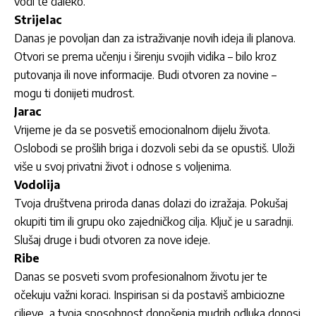
vodi te daleko.
Strijelac
Danas je povoljan dan za istraživanje novih ideja ili planova.
Otvori se prema učenju i širenju svojih vidika – bilo kroz
putovanja ili nove informacije. Budi otvoren za novine –
mogu ti donijeti mudrost.
Jarac
Vrijeme je da se posvetiš emocionalnom dijelu života.
Oslobodi se prošlih briga i dozvoli sebi da se opustiš. Uloži
više u svoj privatni život i odnose s voljenima.
Vodolija
Tvoja društvena priroda danas dolazi do izražaja. Pokušaj
okupiti tim ili grupu oko zajedničkog cilja. Ključ je u saradnji.
Slušaj druge i budi otvoren za nove ideje.
Ribe
Danas se posveti svom profesionalnom životu jer te
očekuju važni koraci. Inspirisan si da postaviš ambiciozne
ciljeve, a tvoja sposobnost donošenja mudrih odluka donosi