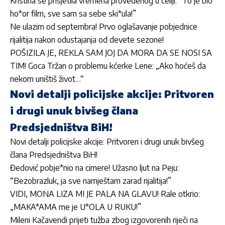
Kristina se prisjetila vremena provedenog u ćeliji: ”To je bio
ho*or film, sve sam sa sebe ski*ula!”
Ne ulazim od septembra! Prvo oglašavanje pobjednice
rijalitija nakon odustajanja od devete sezone!
POŠIZILA JE, REKLA SAM JOJ DA MORA DA SE NOSI SA
TIM! Goca Tržan o problemu kćerke Lene: „Ako hoćeš da
nekom uništiš život…“
Novi detalji policijske akcije: Pritvoren
i drugi unuk bivšeg člana
Predsjedništva BiH!
Novi detalji policijske akcije: Pritvoren i drugi unuk bivšeg
člana Predsjedništva BiH!
Đedović pobje*nio na cimere! Užasno ljut na Peju:
“Bezobrazluk, ja sve namještam zarad rijalitija!”
VIDI, MONA LIZA MI JE PALA NA GLAVU! Rale otkrio:
„MAKA*AMA me je U*OLA U RUKU!”
Mileni Kačavendi prijeti tužba zbog izgovorenih riječi na