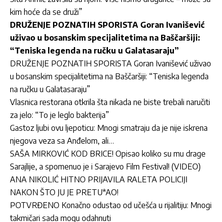
kim hoće da se druži”
DRUŽENJE POZNATIH SPORISTA Goran Ivanišević
uživao u bosanskim specijalitetima na Baščaršiji:
“Teniska legenda na ručku u Galatasaraju”
DRUŽENJE POZNATIH SPORISTA Goran Ivanišević uživao
u bosanskim specijalitetima na Baščaršiji: “Teniska legenda
na ručku u Galatasaraju”
Vlasnica restorana otkrila šta nikada ne biste trebali naručiti
za jelo: “To je leglo bakterija”
Gastoz ljubi ovu ljepoticu: Mnogi smatraju da je nije iskrena
njegova veza sa Anđelom, ali…
SAŠA MIRKOVIĆ KOD BRICE! Opisao koliko su mu drage
Sarajlije, a spomenuo je i Sarajevo Film Festival! (VIDEO)
ANA NIKOLIĆ HITNO PRIJAVILA RALETA POLICIJI
NAKON ŠTO JU JE PRETU*AO!
POTVRĐENO Konačno odustao od učešća u rijalitiju: Mnogi
takmičari sada mogu odahnuti