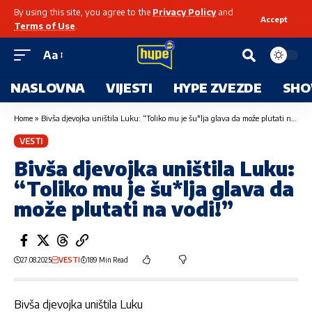
By using this site, you agree to the
Privacy Policy
and
Accept
Terms of Use
.
Aa
NASLOVNA
VIJESTI
HYPE ZVEZDE
SHO
Home
»
Bivša djevojka uništila Luku: “Toliko mu je šu*lja glava da može plutati na vodi!”
VESTI
Bivša djevojka uništila Luku:
“Toliko mu je šu*lja glava da
može plutati na vodi!”
27.08.2025
VESTI
189 Min Read
Bivša djevojka uništila Luku