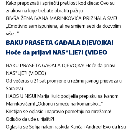
Kako prepoznati i spriječiti pretilost kod djece: Ovo su
znakovi na koje trebate obratiti pažnju
BIVŠA ŽENA IVANA MARINKOVIĆA PRIZNALA SVE!
„Emotivno sam ispunjena, ali ne smijem sebi da dozvolim
više…“
BAKU PRASETA GAĐALA DJEVOJKA!
Hoće da prijavi NAS*LJE?! (VIDEO
BAKU PRASETA GAĐALA DJEVOJKA! Hoće da prijavi
NAS*LJE?! (VIDEO)
Od večeras u 21 sat promjene u režimu javnog prijevoza u
Sarajevu
HAOS U NIŠU! Marija Kulić podijelila prepisku sa Ivanom
Marinkovićem! „Odronu i smeće narkomansko…“
Kristijan se oglasio i napravio pometnju na mrežama!
Odlučio da uđe u rijaliti?!
Oglasila se Sofija nakon raskida Karića i Andree! Evo da li su