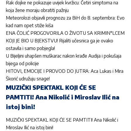
Rak dojke ne pokazuje uvijek kvržicu: Četiri simptoma na
koja žene moraju obratiti pažnju
Meteorolozi objavili prognozu za BiH do 8. septembra: Evo
kad nam opet stiže kiša
ENA ČOLIĆ PROGOVORILA O ŽIVOTU SA KRIMIN*LCEM
KOJI JE BIO U BJEKSTVU! Rijaliti učesnica ga je ovako
ostavila i samo pobjegla!
U Bijeljini uhapšen muškarac nakon krađe Audija i pokušaja
bijega od policije
HITOVI, EMOCIJE I PROVOD DO JUTRA: Aca Lukas i Mira
Škorić udružuju snage!
MUZIČKI SPEKTAKL KOJI ĆE SE
PAMTITI! Ana Nikolić i Miroslav Ilić na
istoj bini!
MUZIČKI SPEKTAKL KOJI ĆE SE PAMTITI! Ana Nikolić i
Miroslav Ilić na istoj bini!