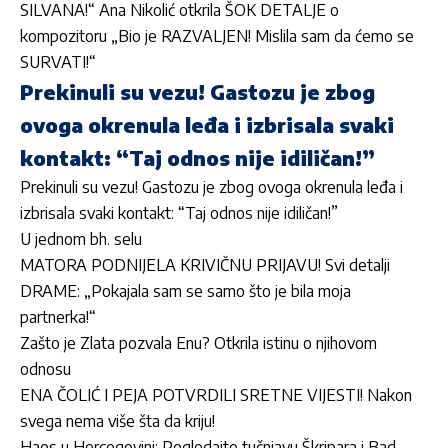
SILVANA!“ Ana Nikolić otkrila ŠOK DETALJE o
kompozitoru „Bio je RAZVALJEN! Mislila sam da ćemo se
SURVATI!“
Prekinuli su vezu! Gastozu je zbog
ovoga okrenula leđa i izbrisala svaki
kontakt: “Taj odnos nije idiličan!”
Prekinuli su vezu! Gastozu je zbog ovoga okrenula leđa i
izbrisala svaki kontakt: “Taj odnos nije idiličan!”
U jednom bh. selu
MATORA PODNIJELA KRIVIČNU PRIJAVU! Svi detalji
DRAME: „Pokajala sam se samo što je bila moja
partnerka!“
Zašto je Zlata pozvala Enu? Otkrila istinu o njihovom
odnosu
ENA ČOLIĆ I PEJA POTVRDILI SRETNE VIJESTI! Nakon
svega nema više šta da kriju!
Haos u Hercegovini: Pogledajte tučnjavu Škripara i Bad