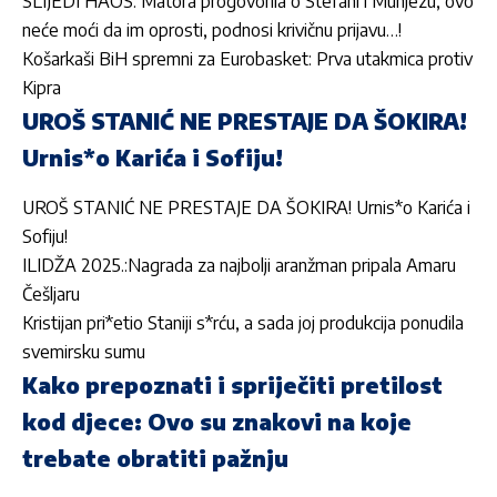
SLIJEDI HAOS: Matora progovorila o Stefani i Munjezu, ovo
neće moći da im oprosti, podnosi krivičnu prijavu…!
Košarkaši BiH spremni za Eurobasket: Prva utakmica protiv
Kipra
UROŠ STANIĆ NE PRESTAJE DA ŠOKIRA!
Urnis*o Karića i Sofiju!
UROŠ STANIĆ NE PRESTAJE DA ŠOKIRA! Urnis*o Karića i
Sofiju!
ILIDŽA 2025.:Nagrada za najbolji aranžman pripala Amaru
Češljaru
Kristijan pri*etio Staniji s*rću, a sada joj produkcija ponudila
svemirsku sumu
Kako prepoznati i spriječiti pretilost
kod djece: Ovo su znakovi na koje
trebate obratiti pažnju