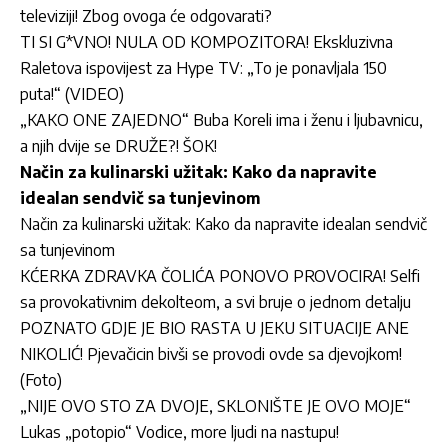
televiziji! Zbog ovoga će odgovarati?
TI SI G*VNO! NULA OD KOMPOZITORA! Ekskluzivna
Raletova ispovijest za Hype TV: „To je ponavljala 150
puta!“ (VIDEO)
„KAKO ONE ZAJEDNO“ Buba Koreli ima i ženu i ljubavnicu,
a njih dvije se DRUŽE?! ŠOK!
Način za kulinarski užitak: Kako da napravite
idealan sendvič sa tunjevinom
Način za kulinarski užitak: Kako da napravite idealan sendvič
sa tunjevinom
KĆERKA ZDRAVKA ČOLIĆA PONOVO PROVOCIRA! Selfi
sa provokativnim dekolteom, a svi bruje o jednom detalju
POZNATO GDJE JE BIO RASTA U JEKU SITUACIJE ANE
NIKOLIĆ! Pjevačicin bivši se provodi ovde sa djevojkom!
(Foto)
„NIJE OVO STO ZA DVOJE, SKLONIŠTE JE OVO MOJE“
Lukas „potopio“ Vodice, more ljudi na nastupu!