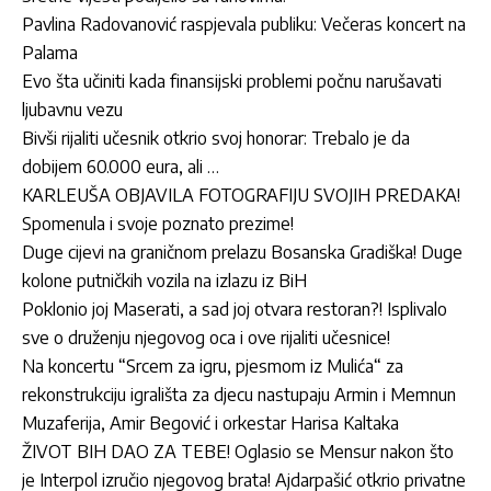
Pavlina Radovanović raspjevala publiku: Večeras koncert na
Palama
Evo šta učiniti kada finansijski problemi počnu narušavati
ljubavnu vezu
Bivši rijaliti učesnik otkrio svoj honorar: Trebalo je da
dobijem 60.000 eura, ali …
KARLEUŠA OBJAVILA FOTOGRAFIJU SVOJIH PREDAKA!
Spomenula i svoje poznato prezime!
Duge cijevi na graničnom prelazu Bosanska Gradiška! Duge
kolone putničkih vozila na izlazu iz BiH
Poklonio joj Maserati, a sad joj otvara restoran?! Isplivalo
sve o druženju njegovog oca i ove rijaliti učesnice!
Na koncertu “Srcem za igru, pjesmom iz Mulića“ za
rekonstrukciju igrališta za djecu nastupaju Armin i Memnun
Muzaferija, Amir Begović i orkestar Harisa Kaltaka
ŽIVOT BIH DAO ZA TEBE! Oglasio se Mensur nakon što
je Interpol izručio njegovog brata! Ajdarpašić otkrio privatne