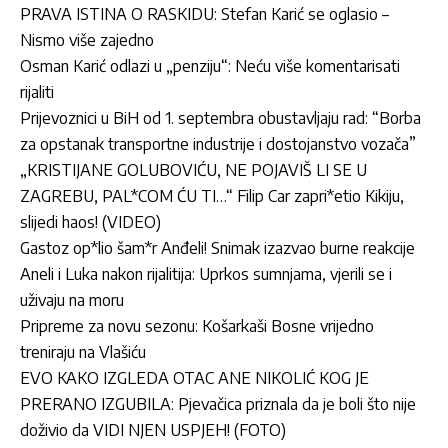
PRAVA ISTINA O RASKIDU: Stefan Karić se oglasio –
Nismo više zajedno
Osman Karić odlazi u „penziju“: Neću više komentarisati
rijaliti
Prijevoznici u BiH od 1. septembra obustavljaju rad: “Borba
za opstanak transportne industrije i dostojanstvo vozača”
„KRISTIJANE GOLUBOVIĆU, NE POJAVIŠ LI SE U
ZAGREBU, PAL*COM ĆU TI…“ Filip Car zapri*etio Kikiju,
slijedi haos! (VIDEO)
Gastoz op*lio šam*r Anđeli! Snimak izazvao burne reakcije
Aneli i Luka nakon rijalitija: Uprkos sumnjama, vjerili se i
uživaju na moru
Pripreme za novu sezonu: Košarkaši Bosne vrijedno
treniraju na Vlašiću
EVO KAKO IZGLEDA OTAC ANE NIKOLIĆ KOG JE
PRERANO IZGUBILA: Pjevačica priznala da je boli što nije
doživio da VIDI NJEN USPJEH! (FOTO)