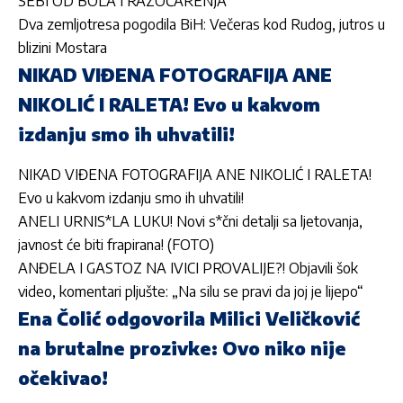
SEBI OD BOLA I RAZOČARENJA
Dva zemljotresa pogodila BiH: Večeras kod Rudog, jutros u
blizini Mostara
NIKAD VIĐENA FOTOGRAFIJA ANE
NIKOLIĆ I RALETA! Evo u kakvom
izdanju smo ih uhvatili!
NIKAD VIĐENA FOTOGRAFIJA ANE NIKOLIĆ I RALETA!
Evo u kakvom izdanju smo ih uhvatili!
ANELI URNIS*LA LUKU! Novi s*čni detalji sa ljetovanja,
javnost će biti frapirana! (FOTO)
ANĐELA I GASTOZ NA IVICI PROVALIJE?! Objavili šok
video, komentari pljušte: „Na silu se pravi da joj je lijepo“
Ena Čolić odgovorila Milici Veličković
na brutalne prozivke: Ovo niko nije
očekivao!