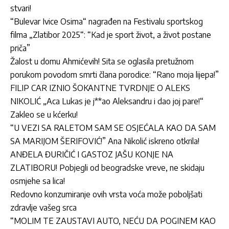
stvari!
“Bulevar Ivice Osima“ nagrađen na Festivalu sportskog
filma „Zlatibor 2025“: “Kad je sport život, a život postane
priča”
Žalost u domu Ahmićevih! Sita se oglasila pretužnom
porukom povodom smrti člana porodice: “Rano moja lijepa!”
FILIP CAR IZNIO ŠOKANTNE TVRDNJE O ALEKS
NIKOLIĆ „Aca Lukas je j**ao Aleksandru i dao joj pare!“
Zakleo se u kćerku!
“U VEZI SA RALETOM SAM SE OSJEĆALA KAO DA SAM
SA MARIJOM ŠERIFOVIĆ!” Ana Nikolić iskreno otkrila!
ANĐELA ĐURIČIĆ I GASTOZ JAŠU KONJE NA
ZLATIBORU! Pobjegli od beogradske vreve, ne skidaju
osmjehe sa lica!
Redovno konzumiranje ovih vrsta voća može poboljšati
zdravlje vašeg srca
“MOLIM TE ZAUSTAVI AUTO, NEĆU DA POGINEM KAO