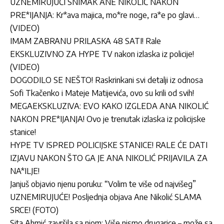
UZNEMIRUJUĆI SNIMAK ANE NIKOLIĆ NAKON
PRE*IJANJA: Kr*ava majica, mo*re noge, ra*e po glavi…
(VIDEO)
IMAM ZABRANU PRILASKA 48 SATI! Rale
EKSKLUZIVNO ZA HYPE TV nakon izlaska iz policije!
(VIDEO)
DOGODILO SE NEŠTO! Raskrinkani svi detalji iz odnosa
Sofi Tkačenko i Mateje Matijevića, ovo su krili od svih!
MEGAEKSKLUZIVA: EVO KAKO IZGLEDA ANA NIKOLIĆ
NAKON PRE*IJANJA! Ovo je trenutak izlaska iz policijske
stanice!
HYPE TV ISPRED POLICIJSKE STANICE! RALE ĆE DATI
IZJAVU NAKON ŠTO GA JE ANA NIKOLIĆ PRIJAVILA ZA
NA*ILJE!
Janjuš objavio njenu poruku: “Volim te više od najvišeg”
UZNEMIRUJUĆE! Posljednja objava Ane Nikolić SLAMA
SRCE! (FOTO)
Sita Ahmić završila sa njom: Više nismo drugarice – može sa