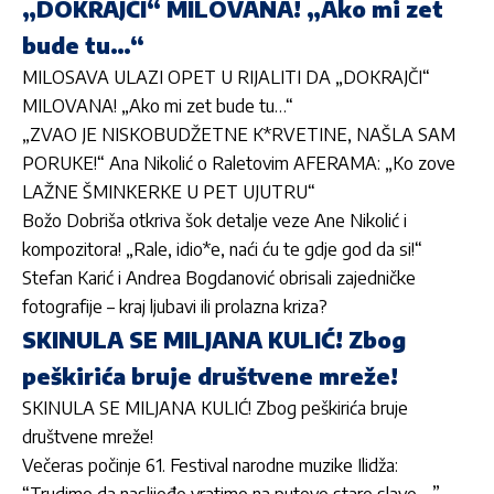
„DOKRAJČI“ MILOVANA! „Ako mi zet
bude tu…“
MILOSAVA ULAZI OPET U RIJALITI DA „DOKRAJČI“
MILOVANA! „Ako mi zet bude tu…“
„ZVAO JE NISKOBUDŽETNE K*RVETINE, NAŠLA SAM
PORUKE!“ Ana Nikolić o Raletovim AFERAMA: „Ko zove
LAŽNE ŠMINKERKE U PET UJUTRU“
Božo Dobriša otkriva šok detalje veze Ane Nikolić i
kompozitora! „Rale, idio*e, naći ću te gdje god da si!“
Stefan Karić i Andrea Bogdanović obrisali zajedničke
fotografije – kraj ljubavi ili prolazna kriza?
SKINULA SE MILJANA KULIĆ! Zbog
peškirića bruje društvene mreže!
SKINULA SE MILJANA KULIĆ! Zbog peškirića bruje
društvene mreže!
Večeras počinje 61. Festival narodne muzike Ilidža:
“Trudimo da naslijeđe vratimo na puteve stare slave …”