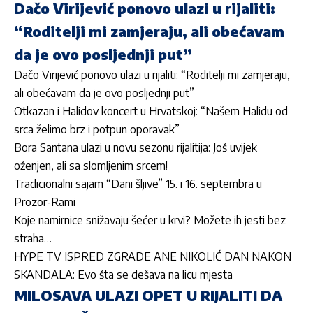
Dačo Virijević ponovo ulazi u rijaliti:
“Roditelji mi zamjeraju, ali obećavam
da je ovo posljednji put”
Dačo Virijević ponovo ulazi u rijaliti: “Roditelji mi zamjeraju,
ali obećavam da je ovo posljednji put”
Otkazan i Halidov koncert u Hrvatskoj: “Našem Halidu od
srca želimo brz i potpun oporavak”
Bora Santana ulazi u novu sezonu rijalitija: Još uvijek
oženjen, ali sa slomljenim srcem!
Tradicionalni sajam “Dani šljive” 15. i 16. septembra u
Prozor-Rami
Koje namirnice snižavaju šećer u krvi? Možete ih jesti bez
straha…
HYPE TV ISPRED ZGRADE ANE NIKOLIĆ DAN NAKON
SKANDALA: Evo šta se dešava na licu mjesta
MILOSAVA ULAZI OPET U RIJALITI DA