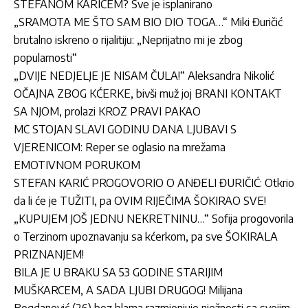
STEFANOM KARIĆEM? Sve je isplanirano
„SRAMOTA ME ŠTO SAM BIO DIO TOGA…“ Miki Đuričić
brutalno iskreno o rijalitiju: „Neprijatno mi je zbog
popularnosti“
„DVIJE NEDJELJE JE NISAM ČULA!“ Aleksandra Nikolić
OČAJNA ZBOG KĆERKE, bivši muž joj BRANI KONTAKT
SA NJOM, prolazi KROZ PRAVI PAKAO
MC STOJAN SLAVI GODINU DANA LJUBAVI S
VJERENICOM: Reper se oglasio na mrežama
EMOTIVNOM PORUKOM
STEFAN KARIĆ PROGOVORIO O ANĐELI ĐURIČIĆ: Otkrio
da li će je TUŽITI, pa OVIM RIJEČIMA ŠOKIRAO SVE!
„KUPUJEM JOŠ JEDNU NEKRETNINU…“ Sofija progovorila
o Terzinom upoznavanju sa kćerkom, pa sve ŠOKIRALA
PRIZNANJEM!
BILA JE U BRAKU SA 53 GODINE STARIJIM
MUŠKARCEM, A SADA LJUBI DRUGOG! Milijana
Bogdanović (26) bez blama razmjenjuje nježnosti sa svojim