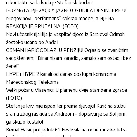
u kontaktu sada kada je Stefan slobodan!
POZNATA PJEVAČICA JAVNO OSUDILA DESINGERICU!
Njegov novi „performans“ šokirao mnoge, a NJENA
REAKCIJA JE BRUTALNA! (FOTO)
Novi učesnik rijalitija je vaspitač djece iz Sarajeva! Odmah
žestoko udario po Anđeli
OSMAN KARIĆ ODLAZI U PENZIJU! Oglasio se zvaničnim
saopštenjem: “Dinar nisam zaradio, zamalo sam ostao i bez
žene!”
HYPE i HYPE 2 kanali od danas dostupni korisnicima
Makedonskog Telekoma
Veliki požar u Vlasenici: U plamenu dvije stambene zgrade
(FOTO)
Stefan je kriv, nije ispao fer prema djevojci! Karić na stubu
srama zbog raskida sa Andreom – dopisivanje sa Sofijom
ga skupo koštalo!
Kemal Hasić pobjednik 61. Festivala narodne muzike Ilidža: