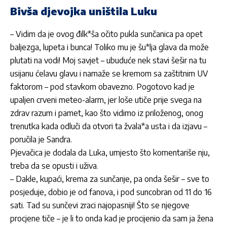
Bivša djevojka uništila Luku
– Vidim da je ovog đilk*ša očito pukla sunčanica pa opet
baljezga, lupeta i bunca! Toliko mu je šu*lja glava da može
plutati na vodi! Moj savjet – ubuduće nek stavi šešir na tu
usijanu ćelavu glavu i namaže se kremom sa zaštitnim UV
faktorom – pod stavkom obavezno. Pogotovo kad je
upaljen crveni meteo-alarm, jer loše utiče prije svega na
zdrav razum i pamet, kao što vidimo iz priloženog, onog
trenutka kada odluči da otvori ta žvala*a usta i da izjavu –
poručila je Sandra.
Pjevačica je dodala da Luka, umjesto što komentariše nju,
treba da se opusti i uživa.
– Dakle, kupaći, krema za sunčanje, pa onda šešir – sve to
posjeduje, dobio je od fanova, i pod suncobran od 11 do 16
sati. Tad su sunčevi zraci najopasniji! Što se njegove
procjene tiče – je li to onda kad je procijenio da sam ja žena