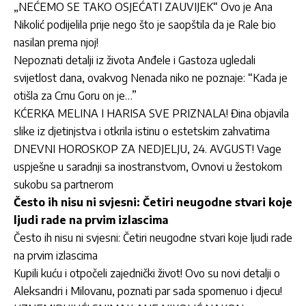
„NEĆEMO SE TAKO OSJEĆATI ZAUVIJEK“ Ovo je Ana
Nikolić podijelila prije nego što je saopštila da je Rale bio
nasilan prema njoj!
Nepoznati detalji iz života Anđele i Gastoza ugledali
svijetlost dana, ovakvog Nenada niko ne poznaje: “Kada je
otišla za Crnu Goru on je…”
KĆERKA MELINA I HARISA SVE PRIZNALA! Đina objavila
slike iz djetinjstva i otkrila istinu o estetskim zahvatima
DNEVNI HOROSKOP ZA NEDJELJU, 24. AVGUST! Vage
uspješne u saradnji sa inostranstvom, Ovnovi u žestokom
sukobu sa partnerom
Često ih nisu ni svjesni: Četiri neugodne stvari koje
ljudi rade na prvim izlascima
Često ih nisu ni svjesni: Četiri neugodne stvari koje ljudi rade
na prvim izlascima
Kupili kuću i otpočeli zajednički život! Ovo su novi detalji o
Aleksandri i Milovanu, poznati par sada spomenuo i djecu!