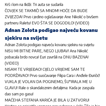
Krš i lom na Ilidži: Tri auta se sudarila
ČOVJEK SE TAKMIČI SA MNOM! HOĆE DA BUDE
ZVIJEZDA! Prvo i jedino oglašavanje Ane Nikolić o bivšem
partneru Raletu! EVO ŠTA SE DOGODILO! (VIDEO)
Adnan Zolota podigao najveću kovanu
sjekiru na svijetu
Adnan Zolota podigao najveću kovanu sjekiru na svijetu
NISU MI BITNE PARE, NEGO LJUBAV! Ana Nikolić
pobacala brdo novca! Euri završili na DNU BAZENA!
(VIDEO)
NISAM TE VRIJEĐAO! CIJELO VRIJEME SAM TE
PODRŽAVAO! Prvo suočavanje Filipa Cara i Anđele Đuričić!
VUKLA JE VOLAN DA POGINEMO, ŠU*IRALA ME U
GLAVU! Rale o skandaloznim detaljima: Kada je zaspala
dao sam po gasu!
MAĆEHA STEFANA KARIĆA JE BILA U ZATVORU!