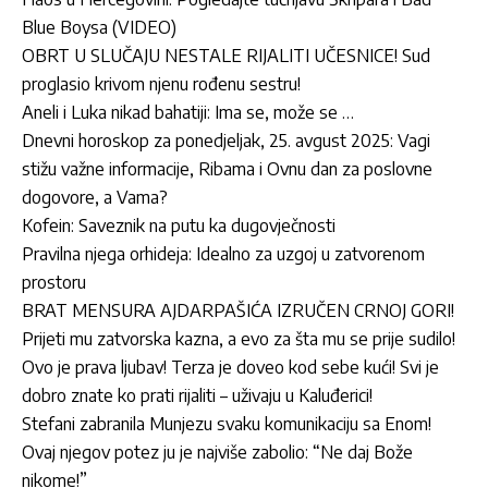
Blue Boysa (VIDEO)
OBRT U SLUČAJU NESTALE RIJALITI UČESNICE! Sud
proglasio krivom njenu rođenu sestru!
Aneli i Luka nikad bahatiji: Ima se, može se …
Dnevni horoskop za ponedjeljak, 25. avgust 2025: Vagi
stižu važne informacije, Ribama i Ovnu dan za poslovne
dogovore, a Vama?
Kofein: Saveznik na putu ka dugovječnosti
Pravilna njega orhideja: Idealno za uzgoj u zatvorenom
prostoru
BRAT MENSURA AJDARPAŠIĆA IZRUČEN CRNOJ GORI!
Prijeti mu zatvorska kazna, a evo za šta mu se prije sudilo!
Ovo je prava ljubav! Terza je doveo kod sebe kući! Svi je
dobro znate ko prati rijaliti – uživaju u Kaluđerici!
Stefani zabranila Munjezu svaku komunikaciju sa Enom!
Ovaj njegov potez ju je najviše zabolio: “Ne daj Bože
nikome!”