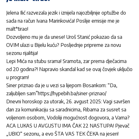
Jelena Ilić razvezala jezik i iznijela najozbiljnije optužbe do
sada na račun Ivana Marinkovića! Poslije emisije me je
malt*tirao!
Dozvoljeno mu je da unese! Uroš Stanić pokazao da sa
OVIM ulazi u Bijelu kuću? Posljednje pripreme za novu
sezonu rijalitija!
Lepi Mića na stubu srama! Sramota, zar prema dječacima
od 20 godina?! Napravio skandal kad se ovaj čovjek uključio
u program!
Siner priznao da je u vezi sa lijepom Bosankom: “Da,
zaljubljen sam”https://hypebih.ba/siner-priznao/
Dnevni horoskop za utorak, 26. avgust 2025: Vagi savršen
dan za komunikaciju sa saradnicima, Ribama za susret sa
voljenom osobom, Vodoliji mogućnost dogovora, a Vama?
ACA LUKAS U AVGUSTU IMA ČAK 22 NASTUPA! Pjevač
„UBIO“ sezonu, a evo ŠTA VAS TEK ČEKA na jesen!