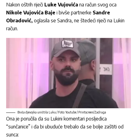
Nakon oštrih riječi
Luke Vujovića
na račun svog oca
Nikole Vujovića Baje
i bivše partnerke
Sandre
Obradović
,
oglasila se Sandra, ne štedeći riječi na Lukin
račun.
Bivša djevojka uništila Luku / Foto: Youtube / Printscreen/Zadruga
Ona je poručila da su Lukini komentari posljedica
“sunčanice” i da bi ubuduće trebalo da se bolje zaštiti od
sunca: