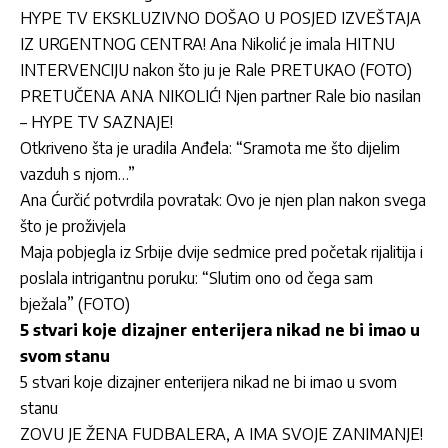
HYPE TV EKSKLUZIVNO DOŠAO U POSJED IZVEŠTAJA
IZ URGENTNOG CENTRA! Ana Nikolić je imala HITNU
INTERVENCIJU nakon što ju je Rale PRETUKAO (FOTO)
PRETUČENA ANA NIKOLIĆ! Njen partner Rale bio nasilan
– HYPE TV SAZNAJE!
Otkriveno šta je uradila Anđela: “Sramota me što dijelim
vazduh s njom…”
Ana Ćurčić potvrdila povratak: Ovo je njen plan nakon svega
što je proživjela
Maja pobjegla iz Srbije dvije sedmice pred početak rijalitija i
poslala intrigantnu poruku: “Slutim ono od čega sam
bježala” (FOTO)
5 stvari koje dizajner enterijera nikad ne bi imao u
svom stanu
5 stvari koje dizajner enterijera nikad ne bi imao u svom
stanu
ZOVU JE ŽENA FUDBALERA, A IMA SVOJE ZANIMANJE!