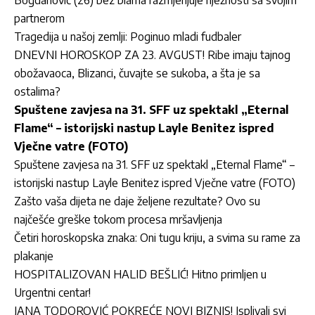
partnerom
Tragedija u našoj zemlji: Poginuo mladi fudbaler
DNEVNI HOROSKOP ZA 23. AVGUST! Ribe imaju tajnog
obožavaoca, Blizanci, čuvajte se sukoba, a šta je sa
ostalima?
Spuštene zavjesa na 31. SFF uz spektakl „Eternal
Flame“ – istorijski nastup Layle Benitez ispred
Vječne vatre (FOTO)
Spuštene zavjesa na 31. SFF uz spektakl „Eternal Flame“ –
istorijski nastup Layle Benitez ispred Vječne vatre (FOTO)
Zašto vaša dijeta ne daje željene rezultate? Ovo su
najčešće greške tokom procesa mršavljenja
Četiri horoskopska znaka: Oni tugu kriju, a svima su rame za
plakanje
HOSPITALIZOVAN HALID BEŠLIĆ! Hitno primljen u
Urgentni centar!
JANA TODOROVIĆ POKREĆE NOVI BIZNIS! Isplivali svi