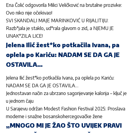
Ena Čolić odgovorila Milici Veličković na brutalne prozivke:
Ovo niko nije očekivao!
SVI SKANDALI MAJE MARINKOVIĆ U RIJALITIJU:
Razb*jala je staklo, ud*rala glavom o zid, a NJEMU JE
UNAK*ZILA LICE!
Jelena Ilić žest*ko potkačila Ivana, pa
oplela po Kariću: NADAM SE DA GA JE
OSTAVILA…
Jelena Ilić žest*ko potkačila Ivana, pa oplela po Kariću:
NADAM SE DA GA JE OSTAVILA…
Jednostavan način za ubrzano sagorijevanje kalorija – ključ je
u jednom čaju
U Sarajevu održan Modest Fashion Festival 2025: Proslava
moderne i snažne bosanskohercegovačke žene
„MNOGO MI JE ŽAO ŠTO UVIJEK PRAVI