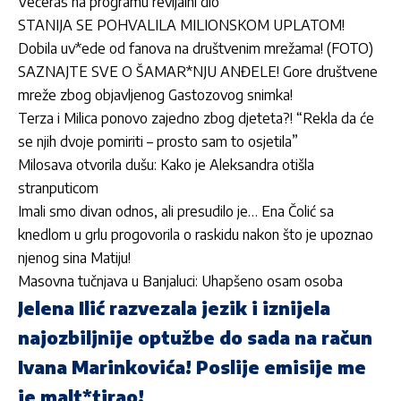
Večeras na programu revijalni dio
STANIJA SE POHVALILA MILIONSKOM UPLATOM!
Dobila uv*ede od fanova na društvenim mrežama! (FOTO)
SAZNAJTE SVE O ŠAMAR*NJU ANĐELE! Gore društvene
mreže zbog objavljenog Gastozovog snimka!
Terza i Milica ponovo zajedno zbog djeteta?! “Rekla da će
se njih dvoje pomiriti – prosto sam to osjetila”
Milosava otvorila dušu: Kako je Aleksandra otišla
stranputicom
Imali smo divan odnos, ali presudilo je… Ena Čolić sa
knedlom u grlu progovorila o raskidu nakon što je upoznao
njenog sina Matiju!
Masovna tučnjava u Banjaluci: Uhapšeno osam osoba
Jelena Ilić razvezala jezik i iznijela
najozbiljnije optužbe do sada na račun
Ivana Marinkovića! Poslije emisije me
je malt*tirao!