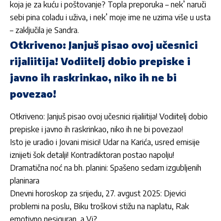
koja je za kuću i poštovanje? Topla preporuka – nek’ naruči
sebi pina coladu i uživa, i nek’ moje ime ne uzima više u usta
– zaključila je Sandra.
Otkriveno: Janjuš pisao ovoj učesnici
rijaliitija! Vodiitelj dobio prepiske i
javno ih raskrinkao, niko ih ne bi
povezao!
Otkriveno: Janjuš pisao ovoj učesnici rijaliitija! Vodiitelj dobio
prepiske i javno ih raskrinkao, niko ih ne bi povezao!
Isto je uradio i Jovani misici! Udar na Karića, usred emisije
iznijeti šok detalji! Kontradiktoran postao napolju!
Dramatična noć na bh. planini: Spašeno sedam izgubljenih
planinara
Dnevni horoskop za srijedu, 27. avgust 2025: Djevici
problemi na poslu, Biku troškovi stižu na naplatu, Rak
emotivno nesiguran, a Vi?