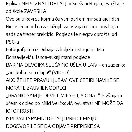
Isplivali NEPOZNATI DETALJI o Snežani Borjan, evo šta je
od škole ZAVRŠILA
Ovo su trikovi sa kojima će vam parfem mirisati cijeli dan
Bio je jedan od najzaslužnijih za osvajanje Lige prvaka, a
sada ga trener prekrižio: Pogledajte njegov oproštaj od
PSG-a
Fotografijama iz Dubaija zaludjela Instagram: Mia
Borisavljević u tanga-suknji mami poglede
BAKINA DEVOJKA SLUČAJNO UŠLA U LAJV – on zapenio:
„Au, koliko si ti glupa!“ (VIDEO)
AKO ŽELITE PRAVU LJUBAV, OVE ČETIRI NAVIKE SE
MORATE ZAUVIJEK ODREĆI
„BRANIO SAM JE DEVET MJESECI, A ONA…“ Bivši rijaliti
učesnik opleo po Milici Veličković, ovu stvar NE MOŽE DA
JOJ OPROSTI
ISPLIVALI SRAMNI DETALJI PRED EMISIJU:
DOGOVORILE SE DA OBJAVE PREPISKE SA