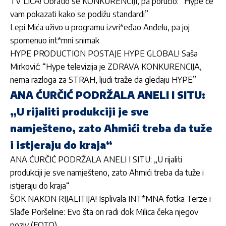
TV LICA! Obratio se KONKURENCIJI, pa poručio: “Hype će
vam pokazati kako se podižu standardi”
Lepi Mića uživo u programu izvri*eđao Anđelu, pa joj
spomenuo int*mni snimak
HYPE PRODUCTION POSTAJE HYPE GLOBAL! Saša
Mirković: “Hype televizija je ZDRAVA KONKURENCIJA,
nema razloga za STRAH, ljudi traže da gledaju HYPE”
ANA ĆURČIĆ PODRŽALA ANELI I SITU:
„U rijaliti produkciji je sve
namješteno, zato Ahmići treba da tuže
i istjeraju do kraja“
ANA ĆURČIĆ PODRŽALA ANELI I SITU: „U rijaliti
produkciji je sve namješteno, zato Ahmići treba da tuže i
istjeraju do kraja“
ŠOK NAKON RIJALITIJA! Isplivala INT*MNA fotka Terze i
Slađe Poršeline: Evo šta on radi dok Milica čeka njegov
poziv (FOTO)