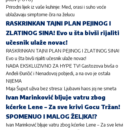
Prirodni lijek iz vaše kuhinje: Med, orasi i suho voće
ublažavaju simptome čira na želucu
RASKRINKAN TAJNI PLAN PEJINOG I
ZLATINOG SINA! Evo u šta bivši rijaliti
učesnik ulaže novac!
RASKRINKAN TAJNI PLAN PEJINOG I ZLATINOG SINA!
Evo u šta bivši rijaliti učesnik ulaže novac!
NAĐA EKSKLUZIVNO ZA HYPE TV! Gastozova bivša o
Anđeli Đuričić i Nenadovoj pobjedi, a na ovo je ostala
NIJEMA
Maja Šuput uživa bez stresa: Ljubavni haos joj ne smeta
Ivan Marinković bljuje vatru zbog
kćerke Lene – Za sve krivi Gocu Tržan!
SPOMENUO I MALOG ŽELJKA!?
Ivan Marinković bljuje vatru zbog kćerke Lene – Za sve krivi