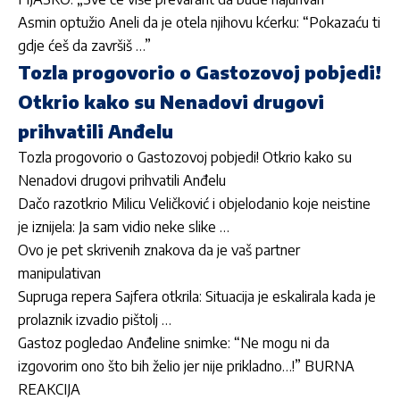
Asmin optužio Aneli da je otela njihovu kćerku: “Pokazaću ti
gdje ćeš da završiš …”
Tozla progovorio o Gastozovoj pobjedi!
Otkrio kako su Nenadovi drugovi
prihvatili Anđelu
Tozla progovorio o Gastozovoj pobjedi! Otkrio kako su
Nenadovi drugovi prihvatili Anđelu
Dačo razotkrio Milicu Veličković i objelodanio koje neistine
je iznijela: Ja sam vidio neke slike …
Ovo je pet skrivenih znakova da je vaš partner
manipulativan
Supruga repera Sajfera otkrila: Situacija je eskalirala kada je
prolaznik izvadio pištolj …
Gastoz pogledao Anđeline snimke: “Ne mogu ni da
izgovorim ono što bih želio jer nije prikladno…!” BURNA
REAKCIJA