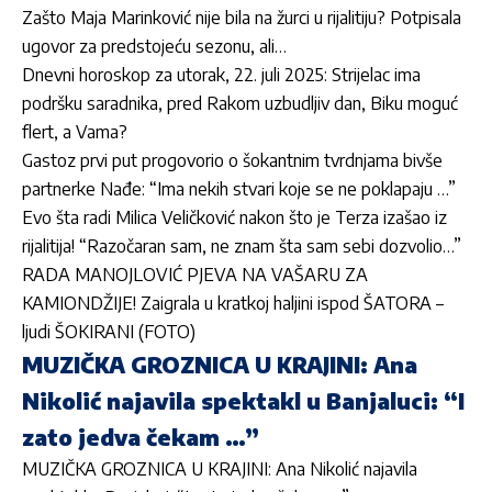
Zašto Maja Marinković nije bila na žurci u rijalitiju? Potpisala
ugovor za predstojeću sezonu, ali…
Dnevni horoskop za utorak, 22. juli 2025: Strijelac ima
podršku saradnika, pred Rakom uzbudljiv dan, Biku moguć
flert, a Vama?
Gastoz prvi put progovorio o šokantnim tvrdnjama bivše
partnerke Nađe: “Ima nekih stvari koje se ne poklapaju …”
Evo šta radi Milica Veličković nakon što je Terza izašao iz
rijalitija! “Razočaran sam, ne znam šta sam sebi dozvolio…”
RADA MANOJLOVIĆ PJEVA NA VAŠARU ZA
KAMIONDŽIJE! Zaigrala u kratkoj haljini ispod ŠATORA –
ljudi ŠOKIRANI (FOTO)
MUZIČKA GROZNICA U KRAJINI: Ana
Nikolić najavila spektakl u Banjaluci: “I
zato jedva čekam …”
MUZIČKA GROZNICA U KRAJINI: Ana Nikolić najavila