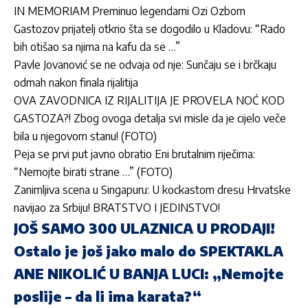
IN MEMORIAM Preminuo legendarni Ozi Ozborn
Gastozov prijatelj otkrio šta se dogodilo u Kladovu: “Rado
bih otišao sa njima na kafu da se …”
Pavle Jovanović se ne odvaja od nje: Sunčaju se i brčkaju
odmah nakon finala rijalitija
OVA ZAVODNICA IZ RIJALITIJA JE PROVELA NOĆ KOD
GASTOZA?! Zbog ovoga detalja svi misle da je cijelo veče
bila u njegovom stanu! (FOTO)
Peja se prvi put javno obratio Eni brutalnim riječima:
“Nemojte birati strane …” (FOTO)
Zanimljiva scena u Singapuru: U kockastom dresu Hrvatske
navijao za Srbiju! BRATSTVO I JEDINSTVO!
JOŠ SAMO 300 ULAZNICA U PRODAJI!
Ostalo je još jako malo do SPEKTAKLA
ANE NIKOLIĆ U BANJA LUCI: „Nemojte
poslije – da li ima karata?“