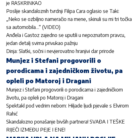
je RASKRINKAO
Poslije skandaloznih tvrdnji Filipa Cara oglasio se Taki:
„Neko se ozbiljno nameračio na mene, skinuli su mi tri točka
sa automobila…“ (VIDEO)
Anđela i Gastoz zajedno se uputili u nepoznatom pravcu,
jedan detalj svima privukao pažnju
Dinja: Slatki, sočni i nevjerovatno hranjivi dar prirode
Munjez i Stefani progovorili o
porodicama i zajedničkom životu, pa
opleli po Matoroj i Dragani
Munjez i Stefani progovorili o porodicama i zajedničkom
životu, pa opleli po Matoroj i Dragani
Spektakl pod vedrim nebom: Hiljade ljudi pjevale s Elvirom
Rahić
Skandalozno ponašanje bivših partnera! SVAĐA I TEŠKE
RIJEČI IZMEĐU PEJE I ENE!