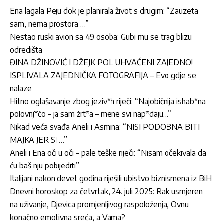
Ena lagala Peju dok je planirala život s drugim: “Zauzeta
sam, nema prostora …”
Nestao ruski avion sa 49 osoba: Gubi mu se trag blizu
odredišta
ĐINA DŽINOVIĆ I DŽEJK POL UHVAĆENI ZAJEDNO!
ISPLIVALA ZAJEDNIČKA FOTOGRAFIJA – Evo gdje se
nalaze
Hitno oglašavanje zbog jeziv*h riječi: “Najobičnija ishab*na
polovnj*čo – ja sam žrt*a – mene svi nap*daju…”
Nikad veća svađa Aneli i Asmina: “NISI PODOBNA BITI
MAJKA JER SI …”
Aneli i Ena oči u oči – pale teške riječi: “Nisam očekivala da
ću baš nju pobijediti”
Italijani nakon devet godina riješili ubistvo biznismena iz BiH
Dnevni horoskop za četvrtak, 24. juli 2025: Rak usmjeren
na uživanje, Djevica promjenljivog raspoloženja, Ovnu
konačno emotivna sreća, a Vama?