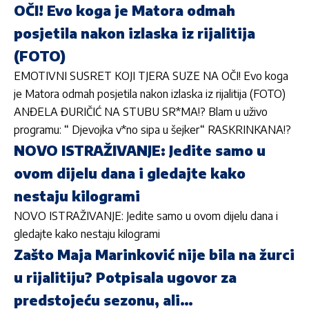
OČI! Evo koga je Matora odmah
posjetila nakon izlaska iz rijalitija
(FOTO)
EMOTIVNI SUSRET KOJI TJERA SUZE NA OČI! Evo koga
je Matora odmah posjetila nakon izlaska iz rijalitija (FOTO)
ANĐELA ĐURIČIĆ NA STUBU SR*MA!? Blam u uživo
programu: “ Djevojka v*no sipa u šejker“ RASKRINKANA!?
NOVO ISTRAŽIVANJE: Jedite samo u
ovom dijelu dana i gledajte kako
nestaju kilogrami
NOVO ISTRAŽIVANJE: Jedite samo u ovom dijelu dana i
gledajte kako nestaju kilogrami
Zašto Maja Marinković nije bila na žurci
u rijalitiju? Potpisala ugovor za
predstojeću sezonu, ali…