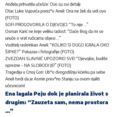
Anđela prihvatila učešće: Ovo su svi detalji
Otac Luke Vujovića poniz*o Aneli: Ona ne želi da vidi ovo
(FOTO)
SOFI PROGOVORILA O DJEVOJCI: “To nije …”
Osman Karić ne krije veliku radost: “Daće Bog da mi se
unuče o vrat ručicama objesi …”
Voditelj raskrinkao Aneli: “KOLIKO SI DUGO IGRALA OKO
ŠIPKE?” Pokazao i fotografije (FOTO)
ZVEZDAN SLAVNIĆ UPOZORIO SVE! “Djevojke, budite
oprezne – NA SLOBODI JE!” (FOTO)
Tragedija u Crnoj Gori: Ub*o dvogodišnju kćerku pa sebe
Aneli tvrdi da je Asmin prev*rio Staniju sa ovom rijaliti
učesnicom!
Ena lagala Peju dok je planirala život s
drugim: “Zauzeta sam, nema prostora
…”