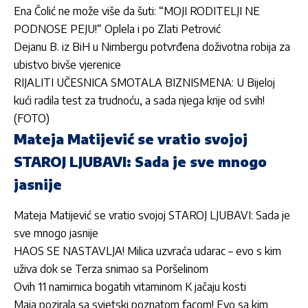
Ena Čolić ne može više da šuti: “MOJI RODITELJI NE
PODNOSE PEJU!“ Oplela i po Zlati Petrović
Dejanu B. iz BiH u Nirnbergu potvrđena doživotna robija za
ubistvo bivše vjerenice
RIJALITI UČESNICA SMOTALA BIZNISMENA: U Bijeloj
kući radila test za trudnoću, a sada njega krije od svih!
(FOTO)
Mateja Matijević se vratio svojoj
STAROJ LJUBAVI: Sada je sve mnogo
jasnije
Mateja Matijević se vratio svojoj STAROJ LJUBAVI: Sada je
sve mnogo jasnije
HAOS SE NASTAVLJA! Milica uzvraća udarac – evo s kim
uživa dok se Terza snimao sa Poršelinom
Ovih 11 namirnica bogatih vitaminom K jačaju kosti
Maja pozirala sa svjetski poznatom facom! Evo sa kim