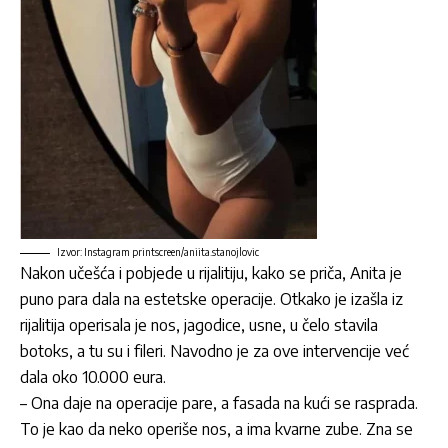
Izvor: Instagram printscreen/aniita.stanojlovic
Nakon učešća i pobjede u rijalitiju, kako se priča, Anita je
puno para dala na estetske operacije. Otkako je izašla iz
rijalitija operisala je nos, jagodice, usne, u čelo stavila
botoks, a tu su i fileri. Navodno je za ove intervencije već
dala oko 10.000 eura.
– Ona daje na operacije pare, a fasada na kući se rasprada.
To je kao da neko operiše nos, a ima kvarne zube. Zna se