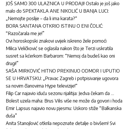
JOŠ SAMO 300 ULAZNICA U PRODAJI! Ostalo je još jako
malo do SPEKTAKLA ANE NIKOLIĆ U BANJA LUCI:
„Nemojte poslije – da li ima karata?“
BORA SANTANA OTKRIO ISTINU O ENI ČOLIĆ:
“Razočarala me je!”
Ovi horoskopski znakovi uvijek iskreno žele pomoći
Milica Veličković se oglasila nakon što je Terzi uskratila
susret sa kćerkom Barbarom: “Nemoj da budeš kao oni
drugi!”
SAŠA MIRKOVIĆ HITNO PREKINUO ODMOR I UPUTIO
SE U HRVATSKU: „Pravac Zagreb i potpisivanje ugovora
sa novim članovima Hype televizije!“
Filip Car najavio iduću sezonu rijalitija: Jedva čekam da …
Bolest uzela maha: Brus Vilis više ne može da govori i hoda
Emir Lapsus najavio novu pjesmu: Uskoro stiže “Balkanska
duša”
Anita Stanojlović otkrila nepoznate detalje o bivšem! Svi