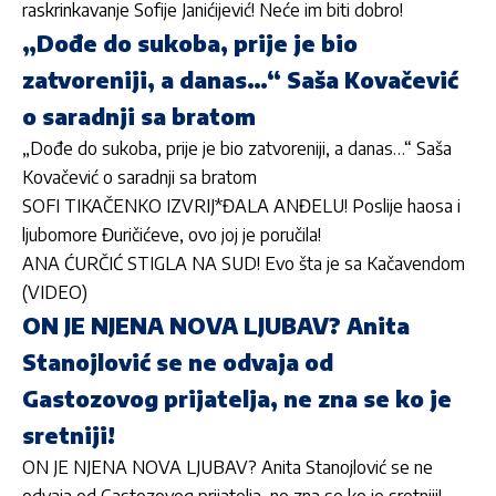
raskrinkavanje Sofije Janićijević! Neće im biti dobro!
„Dođe do sukoba, prije je bio
zatvoreniji, a danas…“ Saša Kovačević
o saradnji sa bratom
„Dođe do sukoba, prije je bio zatvoreniji, a danas…“ Saša
Kovačević o saradnji sa bratom
SOFI TIKAČENKO IZVRIJ*ĐALA ANĐELU! Poslije haosa i
ljubomore Đuričićeve, ovo joj je poručila!
ANA ĆURČIĆ STIGLA NA SUD! Evo šta je sa Kačavendom
(VIDEO)
ON JE NJENA NOVA LJUBAV? Anita
Stanojlović se ne odvaja od
Gastozovog prijatelja, ne zna se ko je
sretniji!
ON JE NJENA NOVA LJUBAV? Anita Stanojlović se ne