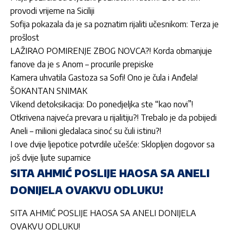
provodi vrijeme na Siciliji
Sofija pokazala da je sa poznatim rijaliti učesnikom: Terza je
prošlost
LAŽIRAO POMIRENJE ZBOG NOVCA?! Korda obmanjuje
fanove da je s Anom – procurile prepiske
Kamera uhvatila Gastoza sa Sofi! Ono je čula i Anđela!
ŠOKANTAN SNIMAK
Vikend detoksikacija: Do ponedjeljka ste “kao novi”!
Otkrivena najveća prevara u rijalitiju?! Trebalo je da pobijedi
Aneli – milioni gledalaca sinoć su čuli istinu?!
I ove dvije ljepotice potvrdile učešće: Sklopljen dogovor sa
još dvije ljute suparnice
SITA AHMIĆ POSLIJE HAOSA SA ANELI
DONIJELA OVAKVU ODLUKU!
SITA AHMIĆ POSLIJE HAOSA SA ANELI DONIJELA
OVAKVU ODLUKU!