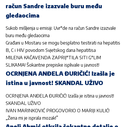
račun Sandre izazvale buru među
gledaocima
Sukob mišljenja u emisiji: Uvr*de na račun Sandre izazvale
buru među gledaocima
Građani u Mostaru se mogu besplatno testirati na hepatitis
B, C i HIV povodom Svjetskog dana hepatitisa
MILENA KAČAVENDA ZAPRIJ*TILA SITI G*LIM
SLIKAMA! Šokantne prepiske isplivale u javnost!
OCRNJENA ANĐELA ĐURIČIĆ! Izašla je
istina u javnost! SKANDAL UŽIVO
OCRNJENA ANĐELA ĐURIČIĆ! Izašla je istina u javnost!
SKANDAL UŽIVO
IVAN MARINKOVIĆ PROGOVORIO O MARIJI KULIĆ!
„Žena mi je isprala mozak!”
Aneli Ahmić otkrila šokantne detalje o