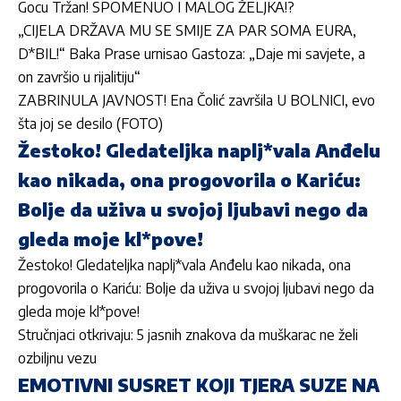
Gocu Tržan! SPOMENUO I MALOG ŽELJKA!?
„CIJELA DRŽAVA MU SE SMIJE ZA PAR SOMA EURA,
D*BIL!“ Baka Prase urnisao Gastoza: „Daje mi savjete, a
on završio u rijalitiju“
ZABRINULA JAVNOST! Ena Čolić završila U BOLNICI, evo
šta joj se desilo (FOTO)
Žestoko! Gledateljka naplj*vala Anđelu
kao nikada, ona progovorila o Kariću:
Bolje da uživa u svojoj ljubavi nego da
gleda moje kl*pove!
Žestoko! Gledateljka naplj*vala Anđelu kao nikada, ona
progovorila o Kariću: Bolje da uživa u svojoj ljubavi nego da
gleda moje kl*pove!
Stručnjaci otkrivaju: 5 jasnih znakova da muškarac ne želi
ozbiljnu vezu
EMOTIVNI SUSRET KOJI TJERA SUZE NA