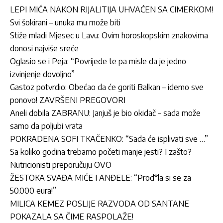
LEPI MIĆA NAKON RIJALITIJA UHVAĆEN SA CIMERKOM!
Svi šokirani – unuka mu može biti
Stiže mladi Mjesec u Lavu: Ovim horoskopskim znakovima
donosi najviše sreće
Oglasio se i Peja: “Povrijede te pa misle da je jedno
izvinjenje dovoljno”
Gastoz potvrdio: Obećao da će goriti Balkan – idemo sve
ponovo! ZAVRŠENI PREGOVORI
Aneli dobila ZABRANU: Janjuš je bio okidač – sada može
samo da poljubi vrata
POKRADENA SOFI TKAČENKO: “Sada će isplivati sve …”
Sa koliko godina trebamo početi manje jesti? I zašto?
Nutricionisti preporučuju OVO
ŽESTOKA SVAĐA MIĆE I ANĐELE: “Prod*la si se za
50.000 eura!”
MILICA KEMEZ POSLIJE RAZVODA OD SANTANE
POKAZALA SA ČIME RASPOLAŽE!