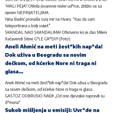
‘MALI PEJA’! Otkrila Jovanove niske ud*rce, zbližio se sa
njenim NEPRIJATELJIMA
Nina Badrić pronašla svoj mir na Hvaru: “Kao da sam
teleportirana u bolji svijet”
SKANDAL NAD SKANDALIMA! Otkriveno ko je dao Mileni
Kačavendi Sitine G*LE GR*DI?! (Foto)
Aneli Ahmić na meti žest*kih nap*da!
Dok uživa u Beogradu sa novim
dečkom, od kćerke Nore ni traga ni
glasa…
Aneli Ahmić na meti žest*kih nap*da! Dok uživa u Beogradu
sa novim dečkom, od kćerke Nore ni traga ni glasa…
GASTOZ ODBRUSIO NAĐI! „Od one djevojke napravili su
d*mona“
Sukob mišljenja u emisiji: Uvr*de na