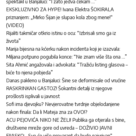
spektakl u Banjaluci: “I zato jedva čekam …”
EKSKLUZIVNO ZA HYPE! Ivana Elektra ŠOKIRALA
priznanjem: „Mirko Šijan je slupao kola zbog mene!“
(VIDEO)
Rijaliti takmičar otkrio istinu o ocu: “Izbrisali smo ga iz
života”
Marija bijesna na kćerku nakon incidenta koji je izazvala:
Miljana potpuno pogubila konce: “Ne znam više šta ona …”
Sita Ahmić angažovala i advokata: “Tražiću listing glasova –
biće to njena pobjeda”
Danas pakleno u Banjaluci: Šine se deformisale od vrućine
RASKRINKAN GASTOZ! Šokantni detalji iz njegove
prošlosti isplivali u javnost
Sofi ima djevojku? Nevjerovatne tvrdnje objelodanjene
nakon finala: Da li Mateja zna za OVO!?
ACU PEJOVIĆA NIKO NE ŽELI! Publika ga otjerala s bine,
društvene mreže gore od uvreda – DOŽIVIO JAVNI
FIJASKO: „Sve će više prevarant da bude najurivan“