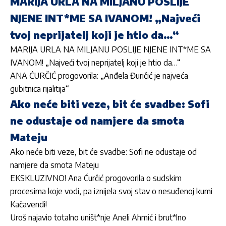
MARIJA URLA NA MILJANU POSLIJE
NJENE INT*ME SA IVANOM! „Najveći
tvoj neprijatelj koji je htio da…“
MARIJA URLA NA MILJANU POSLIJE NJENE INT*ME SA
IVANOM! „Najveći tvoj neprijatelj koji je htio da…“
ANA ĆURČIĆ progovorila: „Anđela Đuričić je najveća
gubitnica rijalitija“
Ako neće biti veze, bit će svadbe: Sofi
ne odustaje od namjere da smota
Mateju
Ako neće biti veze, bit će svadbe: Sofi ne odustaje od
namjere da smota Mateju
EKSKLUZIVNO! Ana Ćurčić progovorila o sudskim
procesima koje vodi, pa iznijela svoj stav o nesuđenoj kumi
Kačavendi!
Uroš najavio totalno uništ*nje Aneli Ahmić i brut*lno