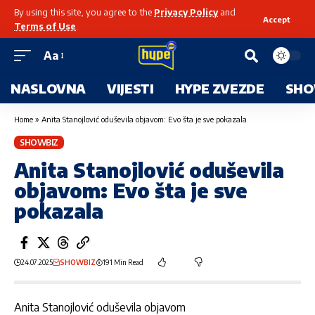
By using this site, you agree to the
Privacy Policy
and
Accept
Terms of Use
.
Aa
NASLOVNA
VIJESTI
HYPE ZVEZDE
SHO
Home
»
Anita Stanojlović oduševila objavom: Evo šta je sve pokazala
SHOWBIZ
Anita Stanojlović oduševila
objavom: Evo šta je sve
pokazala
24.07.2025
SHOWBIZ
191 Min Read
Anita Stanojlović oduševila objavom