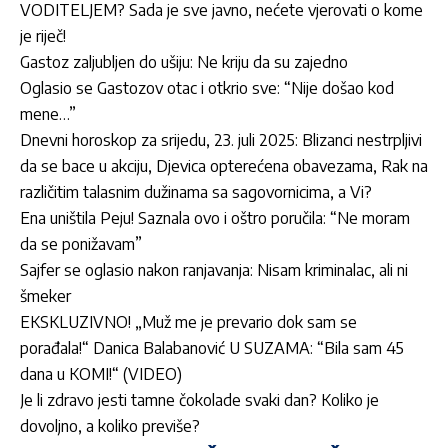
VODITELJEM? Sada je sve javno, nećete vjerovati o kome
je riječ!
Gastoz zaljubljen do ušiju: Ne kriju da su zajedno
Oglasio se Gastozov otac i otkrio sve: “Nije došao kod
mene…”
Dnevni horoskop za srijedu, 23. juli 2025: Blizanci nestrpljivi
da se bace u akciju, Djevica opterećena obavezama, Rak na
različitim talasnim dužinama sa sagovornicima, a Vi?
Ena uništila Peju! Saznala ovo i oštro poručila: “Ne moram
da se ponižavam”
Sajfer se oglasio nakon ranjavanja: Nisam kriminalac, ali ni
šmeker
EKSKLUZIVNO! „Muž me je prevario dok sam se
porađala!“ Danica Balabanović U SUZAMA: “Bila sam 45
dana u KOMI!“ (VIDEO)
Je li zdravo jesti tamne čokolade svaki dan? Koliko je
dovoljno, a koliko previše?