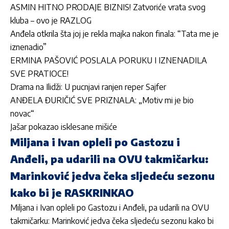
ASMIN HITNO PRODAJE BIZNIS! Zatvoriće vrata svog
kluba – ovo je RAZLOG
Anđela otkrila šta joj je rekla majka nakon finala: “Tata me je
iznenadio”
ERMINA PAŠOVIĆ POSLALA PORUKU I IZNENADILA
SVE PRATIOCE!
Drama na Ilidži: U pucnjavi ranjen reper Sajfer
ANĐELA ĐURIČIĆ SVE PRIZNALA: „Motiv mi je bio
novac“
Jašar pokazao isklesane mišiće
Miljana i Ivan opleli po Gastozu i
Anđeli, pa udarili na OVU takmičarku:
Marinković jedva čeka sljedeću sezonu
kako bi je RASKRINKAO
Miljana i Ivan opleli po Gastozu i Anđeli, pa udarili na OVU
takmičarku: Marinković jedva čeka sljedeću sezonu kako bi