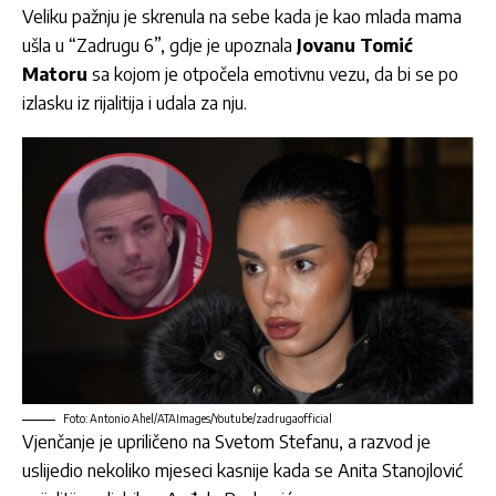
Veliku pažnju je skrenula na sebe kada je kao mlada mama
ušla u “Zadrugu 6”, gdje je upoznala
Jovanu Tomić
Matoru
sa kojom je otpočela emotivnu vezu, da bi se po
izlasku iz rijalitija i udala za nju.
Foto: Antonio Ahel/ATAImages/Youtube/zadrugaofficial
Vjenčanje je upriličeno na Svetom Stefanu, a razvod je
uslijedio nekoliko mjeseci kasnije kada se
Anita Stanojlović