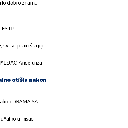
 “Vrlo dobro znamo
JESTI!
i se pitaju šta joj
I*EĐAO Anđelu iza
lno otišla nakon
 nakon DRAMA SA
u*alno urnisao