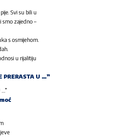
e. Svi su bili u
ci smo zajedno –
Luka s osmijehom.
dah.
nosi u rijalitiju
OJE PRERASTA U …”
 …”
omoć
im
sjeve