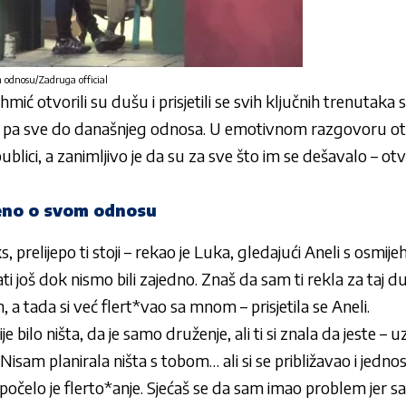
m odnosu/Zadruga official
Ahmić
otvorili su dušu i prisjetili se svih ključnih trenutaka
, pa sve do današnjeg odnosa. U emotivnom razgovoru otkri
ublici, a zanimljivo je da su za sve što im se dešavalo – ot
reno o svom odnosu
s, prelijepo ti stoji – rekao je Luka, gledajući Aneli s osmij
ati još dok nismo bili zajedno. Znaš da sam ti rekla za taj d
 a tada si već flert*vao sa mnom – prisjetila se Aneli.
e bilo ništa, da je samo druženje, ali ti si znala da jeste – u
o. Nisam planirala ništa s tobom… ali si se približavao i jedn
e počelo je flerto*anje. Sjećaš se da sam imao problem jer 