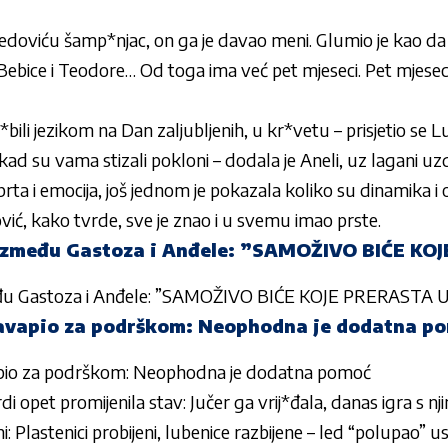
doviću šamp*njac, on ga je davao meni. Glumio je kao da pij
Bebice i Teodore… Od toga ima već pet mjeseci. Pet mjese
*bili jezikom na Dan zaljubljenih, u kr*vetu – prisjetio se 
 kad su vama stizali pokloni – dodala je Aneli, uz lagani uz
rta i emocija, još jednom je pokazala koliko su dinamika i od
vić, kako tvrde, sve je znao i u svemu imao prste.
i između Gastoza i Anđele: ”SAMOŽIVO BIĆE K
zmeđu Gastoza i Anđele: ”SAMOŽIVO BIĆE KOJE PRERASTA U
avapio za podrškom: Neophodna je dodatna p
pio za podrškom: Neophodna je dodatna pomoć
i opet promijenila stav: Jučer ga vrij*đala, danas igra s nj
i: Plastenici probijeni, lubenice razbijene – led “polupao” u