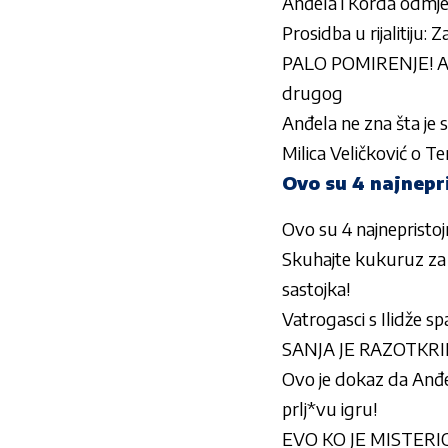
Anđela i Korda odmjer
Prosidba u rijalitiju
PALO POMIRENJE! Anel
drugog
Anđela ne zna šta j
Milica Veličković o T
Ovo su 4 najnepri
Ovo su 4 najnepristojn
Skuhajte kukuruz za 
sastojka!
Vatrogasci s Ilidže sp
SANJA JE RAZOTKRILA 
Ovo je dokaz da Anđel
prlj*vu igru!
EVO KO JE MISTERIO