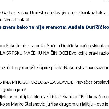
 Gastoz izašao: Umjesto da slavi jer ga je izbacila iz takta, 
se Nenad nalazi!
ne znam kako te nije sramota! Anđela Đuričić k
nam kako te nije sramota! Anđela Đuričić konačno skinula
A SRPSKU MAĆEHU NA ČINIOCE! Evo koji je pravi raz
tozu i drugoj uopšte joj nije prijalo: Nakon strašnog saznan
IMA MNOGO RAZLOGA ZA SLAVLJE! Pjevačica proslavl
o godina puni!
oljele od multipla skleroze: Lista čekanja u FBiH konačno 
ako se Marko Stefanović lju*i sa drugom u rijalitiju – ovo je