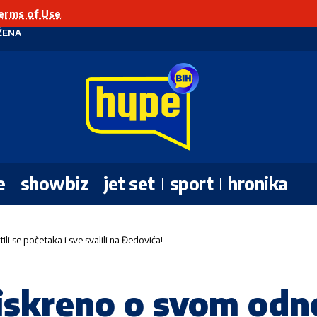
erms of Use
.
ŽENA
e
showbiz
jet set
sport
hronika
ili se početaka i sve svalili na Đedovića!
 iskreno o svom odnos