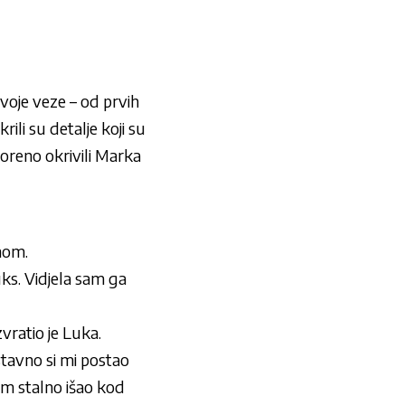
 svoje veze – od prvih
li su detalje koji su
voreno okrivili Marka
ehom.
uks. Vidjela sam ga
zvratio je Luka.
ostavno si mi postao
sam stalno išao kod