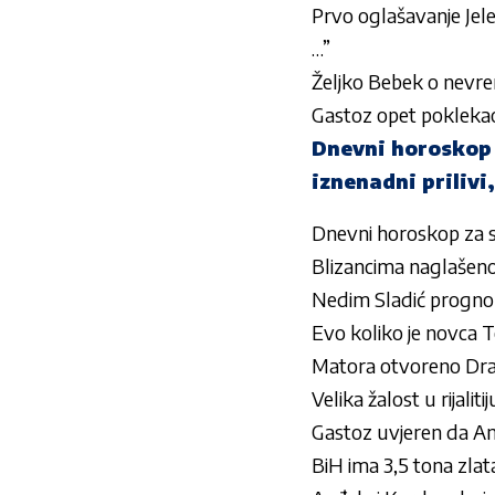
Prvo oglašavanje Jelen
…”
Željko Bebek o nevre
Gastoz opet poklekao 
Dnevni horoskop z
iznenadni priliv
Dnevni horoskop za sri
Blizancima naglašeno
Nedim Sladić prognoz
Evo koliko je novca T
Matora otvoreno Drag
Velika žalost u rijaliti
Gastoz uvjeren da Anđ
BiH ima 3,5 tona zlata