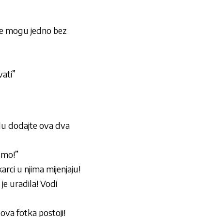
ne mogu jedno bez
vati”
du dodajte ova dva
 smo!”
ci u njima mijenjaju!
je uradila! Vodi
a fotka postoji!