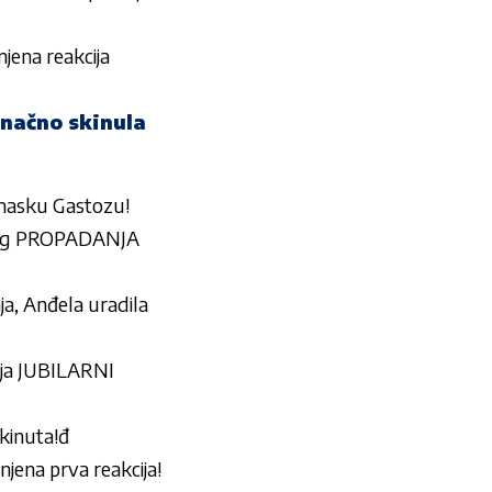
njena reakcija
onačno skinula
 masku Gastozu!
log PROPADANJA
ja, Anđela uradila
ja JUBILARNI
ukinuta!đ
 njena prva reakcija!