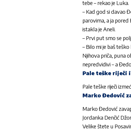
tebe – rekao je Luka.
– Kad god si davao Đe
parovima, a ja pored 
istakla je Aneli.
– Prvi put smo se polj
– Bilo mi je baš teško
Njihova priča, puna ob
nepredvidivi – a Đedo
Pale teške riječ
Pale teške riječi i
Marko Đedović z
Marko Đedović zava
Jordan­ka Denčić Džord
Velike štete u Posavin