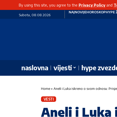
By using this site, you agree to the
Privacy Policy
and
T
NAJNOVIJE
HOROSKOP
HYPE 
Subota, 08.08.2026
naslovna
vijesti
hype zvezd
Home
»
Aneli i Luka iskreno o svom odnosu: Prisjet
VESTI
Aneli i Luka