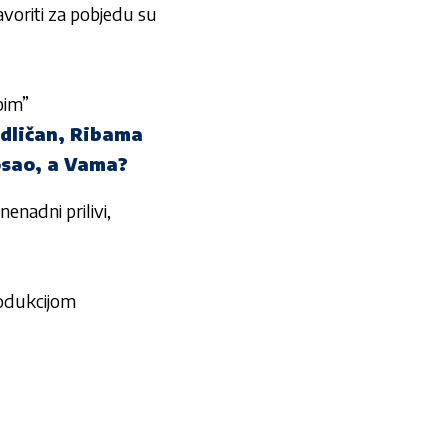
avoriti za pobjedu su
bim”
odličan, Ribama
osao, a Vama?
nenadni prilivi,
produkcijom