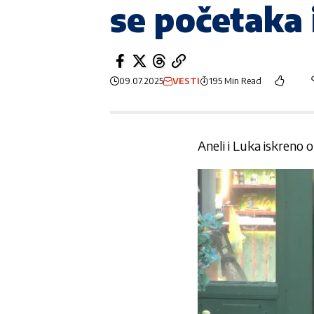
se početaka i
09.07.2025
VESTI
195 Min Read
Aneli i Luka iskreno