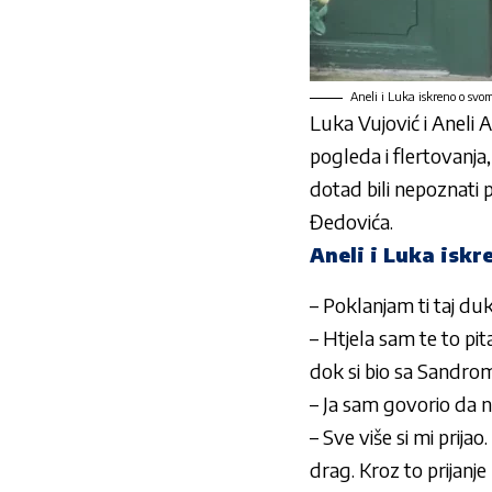
Aneli i Luka iskreno o svo
Luka Vujović i Aneli 
pogleda i flertovanja
dotad bili nepoznati p
Đedovića.
Aneli i Luka isk
– Poklanjam ti taj duk
– Htjela sam te to pit
dok si bio sa Sandrom,
– Ja sam govorio da nij
– Sve više si mi prija
drag. Kroz to prijanj