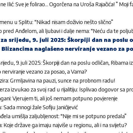
e Ilić: Sve je folirao… Ogorčena na Uroša Rajačića! ” Moji f
menu u Splitu: “Nikad nisam doživio nešto slično”
pred Anđelom, ali ljubavi i dalje nema: “Neću da te polju
a srijedu, 9. juli 2025: Škorpiji dan na poslu 
i, Blizancima naglašeno nerviranje vezano za p
jedu, 9. juli 2025: Škorpiji dan na poslu odličan, Ribama iz
 nerviranje vezano za posao, a Vama?
ira: Grmljavina na pauzi, sunce na probnom radu!
erza izvukao za svoj rad u rijalitiju: Isplivao dogovor sa 
ani: Vjerujem ti, ali još nemam potpuno povjerenje
ju: Sada mnogi žale Sofiju Janićijević
ela umišlja zaljubljenost: “Nije mi se potpuno predala”
: Koje države ga imaju najviše u regionu, ali i na svijetu?