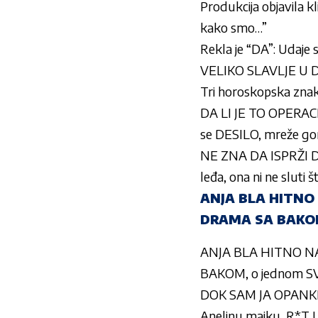
Produkcija objavila k
kako smo…”
Rekla je “DA”: Udaje 
VELIKO SLAVLJE U D
Tri horoskopska znaka
DA LI JE TO OPERACIJ
se DESILO, mreže go
NE ZNA DA ISPRŽI D
leđa, ona ni ne sluti 
ANJA BLA HITNO 
DRAMA SA BAKOM,
ANJA BLA HITNO NAP
BAKOM, o jednom SV
DOK SAM JA OPANKE 
Anelinu majku, R*T