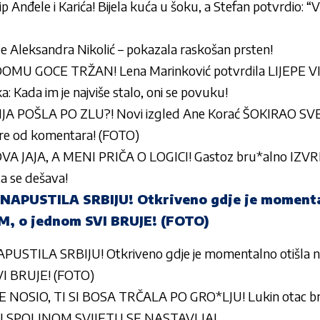
lip Anđele i Karića! Bijela kuća u šoku, a Stefan potvrdio:
se Aleksandra Nikolić – pokazala raskošan prsten!
OMU GOCE TRŽAN! Lena Marinković potvrdila LIJEPE VI
: Kada im je najviše stalo, oni se povuku!
A POŠLA PO ZLU?! Novi izgled Ane Korać ŠOKIRAO SVE, sv
re od komentara! (FOTO)
VA JAJA, A MENI PRIČA O LOGICI! Gastoz bru*alno IZVR
šta se dešava!
NAPUSTILA SRBIJU! Otkriveno gdje je momenta
 o jednom SVI BRUJE! (FOTO)
USTILA SRBIJU! Otkriveno gdje je momentalno otišla
I BRUJE! (FOTO)
NOSIO, TI SI BOSA TRČALA PO GRO*LJU! Lukin otac br
 U SPOLJNOM SVIJETU SE NASTAVLJA!