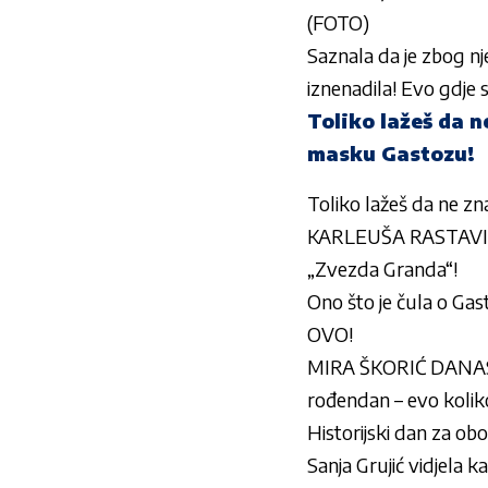
(FOTO)
Saznala da je zbog nje
iznenadila! Evo gdje 
Toliko lažeš da 
masku Gastozu!
Toliko lažeš da ne z
KARLEUŠA RASTAVIL
„Zvezda Granda“!
Ono što je čula o Gas
OVO!
MIRA ŠKORIĆ DANAS 
rođendan – evo kolik
Historijski dan za ob
Sanja Grujić vidjela k