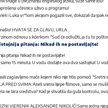
ili snage u (ne)znanju engleskog jezika, suze same idu!
: Zaprošena učesnica uživo u programu!
i i Luka vr*lom akcijom pogazili sve, dokazali da ipak 
e snašlo! HVATA SE ZA GLAVU, URLA…
erzinom odnosu s kćerkom: “Sud će odlučiti, ja ću to pošto
stojnija pitanja: Nikad ih ne postavljajte!
ija pitanja: Nikad ih ne postavljajte!
samo 15 minuta: U vodu dodajte ova dva sastojka!: U vo
asili zaglavljeno mače kojem niko nije htio pomoći: “Sretni
PRED SVIMA: Aneli snima lijepe filmove, samo se muškar
a ne bira sredstva? Kad je shvatila da gubi kontrolu, ovo 
ZNI VJERENIK ALEKSANDRE NIKOLIĆ! Samo jedna njegov